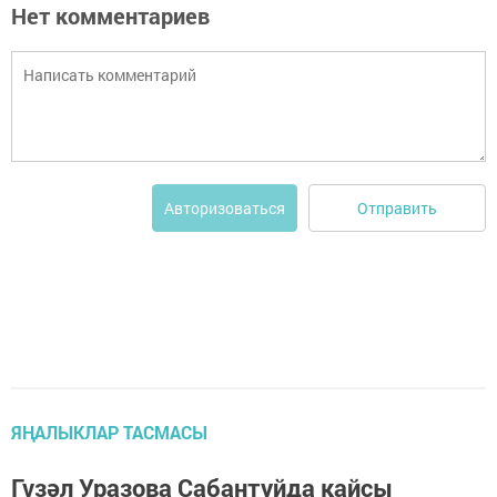
Нет комментариев
Отправить
Авторизоваться
ЯҢАЛЫКЛАР ТАСМАСЫ
Гүзәл Уразова Сабантуйда кайсы