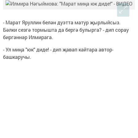
- Марат Яруллин белән дуэтта матур җырлыйсыз.
Бәлки сезгә тормышта да бергә булырга? - дип сорау
биргәннәр Илмирага.
- Ул миңа "юк" диде! - дип җавап кайтара автор-
башкаручы.