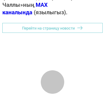
Чаллы»ның
MAX
каналында
(язылыгыз).
Перейти на страницу новости