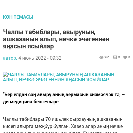
КӨН ТЕМАСЫ
Чаллы табиблары, авыруның
ашказанын алып, нечкә эчәгеннән
яңасын ясыйлар
автор,
4 июнь 2022 - 09:32
961
0
0
"Бер елдан соң авыру аның аермасын сизмәячәк тә, –
ди медицина беогечләре.
Чаллы табиблары 70 яшьлек сырхауның ашказанын
кисеп алырга мәҗбүр булган. Хәзер алар аның нечкә