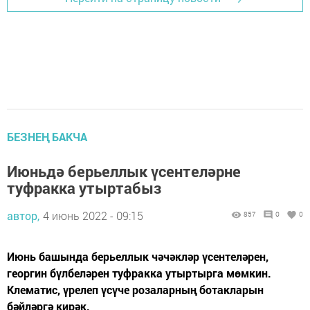
БЕЗНЕҢ БАКЧА
Июньдә берьеллык үсентеләрне
туфракка утыртабыз
автор,
4 июнь 2022 - 09:15
857
0
0
Июнь башында берьеллык чәчәкләр үсентеләрен,
георгин бүлбеләрен туфракка утыртырга мөмкин.
Клематис, үрелеп үсүче розаларның ботакларын
бәйләргә кирәк.