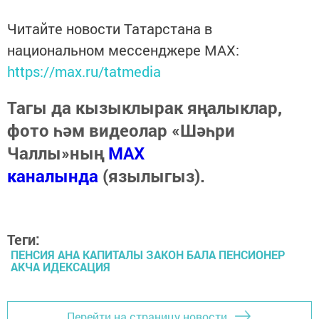
Читайте новости Татарстана в
национальном мессенджере MАХ:
https://max.ru/tatmedia
Тагы да кызыклырак яңалыклар,
фото һәм видеолар «Шәһри
Чаллы»ның
MAX
каналында
(язылыгыз).
Теги:
ПЕНСИЯ АНА КАПИТАЛЫ ЗАКОН БАЛА ПЕНСИОНЕР
АКЧА ИДЕКСАЦИЯ
Перейти на страницу новости