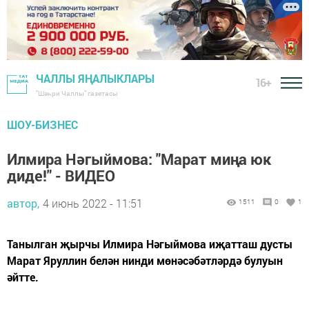
ЧАЛЛЫ ЯҢАЛЫКЛАРЫ
16+
"Шәһри Чаллы" газетасы
ШОУ-БИЗНЕС
Илмира Нәгыймова: "Марат миңа юк
диде!" - ВИДЕО
автор,
4 июнь 2022 - 11:51
1511
0
1
Танылган җырчы Илмира Нәгыймова иҗатташ дусты
Марат Яруллин белән нинди мөнәсәбәтләрдә булуын
әйтте.