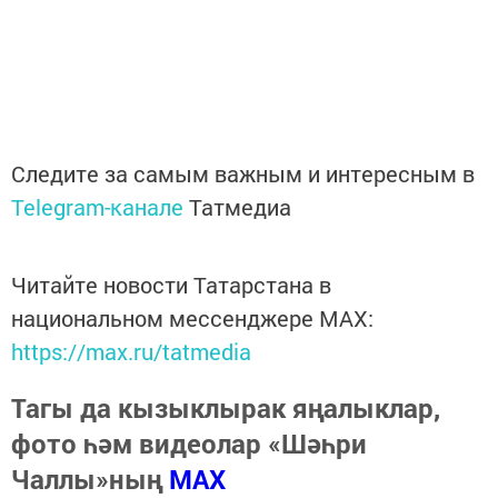
Следите за самым важным и интересным в
Telegram-канале
Татмедиа
Читайте новости Татарстана в
национальном мессенджере MАХ:
https://max.ru/tatmedia
Тагы да кызыклырак яңалыклар,
фото һәм видеолар «Шәһри
Чаллы»ның
MAX