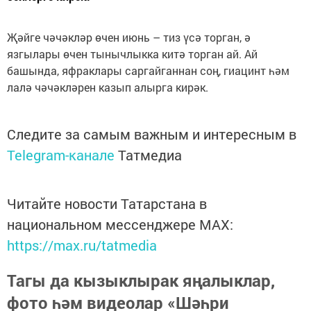
Җәйге чәчәкләр өчен июнь – тиз үсә торган, ә
язгылары өчен тынычлыкка китә торган ай. Ай
башында, яфраклары саргайганнан соң, гиацинт һәм
лалә чәчәкләрен казып алырга кирәк.
Следите за самым важным и интересным в
Telegram-канале
Татмедиа
Читайте новости Татарстана в
национальном мессенджере MАХ:
https://max.ru/tatmedia
Тагы да кызыклырак яңалыклар,
фото һәм видеолар «Шәһри