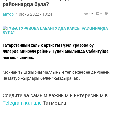
районнарда була?
автор,
4 июнь 2022 - 10:24
983
0
0
Татарстанның халык артисты Гүзәл Уразова бу
ялларда Минзәлә районы Тупач авылында Сабантуйда
чыгыш ясаячак.
Моннан тыш җырчы Чаллының төп сәхнәсен дә үзенең
иң матур җырлары белән "кыздырачак".
Следите за самым важным и интересным в
Telegram-канале
Татмедиа