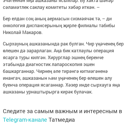
эчәгеннән яңа ашказаны ясыйлар. Бу хакта шәһәр
сәламәтлек саклау комитеты хәбәр иткән. –
Бер елдан соң аның аермасын сизмәячәк тә, – ди
онкология диспансерының җирле филиалы табибы
Николай Макаров.
Сырхауның ашказанында рак булган. Чир үңәченең бер
өлешен дә зарарлаган. Аңа бик катлаулы операция
ясарга туры килгән. Хирурглар эшнең беренче
этабында диагностик лапароскопия эшен
башкарганнар. Чирнең әле тирәнгә китмәгәненә
инангач, ашказанын һәм үңәченең бер өлешен алу
буенча операция ясаганнар. Хәзер инде сырхауга яңа
ашказаны урнаштырырга кирәк булачак.
Следите за самым важным и интересным в
Telegram-канале
Татмедиа