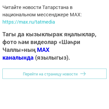
Читайте новости Татарстана в
национальном мессенджере MАХ:
https://max.ru/tatmedia
Тагы да кызыклырак яңалыклар,
фото һәм видеолар «Шәһри
Чаллы»ның
MAX
каналында
(язылыгыз).
Перейти на страницу новости