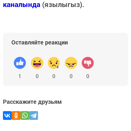
каналында
(язылыгыз).
Оставляйте реакции
1
0
0
0
0
Расскажите друзьям