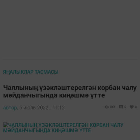
ЯҢАЛЫКЛАР ТАСМАСЫ
Чаллының үзәкләштерелгән корбан чалу
мәйданчыгында киңәшмә үтте
автор,
5 июль 2022 - 11:12
855
0
0