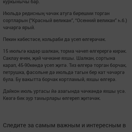
куркынычы бар.
Июльдә редисның чәчәк атуга бирешми торган
сортларын (“Красный великан”, “Осенний великан” һ.б.)
чәчәргә ярый.
Пекин кәбестәсе, кольраби да үсеп өлгерәчәк.
15 июльгә кадәр шалкан, торма чәчеп өлгерергә кирәк.
Саклау өчен, җәй чәчкәне яхшы. Шалкан, сортына
карап, 45-90көндә үсеп җитә. Тиз өлгерә торган борчак,
петрушка, фасольне дә июльдә тагын бер кат чәчәргә
була. Бу вакытта борчак кортламый, яхшы өлгерә.
Дайкон июль уртасы йә азагында чәчкәндә яхшы үсә.
Көзгә бик зур тамырлары өлгереп җитәчәк.
Следите за самым важным и интересным в