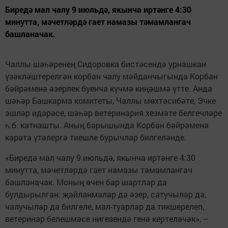
Биредә мал чалу 9 июльдә, якынча иртәнге 4:30
минутта, мәчетләрдә гает намазы тәмамлангач
башланачак.
Чаллы шәһәренең Сидоровка бистәсендә урнашкан
үзәкләштерелгән корбан чалу мәйданчыгында Корбан
бәйрәменә әзерлек буенча күчмә киңәшмә үтте. Анда
шәһәр Башкарма комитеты, Чаллы мөхтәсибәте, Эчке
эшләр идарәсе, шәһәр ветеринария хезмәте белгечләре
һ.б. катнашты. Аның барышында Корбан бәйрәменә
карата үтәлергә тиешле бурычлар билгеләнде.
«Биредә мал чалу 9 июльдә, якынча иртәнге 4:30
минутта, мәчетләрдә гает намазы тәмамлангач
башланачак. Моның өчен бар шартлар да
булдырылган: җайланмалар да әзер, сатучылар да,
чалучылар да билгеле, мал-туарлар да тикшерелеп,
ветеринар белешмәсе нигезендә генә кертеләчәк», –