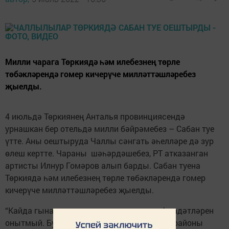
Милли чарага Төркиядә һәм илебезнең төрле
төбәкләрендә гомер кичерүче милләттәшләребез
җыелды.
4 июльдә Төркиянең Анталья провинциясендә
урнашкан бер отельдә милли бәйрәмебез – Сабан туе
үтте. Аны оештыруда Чаллы сәнгать әһелләре дә зур
өлеш кертте. Чараны шәһәрдәшебез, РТ атказанган
артисты Илнур Гомәров алып барды. Сабан туена
Төркиядә һәм илебезнең төрле төбәкләрендә гомер
кичерүче милләттәшләребез җыелды.
“Кайда гына яшәсә дә, татарлар үз гөреф-гадәтләрен
онытмый. Бу чараны да үзебезнең Сарман районы