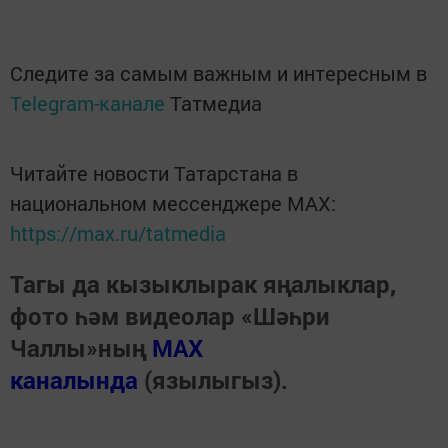
Следите за самым важным и интересным в
Telegram-канале
Татмедиа
Читайте новости Татарстана в
национальном мессенджере MАХ:
https://max.ru/tatmedia
Тагы да кызыклырак яңалыклар,
фото һәм видеолар «Шәһри
Чаллы»ның
MAX
каналында
(язылыгыз).