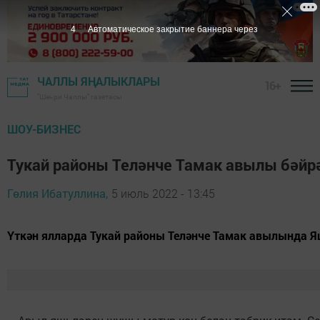
3
Автоматическое закрытие баннера через
ЧАЛЛЫ ЯҢАЛЫКЛАРЫ
16+
"Шәһри Чаллы" газетасы
ШОУ-БИЗНЕС
Тукай районы Теләнче Тамак авылы бәйр
Гөлия Ибатуллина,
5 июль 2022 - 13:45
Үткән ялларда Тукай районы Теләнче Тамак авылында Я