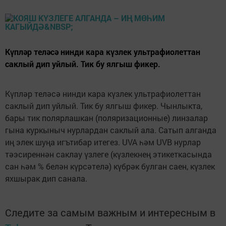
Күпләр теләсә нинди кара күзлек ультрафиолеттан
саклый дип уйлый. Тик бу ялгыш фикер.
Күпләр теләсә нинди кара күзлек ультрафиолеттан
саклый дип уйлый. Тик бу ялгыш фикер. Чынлыкта,
бары тик полярлашкан (поляризационные) линзалар
гына куркыныч нурлардан саклый ала. Сатып алганда
иң элек шуңа игътибар итегез. UVA һәм UVB нурлар
тәэсиреннән саклау үзлеге (күзлекнең этикеткасында
сан һәм % белән күрсәтелә) күбрәк булган саен, күзлек
яхшырак дип санала.
Следите за самым важным и интересным в