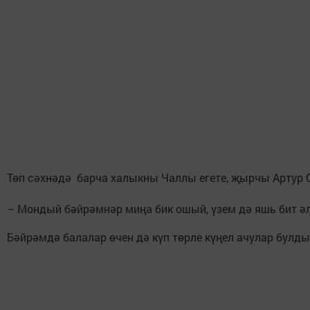
Төп сәхнәдә барча халыкны Чаллы егете, җырчы Артур 
– Мондый бәйрәмнәр миңа бик ошый, үзем дә яшь бит ә
Бәйрәмдә балалар өчен дә күп төрле күңел ачулар булды