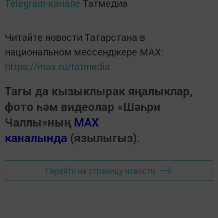
Telegram-канале
Татмедиа
Читайте новости Татарстана в
национальном мессенджере MАХ:
https://max.ru/tatmedia
Тагы да кызыклырак яңалыклар,
фото һәм видеолар «Шәһри
Чаллы»ның
MAX
каналында
(язылыгыз).
Перейти на страницу новости