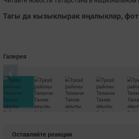
Читайте новости Татарстана в национально
Тагы да кызыклырак яңалыклар, фо
Галерея
❮
Оставляйте реакции