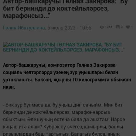
Автор-башкаручы Гөлназ Закирова: "Бу
бит бернинди дә коктейльләрсез,
марафонсыз..."
Гөлия Ибатуллина,
5 июль 2022 - 10:55
1065
0
1
Автор-башкаручы, композитор Гөлназ Закирова
социаль челтәрләрдә үзенең зур уңышлары белән
уртаклашты. Баксаң, җырчы 10 килограммга ябыккан
икән.
- Бик зур булмаса да, бу уңыш дип саныйм. Мин бит
бернинди дә коктейльләрсез, марафоннарсыз
ябыктым. Әле шуның өстенә бала да ашатам! Нәрсә
киңәш итә алам? Күбрәк су эчегез, камырлы, баллы
ризыклардан баш тартыгыз. Балагыз булса, аның