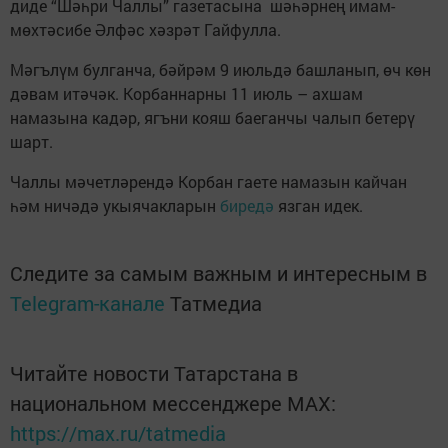
диде “Шәһри Чаллы” газетасына шәһәрнең имам-
мөхтәсибе Әлфәс хәзрәт Гайфулла.
Мәгълүм булганча, бәйрәм 9 июльдә башланып, өч көн
дәвам итәчәк. Корбаннарны 11 июль – ахшам
намазына кадәр, ягъни кояш баеганчы чалып бетерү
шарт.
Чаллы мәчетләрендә Корбан гаете намазын кайчан
һәм ничәдә укыячакларын
биредә
язган идек.
Следите за самым важным и интересным в
Telegram-канале
Татмедиа
Читайте новости Татарстана в
национальном мессенджере MАХ:
https://max.ru/tatmedia