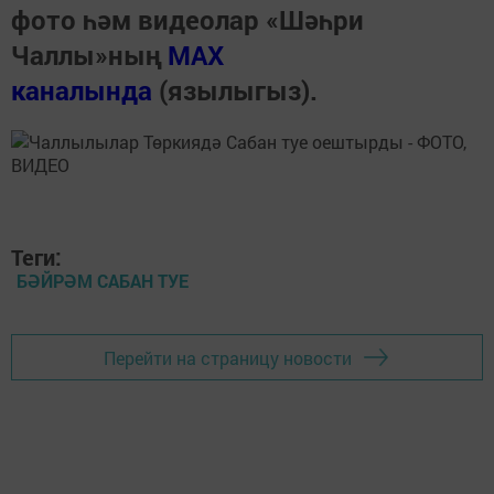
фото һәм видеолар «Шәһри
Чаллы»ның
MAX
каналында
(язылыгыз).
Теги:
БӘЙРӘМ САБАН ТУЕ
Перейти на страницу новости