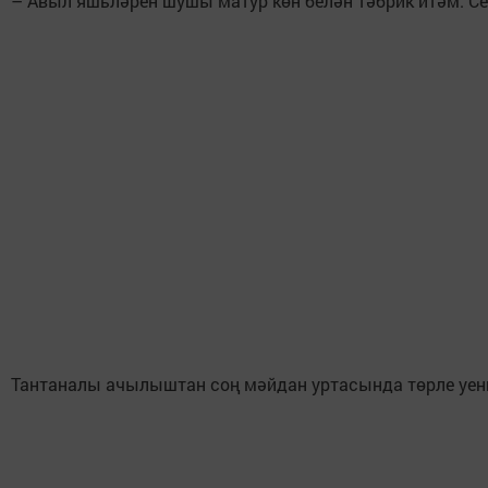
– Авыл яшьләрен шушы матур көн белән тәбрик итәм. Се
Тантаналы ачылыштан соң мәйдан уртасында төрле уенна