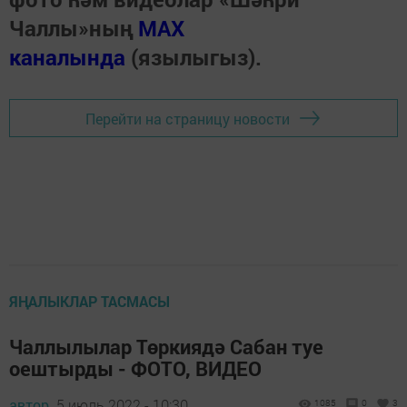
Чаллы»ның
MAX
каналында
(язылыгыз).
Перейти на страницу новости
ЯҢАЛЫКЛАР ТАСМАСЫ
Чаллылылар Төркиядә Сабан туе
оештырды - ФОТО, ВИДЕО
автор,
5 июль 2022 - 10:30
1085
0
3