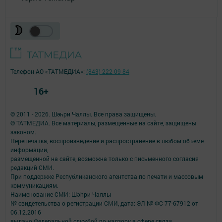
Телефон АО «ТАТМЕДИА»:
(843) 222 09 84
16+
© 2011 - 2026. Шәһри Чаллы. Все права защищены.
© ТАТМЕДИА. Все материалы, размещенные на сайте, защищены
законом.
Перепечатка, воспроизведение и распространение в любом объеме
информации,
размещенной на сайте, возможна только с письменного согласия
редакций СМИ.
При поддержке Республиканского агентства по печати и массовым
коммуникациям.
Наименование СМИ: Шəhри Чаллы
№ свидетельства о регистрации СМИ, дата: ЭЛ № ФС 77-67912 от
06.12.2016
выдано Федеральной службой по надзору в сфере связи,