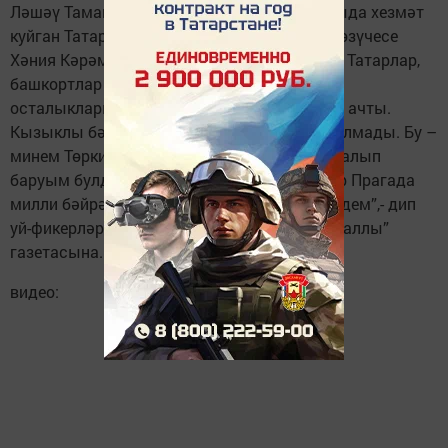
Ләшәү Тамак авылы кызы, күп еллар Чаллыда хезмәт
куйган Татарстанның атказанган машина төзүчесе
Хәния Кәрәм кызы Сәфиуллина оештырды. Татарлар,
башкортлар биредә рәхәтләнеп уеннарда
осталыкларын сынады, җырлап-биеп күңел ачты.
Кызыклы бәйгеләрдән балалар да читтә калмады. Бу –
минем Төркиядә беренче тапкыр Сабан туе алып
баруым булды. Моңа кадәр берничә тапкыр Прагада
милли бәйрәмебезне үткәрүдә катнашкан идем”,- дип
уй-фикерләрен ирештерде җырчы “Шәһри Чаллы”
газетасына.
видео: