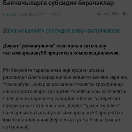
Бакчачыларга субсидия бирәчәкләр
автор,
5 июль 2022 - 10:15
1005
0
0
Дәүләт “үзмәшгульлек” өчен орлык сатып алу
чыгымнарының 50 процентын компенсацияләячәк.
РФ Хөкүмәте тарафыннан яңа ярдәм чарасы
расланды! Әлеге карар киләсе елдан үз көченә керәчәк.
“Үзмәшгуль” буларак рәсмиләштерелгән гражданнар
бакча участокларында җитештерелгән һәм үстерелгән
яшелчә һәм бәрәңгегә субсидия алачак. Үстерелгән
продукцияне сатканнан соң, дәүләт “үзмәшгульлек”
өчен орлык сатып алу чыгымнарының 50 процентын
компенсацияләячәк (бер эшкәртүчегә 5 млн сумнан
артмаячак).