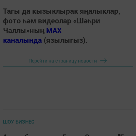
Тагы да кызыклырак яңалыклар,
фото һәм видеолар «Шәһри
Чаллы»ның
MAX
каналында
(язылыгыз).
Перейти на страницу новости
ШОУ-БИЗНЕС