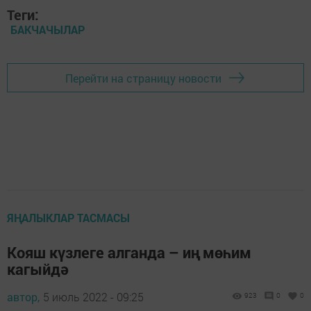
Теги:
БАКЧАЧЫЛАР
Перейти на страницу новости
ЯҢАЛЫКЛАР ТАСМАСЫ
Кояш күзлеге алганда – иң мөһим
кагыйдә
автор,
5 июль 2022 - 09:25
923
0
0