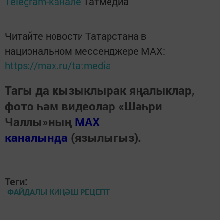
Telegram-канале
Татмедиа
Читайте новости Татарстана в
национальном мессенджере MАХ:
https://max.ru/tatmedia
Тагы да кызыклырак яңалыклар,
фото һәм видеолар «Шәһри
Чаллы»ның
MAX
каналында
(язылыгыз).
Теги:
ФАЙДАЛЫ КИҢӘШ РЕЦЕПТ