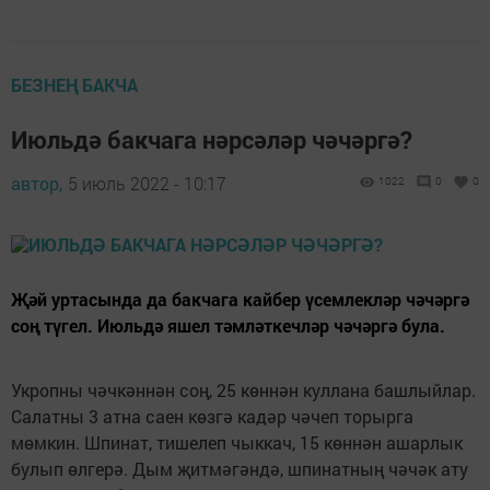
БЕЗНЕҢ БАКЧА
Июльдә бакчага нәрсәләр чәчәргә?
автор,
5 июль 2022 - 10:17
1022
0
0
Җәй уртасында да бакчага кайбер үсемлекләр чәчәргә
соң түгел. Июльдә яшел тәмләткечләр чәчәргә була.
Укропны чәчкәннән соң, 25 көннән куллана башлыйлар.
Салатны 3 атна саен көзгә кадәр чәчеп торырга
мөмкин. Шпинат, тишелеп чыккач, 15 көннән ашарлык
булып өлгерә. Дым җитмәгәндә, шпинатның чәчәк ату