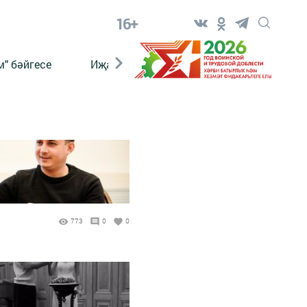
16+
" бәйгесе
Иҗат
Реклама
Онлайн язы
773
0
0