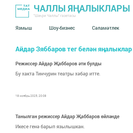
ЧАЛЛЫ ЯҢАЛЫКЛАРЫ
"Шәһри Чаллы" газетасы
Язмыш
Шоу-бизнес
Сәламәтлек
Айдар Зяббаров тег белән яңалыклар
Режиссер Айдар Җаббаров әти булды
Бу хакта Тинчурин театры хәбәр итте.
18 ноябрь 2025, 20:08
Танылган режиссер Айдар Җаббаров өйләнде
Икесе генә барып язылышкан.