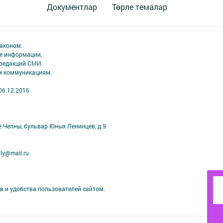
Документлар
Төрле темалар
аконом.
ме информации,
 редакций СМИ.
ым коммуникациям.
06.12.2016
е Челны, бульвар Юных Ленинцев, д.9
ly@mail.ru
в и удобства пользователей сайтом.