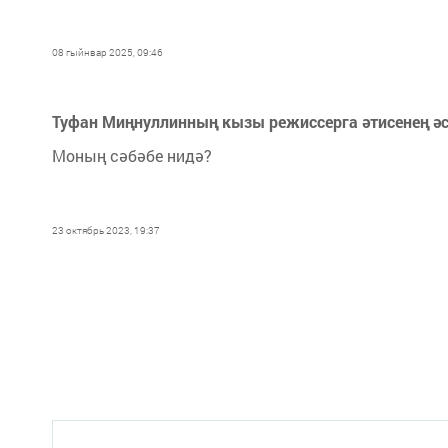
08 гыйнвар 2025, 09:46
Туфан Миңнуллинның кызы режиссерга әтисенең ә
Моның сәбәбе нидә?
23 октябрь 2023, 19:37