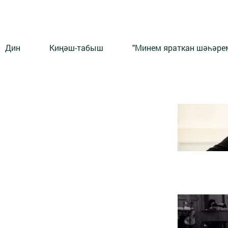
Дин
Киңәш-табыш
"Минем яраткан шәһәрем