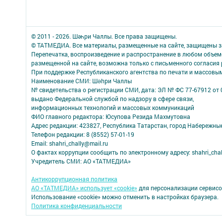
© 2011 - 2026. Шәһри Чаллы. Все права защищены.
© ТАТМЕДИА. Все материалы, размещенные на сайте, защищены з
Перепечатка, воспроизведение и распространение в любом объе
размещенной на сайте, возможна только с письменного согласия
При поддержке Республиканского агентства по печати и массов
Наименование СМИ: Шəhри Чаллы
№ свидетельства о регистрации СМИ, дата: ЭЛ № ФС 77-67912 от 
выдано Федеральной службой по надзору в сфере связи,
информационных технологий и массовых коммуникаций
ФИО главного редактора: Юсупова Резида Махмутовна
Адрес редакции: 423827, Республика Татарстан, город Набережны
Телефон редакции: 8 (8552) 57-01-19
Email: shahri_chally@mail.ru
О фактах коррупции сообщить по электронному адресу: shahri_chal
Учредитель СМИ: АО «ТАТМЕДИА»
Антикоррупционная политика
АО «ТАТМЕДИА» использует «cookie»
для персонализации сервисо
Использование «cookie» можно отменить в настройках браузера.
Политика конфиденциальности