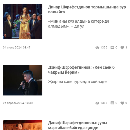
Динар Шәрәфетдинов тормышында зур
вакыйга
«Мин аны күз алдына китерә дә
алмадым», – ди ул.
04 июнь 2024, 08:47
1356
0
3
Дәниф Шәрәфетдинов: «Көн саен 6
чакрым йөрим»
Җырчы хәле турында сөйләде.
05 апрель 2024, 10:39
1387
0
0
Дәниф Шәрәфетдиновның улы
мәртәбәле бәйгедә җиңде