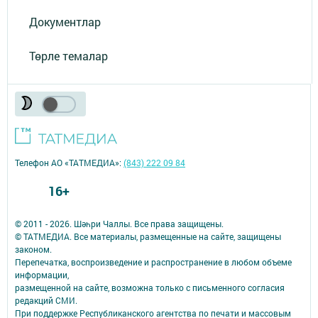
Документлар
Төрле темалар
Телефон АО «ТАТМЕДИА»:
(843) 222 09 84
16+
© 2011 - 2026. Шәһри Чаллы. Все права защищены.
© ТАТМЕДИА. Все материалы, размещенные на сайте, защищены
законом.
Перепечатка, воспроизведение и распространение в любом объеме
информации,
размещенной на сайте, возможна только с письменного согласия
редакций СМИ.
При поддержке Республиканского агентства по печати и массовым