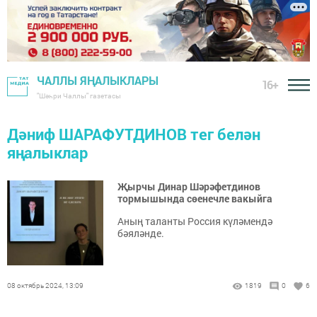
ЧАЛЛЫ ЯҢАЛЫКЛАРЫ
16+
"Шәһри Чаллы" газетасы
Дәниф ШАРАФУТДИНОВ тег белән
яңалыклар
Җырчы Динар Шәрәфетдинов
тормышында сөенечле вакыйга
Аның таланты Россия күләмендә
бәяләнде.
08 октябрь 2024, 13:09
1819
0
6