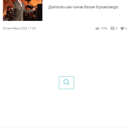
Диплом һәм чәчәк белән бүләкләнде.
20 сентябрь 2023, 11:28
1554
0
0