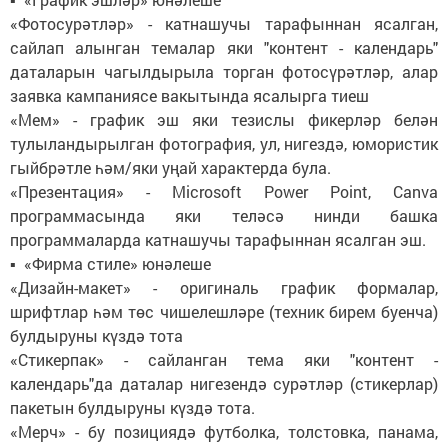
«Фотосурәтләр» - катнашучы тарафыннан ясалган,
сайлап алынган темалар яки "контент - календарь"
даталарын чагылдырыла торган фотосүрәтләр, алар
заявка кампаниясе вакытында ясалырга тиеш
«Мем» - график эш яки тезислы фикерләр белән
тулыландырылган фотография, ул, нигездә, юмористик
гыйбрәтле һәм/яки уңай характерда була.
«Презентация» - Microsoft Power Point, Canva
программасында яки теләсә нинди башка
программаларда катнашучы тарафыннан ясалган эш.
▪ «Фирма стиле» юнәлеше
«Дизайн-макет» - оригиналь график формалар,
шрифтлар һәм төс чишелешләре (техник бирем буенча)
булдыруны күздә тота
«Стикерпак» - сайланган тема яки "контент -
календарь"да даталар нигезендә сурәтләр (стикерлар)
пакетын булдыруны күздә тота.
«Мерч» - бу позициядә футболка, толстовка, панама,