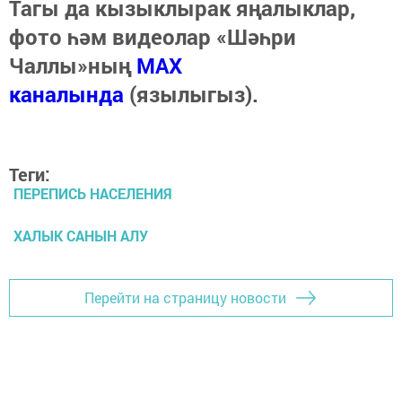
Тагы да кызыклырак яңалыклар,
фото һәм видеолар «Шәһри
Чаллы»ның
MAX
каналында
(язылыгыз).
Теги:
ПЕРЕПИСЬ НАСЕЛЕНИЯ
ХАЛЫК САНЫН АЛУ
Перейти на страницу новости