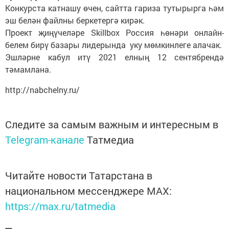
Конкурста катнашу өчен, сайтта гариза тутырырга һәм
эш белән файлны беркетергә кирәк.
Проект җиңүчеләре Skillbox Россия һөнәри онлайн-
белем бирү базары лидерында уку мөмкинлеге алачак.
Эшләрне кабул итү 2021 елның 12 сентябрендә
тәмамлана.
http://nabchelny.ru/
Следите за самым важным и интересным в
Telegram-канале
Татмедиа
Читайте новости Татарстана в
национальном мессенджере MАХ:
https://max.ru/tatmedia