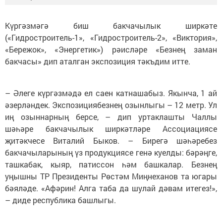
Күргәзмәгә биш бакчачылык ширкәте
(«Гидростроитель-1», «Гидростроитель-2», «Виктория»,
«Бережок», «Энергетик») рәисләре «Безнең заман
бакчасы» дип аталган экспозиция тәкъдим итте.
– Әлеге күргәзмәдә ел саен катнашабыз. Якынча, 1 ай
әзерләндек. Экспозициябезнең озынлыгы – 12 метр. Ул
иң озыннарның берсе, – дип уртаклашты Чаллы
шәһәре бакчачылык ширкәтләре Ассоциациясе
җитәкчесе Виталий Быков. – Бирегә шәһәребез
бакчачыларының үз продукциясе генә куелды: бәрәңге,
ташкабак, кыяр, патиссон һәм башкалар. Безнең
уңышны ТР Президенты Рөстәм Миңнеханов та югары
бәяләде. «Афәрин! Алга таба да шулай дәвам итегез!»,
– диде республика башлыгы.