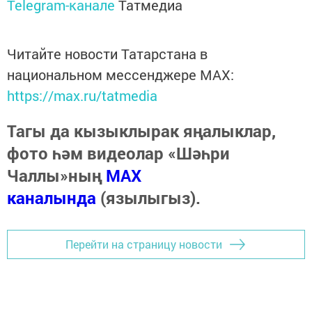
Telegram-канале
Татмедиа
Читайте новости Татарстана в
национальном мессенджере MАХ:
https://max.ru/tatmedia
Тагы да кызыклырак яңалыклар,
фото һәм видеолар «Шәһри
Чаллы»ның
MAX
каналында
(язылыгыз).
Перейти на страницу новости