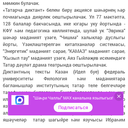
мөмкин булачак.
«Татарча диктант» белем бирү акциясе шәһәрнең һәр
почмагында диярлек оештырылачак. Ул 77 мәктәптә,
128 балалар бакчасында, ике югары уку йортында -
КФУ һәм педагогика көллиятендә, шулай ук "Эврика"
шәһәр мәдәният үзәге, "Чишмә" халыклар дуслыгы
йорты, Үзәкләштерелгән китапханәләр системасы,
"Энергетик" мәдәният сарае, "КАМАЗ" мәдәният сарае,
"Кызыл тау" мәдәният үзәге, Аяз Гыйләҗев исемендәге
Татар дәүләт драма театрында оештырылачак.
Диктантның тексты Казан (Идел буе) федераль
университеты Филология һәм мәдәниятара
багланышлар институтының татар теле белгечләре
тарафыннан билгеләнә. Быел Татарстанда һәм чит
"Шәһри Чаллы" MAX каналына язылыгыз!
илләрдә акциядә катнашучылар күренекле татар
язучысы, фольклорчы Гомәр Бәшировның әсәреннән
Подписаться
алынган өзекләрне язачаклар. РФ регионнарында
яшәүчеләр татар шагыйре һәм язучысы Ибраһим
Сәләховның әсәреннән өзекне язачак.