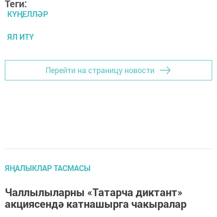
Теги:
КҮҢЕЛЛӘР
ЯЛ ИТҮ
Перейти на страницу новости
ЯҢАЛЫКЛАР ТАСМАСЫ
Чаллылыларны «Татарча диктант»
акциясендә катнашырга чакыралар