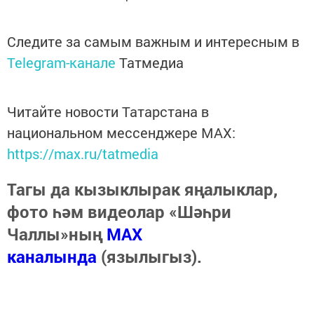
Следите за самым важным и интересным в
Telegram-канале
Татмедиа
Читайте новости Татарстана в
национальном мессенджере MАХ:
https://max.ru/tatmedia
Тагы да кызыклырак яңалыклар,
фото һәм видеолар «Шәһри
Чаллы»ның
MAX
каналында
(язылыгыз).