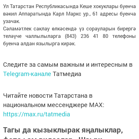
Ул Татарстан Республикасында Кеше хокуклары буенча
вәкил Аппаратында Карл Маркс ур., 61 адресы буенча
узачак.
Сәламәтлек саклау өлкәсендә үз сорауларын бирергә
теләүче чаллылыларга (843) 236 41 80 телефоны
буенча алдан язылырга кирәк.
Следите за самым важным и интересным в
Telegram-канале
Татмедиа
Читайте новости Татарстана в
национальном мессенджере MАХ:
https://max.ru/tatmedia
Тагы да кызыклырак яңалыклар,