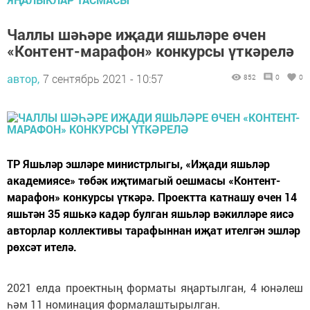
Чаллы шәһәре иҗади яшьләре өчен
«Контент-марафон» конкурсы үткәрелә
автор,
7 сентябрь 2021 - 10:57
852
0
0
ТР Яшьләр эшләре министрлыгы, «Иҗади яшьләр
академиясе» төбәк иҗтимагый оешмасы «Контент-
марафон» конкурсы үткәрә. Проектта катнашу өчен 14
яшьтән 35 яшькә кадәр булган яшьләр вәкилләре яисә
авторлар коллективы тарафыннан иҗат ителгән эшләр
рөхсәт ителә.
2021 елда проектның форматы яңартылган, 4 юнәлеш
һәм 11 номинация формалаштырылган.