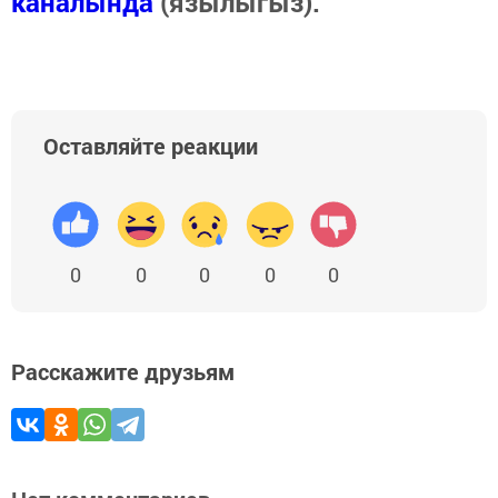
каналында
(язылыгыз).
Оставляйте реакции
0
0
0
0
0
Расскажите друзьям