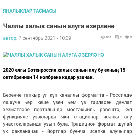
ЯҢАЛЫКЛАР ТАСМАСЫ
Чаллы халык санын алуга әзерләнә
автор,
7 сентябрь 2021 - 10:09
861
0
0
2020 елгы Бөтенроссия халык санын алу бу елның 15
октябреннән 14 ноябренә кадәр узачак.
Беренче тапкыр ул күп каналлы форматта - Россиядә
яшәүче һәр кеше үзен һәм үз гаиләсен дәүләт
хезмәтләре порталында мөстәкыйль рәвештә, күп
функцияле үзәкләрдә яки стационар исәпкә алу
участокларында узып була. Традицион формат шулай
ук сакланачак - йортлар буенча исәпкә алучылар