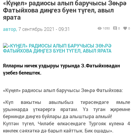
«Күңел» радиосы алып баручысы Зөһрә
Фатыйхова диңгез буен түгел, авыл
ярата
автор,
7 сентябрь 2021 - 09:31
1050
0
0
Ялларны ничек уздыруы турында З.Фатыйховадан
үзебез белештек.
«Күңел» радиосы алып баручысы Зөһрә Фатыйхова:
«Күп вакытны авылыбыз тирәсендәге ямьле
урыннарда үткәрергә яратам. Үз туган җиремне
бернинди диңгез буйлары да алыштыра алмый!
Күптән түгел, Чиләбе өлкәсендәге Тургояк күленә 4
көнлек сәяхәткә дә барып кайттык. Бик ошады».