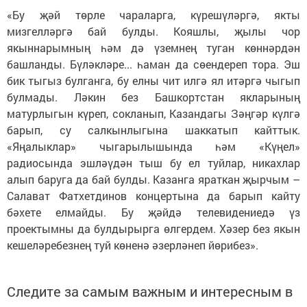
«Бу җәй төрле чараларга, күрешүләргә, якты
мизгелләргә бай булды. Кояшлы, җылы чор
якыннарымның һәм дә үземнең туган көннәрдән
башланды. Бүләкләре... һаман да сөендереп тора. Эш
бик тыгыз булганга, бу елны чит илгә ял итәргә чыгып
булмады. Ләкин без Башкортстан якларының
матурлыгын күреп, сокланып, Казандагы Зәңгәр күлгә
барып, су салкынлыгына шаккатып кайттык.
«Яңалыклар» чыгарылышында һәм «Күңел»
радиосында эшләүдән тыш бу ел туйлар, никахлар
алып баруга да бай булды. Казанга яраткан җырчым –
Салават Фатхетдинов концертына да барып кайту
бәхете елмайды. Бу җәйдә телевидениедә үз
проектымны да булдырырга өлгердем. Хәзер без якын
кешеләребезнең туй көненә әзерләнеп йөрибез».
Следите за самым важным и интересным в