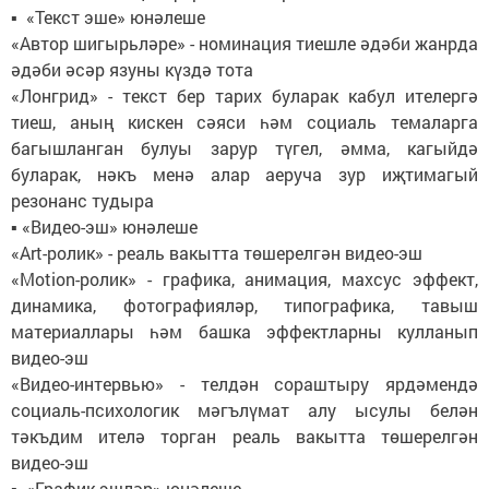
▪ «Текст эше» юнәлеше
«Автор шигырьләре» - номинация тиешле әдәби жанрда
әдәби әсәр язуны күздә тота
«Лонгрид» - текст бер тарих буларак кабул ителергә
тиеш, аның кискен сәяси һәм социаль темаларга
багышланган булуы зарур түгел, әмма, кагыйдә
буларак, нәкъ менә алар аеруча зур иҗтимагый
резонанс тудыра
▪ «Видео-эш» юнәлеше
«Art-ролик» - реаль вакытта төшерелгән видео-эш
«Motion-ролик» - графика, анимация, махсус эффект,
динамика, фотографияләр, типографика, тавыш
материаллары һәм башка эффектларны кулланып
видео-эш
«Видео-интервью» - телдән сораштыру ярдәмендә
социаль-психологик мәгълүмат алу ысулы белән
тәкъдим ителә торган реаль вакытта төшерелгән
видео-эш
▪ «График эшләр» юнәлеше