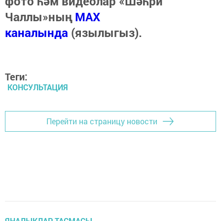
фото һәм видеолар «Шәһри
Чаллы»ның
MAX
каналында
(язылыгыз).
Теги:
КОНСУЛЬТАЦИЯ
Перейти на страницу новости
ЯҢАЛЫКЛАР ТАСМАСЫ