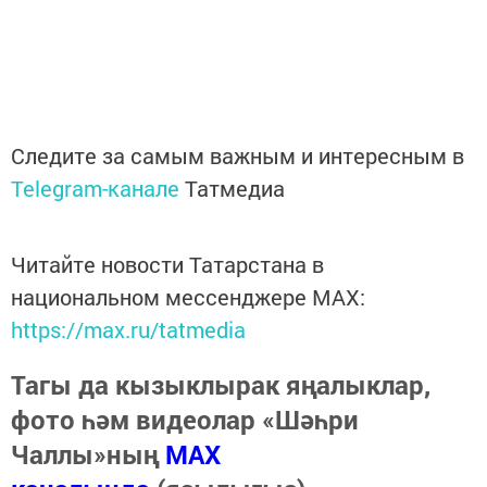
Следите за самым важным и интересным в
Telegram-канале
Татмедиа
Читайте новости Татарстана в
национальном мессенджере MАХ:
https://max.ru/tatmedia
Тагы да кызыклырак яңалыклар,
фото һәм видеолар «Шәһри
Чаллы»ның
MAX