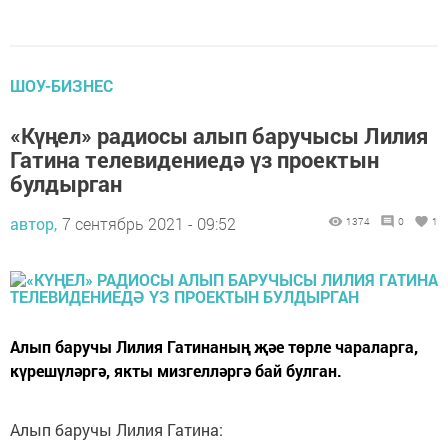
ШОУ-БИЗНЕС
«Күңел» радиосы алып баручысы Лилия
Гатина телевидениедә үз проектын
булдырган
автор,
7 сентябрь 2021 - 09:52
1374
0
1
Алып баручы Лилия Гатинаның җәе төрле чараларга,
күрешүләргә, якты мизгелләргә бай булган.
Алып баручы Лилия Гатина: