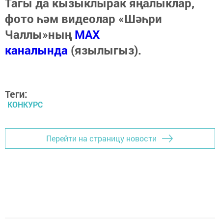
Тагы да кызыклырак яңалыклар,
фото һәм видеолар «Шәһри
Чаллы»ның
MAX
каналында
(язылыгыз).
Теги:
КОНКУРС
Перейти на страницу новости