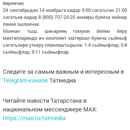
йөриячәк.
24 сентябрьдән 14 ноябрьгә кадәр 9:00 сәгатьтән 21:00
сәгатькә кадәр 8 (800) 707-20-20 номеры буенча кайнар
линия эшләячәк.
Моннан тыш, шәһәрнең гомуми белем бирү
мәктәпләрендә өч комплект материал буенча сыйныф
сәгатьләре үткәрү планлаштырыла: 1-4 сыйныфлар, 5-8
сыйныфлар, 9-11 сыйныфлар.
Следите за самым важным и интересным в
Telegram-канале
Татмедиа
Читайте новости Татарстана в
национальном мессенджере MАХ:
https://max.ru/tatmedia