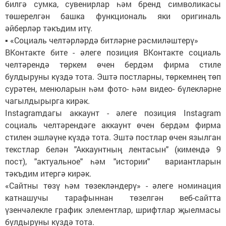
билгә сумка, сувенирлар һәм бренд символикасы
төшерелгән башка функциональ яки оригиналь
әйберләр тәкъдим итү.
▪ «Социаль челтәрләрдә битләрне рәсмиләштерү»
ВКонтакте бите - әлеге позиция ВКонтакте социаль
челтәрендә төркем өчен бердәм фирма стиле
булдыруны күздә тота. Эштә постларны, төркемнең төп
сурәтен, менюларын һәм фото- һәм видео- бүлекләрне
чагылдырырга кирәк.
Instagramдагы аккаунт - әлеге позиция Instagram
социаль челтәрендәге аккаунт өчен бердәм фирма
стилен эшләүне күздә тота. Эштә постлар өчен язылган
текстлар белән "Аккаунтның лентасын" (кимендә 9
пост), "актуальное" һәм "истории" вариантларын
тәкъдим итергә кирәк.
«Сайтны төзү һәм төзекләндерү» - әлеге номинация
катнашучы тарафыннан төзелгән веб-сайтта
үзенчәлекле график элементлар, шрифтлар җыелмасы
булдыруны күздә тота.