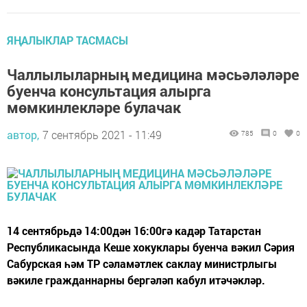
ЯҢАЛЫКЛАР ТАСМАСЫ
Чаллылыларның медицина мәсьәләләре
буенча консультация алырга
мөмкинлекләре булачак
автор,
7 сентябрь 2021 - 11:49
785
0
0
14 сентябрьдә 14:00дән 16:00гә кадәр Татарстан
Республикасында Кеше хокуклары буенча вәкил Сәрия
Сабурская һәм ТР сәламәтлек саклау министрлыгы
вәкиле гражданнарны бергәләп кабул итәчәкләр.