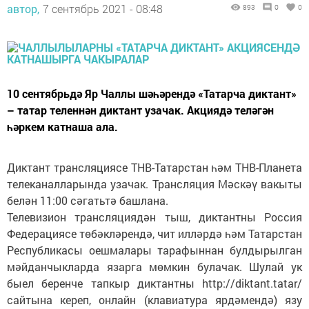
автор,
7 сентябрь 2021 - 08:48
893
0
0
10 сентябрьдә Яр Чаллы шәһәрендә «Татарча диктант»
– татар теленнән диктант узачак. Акциядә теләгән
һәркем катнаша ала.
Диктант трансляциясе ТНВ-Татарстан һәм ТНВ-Планета
телеканалларында узачак. Трансляция Мәскәү вакыты
белән 11:00 сәгатьтә башлана.
Телевизион трансляциядән тыш, диктантны Россия
Федерациясе төбәкләрендә, чит илләрдә һәм Татарстан
Республикасы оешмалары тарафыннан булдырылган
мәйданчыкларда язарга мөмкин булачак. Шулай ук
быел беренче тапкыр диктантны http://diktant.tatar/
сайтына кереп, онлайн (клавиатура ярдәмендә) язу