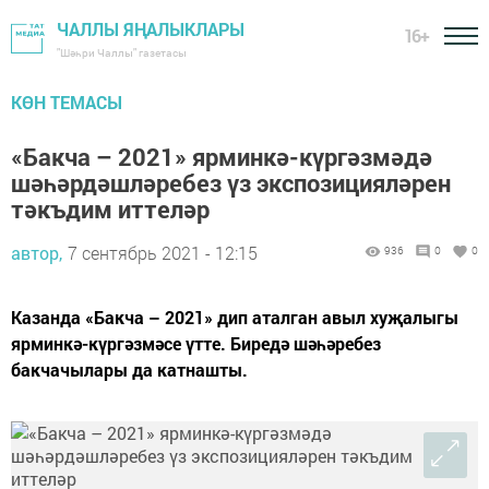
ЧАЛЛЫ ЯҢАЛЫКЛАРЫ
16+
"Шәһри Чаллы" газетасы
КӨН ТЕМАСЫ
«Бакча – 2021» ярминкә-күргәзмәдә
шәһәрдәшләребез үз экспозицияләрен
тәкъдим иттеләр
автор,
7 сентябрь 2021 - 12:15
936
0
0
Казанда «Бакча – 2021» дип аталган авыл хуҗалыгы
ярминкә-күргәзмәсе үтте. Биредә шәһәребез
бакчачылары да катнашты.