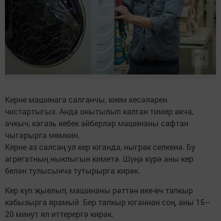
Керне машинага салганчы, кием кесәләрен
чистартыгыз. Анда онытылып калган тимер акча,
ачкыч, кәгазь кебек әйберләр машинаны сафтан
чыгарырга мөмкин.
Керне аз салсаң ул кер юганда, ныграк селкенә. Бу
агрегатның ныклыгын киметә. Шуңа күрә аны кер
белән тулысынча тутырырга кирәк.
Кер күп җыелып, машинаны рәттән ике-өч тапкыр
кабызырга ярамый. Бер тапкыр юганнан соң, аны 15–
20 минут ял иттерергә кирәк.