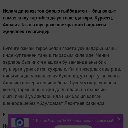
Ислам диненең төп фарыз гыйбадәтен – биш вакыт
намаз кылу тәртибен дә ул төшендә күрә. Күрәсең,
Аллаһы Тәгалә шул рәвешле яраткан бәндәсенә
җиңеллек теләгәндер.
Бүгенге язмам герое белән газета укучыларыбызны
инде күптәннән таныштырасым килә иде. Чөнки
зарларыбыз чиктән ашкан бу заманда аны бик
күпләргә үрнәк итеп куярлык. Китап язарлык авыр да,
аянычлы да язмышка ия булса да, ул һәр туган көнгә
Аллаһка шөкер итеп яши белә. Сүзем утлар-суларны
кичеп, тормышның җил-давылларына сынмый-
сыгылмый үз аякларында нык басып калган
шәһәрдәшебез Абдулсамат Леонтьев хакында.
Егыласымны белсәм, салам түшәп куяр идем
"Шәһри Чаллы" MAX каналына язылыгыз!
Исеменнән белмәсәләр дә, күпләр әлеге егетне бәлкем