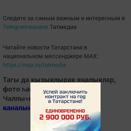
Следите за самым важным и интересным в
Telegram-канале
Татмедиа
Читайте новости Татарстана в
национальном мессенджере MАХ:
https://max.ru/tatmedia
Тагы да кызыклырак яңалыклар,
фото һәм видеолар «Шәһри
Чаллы»ның
MAX
каналында
(язылыгыз).