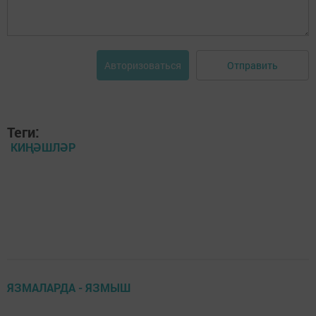
Отправить
Авторизоваться
Теги:
КИҢӘШЛӘР
ЯЗМАЛАРДА - ЯЗМЫШ