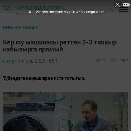
ЧАЛЛЫ ЯҢАЛЫКЛАРЫ
16+
5
Автоматическое закрытие баннера через
"Шәһри Чаллы" газетасы
КИҢӘШ-ТАБЫШ
Кер юу машинасы рәттән 2-3 тапкыр
кабызырга ярамый
автор,
5 июль 2026 - 08:17
2395
0
0
Түбәндәге киңәшләрне истә тотыгыз.