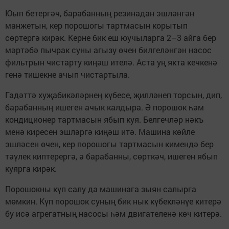
Юып бетергәч, барабанның резинадан эшләнгән
манжетын, кер порошогы тартмасын корытып
сөртергә кирәк. Керне бик еш юучыларга 2–3 айга бер
мәртәбә пычрак суны агызу өчен билгеләнгән насос
фильтрын чистарту киңәш ителә. Аста уң якта кечкенә
генә тишекне ачып чистартыла.
Гадәттә хуҗабикәләрнең күбесе, җилләнеп торсын, дип,
барабанның ишеген ачык калдыра. Ә порошок һәм
кондиционер тартмасын ябып куя. Белгечләр нәкъ
менә киресен эшләргә киңәш итә. Машина көйле
эшләсен өчен, кер порошогы тартмасын кимендә бер
тәүлек киптерергә, ә барабанны, сөрткәч, ишеген ябып
куярга кирәк.
Порошокны күп салу да машинага зыян салырга
мөмкин. Күп порошок суның бик нык күбекләнүе китерә
бу исә агрегатның насосы һәм двигателенә көч китерә.