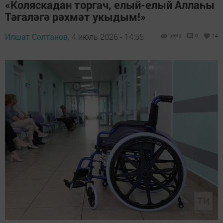
«Коляскадан торгач, елый-елый Аллаһы
Тәгаләгә рәхмәт укыдым!»
Илшат Солтанов,
4 июль 2026 - 14:55
5695
0
14