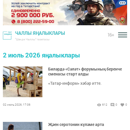
ЧАЛЛЫ ЯҢАЛЫКЛАРЫ
16+
"Шәһри Чаллы" газетасы
2 июль 2026 яңалыклары
Биләрдә «Сәләт» форумының беренче
сменасы старт алды
«Татар-информ» хәбәр итте.
02 июль 2026, 17:06
612
0
0
Җәен серотонин күләме арта