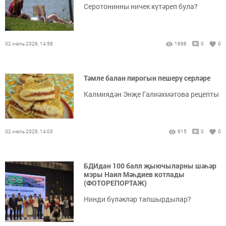
Серотонинны ничек күтәреп була?
02 июль 2026, 14:58
1698
0
0
Тәмле балан пирогын пешерү серләре
Калмиядән Энҗе Галиәхмәтова рецепты
02 июль 2026, 14:03
615
0
0
БДИдан 100 балл җыючыларны шәһәр
мэры Наил Мәһдиев котлады
(ФОТОРЕПОРТАЖ)
Нинди бүләкләр тапшырдылар?