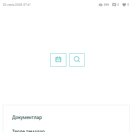
02 июль 2026, 07:41
389
0
0
Документлар
Төрле темалар