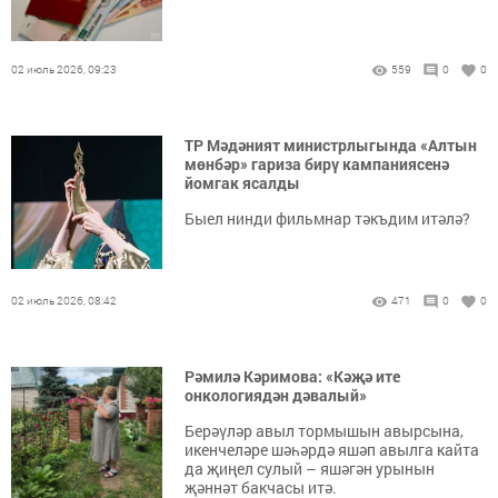
02 июль 2026, 09:23
559
0
0
ТР Мәдәният министрлыгында «Алтын
мөнбәр» гариза бирү кампаниясенә
йомгак ясалды
Быел нинди фильмнар тәкъдим итәлә?
02 июль 2026, 08:42
471
0
0
Рәмилә Кәримова: «Кәҗә ите
онкологиядән дәвалый»
Берәүләр авыл тормышын авырсына,
икенчеләре шәһәрдә яшәп авылга кайта
да җиңел сулый – яшәгән урынын
җәннәт бакчасы итә.