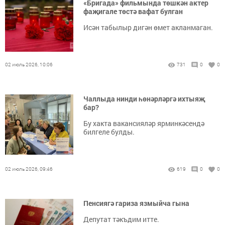
«Бригада» фильмында төшкән актер
фаҗигале төстә вафат булган
Исән табылыр дигән өмет акланмаган.
02 июль 2026, 10:06
731
0
0
Чаллыда нинди һөнәрләргә ихтыяҗ
бар?
Бу хакта вакансияләр ярминкәсендә
билгеле булды.
02 июль 2026, 09:46
619
0
0
Пенсиягә гариза язмыйча гына
Депутат тәкъдим итте.