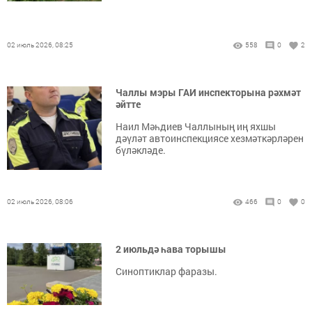
02 июль 2026, 08:25
558
0
2
Чаллы мэры ГАИ инспекторына рәхмәт
әйтте
Наил Мәһдиев Чаллының иң яхшы
дәүләт автоинспекциясе хезмәткәрләрен
бүләкләде.
02 июль 2026, 08:06
466
0
0
2 июльдә һава торышы
Синоптиклар фаразы.