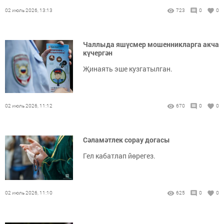
02 июль 2026, 13:13
723
0
0
Чаллыда яшүсмер мошенникларга акча
күчергән
Җинаять эше кузгатылган.
02 июль 2026, 11:12
670
0
0
Сәламәтлек сорау догасы
Гел кабатлап йөрегез.
02 июль 2026, 11:10
625
0
0