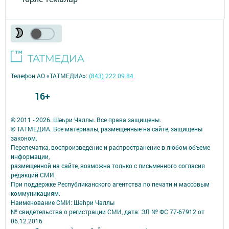
Телефон АО «ТАТМЕДИА»:
(843) 222 09 84
16+
© 2011 - 2026. Шәһри Чаллы. Все права защищены.
© ТАТМЕДИА. Все материалы, размещенные на сайте, защищены
законом.
Перепечатка, воспроизведение и распространение в любом объеме
информации,
размещенной на сайте, возможна только с письменного согласия
редакций СМИ.
При поддержке Республиканского агентства по печати и массовым
коммуникациям.
Наименование СМИ: Шəhри Чаллы
№ свидетельства о регистрации СМИ, дата: ЭЛ № ФС 77-67912 от
06.12.2016