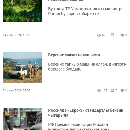
Бу хакта ТР Урман хуҗалыгы министры
Равил Кузюров хәбәр итте.
04 июль 2026, 10:36
530
0
0
Беренче сәяхәт һаман истә
Беренче тапкыр машина алгач, диңгезгә
барырга булдык.
04 июль 2026, 09:02
169
0
0
Россиядә «Евро-3» стандартлы бензин
чыгарыла
РФ Премьер-министры Михаил
Мишустин шул хактагы карарны