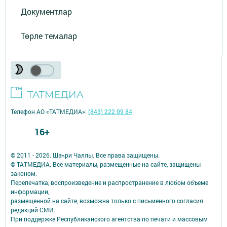
Документлар
Төрле темалар
Телефон АО «ТАТМЕДИА»:
(843) 222 09 84
16+
© 2011 - 2026. Шәһри Чаллы. Все права защищены.
© ТАТМЕДИА. Все материалы, размещенные на сайте, защищены
законом.
Перепечатка, воспроизведение и распространение в любом объеме
информации,
размещенной на сайте, возможна только с письменного согласия
редакций СМИ.
При поддержке Республиканского агентства по печати и массовым