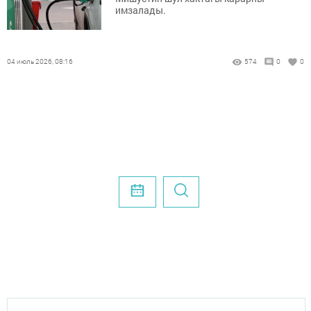
имзалады.
04 июль 2026, 08:16
574
0
0