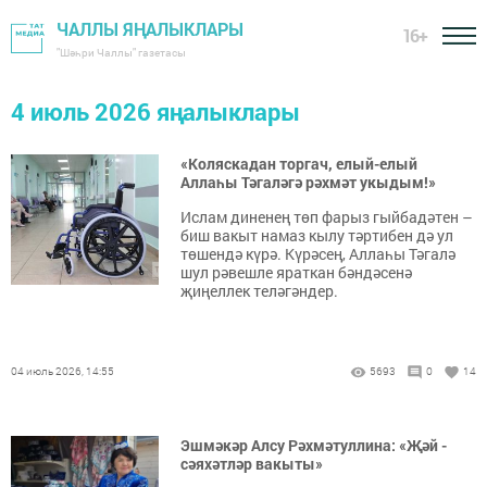
ЧАЛЛЫ ЯҢАЛЫКЛАРЫ
16+
"Шәһри Чаллы" газетасы
4 июль 2026 яңалыклары
«Коляскадан торгач, елый-елый
Аллаһы Тәгаләгә рәхмәт укыдым!»
Ислам диненең төп фарыз гыйбадәтен –
биш вакыт намаз кылу тәртибен дә ул
төшендә күрә. Күрәсең, Аллаһы Тәгалә
шул рәвешле яраткан бәндәсенә
җиңеллек теләгәндер.
04 июль 2026, 14:55
5693
0
14
Эшмәкәр Алсу Рәхмәтуллина: «Җәй -
сәяхәтләр вакыты»