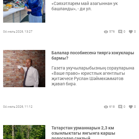
«Сәяхәтләрем май азагыннан ук
башланды», - ди ул.
04 июль 2026, 13:27
576
0
0
Балалар пособиесенә тияргә хокуклары
бармы?
Газета укучыларыбызның сорауларына
«Ваше право» юристлык агентлыгы
җитәкчесе Руслан Шәймөхәммәтов
җавап бирә.
04 июль 2026, 11:12
618
0
0
Татарстан урманнарын 2,3 км
озынлыктагы янгынга каршы
полосалар саклый