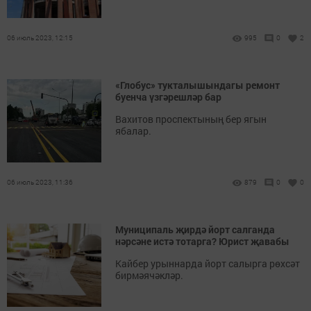
06 июль 2023, 12:15
995
0
2
«Глобус» тукталышындагы ремонт
буенча үзгәрешләр бар
Вахитов проспектының бер ягын
ябалар.
06 июль 2023, 11:36
879
0
0
Муниципаль җирдә йорт салганда
нәрсәне истә тотарга? Юрист җавабы
Кайбер урыннарда йорт салырга рөхсәт
бирмәячәкләр.