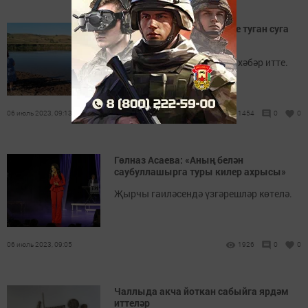
Татарстанда 18 яшьлек ике туган суга
батып үлде
Фаҗига турында балыкчы хәбәр итте.
06 июль 2023, 09:13
1454
0
0
Гөлназ Асаева: «Аның белән
саубуллашырга туры килер ахрысы»
Җырчы гаиләсендә үзгәрешләр көтелә.
06 июль 2023, 09:05
1926
0
0
Чаллыда акча йоткан сабыйга ярдәм
иттеләр