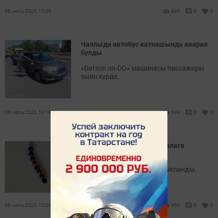
06 июль 2023, 10:35
843
0
0
Чаллыда автобус катнашында авария
булды
«Datsun on-DO» машинасы пассажиры
зыян күрде.
06 июль 2023, 10:19
944
0
0
Чаллыда магнит йоткан балага
операция ясадылар
Аның эчәгендә 7 тишек ачыкланды.
06 июль 2023, 10:03
953
0
0