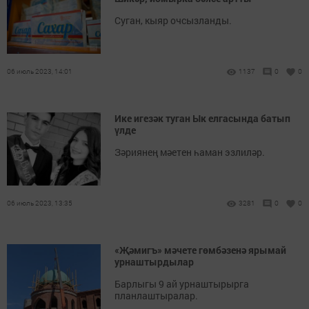
Суган, кыяр очсызланды.
06 июль 2023, 14:01
1137
0
0
Ике игезәк туган Ык елгасында батып
үлде
Зәриянең мәетен һаман эзлиләр.
06 июль 2023, 13:35
3281
0
0
«Җәмигъ» мәчете гөмбәзенә ярымай
урнаштырдылар
Барлыгы 9 ай урнаштырырга
планлаштыралар.