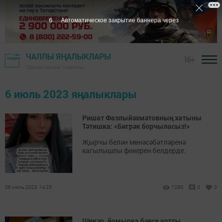
6
Автоматическое закрытие баннера через
ЧАЛЛЫ ЯҢАЛЫКЛАРЫ
16+
"Шәһри Чаллы" газетасы
6 июль 2023 яңалыклары
Ришат Фазлыйәхмәтовның хатыны
Тәтишка: «Бигрәк борчыласыз!»
Җырчы белән мөнәсәбәтләренә
кагылышлы фикерен белдерде.
06 июль 2023, 14:25
1280
0
0
Шикәр, йомырка бәясе артты