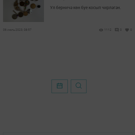
Ул берничә көн буе косып чирләгән.
06 июль 2023, 08:57
1112
0
0