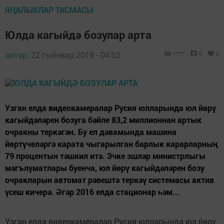
ЯҢАЛЫКЛАР ТАСМАСЫ
Юлда кагыйдә бозулар арта
автор,
22 гыйнвар 2018 - 04:53
1171
0
0
Узган елда видеокамералар Русия юлларында юл йөрү
кагыйдәләрен бозуга бәйле 83,2 миллионнан артык
очракны теркәгән. Бу ел дәвамында машина
йөртүчеләргә карата чыгарылган барлык карарларның
79 процентын тәшкил итә. Эчке эшләр министрлыгы
мәгълүматлары буенча, юл йөрү кагыйдәләрен бозу
очракларын автомат рәвештә теркәү системасы актив
үсеш кичерә. Әгәр 2016 елда стационар һәм...
Узган елда видеокамералар Русия юлларында юл йөрү