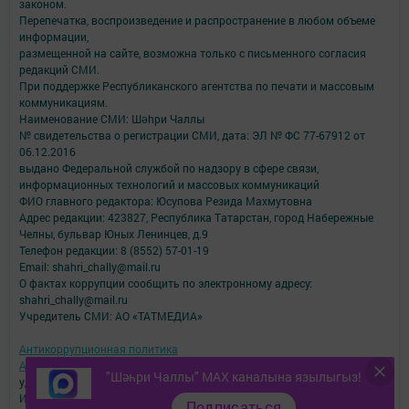
законом.
Перепечатка, воспроизведение и распространение в любом объеме
информации,
размещенной на сайте, возможна только с письменного согласия
редакций СМИ.
При поддержке Республиканского агентства по печати и массовым
коммуникациям.
Наименование СМИ: Шəhри Чаллы
№ свидетельства о регистрации СМИ, дата: ЭЛ № ФС 77-67912 от
06.12.2016
выдано Федеральной службой по надзору в сфере связи,
информационных технологий и массовых коммуникаций
ФИО главного редактора: Юсупова Резида Махмутовна
Адрес редакции: 423827, Республика Татарстан, город Набережные
Челны, бульвар Юных Ленинцев, д.9
Телефон редакции: 8 (8552) 57-01-19
Email: shahri_chally@mail.ru
О фактах коррупции сообщить по электронному адресу:
shahri_chally@mail.ru
Учредитель СМИ: АО «ТАТМЕДИА»
Антикоррупционная политика
АО «ТАТМЕДИА» использует «cookie»
для персонализации сервисов и
"Шәһри Чаллы" MAX каналына язылыгыз!
удобства пользователей сайтом.
Использование «cookie» можно отменить в настройках браузера.
Подписаться