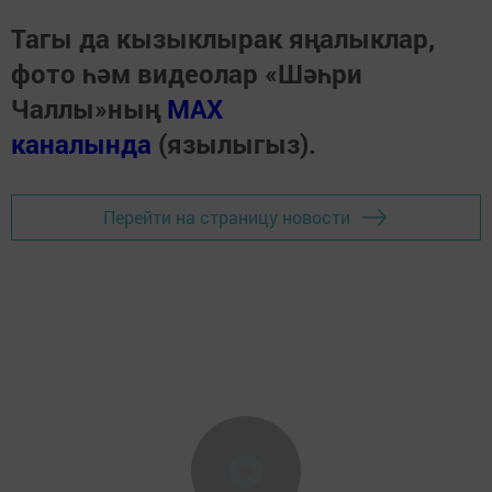
Тагы да кызыклырак яңалыклар,
фото һәм видеолар «Шәһри
Чаллы»ның
MAX
каналында
(язылыгыз).
Перейти на страницу новости