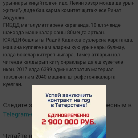
урыннары киңәйтелгән иде. Ләкин хәзер монда да урын
җитми",- диде башкарма комитет җитәкчесе Ринат
Абдуллин.
ГИБДД мәгълүмәтләренә караганда, 10 ел эчендә
шәһәрдә машиналар саны 80меңгә арткан.
ЮХИДИ башлыгы Радий Кадиков сүзләренә караганда,
машина күплеге һәм аларны кую урыннары булмау,
юлда бөкеләр китереп чыгара. Тимер атларын юл
читендә калдырып китү очраклары да еш күзәтелә
икән. 2017 елда 6399 административ материал
төзелгән һәм 2040 машина штрафстоянкаларга
куелган.
Следите за самым важным и интересным в
Telegram-канале
Татмедиа
Читайте новости Татарстана в