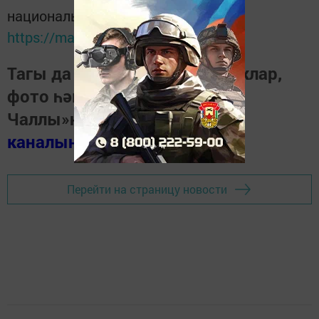
национальном мессенджере MАХ:
https://max.ru/tatmedia
Тагы да кызыклырак яңалыклар,
фото һәм видеолар «Шәһри
Чаллы»ның
MAX
каналында
(язылыгыз).
Перейти на страницу новости