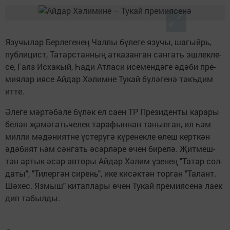
Язу­чы­лар Бер­ле­ге­нең Чал­лы бү­ле­ге язу­чы, ша­гыйрь,
пуб­ли­цист, Та­тар­стан­ның ат­ка­зан­ган сән­гать эш­лек­ле­
се, Га­яз Ис­ха­кый, Һа­ди Ат­ла­си исе­мен­дә­ге әдә­би пре­
ми­я­ләр ия­се Ай­дар Хә­лим­не Ту­кай бү­лә­ге­нә тәкъ­дим
ит­те.
Әле­ге мәр­тә­бә­ле бү­ләк ел са­ен ТР Пре­зи­ден­ты ка­ра­ры
бе­лән җә­мә­гать­че­лек та­ра­фын­нан та­ныл­ган, ил һәм
мил­ли мә­дә­ни­ят­не үс­те­рү­гә кү­ре­нек­ле өлеш керт­кән
әдә­би­ят һәм сән­гать әсәр­лә­ре өчен би­ре­лә. Җит­меш­
тән ар­тык әсәр ав­то­ры Ай­дар Хә­лим үзе­нең "Та­тар сол­
да­ты", "Ти­лер­гән си­рень", ике ки­сәк­тән тор­ган "Та­лант.
Шә­хес. Яз­мыш" ки­тап­ла­ры өчен Ту­кай пре­ми­я­се­нә ла­ек
дип та­был­ды.