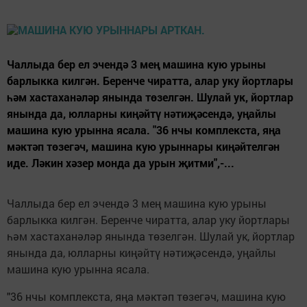
Чаллыда бер ел эчендә 3 мең машина кую урыны
барлыкка килгән. Беренче чиратта, алар уку йортлары
һәм хастаханәләр янында төзелгән. Шулай ук, йортлар
янында да, юлларны киңәйтү нәтиҗәсендә, уңайлы
машина кую урынна ясала. "36 нчы комплекста, яңа
мәктәп төзегәч, машина кую урыннары киңәйтелгән
иде. Ләкин хәзер монда да урын җитми",-...
Чаллыда бер ел эчендә 3 мең машина кую урыны
барлыкка килгән. Беренче чиратта, алар уку йортлары
һәм хастаханәләр янында төзелгән. Шулай ук, йортлар
янында да, юлларны киңәйтү нәтиҗәсендә, уңайлы
машина кую урынна ясала.
"36 нчы комплекста, яңа мәктәп төзегәч, машина кую