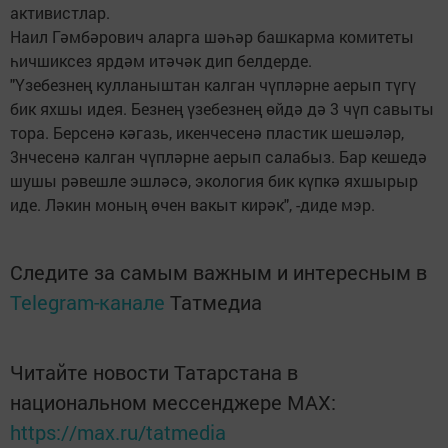
активистлар.
Наил Гәмбәрович аларга шәһәр башкарма комитеты
һичшиксез ярдәм итәчәк дип белдерде.
"Үзебезнең кулланыштан калган чүпләрне аерып түгү
бик яхшы идея. Безнең үзебезнең өйдә дә 3 чүп савыты
тора. Берсенә кәгазь, икенчесенә пластик шешәләр,
3нчесенә калган чүпләрне аерып салабыз. Бар кешедә
шушы рәвешле эшләсә, экология бик күпкә яхшырыр
иде. Ләкин моның өчен вакыт кирәк", -диде мэр.
Следите за самым важным и интересным в
Telegram-канале
Татмедиа
Читайте новости Татарстана в
национальном мессенджере MАХ:
https://max.ru/tatmedia