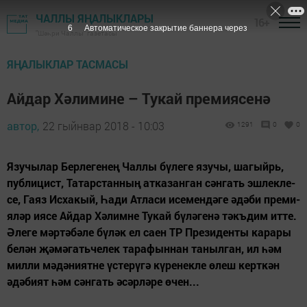
ЧАЛЛЫ ЯҢАЛЫКЛАРЫ
16+
6
Автоматическое закрытие баннера через
"Шәһри Чаллы" газетасы
ЯҢАЛЫКЛАР ТАСМАСЫ
Айдар Хәлимине – Тукай премиясенә
автор,
22 гыйнвар 2018 - 10:03
1291
0
0
Язу­чы­лар Бер­ле­ге­нең Чал­лы бү­ле­ге язу­чы, ша­гыйрь,
пуб­ли­цист, Та­тар­стан­ның ат­ка­зан­ган сән­гать эш­лек­ле­
се, Га­яз Ис­ха­кый, Һа­ди Ат­ла­си исе­мен­дә­ге әдә­би пре­ми­
я­ләр ия­се Ай­дар Хә­лим­не Ту­кай бү­лә­ге­нә тәкъ­дим ит­те.
Әле­ге мәр­тә­бә­ле бү­ләк ел са­ен ТР Пре­зи­ден­ты ка­ра­ры
бе­лән җә­мә­гать­че­лек та­ра­фын­нан та­ныл­ган, ил һәм
мил­ли мә­дә­ни­ят­не үс­те­рү­гә кү­ре­нек­ле өлеш керт­кән
әдә­би­ят һәм сән­гать әсәр­лә­ре өчен...