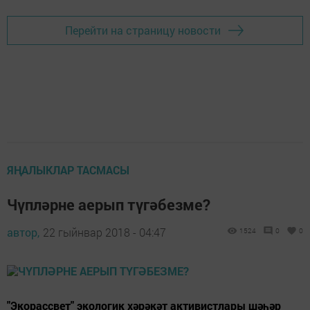
Перейти на страницу новости
ЯҢАЛЫКЛАР ТАСМАСЫ
Чүпләрне аерып түгәбезме?
автор,
22 гыйнвар 2018 - 04:47
1524
0
0
"Экорассвет" экологик хәрәкәт активистлары шәһәр