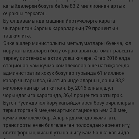
кагыйдәләрен бозуга бәйле 83,2 миллионнан артык
очракны теркәгән.
Бу ел дәвамында машина йөртүчеләргә карата
чыгарылган барлык карарларның 79 процентын
тәшкил итә.
Эчке эшләр министрлыгы мәгълүматлары буенча, юл
йөрү кагыйдәләрен бозу очракларын автомат рәвештә
теркәү системасы актив үсеш кичерә. Әгәр 2016 елда
стационар һәм күчмә комплекслар эше нәтиҗәсендә
административ хокук бозулар турында 61 миллион
карар чыгарылса, былтыр инде аларның саны 83,2
миллионнан артып киткән. Бу, 2016 елның шул
чорындагыга караганда, 36,4 процентка артыграк.
Бүген Русиядә юл йөрү кагыйдәләрен бозу очракларын
терки торган 9 меңнән артык стационар һәм 3,8 мең
күчмә комплекс бар. Алар ярдәмендә җәмәгать
транспорты өчен билгеләнгән полосадан хәрәкәт итү,
светофорның кызыл утына чыгу һәм башка кагыйдә