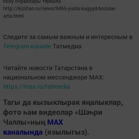
бозу очраклары теркәлә.
http://kiziltan.ru/news/9465-yulda-kagyyd-bozular-
arta.html
Следите за самым важным и интересным в
Telegram-канале
Татмедиа
Читайте новости Татарстана в
национальном мессенджере MАХ:
https://max.ru/tatmedia
Тагы да кызыклырак яңалыклар,
фото һәм видеолар «Шәһри
Чаллы»ның
MAX
каналында
(язылыгыз).