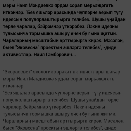
мэры Наил Мәһдиевкә ярдәм сорап мөрьәҗәгать
иткәннәр. "Без яшьләр арасында чүпләрне аерып түгү
идеясын популярлаштырырга телибез. Шушы уңайдан
төрле чаралар, бәйрәмнәр үткәрәбез. Ләкин идеяны
тулысынча тормышка ашыру өчен бу гына җитми.
Чараларның масштабын арттырырга кирәк. Мәсәлән,
быел "Эковесна" проектын эшләргә телибез", -диде
активистлар. Наил Гәмбәрович...
"Экорассвет" экологик хәрәкәт активистлары шәһәр
мэры Наил Мәһдиевкә ярдәм сорап мөрьәҗәгать
иткәннәр.
"Без яшьләр арасында чүпләрне аерып түгү идеясын
популярлаштырырга телибез. Шушы уңайдан төрле
чаралар, бәйрәмнәр үткәрәбез. Ләкин идеяны
тулысынча тормышка ашыру өчен бу гына җитми.
Чараларның масштабын арттырырга кирәк. Мәсәлән,
быел "Эковесна" проектын эшләргә телибез", -диде