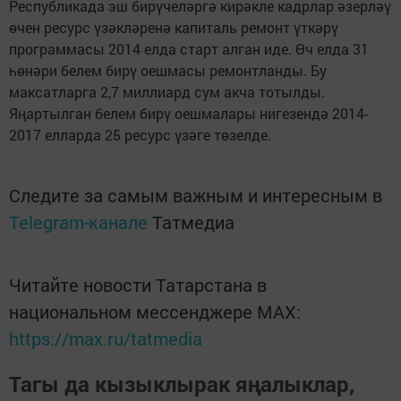
Республикада эш бирүчеләргә кирәкле кадрлар әзерләү
өчен ресурс үзәкләренә капиталь ремонт үткәрү
программасы 2014 елда старт алган иде. Өч елда 31
һөнәри белем бирү оешмасы ремонтланды. Бу
максатларга 2,7 миллиард сум акча тотылды.
Яңартылган белем бирү оешмалары нигезендә 2014-
2017 елларда 25 ресурс үзәге төзелде.
Следите за самым важным и интересным в
Telegram-канале
Татмедиа
Читайте новости Татарстана в
национальном мессенджере MАХ:
https://max.ru/tatmedia
Тагы да кызыклырак яңалыклар,