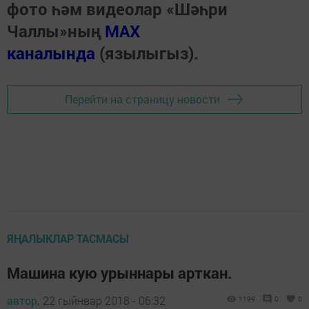
фото һәм видеолар «Шәһри
Чаллы»ның
MAX
каналында
(язылыгыз).
Перейти на страницу новости
ЯҢАЛЫКЛАР ТАСМАСЫ
Машина кую урыннары арткан.
автор,
22 гыйнвар 2018 - 06:32
1199
0
0