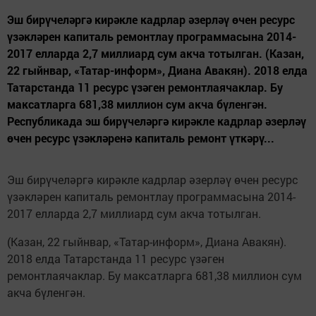
Эш бирүчеләргә кирәкле кадрлар әзерләү өчен ресурс
үзәкләрен капиталь ремонтлау программасына 2014-
2017 елларда 2,7 миллиард сум акча тотылган. (Казан,
22 гыйнвар, «Татар-информ», Диана Авакян). 2018 елда
Татарстанда 11 ресурс үзәген ремонтлаячаклар. Бу
максатларга 681,38 миллион сум акча бүленгән.
Республикада эш бирүчеләргә кирәкле кадрлар әзерләү
өчен ресурс үзәкләренә капиталь ремонт үткәрү...
Эш бирүчеләргә кирәкле кадрлар әзерләү өчен ресурс
үзәкләрен капиталь ремонтлау программасына 2014-
2017 елларда 2,7 миллиард сум акча тотылган.
(Казан, 22 гыйнвар, «Татар-информ», Диана Авакян).
2018 елда Татарстанда 11 ресурс үзәген
ремонтлаячаклар. Бу максатларга 681,38 миллион сум
акча бүленгән.