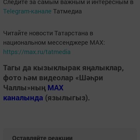
Следите за самым важным и интересным в
Telegram-канале
Татмедиа
Читайте новости Татарстана в
национальном мессенджере MАХ:
https://max.ru/tatmedia
Тагы да кызыклырак яңалыклар,
фото һәм видеолар «Шәһри
Чаллы»ның
MAX
каналында
(язылыгыз).
Оставляйте реакции