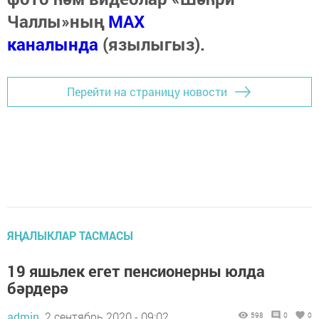
Чаллы»ның
MAX
каналында
(язылыгыз).
Перейти на страницу новости
ЯҢАЛЫКЛАР ТАСМАСЫ
19 яшьлек егет пенсионерны юлда
бәрдерә
admin,
2 сентябрь 2020 - 09:02
598
0
0