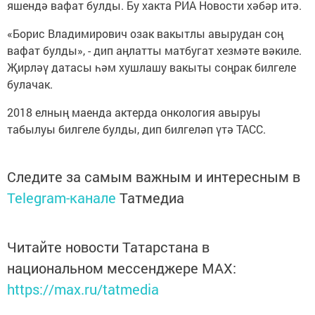
яшендә вафат булды. Бу хакта РИА Новости хәбәр итә.
«Борис Владимирович озак вакытлы авырудан соң
вафат булды», - дип аңлатты матбугат хезмәте вәкиле.
Җирләү датасы һәм хушлашу вакыты соңрак билгеле
булачак.
2018 елның маенда актерда онкология авыруы
табылуы билгеле булды, дип билгеләп үтә ТАСС.
Следите за самым важным и интересным в
Telegram-канале
Татмедиа
Читайте новости Татарстана в
национальном мессенджере MАХ:
https://max.ru/tatmedia