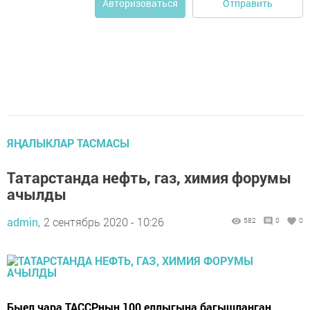
Отправить
Авторизоваться
ЯҢАЛЫКЛАР ТАСМАСЫ
Татарстанда нефть, газ, химия форумы
ачылды
admin,
2 сентябрь 2020 - 10:26
582
0
0
Быел чара ТАССРның 100 еллыгына багышланган.