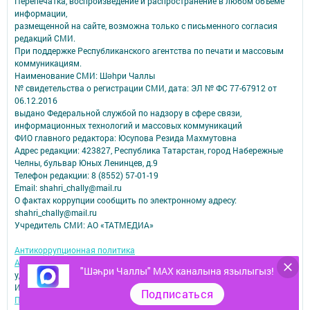
Перепечатка, воспроизведение и распространение в любом объеме
информации,
размещенной на сайте, возможна только с письменного согласия
редакций СМИ.
При поддержке Республиканского агентства по печати и массовым
коммуникациям.
Наименование СМИ: Шəhри Чаллы
№ свидетельства о регистрации СМИ, дата: ЭЛ № ФС 77-67912 от
06.12.2016
выдано Федеральной службой по надзору в сфере связи,
информационных технологий и массовых коммуникаций
ФИО главного редактора: Юсупова Резида Махмутовна
Адрес редакции: 423827, Республика Татарстан, город Набережные
Челны, бульвар Юных Ленинцев, д.9
Телефон редакции: 8 (8552) 57-01-19
Email: shahri_chally@mail.ru
О фактах коррупции сообщить по электронному адресу:
shahri_chally@mail.ru
Учредитель СМИ: АО «ТАТМЕДИА»
Антикоррупционная политика
АО «ТАТМЕДИА» использует «cookie»
для персонализации сервисов и
"Шәһри Чаллы" MAX каналына язылыгыз!
удобства пользователей сайтом.
Использование «cookie» можно отменить в настройках браузера.
Подписаться
Политика конфиденциальности