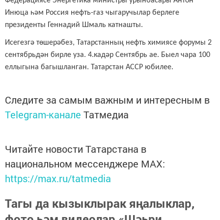
Федерациясе Энергетика министры урынбасары Антон
Инюца һәм Россия нефть-газ чыгаручылар берлеге
президенты Геннадий Шмаль катнашты.
Исегезгә төшерәбез, Татарстанның нефть химиясе форумы 2
сентябрьдән бирле уза. 4.кадәр Сентябрь ае. Быел чара 100
еллыгына багышланган. Татарстан АССР юбилее.
Следите за самым важным и интересным в
Telegram-канале
Татмедиа
Читайте новости Татарстана в
национальном мессенджере MАХ:
https://max.ru/tatmedia
Тагы да кызыклырак яңалыклар,
фото һәм видеолар «Шәһри