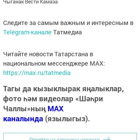
Чыганак Вести Камаза
Следите за самым важным и интересным в
Telegram-канале
Татмедиа
Читайте новости Татарстана в
национальном мессенджере MАХ:
https://max.ru/tatmedia
Тагы да кызыклырак яңалыклар,
фото һәм видеолар «Шәһри
Чаллы»ның
MAX
каналында
(язылыгыз).
Перейти на страницу новости