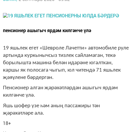
пенсионер ашыгыч ярдәм килгәнче үлә
19 яшьлек егет «Шевроле Лачетти» автомобиле руле
артында куркынычсыз тизлек сайламаган, текә
борылышта
машина белән
идарәне югалткан,
каршы як полосага чыгып, юл читендә 71 яшьлек
җәяүлене бәрдергән.
Пенсионер алган җәрәхәтләрдән ашыгыч ярдәм
килгәнче үлә.
Яшь шофер үзе һәм аның пассажиры тән
җәрәхәтләре ала.
18+