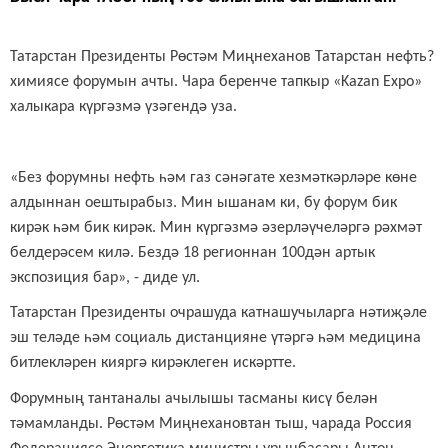
Татарстан Президенты Рөстәм Миңнеханов Татарстан нефть?
химиясе форумын ачты. Чара беренче тапкыр «Kazan Expo»
халыкара күргәзмә үзәгендә уза.
«Без форумны нефть һәм газ сәнәгате хезмәткәрләре көне
алдыннан оештырабыз. Мин ышанам ки, бу форум бик
кирәк һәм бик кирәк. Мин күргәзмә әзерләүчеләргә рәхмәт
белдерәсем килә. Бездә 18 регионнан 100дән артык
экспозиция бар», - диде ул.
Татарстан Президенты очрашуда катнашучыларга нәтиҗәле
эш теләде һәм социаль дистанцияне үтәргә һәм медицина
битлекләрен кияргә кирәклеген искәртте.
Форумның тантаналы ачылышы тасманы кисү белән
тәмамланды. Рөстәм Миңнехановтан тыш, чарада Россия