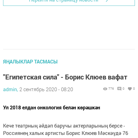
ЯҢАЛЫКЛАР ТАСМАСЫ
"Египетская сила" - Борис Клюев вафат
admin,
2 сентябрь 2020 - 08:20
776
0
0
Ул 2018 елдан онкология белән көрәшкән
Кече театрның әйдәп баручы актерларының берсе -
Россиянең халык артисты Борис Клюев Мәскәүдә 76