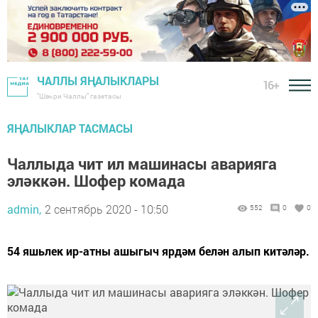
ЧАЛЛЫ ЯҢАЛЫКЛАРЫ
16+
"Шәһри Чаллы" газетасы
ЯҢАЛЫКЛАР ТАСМАСЫ
Чаллыда чит ил машинасы аварияга
эләккән. Шофер комада
admin,
2 сентябрь 2020 - 10:50
552
0
0
54 яшьлек ир-атны ашыгыч ярдәм белән алып китәләр.