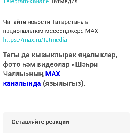
Telegram-канале
Татмедиа
Читайте новости Татарстана в
национальном мессенджере MАХ:
https://max.ru/tatmedia
Тагы да кызыклырак яңалыклар,
фото һәм видеолар «Шәһри
Чаллы»ның
MAX
каналында
(язылыгыз).
Оставляйте реакции