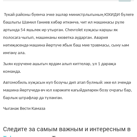
Тукай районы буенча эчке эшләр министрлыгының ЮХИДИ бүлеге
башлыгы Шамил Ганиев хәбәр иткәнчә, чит ил машинасы руле
артында 54 яшьлек ир утырган. Chevrolet хуҗасы каршы як
полосага чыгып, машинаны кюветка аударган. Авария
нәтиҗәсендә машина йөртүче ябык баш мие травмасы, сыну һәм
имгәнү ала.
Зыян күрүчене ашыгыч ярдәм алып киттеләр, ул 1 дәрәҗә
команда.
Автомобиль хуҗасын күп бозучы дип атап булмый: ике ел эчендә
машина йөртүчедә өч юл хәрәкәте кагыйдәләрен бозу очрагы бар,
барлык штрафлар да түләнгән.
Чыганак Вести Камаза
Следите за самым важным и интересным в