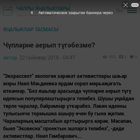
ЧАЛЛЫ ЯҢАЛЫКЛАРЫ
16+
5
Автоматическое закрытие баннера через
"Шәһри Чаллы" газетасы
ЯҢАЛЫКЛАР ТАСМАСЫ
Чүпләрне аерып түгәбезме?
автор,
22 гыйнвар 2018 - 04:47
1522
0
0
"Экорассвет" экологик хәрәкәт активистлары шәһәр
мэры Наил Мәһдиевкә ярдәм сорап мөрьәҗәгать
иткәннәр. "Без яшьләр арасында чүпләрне аерып түгү
идеясын популярлаштырырга телибез. Шушы уңайдан
төрле чаралар, бәйрәмнәр үткәрәбез. Ләкин идеяны
тулысынча тормышка ашыру өчен бу гына җитми.
Чараларның масштабын арттырырга кирәк. Мәсәлән,
быел "Эковесна" проектын эшләргә телибез", -диде
активистлар. Наил Гәмбәрович...