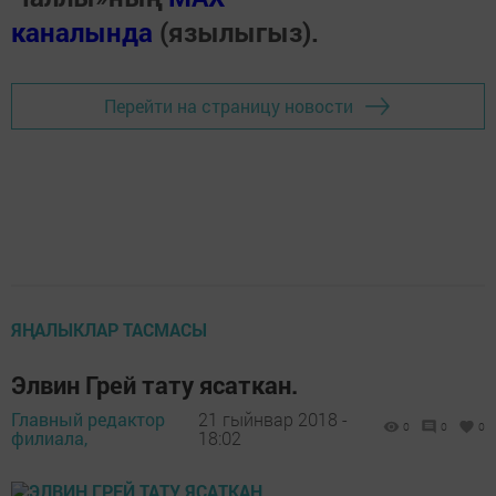
каналында
(язылыгыз).
Перейти на страницу новости
ЯҢАЛЫКЛАР ТАСМАСЫ
Элвин Грей тату ясаткан.
Главный редактор
21 гыйнвар 2018 -
0
0
0
филиала,
18:02