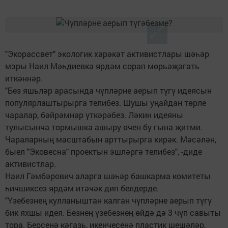
"Экорассвет" экологик хәрәкәт активистлары шәһәр
мэры Наил Мәһдиевкә ярдәм сорап мөрьәҗәгать
иткәннәр.
"Без яшьләр арасында чүпләрне аерып түгү идеясын
популярлаштырырга телибез. Шушы уңайдан төрле
чаралар, бәйрәмнәр үткәрәбез. Ләкин идеяны
тулысынча тормышка ашыру өчен бу гына җитми.
Чараларның масштабын арттырырга кирәк. Мәсәлән,
быел "Эковесна" проектын эшләргә телибез", -диде
активистлар.
Наил Гәмбәрович аларга шәһәр башкарма комитеты
һичшиксез ярдәм итәчәк дип белдерде.
"Үзебезнең кулланыштан калган чүпләрне аерып түгү
бик яхшы идея. Безнең үзебезнең өйдә дә 3 чүп савыты
тора. Берсенә кәгазь, икенчесенә пластик шешәләр,