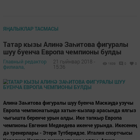
ЯҢАЛЫКЛАР ТАСМАСЫ
Татар кызы Алинә Заһитова фигуралы
шуу буенча Европа чемпионы булды
Главный редактор
21 гыйнвар 2018 -
1639
0
0
филиала,
15:36
Алинә Заһитова фигуралы шуу буенча Мәскәүдә узучы
Европа чемпионатында хатын-кызлар арасында ялгыз
чыгышта беренче урын алды. Ике тапкыр Европа
чемпионы Евгения Медведева икенче урында. Икесенең
дә тренерлары - Этери Тутберидзе. Италия спортчысы