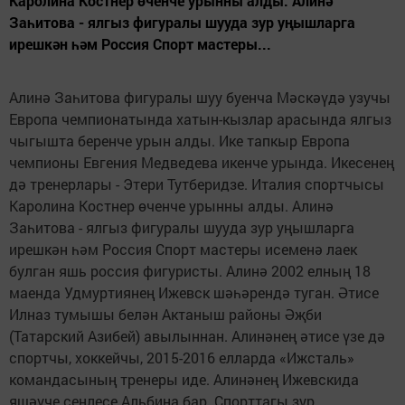
Каролина Костнер өченче урынны алды. Алинә
Заһитова - ялгыз фигуралы шууда зур уңышларга
ирешкән һәм Россия Спорт мастеры...
Алинә Заһитова фигуралы шуу буенча Мәскәүдә узучы
Европа чемпионатында хатын-кызлар арасында ялгыз
чыгышта беренче урын алды. Ике тапкыр Европа
чемпионы Евгения Медведева икенче урында. Икесенең
дә тренерлары - Этери Тутберидзе. Италия спортчысы
Каролина Костнер өченче урынны алды. Алинә
Заһитова - ялгыз фигуралы шууда зур уңышларга
ирешкән һәм Россия Спорт мастеры исеменә лаек
булган яшь россия фигуристы. Алинә 2002 елның 18
маенда Удмуртиянең Ижевск шәһәрендә туган. Әтисе
Илназ тумышы белән Актаныш районы Әҗби
(Татарский Азибей) авылыннан. Алинәнең әтисе үзе дә
спортчы, хоккейчы, 2015-2016 елларда «Ижсталь»
командасының тренеры иде. Алинәнең Ижевскида
яшәүче сеңлесе Альбина бар. Спорттагы зур