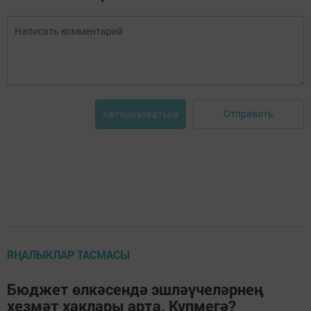
Отправить
Авторизоваться
ЯҢАЛЫКЛАР ТАСМАСЫ
Бюджет өлкәсендә эшләүчеләрнең
хезмәт хаклары арта. Күпмегә?