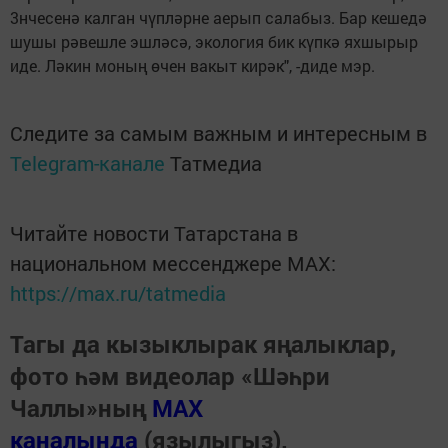
3нчесенә калган чүпләрне аерып салабыз. Бар кешедә
шушы рәвешле эшләсә, экология бик күпкә яхшырыр
иде. Ләкин моның өчен вакыт кирәк", -диде мэр.
Следите за самым важным и интересным в
Telegram-канале
Татмедиа
Читайте новости Татарстана в
национальном мессенджере MАХ:
https://max.ru/tatmedia
Тагы да кызыклырак яңалыклар,
фото һәм видеолар «Шәһри
Чаллы»ның
MAX
каналында
(язылыгыз).