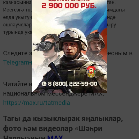
казнасыннан 14,5 миллиард сум акча бүленгән.
Исегезгә төшерәбез, Россия президенты агымдагы
елда укытучыларның һәм медицина өлкәсендә
эшләүчеләрнең акчасын 4,1 процентка арттыру
турында указ биргән иде инде.
Следите за самым важным и интересным в
Telegram-канале
Татмедиа
Читайте новости Татарстана в
национальном мессенджере MАХ:
https://max.ru/tatmedia
Тагы да кызыклырак яңалыклар,
фото һәм видеолар «Шәһри
Чаллы»ның
MAX