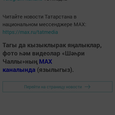
Читайте новости Татарстана в
национальном мессенджере MАХ:
https://max.ru/tatmedia
Тагы да кызыклырак яңалыклар,
фото һәм видеолар «Шәһри
Чаллы»ның
MAX
каналында
(язылыгыз).
Перейти на страницу новости