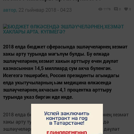
автор,
22 гыйнвар 2018 - 04:23
1176
0
0
2018 елда бюджет сферасында эшләүчеләрнең хезмәт
хакы арту турында мәгълүм булды. Бу өлкәдә
эшләүчеләрнең хезмәт хакын арттыру өчен дәүләт
казнасыннан 14,5 миллиард сум акча бүленгән.
Исегезгә төшерәбез, Россия президенты агымдагы
елда укытучыларның һәм медицина өлкәсендә
эшләүчеләрнең акчасын 4,1 процентка арттыру
турында указ биргән иде инде.
2018 елда бюджет сферасында эшләүчеләрнең хезмәт
хакы арту турында мәгълүм булды. Бу өлкәдә
эшләүчеләрнең хезмәт хакын арттыру өчен дәүләт