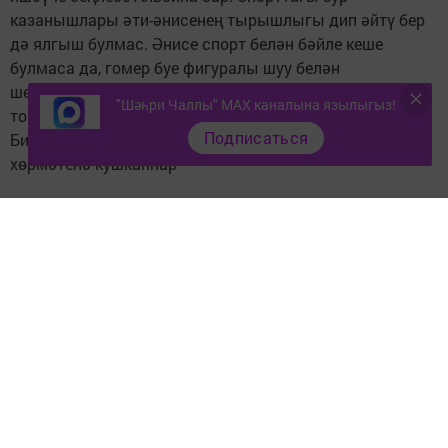
казанышлары әти-әнисенең тырышлыгы дип әйтү бер
дә ялгыш булмас. Әнисе спорт белән бәйле кеше
булмаса да, гомер буе фигуралы шуу белән
шөгыльләнергә хыялланган. Шуңадыр да, бәлки, ул
"Шәһри Чаллы" MAX каналына язылыгыз!
тормышка ашмаган хыялларын кызына күчергәндер.
Подписаться
Билгеле булганча, кызга Алинә исемен Алинә Кабаева
хөрмәтенә кушканнар
Следите за самым важным и интересным в
Telegram-канале
Татмедиа
Читайте новости Татарстана в
национальном мессенджере MАХ:
https://max.ru/tatmedia
Тагы да кызыклырак яңалыклар,