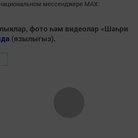
в национальном мессенджере MАХ:
лыклар, фото һәм видеолар «Шәһри
нда
(язылыгыз).