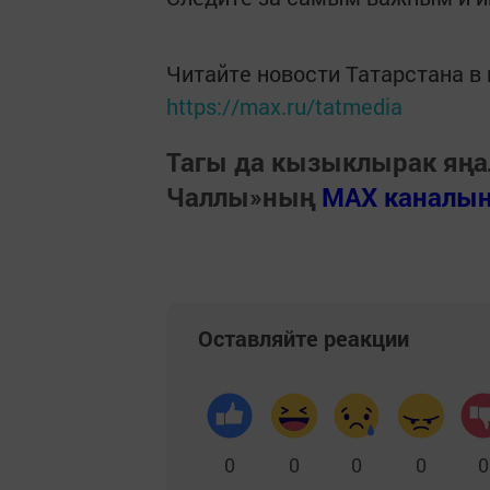
Читайте новости Татарстана 
https://max.ru/tatmedia
Тагы да кызыклырак яңа
Чаллы»ның
MAX каналы
Оставляйте реакции
0
0
0
0
0