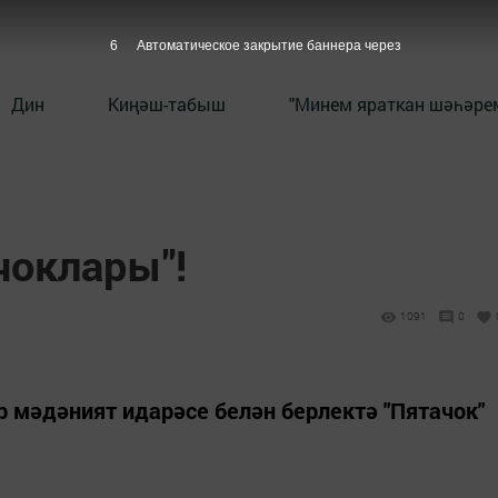
5
Автоматическое закрытие баннера через
Дин
Киңәш-табыш
"Минем яраткан шәһәрем
чоклары"!
1091
0
 мәдәният идарәсе белән берлектә "Пятачок"