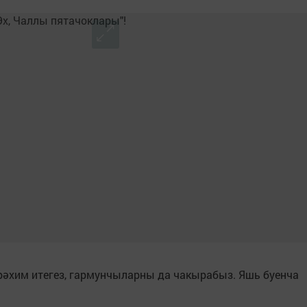
рәхим итегез, гармунчыларны да чакырабыз. Яшь буенча