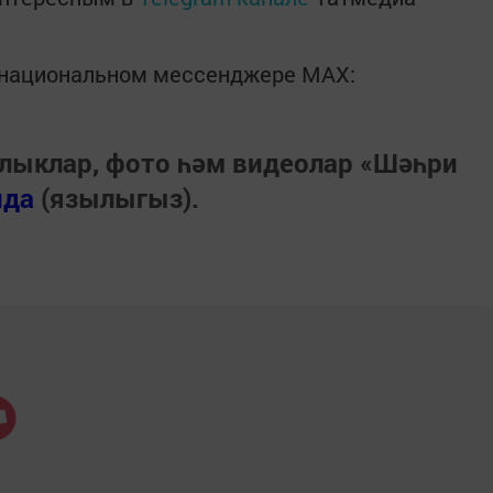
в национальном мессенджере MАХ:
лыклар, фото һәм видеолар «Шәһри
нда
(язылыгыз).