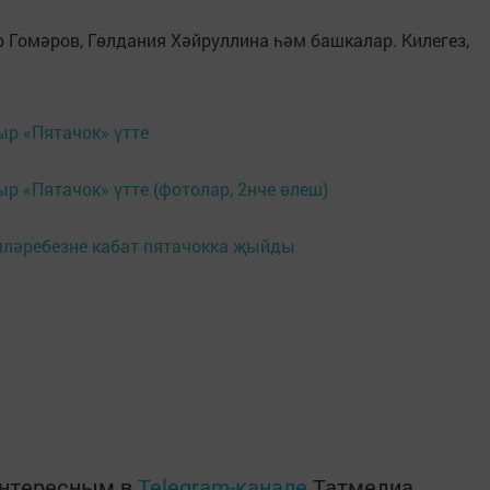
 Гомәров, Гөлдания Хәйруллина һәм башкалар. Килегез,
ыр «Пятачок» үтте
р «Пятачок» үтте (фотолар, 2нче өлеш)
ләребезне кабат пятачокка җыйды
интересным в
Telegram-канале
Татмедиа