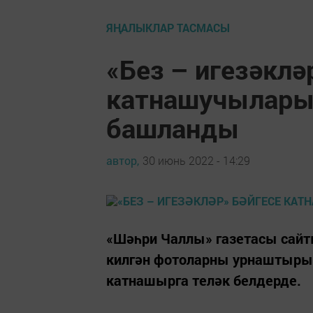
ЯҢАЛЫКЛАР ТАСМАСЫ
«Без – игезәклә
катнашучылары
башланды
автор,
30 июнь 2022 - 14:29
«Шәһри Чаллы» газетасы сайт
килгән фотоларны урнаштырып
катнашырга теләк белдерде.