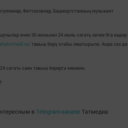
атуллннар, Фәттаховлар, Башкортстанның музыкант
шучылар өчен 30 июньнән 24 июль сәгать кичке 9га кадәр
shahrichalli.ru/
тавыш бирү этабы оештырыла. Анда сез дә
24 сәгать саен тавыш бирергә мөмкин.
к!
интересным в
Telegram-канале
Татмедиа