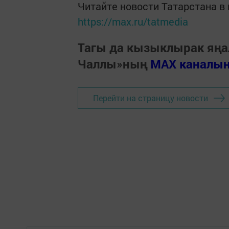
Читайте новости Татарстана 
https://max.ru/tatmedia
Тагы да кызыклырак яңа
Чаллы»ның
MAX каналы
Перейти на страницу новости