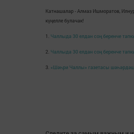
Катнашалар - Алмаз Ишморатов, Илнур
күңелле булачак!
1.
Чаллыда 30 елдан соң беренче тапк
2.
Чаллыда 30 елдан соң беренче тапкы
3.
«Шәһри Чаллы» газетасы шәһәрдәш
Следите за самым важным и 