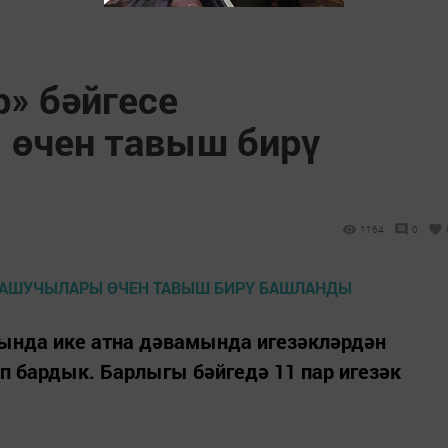
р» бәйгесе
 өчен тавыш бирү
1164
0
ында ике атна дәвамында игезәкләрдән
 бардык. Барлыгы бәйгедә 11 пар игезәк