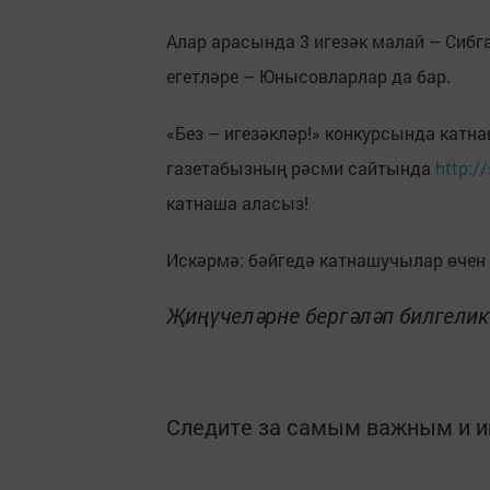
Алар арасында 3 игезәк малай – Сибг
егетләре – Юнысовларлар да бар.
«Без – игезәкләр!» конкурсында катна
газетабызның рәсми сайтында
http://
катнаша аласыз!
Искәрмә: бәйгедә катнашучылар өчен 
Җиңүчеләрне бергәләп билгели
Следите за самым важным и 