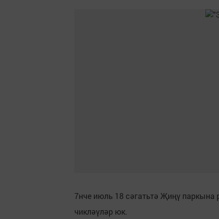
7нче июль 18 сәгатьтә Җиңү паркына 
чикләүләр юк.