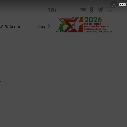
16+
" бәйгесе
Иҗат
Реклама
Онлайн язы
0