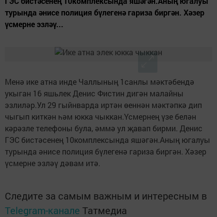
ГЭС бистәсенең 10комплексында яшәгән.Аның югалуы
турында әнисе полиция бүлегенә гариза биргән. Хәзер
үсмерне эзләү...
Менә ике атна инде Чаллының 1санлы мәктәбендә
укыган 16 яшьлек Денис Фистин дигән малайны
эзлиләр.Ул 29 гыйнварда иртән өеннән мәктәпкә дип
чыгып киткән һәм юкка чыккан.Үсмернең үзе белән
кәрәзле телефоны була, әммә ул җавап бирми. Денис
ГЭС бистәсенең 10комплексында яшәгән.Аның югалуы
турында әнисе полиция бүлегенә гариза биргән. Хәзер
үсмерне эзләү дәвам итә.
Следите за самым важным и интересным в
Telegram-канале
Татмедиа