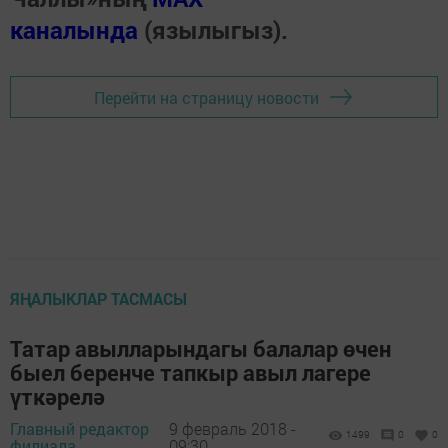
каналында
(язылыгыз).
Перейти на страницу новости
ЯҢАЛЫКЛАР ТАСМАСЫ
Татар авылларындагы балалар өчен
быел беренче тапкыр авыл лагере
үткәрелә
Главный редактор
9 февраль 2018 -
1499
0
0
филиала,
09:30