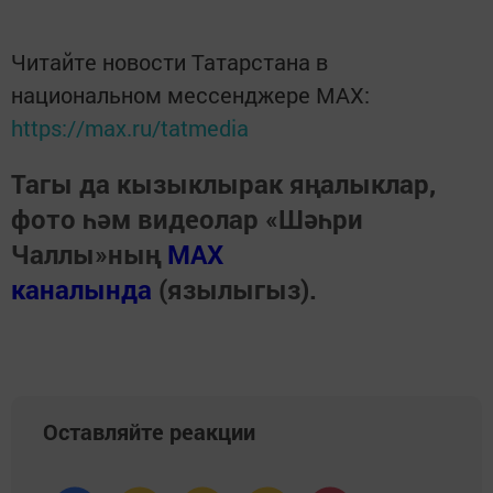
Читайте новости Татарстана в
национальном мессенджере MАХ:
https://max.ru/tatmedia
Тагы да кызыклырак яңалыклар,
фото һәм видеолар «Шәһри
Чаллы»ның
MAX
каналында
(язылыгыз).
Оставляйте реакции