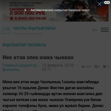
5
Автоматическое закрытие баннера через
ЧАЛЛЫ ЯҢАЛЫКЛАРЫ
16+
"Шәһри Чаллы" газетасы
ЯҢАЛЫКЛАР ТАСМАСЫ
Ике атна элек юкка чыккан
Главный редактор
10 февраль 2018 -
1372
0
0
филиала,
05:11
Менә ике атна инде Чаллының 1санлы мәктәбендә
укыган 16 яшьлек Денис Фистин дигән малайны
эзлиләр.Ул 29 гыйнварда иртән өеннән мәктәпкә дип
чыгып киткән һәм юкка чыккан.Үсмернең үзе белән
кәрәзле телефоны була, әммә ул җавап бирми. Денис