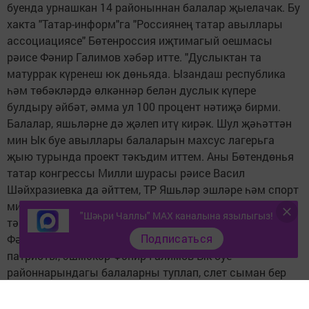
буенда урнашкан 14 районыннан балалар җыелачак. Бу
хакта "Татар-информ"га "Россиянең татар авыллары
ассоциациясе" Бөтенроссия иҗтимагый оешмасы
рәисе Фәнир Галимов хәбәр итте. "Дуслыктан та
матуррак күренеш юк дөньяда. Ызандаш республика
һәм төбәкләрдә өлкәннәр белән дуслык күпере
булдыру әйбәт, әмма ул 100 процент нәтиҗә бирми.
Балалар, яшьләрне дә җәлеп итү кирәк. Шул җәһәттән
мин Ык буе авыллары балаларын махсус лагерьга
җыю турында проект тәкъдим иттем. Аны Бөтендөнья
татар конгрессы Милли шурасы рәисе Васил
Шәйхразиевка да әйттем, ТР Яшьләр эшләре һәм спорт
министрлыгында да булдым. Миңа калса, әлеге
"Шәһри Чаллы" MAX каналына язылыгыз!
тәкъдимне матур гына кабул итеп алдылар", - диде
Подписаться
Фәнир Галимов. Туймазы районы Төмәнәк авылының
патриоты, эшмәкәр Фәнир Галимов Ык буе
районнарындагы балаларны туплап, слет сыман бер
җыен үткәрергә кирәк, ди. "Авыл тормышына якынайта
торган лагерь шикеллерәк итеп уздырырга кирәк дип