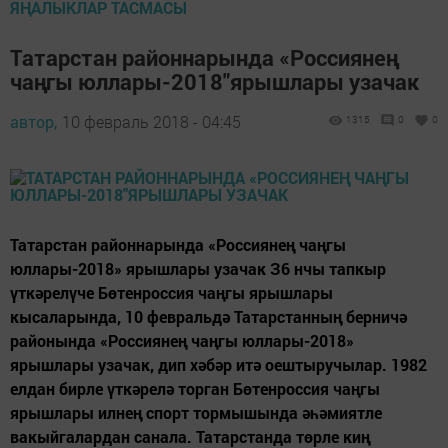
ЯҢАЛЫКЛАР ТАСМАСЫ
Татарстан районнарында «Россиянең
чаңгы юллары-2018"ярышлары узачак
автор,
10 февраль 2018 - 04:45
1315
0
0
Татарстан районнарында «Россиянең чаңгы
юллары-2018» ярышлары узачак З6 нчы тапкыр
үткәрелүче Бөтенроссия чаңгы ярышлары
кысаларында, 10 февральдә Татарстанның берничә
районында «Россиянең чаңгы юллары-2018»
ярышлары узачак, дип хәбәр итә оештыручылар. 1982
елдан бирле үткәрелә торган Бөтенроссия чаңгы
ярышлары илнең спорт тормышында әһәмиятле
вакыйгалардан санала. Татарстанда төрле киң