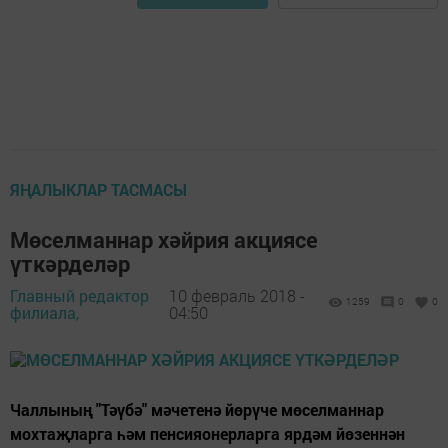
ЯҢАЛЫКЛАР ТАСМАСЫ
Мөселманнар хәйрия акциясе
үткәрделәр
Главный редактор
10 февраль 2018 -
1259
0
0
филиала,
04:50
Чаллының "Тәүбә" мәчетенә йөрүче мөселманнар
мохтаҗларга һәм пенсияонерларга ярдәм йөзеннән