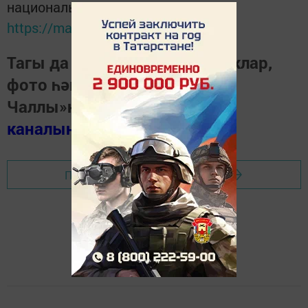
национальном мессенджере MАХ:
https://max.ru/tatmedia
Тагы да кызыклырак яңалыклар,
фото һәм видеолар «Шәһри
Чаллы»ның
MAX
каналында
(язылыгыз).
Перейти на страницу новости