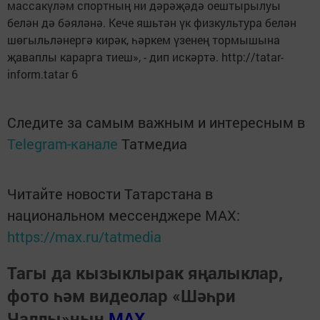
массакүләм спортның ни дәрәҗәдә оештырылуы
белән дә бәяләнә. Кече яшьтән үк физкультура белән
шөгыльләнергә кирәк, һәркем үзенең тормышына
җаваплы карарга тиеш», - дип искәртә. http://tatar-
inform.tatar 6
Следите за самым важным и интересным в
Telegram-канале
Татмедиа
Читайте новости Татарстана в
национальном мессенджере MАХ:
https://max.ru/tatmedia
Тагы да кызыклырак яңалыклар,
фото һәм видеолар «Шәһри
Чаллы»ның
MAX