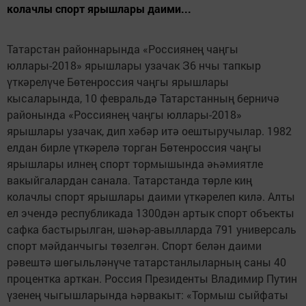
колачлы спорт ярышлары даими...
Татарстан районнарында «Россиянең чаңгы
юллары-2018» ярышлары узачак З6 нчы тапкыр
үткәрелүче Бөтенроссия чаңгы ярышлары
кысаларында, 10 февральдә Татарстанның берничә
районында «Россиянең чаңгы юллары-2018»
ярышлары узачак, дип хәбәр итә оештыручылар. 1982
елдан бирле үткәрелә торган Бөтенроссия чаңгы
ярышлары илнең спорт тормышында әһәмиятле
вакыйгалардан санала. Татарстанда төрле киң
колачлы спорт ярышлары даими үткәрелеп килә. Алты
ел эчендә республикада 1300дән артык спорт объекты
сафка бастырылган, шәһәр-авылларда 791 универсаль
спорт мәйданчыгы төзелгән. Спорт белән даими
рәвештә шөгыльләнүче татарстанлыларның саны 40
процентка арткан. Россия Президенты Владимир Путин
үзенең чыгышларында һәрвакыт: «Тормыш сыйфаты