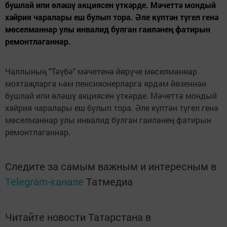
бушлай ипи өләшү акциясен үткәрде. Мәчеттә мондый
хәйрия чаралары еш булып тора. Әле күптән түгел генә
мөселманнар улы инвалид булган гаиләнең фатирын
ремонтлаганнар.
Чаллының "Тәүбә" мәчетенә йөрүче мөселманнар
мохтаҗларга һәм пенсияонерларга ярдәм йөзеннән
бушлай ипи өләшү акциясен үткәрде. Мәчеттә мондый
хәйрия чаралары еш булып тора. Әле күптән түгел генә
мөселманнар улы инвалид булган гаиләнең фатирын
ремонтлаганнар.
Следите за самым важным и интересным в
Telegram-канале
Татмедиа
Читайте новости Татарстана в