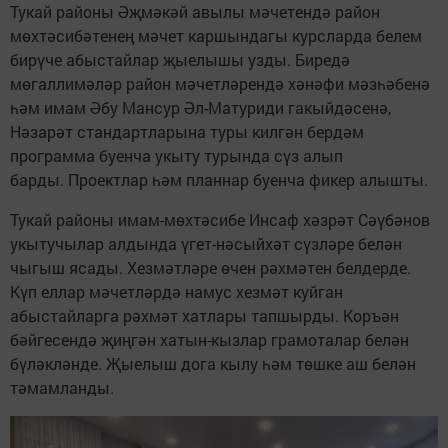
Тукай районы Әҗмәкәй авылы мәчетендә район
мөхтәсибәтенең мәчет каршындагы курсларда белем
бирүче абыстайлар җыелышы узды. Биредә
мөгаллимәләр район мәчетләрендә хәнәфи мәзһәбенә
һәм имам Әбу Мансур Әл-Матуриди гакыйдәсенә,
Нәзарәт стандартларына туры килгән бердәм
программа буенча укыту турында сүз алып
барды. Проектлар һәм планнар буенча фикер алышты.
Тукай районы имам-мөхтәсибе Инсаф хәзрәт Сәүбәнов
укытучылар алдында үгет-нәсыйхәт сүзләре белән
чыгыш ясады. Хезмәтләре өчен рәхмәтен белдерде.
Күп еллар мәчетләрдә намус хезмәт куйган
абыстайларга рәхмәт хатлары тапшырды. Коръән
бәйгесендә җиңгән хатын-кызлар грамоталар белән
бүләкләнде. Җыелыш дога кылу һәм төшке аш белән
тәмамланды.