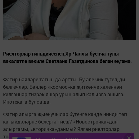
Риелторлар гильдиясенең Яр Чаллы буенча тулы
вәкаләтле вәкиле Светлана Газетдинова белән әңгәмә.
Фатир бәяләре тагын да артты. Бу әле чик түгел, ди
белгечләр. Бәяләр «космос»ка җиткәнче хәленнән
килгәннәр тизрәк яшәр урын алып калырга ашыга.
Ипотекага булса да.
Фатир алырга җыенучылар бүгенге көндә нинди төп
кагыйдәләрне белергә тиеш? «Новостройка»дан
алыргамы, «вторичка»данмы? Ялган риелторлар
тозагына ничек эләкмәскә? Сорауларны риелторлар