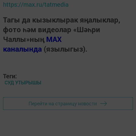
https://max.ru/tatmedia
Тагы да кызыклырак яңалыклар,
фото һәм видеолар «Шәһри
Чаллы»ның
MAX
каналында
(язылыгыз).
Теги:
СУД УТЫРЫШЫ
Перейти на страницу новости