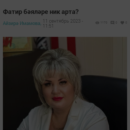
Фатир бәяләре ник арта?
11 сентябрь 2023 -
Айзирә Имамова,
1170
0
0
11:51