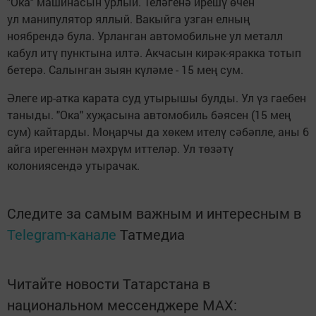
"Ока" машинасын урлый. Теләгенә ирешү өчен
ул манипулятор яллый. Вакыйга узган елның
ноябрендә була. Урланган автомобильне ул металл
кабул итү пунктына илтә. Акчасын кирәк-яракка тотып
бетерә. Салынган зыян күләме - 15 мең сум.
Әлеге ир-атка карата суд утырышы булды. Ул үз гаебен
таныды. "Ока" хуҗасына автомобиль бәясен (15 мең
сум) кайтарды. Моңарчы да хөкем ителү сәбәпле, аны 6
айга ирегеннән мәхрүм иттеләр. Ул төзәтү
колониясендә утырачак.
Следите за самым важным и интересным в
Telegram-канале
Татмедиа
Читайте новости Татарстана в
национальном мессенджере MАХ: