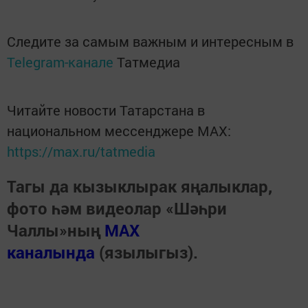
Следите за самым важным и интересным в
Telegram-канале
Татмедиа
Читайте новости Татарстана в
национальном мессенджере MАХ:
https://max.ru/tatmedia
Тагы да кызыклырак яңалыклар,
фото һәм видеолар «Шәһри
Чаллы»ның
MAX
каналында
(язылыгыз).