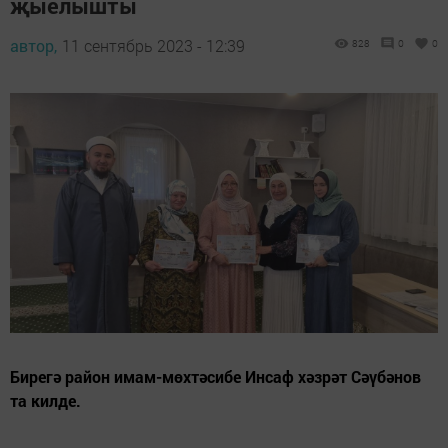
җыелышты
автор,
11 сентябрь 2023 - 12:39
828
0
0
Бирегә район имам-мөхтәсибе Инсаф хәзрәт Сәүбәнов
та килде.