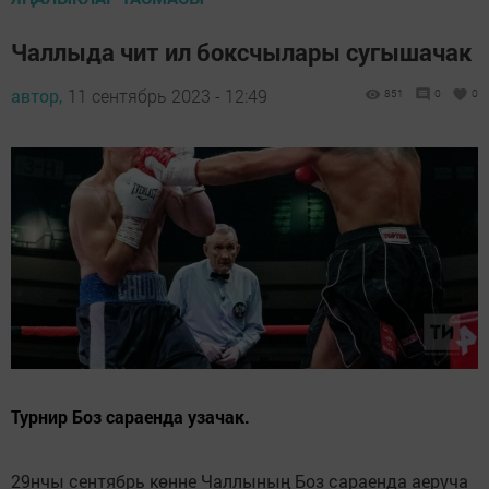
Чаллыда чит ил боксчылары сугышачак
автор,
11 сентябрь 2023 - 12:49
851
0
0
Турнир Боз сараенда узачак.
29нчы сентябрь көнне Чаллының Боз сараенда аеруча