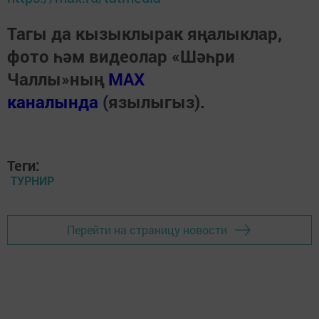
Тагы да кызыклырак яңалыклар,
фото һәм видеолар «Шәһри
Чаллы»ның
MAX
каналында
(язылыгыз).
Теги:
ТУРНИР
Перейти на страницу новости