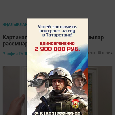
ЯҢАЛЫКЛАР ТАСМАСЫ
Картиналар галереясында - укучылар
рәсемнәре күргәзмәсе
Зөлфия ГАЛИМ,
11 сентябрь 2023 - 13:35
950
0
4