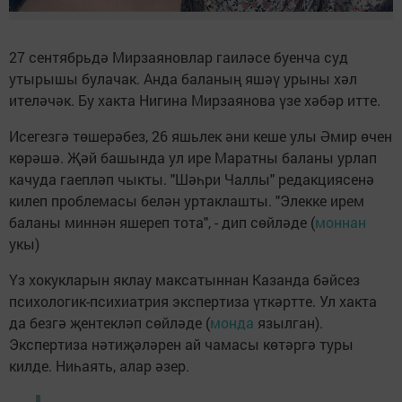
27 сентябрьдә Мирзаяновлар гаиләсе буенча суд
утырышы булачак. Анда баланың яшәү урыны хәл
ителәчәк. Бу хакта Нигина Мирзаянова үзе хәбәр итте.
Исегезгә төшерәбез, 26 яшьлек әни кеше улы Әмир өчен
көрәшә. Җәй башында ул ире Маратны баланы урлап
качуда гаепләп чыкты. "Шәһри Чаллы" редакциясенә
килеп проблемасы белән уртаклашты. "Элекке ирем
баланы миннән яшереп тота", - дип сөйләде (
моннан
укы)
Үз хокукларын яклау максатыннан Казанда бәйсез
психологик-психиатрия экспертиза үткәртте. Ул хакта
да безгә җентекләп сөйләде (
монда
язылган).
Экспертиза нәтиҗәләрен ай чамасы көтәргә туры
килде. Ниһаять, алар әзер.