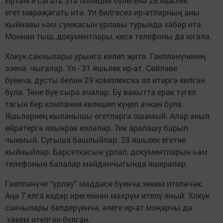
Иртәнге сәгать 3тә полиция бүлегенә 28 яшьлек
егет мөрәҗәгать итә. Ул билгесез ир-атларның аны
кыйнавы һәм сумкасын урлавы турында хәбәр итә.
Моннан тыш, документлары, кесә телефоны да югала.
Хокук сакчылары урынга килеп җитә. Гаепләнүченең
эзенә чыгалар. Ул - 31 яшьлек ир-ат. Сөйләве
буенча, дусты белән 29 комплекска ял итәргә килгән
була. Төне буе сыра эчәләр. Бу вакытта ерак түгел
тагын бер компания көлешеп күңел ачкан була.
Яшьләрнең кыланышы егетләргә ошамый. Алар акыл
өйрәтергә якынрак киләләр. Тик аралашу барып
чыкмый. Сугыша башлыйлар. 28 яшьлек егетне
кыйныйлар. Барсеткасын урлап, документларын һәм
телефонын балалар мәйданчыгында яшерәләр.
Гаепләнүче “урлау” маддәсе буенча хөкем ителәчәк.
Аңа 7 елга кадәр ирегеннән мәхрүм ителү яный. Хокук
сакчылары белдерүенчә, әлеге ир-ат моңарчы да
хөкем ителгән булган.