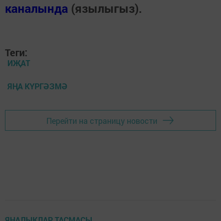
каналында
(язылыгыз).
Теги:
ИҖАТ
ЯҢА КҮРГӘЗМӘ
Перейти на страницу новости
ЯҢАЛЫКЛАР ТАСМАСЫ