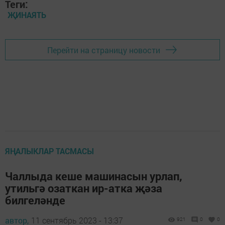
Теги:
ҖИНАЯТЬ
Перейти на страницу новости
ЯҢАЛЫКЛАР ТАСМАСЫ
Чаллыда кеше машинасын урлап,
утильгә озаткан ир-атка җәза
билгеләнде
автор,
11 сентябрь 2023 - 13:37
921
0
0