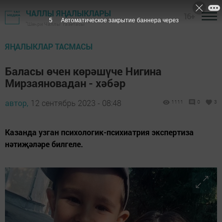
ЧАЛЛЫ ЯҢАЛЫКЛАРЫ
16+
3
Автоматическое закрытие баннера через
"Шәһри Чаллы" газетасы
ЯҢАЛЫКЛАР ТАСМАСЫ
Баласы өчен көрәшүче Нигина
Мирзаяновадан - хәбәр
автор,
12 сентябрь 2023 - 08:48
1111
0
3
Казанда узган психологик-психиатрия экспертиза
нәтиҗәләре билгеле.