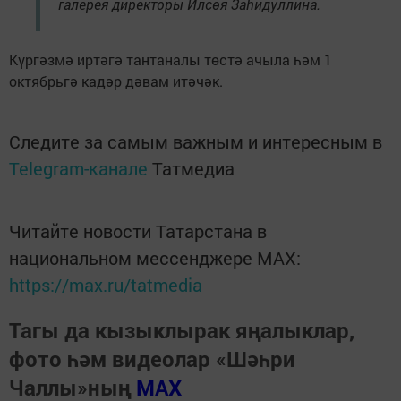
галерея директоры Илсөя Заһидуллина.
Күргәзмә иртәгә тантаналы төстә ачыла һәм 1
октябрьгә кадәр дәвам итәчәк.
Следите за самым важным и интересным в
Telegram-канале
Татмедиа
Читайте новости Татарстана в
национальном мессенджере MАХ:
https://max.ru/tatmedia
Тагы да кызыклырак яңалыклар,
фото һәм видеолар «Шәһри
Чаллы»ның
MAX