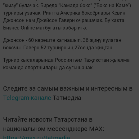
"кызу" булачак. Биредә "Камада бокс" ("Бокс на Каме")
турниры узачак. Рингта Америка боксёрлары Кевин
Джонсон һәм Джейсон Гаверн очрашачак. Бу хакта
Бизнес Online матбугаты хәбәр итә.
Джонсон - 60 көрәштә катнашып, 36 җиңү яулаган
боксчы. Гаверн 52 турнирның 27сендә җиңгән.
Турнир кысаларында Россия һәм Таҗикстан җыелма
команда спортчылары да сугышачак.
Следите за самым важным и интересным в
Telegram-канале
Татмедиа
Читайте новости Татарстана в
национальном мессенджере MАХ:
https://max.ru/tatmedia