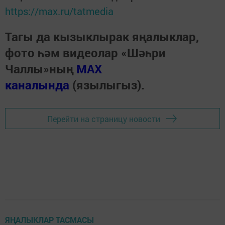
https://max.ru/tatmedia
Тагы да кызыклырак яңалыклар,
фото һәм видеолар «Шәһри
Чаллы»ның
MAX
каналында
(язылыгыз).
Перейти на страницу новости
ЯҢАЛЫКЛАР ТАСМАСЫ