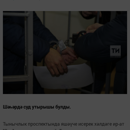
Шәһәрдә суд утырышы булды.
Тынычлык проспектында яшәүче исерек хәлдәге ир-ат