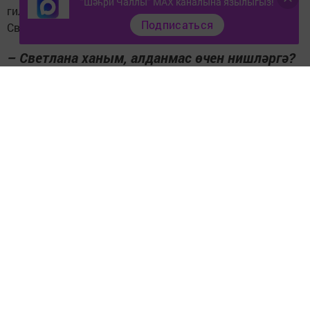
"Шәһри Чаллы" MAX каналына язылыгыз!
гильдиясенең Яр Чаллы буенча тулы вәкаләтле вәкиле
Подписаться
Светлана Газетдиновага бирдек.
– Светлана ханым, алданмас өчен нишләргә?
– Беренче чиратта бу өлкәдә эшләүче белгечләргә –
риелторларга мөрәҗәгать итәргә кирәк. Әмма «аз
акчага гына эшләп бирүче» ялган риелтор белән
эшләүдән сакланыгыз. Чөнки сез бөтен акчагыздан да,
фатирдан да колак кагарга мөмкинсез.
– Чын белгечтән ялган риелторны ничек
аерырга соң?
– Беренчедән, белгеч очрашуны үзе эшләгән офиста
билгели. Анда сезгә тулы консультация үткәрә. Әгәр
очрашуга кадәр риелтор турында беләсегез килсә,
республика риелторлары сайтында аккредитация үткән
һәр белгеч турында мәгълүмат бар. Анда риелторның
фамилиясен яки таныклык номерын язарга гына кирәк.
– «Новостройка»мы, «вторичка»мы дип баш