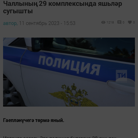
Чаллының 29 комплексында яшьләр
сугышты
автор,
11 сентябрь 2023 - 15:53
1218
0
0
Гаепләнүчегә төрмә яный.