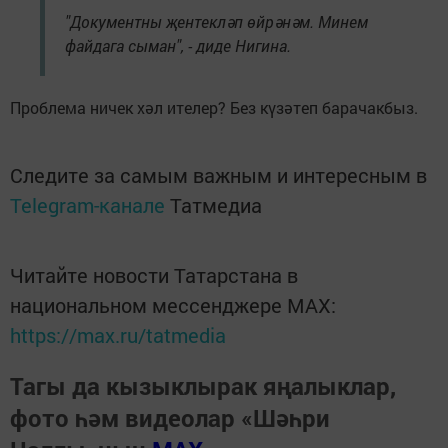
"Документны җентекләп өйрәнәм. Минем
файдага сыман", - диде Нигина.
Проблема ничек хәл ителер? Без күзәтеп барачакбыз.
Следите за самым важным и интересным в
Telegram-канале
Татмедиа
Читайте новости Татарстана в
национальном мессенджере MАХ:
https://max.ru/tatmedia
Тагы да кызыклырак яңалыклар,
фото һәм видеолар «Шәһри