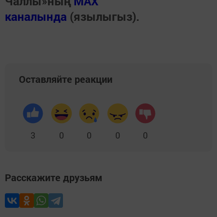
Чаллы»ның
MAX
каналында
(язылыгыз).
Оставляйте реакции
3
0
0
0
0
Расскажите друзьям