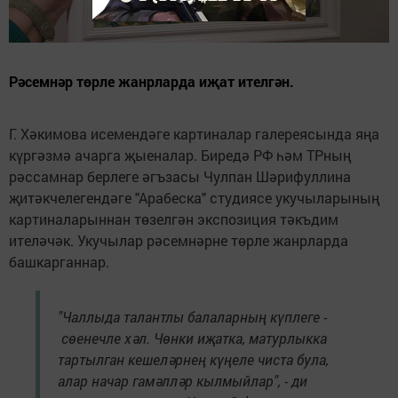
Рәсемнәр төрле жанрларда иҗат ителгән.
Г. Хәкимова исемендәге картиналар галереясында яңа
күргәзмә ачарга җыеналар. Биредә РФ һәм ТРның
рәссамнар берлеге әгъзасы Чулпан Шәрифуллина
җитәкчелегендәге "Арабеска" студиясе укучыларының
картиналарыннан төзелгән экспозиция тәкъдим
ителәчәк. Укучылар рәсемнәрне төрле жанрларда
башкарганнар.
"Чаллыда талантлы балаларның күплеге -
сөенечле хәл. Чөнки иҗатка, матурлыкка
тартылган кешеләрнең күңеле чиста була,
алар начар гамәлләр кылмыйлар", - ди