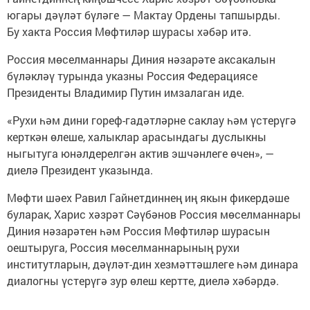
югары дәүләт бүләге — Мактау Ордены тапшырды.
Бу хакта Россия Мөфтиләр шурасы хәбәр итә.
Россия мөселманнары Диния нәзарәте аксакалын
бүләкләү турында указны Россия Федерациясе
Президенты Владимир Путин имзалаган иде.
«Рухи һәм дини гореф-гадәтләрне саклау һәм үстерүгә
керткән өлеше, халыклар арасындагы дуслыкны
ныгытуга юнәлдерелгән актив эшчәнлеге өчен», —
диелә Президент указында.
Мөфти шәех Равил Гайнетдиннең иң якын фикердәше
буларак, Харис хәзрәт Сәүбәнов Россия мөселманнары
Диния нәзарәтен һәм Россия Мөфтиләр шурасын
оештыруга, Россия мөселманнарының рухи
институтларын, дәүләт-дин хезмәттәшлеге һәм динара
диалогны үстерүгә зур өлеш кертте, диелә хәбәрдә.