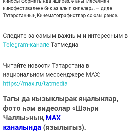
киносы форматында яшибез, ә аны Мөселман
кинофестиваленә бик аз алып киләләр», — диде
Татарстанның Кинематографистлар союзы рәисе.
Следите за самым важным и интересным в
Telegram-канале
Татмедиа
Читайте новости Татарстана в
национальном мессенджере MАХ:
https://max.ru/tatmedia
Тагы да кызыклырак яңалыклар,
фото һәм видеолар «Шәһри
Чаллы»ның
MAX
каналында
(язылыгыз).