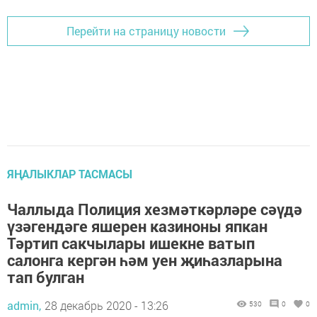
Перейти на страницу новости
ЯҢАЛЫКЛАР ТАСМАСЫ
Чаллыда Полиция хезмәткәрләре сәүдә
үзәгендәге яшерен казиноны япкан
Тәртип сакчылары ишекне ватып
салонга кергән һәм уен җиһазларына
тап булган
admin,
28 декабрь 2020 - 13:26
530
0
0