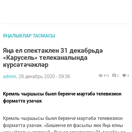
ЯҢАЛЫКЛАР ТАСМАСЫ
Яңа ел спектаклен 31 декабрьдә
«Карусель» телеканалында
күрсәтәчәкләр
admin,
28 декабрь 2020 - 09:36
514
0
0
Кремль чыршысы быел беренче мәртәбә телевизион
форматта узачак
Кремль чыршысы быел беренче мәртәбә телевизион
форматта узачак. «Бишенче ел фасылы яки Яңа елны