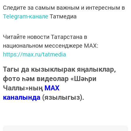
Следите за самым важным и интересным в
Telegram-канале
Татмедиа
Читайте новости Татарстана в
национальном мессенджере MАХ:
https://max.ru/tatmedia
Тагы да кызыклырак яңалыклар,
фото һәм видеолар «Шәһри
Чаллы»ның
MAX
каналында
(язылыгыз).