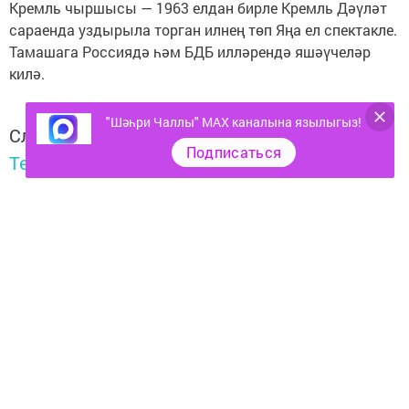
Кремль чыршысы — 1963 елдан бирле Кремль Дәүләт
сараенда уздырыла торган илнең төп Яңа ел спектакле.
Тамашага Россиядә һәм БДБ илләрендә яшәүчеләр
килә.
"Шәһри Чаллы" MAX каналына язылыгыз!
Следите за самым важным и интересным в
Подписаться
Telegram-канале
Татмедиа
Читайте новости Татарстана в
национальном мессенджере MАХ:
https://max.ru/tatmedia
Тагы да кызыклырак яңалыклар,
фото һәм видеолар «Шәһри
Чаллы»ның
MAX