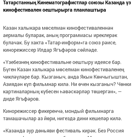
Татарстанның Кинематографистлар союзы Казанда үз
кинофестивален оештырырга планлаштыра
Казан халыкара мөселман кинофестиваленнән
аермалы буларак, аның программасы иреклерәк
булачак. Бу хакта «Татар-информ»га союз рәисе,
кинорежиссер Илдар Ягъфәров сөйләде.
«Үзебезнең кинофестивальне оештыру идеясе бар.
Бүген Казан халыкара мөселман кинофестиваленең
чикләүләре бар. Кызганыч, анда Якын Көнчыгыштан,
Азиядән күп фильмнар килә. Ни өчен кызганыч? Чөнки
картиналарның күбесен һәвәскәрләр төшергән», —
диде Ягъфәров.
Кинорежиссер фикеренчә, мондый фильмнарга
тамашачылар аз йөри, нигездә дини кешеләр килә.
«Казанда зур дөньяви фестиваль кирәк. Без Россия