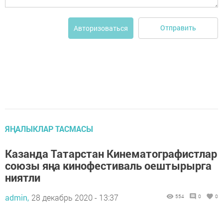
Отправить
Авторизоваться
ЯҢАЛЫКЛАР ТАСМАСЫ
Казанда Татарстан Кинематографистлар
союзы яңа кинофестиваль оештырырга
ниятли
admin,
28 декабрь 2020 - 13:37
554
0
0