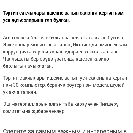
Тәртип сакчылары ишекне ватып салонга кергән һәм
уен җиһазларына тап булган.
Агентлыкка билгеле булганча, кичә Татарстан буенча
Эчке эшләр министрлыгының Икътисади иминлек һәм
коррупциягә каршы көрәш идарәсе хезмәткәрләре
Чаллыдагы бер сәүдә үзәгендә яшерен казино
барлыгын ачыклаган.
Тәртип сакчылары ишекне ватып уен салонына кергән
һәм 30 компьютер, берничә роутер һәм модем, шулай
ук акча тапкан.
Эш материалларын алган таба карау өчен Тикшерү
комитетына җибәрәчәкләр.
Следите за самым важным и интересным в