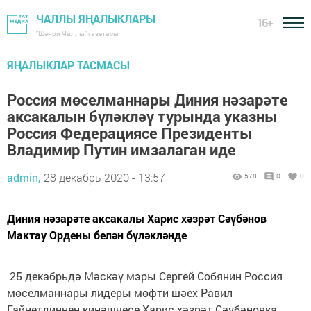
ЧАЛЛЫ ЯҢАЛЫКЛАРЫ
16+
"Шәһри Чаллы" газетасы
ЯҢАЛЫКЛАР ТАСМАСЫ
Россия мөселманнары Диния нәзарәте
аксакалын бүләкләү турында указны
Россия Федерациясе Президенты
Владимир Путин имзалаган иде
admin,
28 декабрь 2020 - 13:57
578
0
0
Диния нәзарәте аксакалы Харис хәзрәт Сәүбәнов
Мактау Ордены белән бүләкләнде
25 декабрьдә Мәскәү мэры Сергей Собянин Россия
мөселманнары лидеры мөфти шәех Равил
Гайнетдиннең киңәшчесе Харис хәзрәт Сәүбәновка