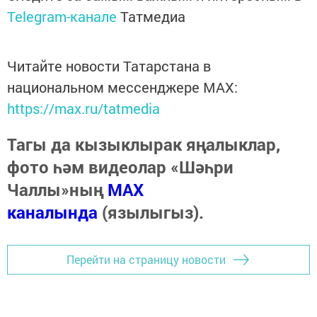
Telegram-канале
Татмедиа
Читайте новости Татарстана в
национальном мессенджере MАХ:
https://max.ru/tatmedia
Тагы да кызыклырак яңалыклар,
фото һәм видеолар «Шәһри
Чаллы»ның
MAX
каналында
(язылыгыз).
Перейти на страницу новости