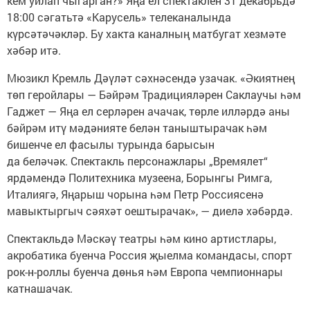
кем уйлап чыгарган?» Яңа ел спектаклен 31 декабрьдә
18:00 сәгатьтә «Карусель» телеканалында
күрсәтәчәкләр. Бу хакта каналның матбугат хезмәте
хәбәр итә.
Мюзикл Кремль Дәүләт сәхнәсендә узачак. «Әкиятнең
төп геройлары — Бәйрәм Традицияләрен Саклаучы һәм
Гаджет — Яңа ел серләрен ачачак, төрле илләрдә аны
бәйрәм итү мәдәнияте белән таныштырачак һәм
бишенче ел фасылы турында барысын
да беләчәк. Спектакль персонажлары „Времялет“
ярдәмендә Политехника музеена, Борынгы Римга,
Италиягә, Яңарыш чорына һәм Петр Россиясенә
мавыктыргыч сәяхәт оештырачак», — диелә хәбәрдә.
Спектакльдә Мәскәү театры һәм кино артистлары,
акробатика буенча Россия җыелма командасы, спорт
рок-н-роллы буенча дөнья һәм Европа чемпионнары
катнашачак.