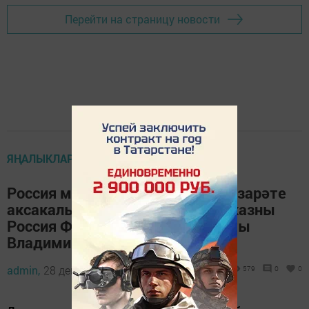
Перейти на страницу новости
ЯҢАЛЫКЛАР ТАСМАСЫ
Россия мөселманнары Диния нәзарәте
аксакалын бүләкләү турында указны
Россия Федерациясе Президенты
Владимир Путин имзалаган иде
admin,
28 декабрь 2020 - 13:57
579
0
0