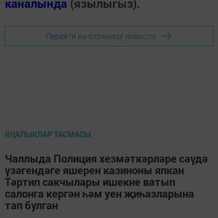
каналында
(язылыгыз).
Перейти на страницу новости
ЯҢАЛЫКЛАР ТАСМАСЫ
Чаллыда Полиция хезмәткәрләре сәүдә
үзәгендәге яшерен казиноны япкан
Тәртип сакчылары ишекне ватып
салонга кергән һәм уен җиһазларына
тап булган