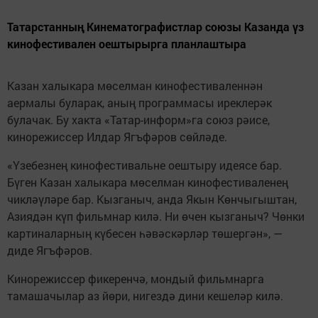
Татарстанның Кинематографистлар союзы Казанда үз
кинофестивален оештырырга планлаштыра
Казан халыкара мөселман кинофестиваленнән
аермалы буларак, аның программасы иреклерәк
булачак. Бу хакта «Татар-информ»га союз рәисе,
кинорежиссер Илдар Ягъфәров сөйләде.
«Үзебезнең кинофестивальне оештыру идеясе бар.
Бүген Казан халыкара мөселман кинофестиваленең
чикләүләре бар. Кызганыч, анда Якын Көнчыгыштан,
Азиядән күп фильмнар килә. Ни өчен кызганыч? Чөнки
картиналарның күбесен һәвәскәрләр төшергән», —
диде Ягъфәров.
Кинорежиссер фикеренчә, мондый фильмнарга
тамашачылар аз йөри, нигездә дини кешеләр килә.