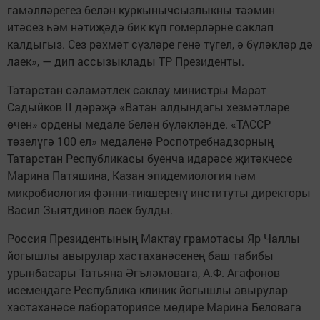
гамәлләрегез белән куркынычсызлыкны тәэмин
итәсез һәм нәтиҗәдә бик күп гомерләрне саклап
калдыгыз. Сез рәхмәт сүзләре генә түгел, ә бүләкләр дә
лаек», — дип ассызыклады ТР Президенты.
Татарстан сәламәтлек саклау министры Марат
Садыйков II дәрәҗә «Ватан алдындагы хезмәтләре
өчен» ордены медале белән бүләкләнде. «ТАССР
төзелүгә 100 ел» медаленә Роспотребнадзорның
Татарстан Республикасы буенча идарәсе җитәкчесе
Марина Патяшина, Казан эпидемиология һәм
микробиология фәнни-тикшеренү институты директоры
Васил Зыятдинов лаек булды.
Россия Президентының Мактау грамотасы Яр Чаллы
йогышлы авырулар хастаханәсенең баш табибы
урынбасары Татьяна Әгъләмовага, А.Ф. Агафонов
исемендәге Республика клиник йогышлы авырулар
хастаханәсе лабораториясе мөдире Марина Беловага