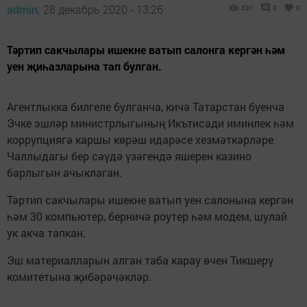
admin,
28 декабрь 2020 - 13:26
531
0
0
Тәртип сакчылары ишекне ватып салонга кергән һәм
уен җиһазларына тап булган.
Агентлыкка билгеле булганча, кичә Татарстан буенча
Эчке эшләр министрлыгының Икътисади иминлек һәм
коррупциягә каршы көрәш идарәсе хезмәткәрләре
Чаллыдагы бер сәүдә үзәгендә яшерен казино
барлыгын ачыклаган.
Тәртип сакчылары ишекне ватып уен салонына кергән
һәм 30 компьютер, берничә роутер һәм модем, шулай
ук акча тапкан.
Эш материалларын алган таба карау өчен Тикшерү
комитетына җибәрәчәкләр.