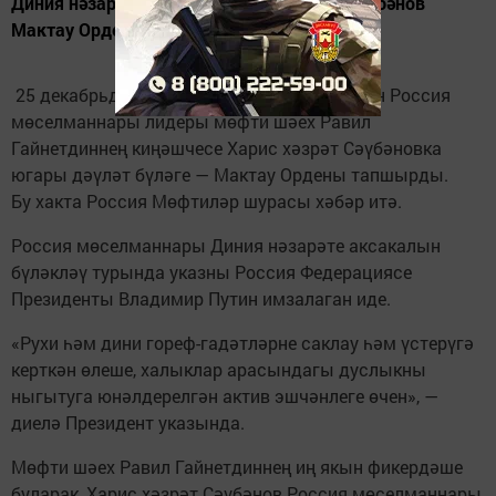
Диния нәзарәте аксакалы Харис хәзрәт Сәүбәнов
Мактау Ордены белән бүләкләнде
25 декабрьдә Мәскәү мэры Сергей Собянин Россия
мөселманнары лидеры мөфти шәех Равил
Гайнетдиннең киңәшчесе Харис хәзрәт Сәүбәновка
югары дәүләт бүләге — Мактау Ордены тапшырды.
Бу хакта Россия Мөфтиләр шурасы хәбәр итә.
Россия мөселманнары Диния нәзарәте аксакалын
бүләкләү турында указны Россия Федерациясе
Президенты Владимир Путин имзалаган иде.
«Рухи һәм дини гореф-гадәтләрне саклау һәм үстерүгә
керткән өлеше, халыклар арасындагы дуслыкны
ныгытуга юнәлдерелгән актив эшчәнлеге өчен», —
диелә Президент указында.
Мөфти шәех Равил Гайнетдиннең иң якын фикердәше
буларак, Харис хәзрәт Сәүбәнов Россия мөселманнары