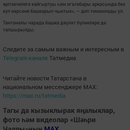
җитәкчелеге кайгыртуы һәм игътибары аркасында без
күп нәрсәне башкарып чыктык», — дип тәмамлады ул.
Тантаналы чарада башка дәүләт бүләкләре дә
тапшырылды.
Следите за самым важным и интересным в
Telegram-канале
Татмедиа
Читайте новости Татарстана в
национальном мессенджере MАХ:
https://max.ru/tatmedia
Тагы да кызыклырак яңалыклар,
фото һәм видеолар «Шәһри
Чаллы»ның
MAX