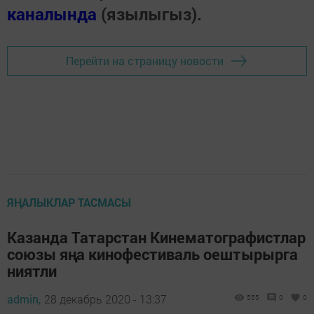
каналында
(язылыгыз).
Перейти на страницу новости
ЯҢАЛЫКЛАР ТАСМАСЫ
Казанда Татарстан Кинематографистлар
союзы яңа кинофестиваль оештырырга
ниятли
admin,
28 декабрь 2020 - 13:37
555
0
0