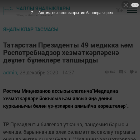
ЧАЛЛЫ ЯҢАЛЫКЛАРЫ
16+
6
Автоматическое закрытие баннера через
"Шәһри Чаллы" газетасы
ЯҢАЛЫКЛАР ТАСМАСЫ
Татарстан Президенты 49 медикка һәм
Роспотребнадзор хезмәткәрләренә
дәүләт бүләкләре тапшырды
admin,
28 декабрь 2020 - 14:37
547
0
0
Рөстәм Миңнеханов ассызыклаганча"Медицина
хезмәткәрләре йокысыз һәм ялсыз яңа дөнья
куркынычы белән үз-үзләрен аямыйча көрәштеләр".
ТР Президенты билгеләп үткәнчә, пандемия барысы
өчен дә, барыннан да элек сәламәтлек саклау тармагы
өчен дә җитди сынау булды. "Медицина хезмәткәрләре