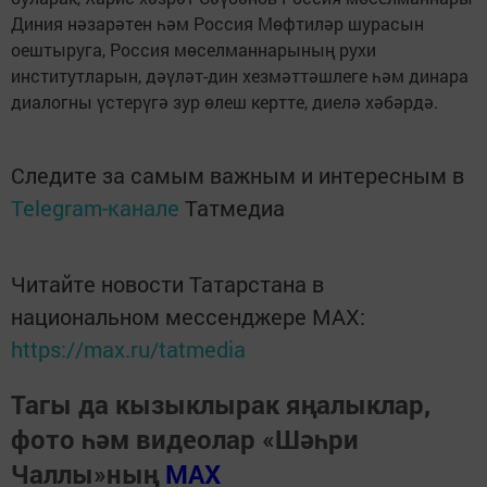
Диния нәзарәтен һәм Россия Мөфтиләр шурасын
оештыруга, Россия мөселманнарының рухи
институтларын, дәүләт-дин хезмәттәшлеге һәм динара
диалогны үстерүгә зур өлеш кертте, диелә хәбәрдә.
Следите за самым важным и интересным в
Telegram-канале
Татмедиа
Читайте новости Татарстана в
национальном мессенджере MАХ:
https://max.ru/tatmedia
Тагы да кызыклырак яңалыклар,
фото һәм видеолар «Шәһри
Чаллы»ның
MAX