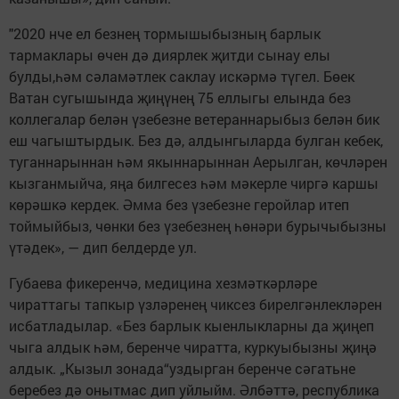
"2020 нче ел безнең тормышыбызның барлык
тармаклары өчен дә диярлек җитди сынау елы
булды,һәм сәламәтлек саклау искәрмә түгел. Бөек
Ватан сугышында җиңүнең 75 еллыгы елында без
коллегалар белән үзебезне ветераннарыбыз белән бик
еш чагыштырдык. Без дә, алдынгыларда булган кебек,
туганнарыннан һәм якыннарыннан Аерылган, көчләрен
кызганмыйча, яңа билгесез һәм мәкерле чиргә каршы
көрәшкә кердек. Әмма без үзебезне геройлар итеп
тоймыйбыз, чөнки без үзебезнең һөнәри бурычыбызны
үтәдек», — дип белдерде ул.
Губаева фикеренчә, медицина хезмәткәрләре
чираттагы тапкыр үзләренең чиксез бирелгәнлекләрен
исбатладылар. «Без барлык кыенлыкларны да җиңеп
чыга алдык һәм, беренче чиратта, куркуыбызны җиңә
алдык. „Кызыл зонада“уздырган беренче сәгатьне
беребез дә онытмас дип уйлыйм. Әлбәттә, республика