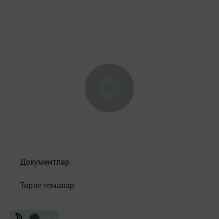
Документлар
Төрле темалар