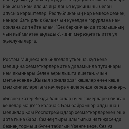
йокысыз һәм ялсыз яңа дөнья куркынычы белән
аяусыз көрәштеләр. Республиканың һәр кешесе сезнең
һөнәри батырлык белән чын күңелдән горурлана һәм
соклана дип әйтә алам. "Без беркайчан да тормышның
чын кыйммәтен аңладык", - дип мөрәҗәгать итте ул
җыелучыларга.
Рөстәм Миңнеханов билгеләп үткәнчә, күп кенә
медицина хезмәткәрләре атна дәвамында туганнары
һәм якыннары белән аерылышта яшәгән, «чын
мәгънәсендә „Кызыл зоналарда“ кешеләр өчен кеше
мөмкинлекләре һәм көчләре чикләрендә көрәшкәннәр».
«Безнең хәтеребездә башкалар өчен гомерләрен биргән
кешеләр мәңгегә калачак. Һәм бәйрәмнәр алдыннан
медиклар һәм Роспотребнадзор хезмәткәрләренең эше
арта гына бара. Сезнең тырышлыгыгыз нәтиҗәсендә
безнең тормыш бүген табигый Үзәнгә керә. Сез үз