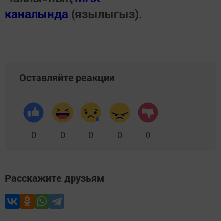
каналында
(язылыгыз).
Оставляйте реакции
0
0
0
0
0
Расскажите друзьям