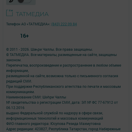
Телефон АО «ТАТМЕДИА»:
(843) 222 09 84
16+
© 2011 - 2026. Шәһри Чаллы. Все права защищены.
© ТАТМЕДИА. Все материалы, размещенные на сайте, защищены
законом.
Перепечатка, воспроизведение и распространение в любом объеме
информации,
размещенной на сайте, возможна только с письменного согласия
редакций СМИ.
При поддержке Республиканского агентства по печати и массовым
коммуникациям.
Наименование СМИ: Шəhри Чаллы
№ свидетельства о регистрации СМИ, дата: ЭЛ № ФС 77-67912 от
06.12.2016
выдано Федеральной службой по надзору в сфере связи,
информационных технологий и массовых коммуникаций
ФИО главного редактора: Юсупова Резида Махмутовна
Адрес редакции: 423827, Республика Татарстан, город Набережные