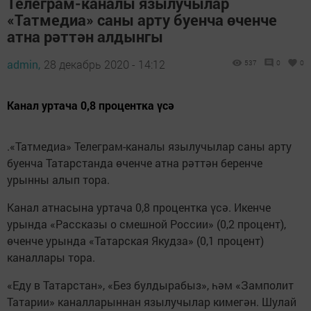
Телеграм-каналы язылучылар
«Татмедиа» саны арту буенча өченче
атна рәттән алдынгы
admin,
28 декабрь 2020 - 14:12
537
0
0
Канал уртача 0,8 процентка үсә
.«Татмедиа» Телеграм-каналы язылучылар саны арту
буенча Татарстанда өченче атна рәттән беренче
урынны алып тора.
Канал атнасына уртача 0,8 процентка үсә. Икенче
урында «Рассказы о смешной России» (0,2 процент),
өченче урында «Татарская Якудза» (0,1 процент)
каналлары тора.
«Еду в Татарстан», «Без булдырабыз», һәм «Замполит
Татарии» каналларыннан язылучылар кимегән. Шулай