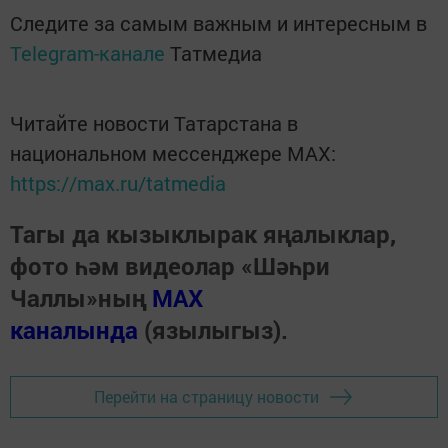
Следите за самым важным и интересным в
Telegram-канале
Татмедиа
Читайте новости Татарстана в
национальном мессенджере MАХ:
https://max.ru/tatmedia
Тагы да кызыклырак яңалыклар,
фото һәм видеолар «Шәһри
Чаллы»ның
MAX
каналында
(язылыгыз).
Перейти на страницу новости