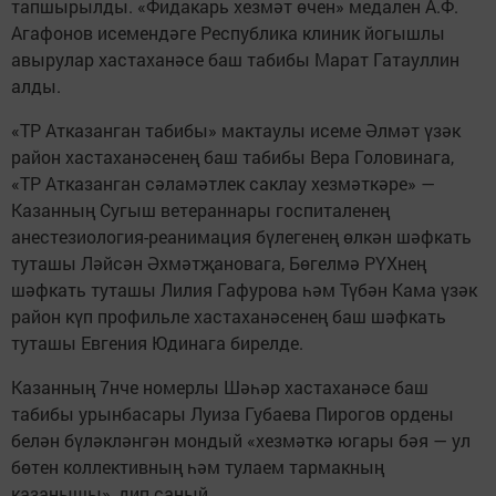
тапшырылды. «Фидакарь хезмәт өчен» медален А.Ф.
Агафонов исемендәге Республика клиник йогышлы
авырулар хастаханәсе баш табибы Марат Гатауллин
алды.
«ТР Атказанган табибы» мактаулы исеме Әлмәт үзәк
район хастаханәсенең баш табибы Вера Головинага,
«ТР Атказанган сәламәтлек саклау хезмәткәре» —
Казанның Сугыш ветераннары госпиталенең
анестезиология-реанимация бүлегенең өлкән шәфкать
туташы Ләйсән Әхмәтҗановага, Бөгелмә РҮХнең
шәфкать туташы Лилия Гафурова һәм Түбән Кама үзәк
район күп профильле хастаханәсенең баш шәфкать
туташы Евгения Юдинага бирелде.
Казанның 7нче номерлы Шәһәр хастаханәсе баш
табибы урынбасары Луиза Губаева Пирогов ордены
белән бүләкләнгән мондый «хезмәткә югары бәя — ул
бөтен коллективның һәм тулаем тармакның
казанышы», дип саный.