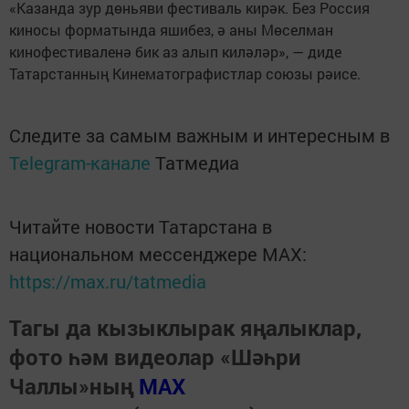
«Казанда зур дөньяви фестиваль кирәк. Без Россия
киносы форматында яшибез, ә аны Мөселман
кинофестиваленә бик аз алып киләләр», — диде
Татарстанның Кинематографистлар союзы рәисе.
Следите за самым важным и интересным в
Telegram-канале
Татмедиа
Читайте новости Татарстана в
национальном мессенджере MАХ:
https://max.ru/tatmedia
Тагы да кызыклырак яңалыклар,
фото һәм видеолар «Шәһри
Чаллы»ның
MAX