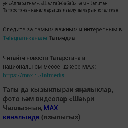
ук «Аппаратная», «Шалтай-бабай» һәм «Капитан
Татарстана» каналлары да язылучыларын югалткан.
Следите за самым важным и интересным в
Telegram-канале
Татмедиа
Читайте новости Татарстана в
национальном мессенджере MАХ:
https://max.ru/tatmedia
Тагы да кызыклырак яңалыклар,
фото һәм видеолар «Шәһри
Чаллы»ның
MAX
каналында
(язылыгыз).