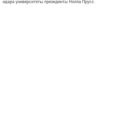
идарә университеты президенты Нэлла Прусс.
http://vatantat.ru/
Следите за самым важным и интересным в
Telegram-канале
Татмедиа
Читайте новости Татарстана в
национальном мессенджере MАХ:
https://max.ru/tatmedia
Тагы да кызыклырак яңалыклар,
фото һәм видеолар «Шәһри
Чаллы»ның
MAX
каналында
(язылыгыз).