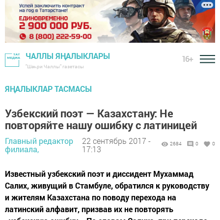
ЧАЛЛЫ ЯҢАЛЫКЛАРЫ
16+
"Шәһри Чаллы" газетасы
ЯҢАЛЫКЛАР ТАСМАСЫ
Узбекский поэт — Казахстану: Не
повторяйте нашу ошибку с латиницей
Главный редактор
22 сентябрь 2017 -
2684
0
0
филиала,
17:13
Известный узбекский поэт и диссидент Мухаммад
Салих, живущий в Стамбуле, обратился к руководству
и жителям Казахстана по поводу перехода на
латинский алфавит, призвав их не повторять