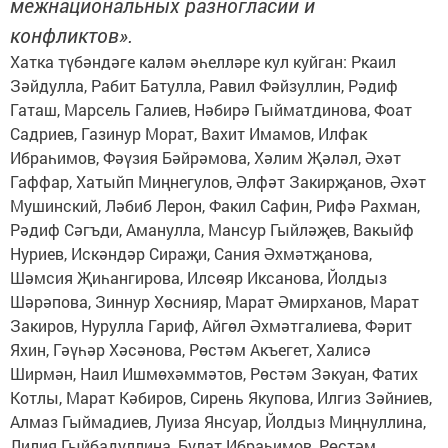
межнациональных разногласий и
конфликтов».
Хатка түбәндәге каләм әһелләре кул куйган: Ркаил
Зәйдулла, Рабит Батулла, Равил Фәйзуллин, Рәдиф
Гаташ, Марсель Галиев, Нәбирә Гыйматдинова, Фоат
Садриев, Газинур Морат, Вахит Имамов, Илфак
Ибраһимов, Фәүзия Бәйрәмова, Хәлим Җәләл, Әхәт
Гаффар, Хатыйп Миңнегулов, Әлфәт Закирҗанов, Әхәт
Мушинский, Ләбиб Лерон, Факил Сафин, Рифә Рахман,
Рәдиф Сәгъди, Аманулла, Мансур Гыйләҗев, Вакыйф
Нуриев, Искәндәр Сираҗи, Сания Әхмәтҗанова,
Шәмсия Җиһангирова, Илсөяр Иксанова, Йолдыз
Шәрәпова, Зиннур Хөснияр, Марат Әмирханов, Марат
Закиров, Нурулла Гариф, Айгөл Әхмәтгалиева, Фәрит
Яхин, Гәүһәр Хәсәнова, Рөстәм Акъегет, Халисә
Ширмән, Наил Ишмөхәммәтов, Рөстәм Зәкуан, Фатих
Котлы, Марат Кәбиров, Сирень Якупова, Илгиз Зәйниев,
Алмаз Гыймадиев, Луиза Янсуар, Йолдыз Миңнуллина,
Лилия Гыйбадуллина, Булат Ибраһимов, Рөстәм