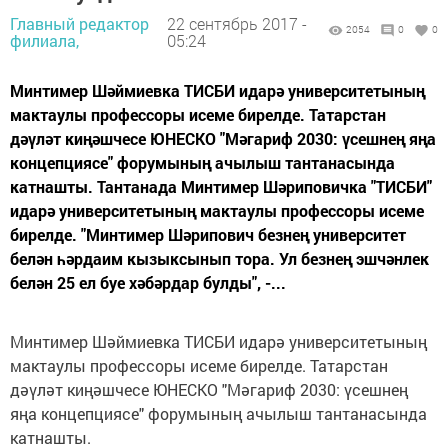
Главный редактор
22 сентябрь 2017 -
2054
0
0
филиала,
05:24
Минтимер Шәймиевка ТИСБИ идарә университетының
мактаулы профессоры исеме бирелде. Татарстан
дәүләт киңәшчесе ЮНЕСКО "Мәгариф 2030: үсешнең яңа
концепциясе" форумының ачылыш тантанасында
катнашты. Тантанада Минтимер Шәриповичка "ТИСБИ"
идарә университетының мактаулы профессоры исеме
бирелде. "Минтимер Шәрипович безнең университет
белән һәрдаим кызыксынып тора. Ул безнең эшчәнлек
белән 25 ел буе хәбәрдар булды", -...
Минтимер Шәймиевка ТИСБИ идарә университетының
мактаулы профессоры исеме бирелде. Татарстан
дәүләт киңәшчесе ЮНЕСКО "Мәгариф 2030: үсешнең
яңа концепциясе" форумының ачылыш тантанасында
катнашты.