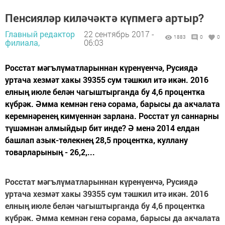
Пенсияләр киләчәктә күпмегә артыр?
Главный редактор
22 сентябрь 2017 -
1883
0
0
филиала,
06:03
Росстат мәгълүматларыннан күренүенчә, Русиядә
уртача хезмәт хакы 39355 сум тәшкил итә икән. 2016
елның июле белән чагыштырганда бу 4,6 процентка
күбрәк. Әмма кемнән генә сорама, барысы да акчалата
керемнәренең кимүеннән зарлана. Росстат ул саннарны
түшәмнән алмыйдыр бит инде? Ә менә 2014 елдан
башлап азык-төлекнең 28,5 процентка, куллану
товарларының - 26,2,...
Росстат мәгълүматларыннан күренүенчә, Русиядә
уртача хезмәт хакы 39355 сум тәшкил итә икән. 2016
елның июле белән чагыштырганда бу 4,6 процентка
күбрәк. Әмма кемнән генә сорама, барысы да акчалата