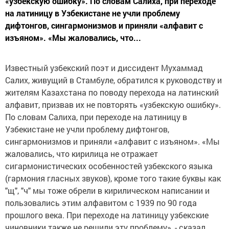
«узбекскую ошибку». По словам Салиха, при переходе
на латиницу в Узбекистане не учли проблему
дифтонгов, сингармонизмов и приняли «алфавит с
изъяном». «Мы жаловались, что...
Известный узбекский поэт и диссидент Мухаммад
Салих, живущий в Стамбуле, обратился к руководству и
жителям Казахстана по поводу перехода на латинский
алфавит, призвав их не повторять «узбекскую ошибку».
По словам Салиха, при переходе на латиницу в
Узбекистане не учли проблему дифтонгов,
сингармонизмов и приняли «алфавит с изъяном». «Мы
жаловались, что кирилица не отражает
сигармонистических особенностей узбекского языка
(гармония гласных звуков), кроме того такие буквы как
"щ", "ч" мы тоже обрели в кирилическом написании и
пользовались этим алфавитом с 1939 по 90 года
прошлого века. При переходе на латиницу узбекские
чиновники также не решили эту проблему», - сказал