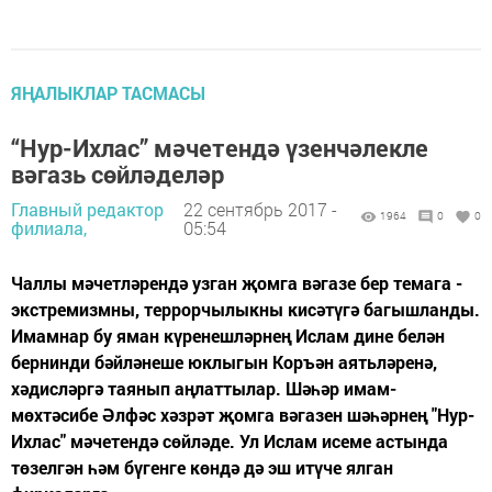
ЯҢАЛЫКЛАР ТАСМАСЫ
“Нур-Ихлас” мәчетендә үзенчәлекле
вәгазь сөйләделәр
Главный редактор
22 сентябрь 2017 -
1964
0
0
филиала,
05:54
Чаллы мәчетләрендә узган җомга вәгазе бер темага -
экстремизмны, террорчылыкны кисәтүгә багышланды.
Имамнар бу яман күренешләрнең Ислам дине белән
бернинди бәйләнеше юклыгын Коръән аятьләренә,
хәдисләргә таянып аңлаттылар. Шәһәр имам-
мөхтәсибе Әлфәс хәзрәт җомга вәгазен шәһәрнең "Нур-
Ихлас" мәчетендә сөйләде. Ул Ислам исеме астында
төзелгән һәм бүгенге көндә дә эш итүче ялган