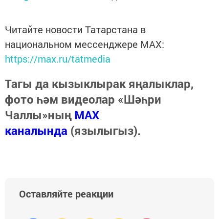
Читайте новости Татарстана в
национальном мессенджере MАХ:
https://max.ru/tatmedia
Тагы да кызыклырак яңалыклар,
фото һәм видеолар «Шәһри
Чаллы»ның
MAX
каналында
(язылыгыз).
Оставляйте реакции