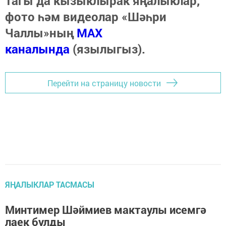
Тагы да кызыклырак яңалыклар,
фото һәм видеолар «Шәһри
Чаллы»ның
MAX
каналында
(язылыгыз).
Перейти на страницу новости
ЯҢАЛЫКЛАР ТАСМАСЫ
Минтимер Шәймиев мактаулы исемгә
лаек булды