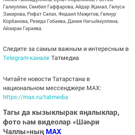
Галиуллин, Сөмбел Гаффарова, Айдар Җамал, Гөлүсә
Закирова, Рифат Сәлах, Фидаил Мәҗитов, Гөлнур
Корбанова, Резедә Гобәева, Дания Нәгыймуллина,
Айзирәк Гәрәева.
Следите за самым важным и интересным в
Telegram-канале
Татмедиа
Читайте новости Татарстана в
национальном мессенджере MАХ:
https://max.ru/tatmedia
Тагы да кызыклырак яңалыклар,
фото һәм видеолар «Шәһри
Чаллы»ның
MAX