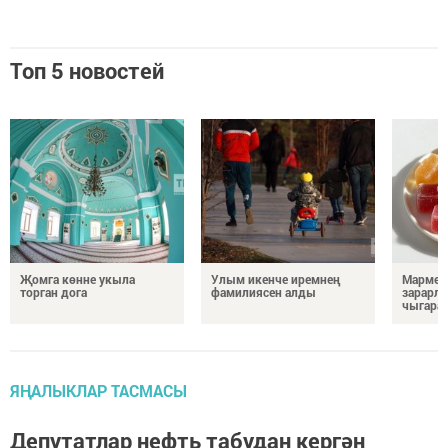
Топ 5 новостей
Җомга көнне укыла
Улым икенче иремнең
Мармел
торган дога
фамилиясен алды
зарарл
чыгара
ЯҢАЛЫКЛАР ТАСМАСЫ
Депутатлар нефть табудан кергән