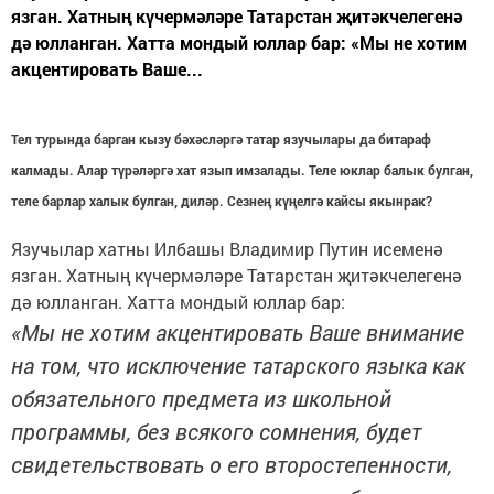
язган. Хатның күчермәләре Татарстан җитәкчелегенә
дә юлланган. Хатта мондый юллар бар: «Мы не хотим
акцентировать Ваше...
Тел турында барган кызу бәхәсләргә татар язучылары да битараф
калмады. Алар түрәләргә хат язып имзалады. Теле юклар балык булган,
теле барлар халык булган, диләр. Сезнең күңелгә кайсы якынрак?
Язучылар хатны Илбашы Владимир Путин исеменә
язган. Хатның күчермәләре Татарстан җитәкчелегенә
дә юлланган. Хатта мондый юллар бар:
«Мы не хотим акцентировать Ваше внимание
на том, что исключение татарского языка как
обязательного предмета из школьной
программы, без всякого сомнения, будет
свидетельствовать о его второстепенности,