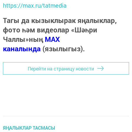
https://max.ru/tatmedia
Тагы да кызыклырак яңалыклар,
фото һәм видеолар «Шәһри
Чаллы»ның
MAX
каналында
(язылыгыз).
Перейти на страницу новости
ЯҢАЛЫКЛАР ТАСМАСЫ