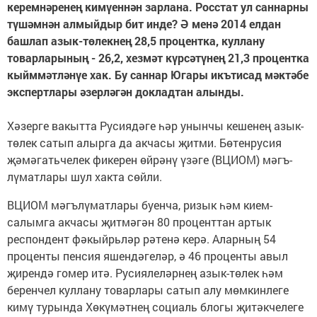
керемнәренең кимүеннән зарлана. Росстат ул саннарны
түшәмнән алмыйдыр бит инде? Ә менә 2014 елдан
башлап азык-төлекнең 28,5 процентка, куллану
товарларының - 26,2, хезмәт күрсәтүнең 21,3 процентка
кыйммәтләнүе хак. Бу саннар Югары икътисад мәктәбе
экспертлары әзерләгән докладтан алынды.
Хәзерге вакытта Русия­дәге һәр унынчы кешенең азык-
төлек сатып алырга да акчасы җитми. Бөтен­ру­сия
җәмәгатьчелек фикерен өйрәнү үзәге (ВЦИОМ) мәгъ­
лүмат­лары шул хакта сөйли.
ВЦИОМ мәгълүматлары буенча, ризык һәм кием-
салымга акчасы җитмәгән 80 проценттан артык
респондент фәкыйрьләр рәтенә керә. Аларның 54
проценты пенсия яшендәгеләр, ә 46 проценты авыл
җирендә гомер итә. Русиялеләрнең азык-төлек һәм
беренчел куллану товарлары сатып алу мөмкинлеге
кимү турында Хөкүмәтнең социаль блогы җитәкчелеге