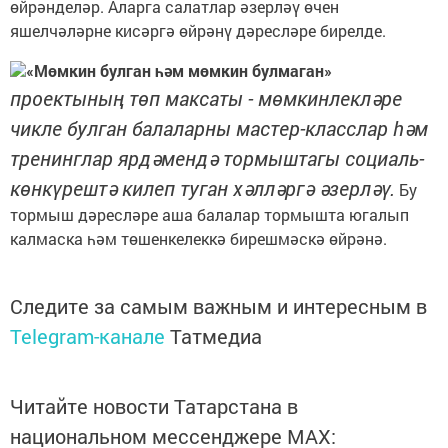
өйрәнделәр. Аларга салатлар әзерләү өчен
яшелчәләрне кисәргә өйрәнү дәресләре бирелде.
«Мөмкин булган һәм мөмкин булмаган»
проектының төп максаты - мөмкинлекләре
чикле булган балаларны мастер-класслар һәм
тренинглар ярдәмендә тормыштагы социаль-
көнкүрештә килеп туган хәлләргә әзерләү.
Бу
тормыш дәресләре аша балалар тормышта югалып
калмаска һәм төшенкелеккә бирешмәскә өйрәнә.
Следите за самым важным и интересным в
Telegram-канале
Татмедиа
Читайте новости Татарстана в
национальном мессенджере MАХ: