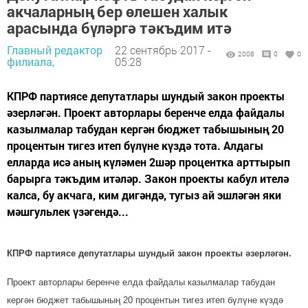
акчаларның бер өлешен халык
арасында бүләргә тәкъдим итә
Главный редактор
22 сентябрь 2017 -
2008
0
0
филиала,
05:28
КПРФ партиясе депутатлары шундый закон проекты
әзерләгән. Проект авторлары беренче елда файдалы
казылмалар табудан кергән бюджет табышының 20
процентын тигез итеп бүлүне күздә тота. Алдагы
елларда исә аның күләмен 2шәр процентка арттырып
барырга тәкъдим итәләр. Закон проекты кабул ителә
калса, бу акчага, ким дигәндә, тугыз ай эшләгән яки
мәшгульлек үзәгендә...
КПРФ партиясе депутатлары шундый закон проекты әзерләгән.
Проект авторлары беренче елда файдалы казылмалар табудан
кергән бюджет табышының 20 процентын тигез итеп бүлүне күздә