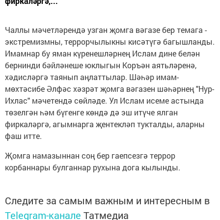
фиркаләргә,...
Чаллы мәчетләрендә узган җомга вәгазе бер темага -
экстремизмны, террорчылыкны кисәтүгә багышланды.
Имамнар бу яман күренешләрнең Ислам дине белән
бернинди бәйләнеше юклыгын Коръән аятьләренә,
хәдисләргә таянып аңлаттылар. Шәһәр имам-
мөхтәсибе Әлфәс хәзрәт җомга вәгазен шәһәрнең "Нур-
Ихлас" мәчетендә сөйләде. Ул Ислам исеме астында
төзелгән һәм бүгенге көндә дә эш итүче ялган
фиркаләргә, агымнарга җентекләп тукталды, аларны
фаш итте.
Җомга намазыннан соң бер гаепсезгә террор
корбаннары булганнар рухына дога кылынды.
Следите за самым важным и интересным в
Telegram-канале
Татмедиа