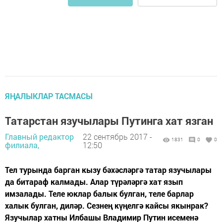
ЯҢАЛЫКЛАР ТАСМАСЫ
Татарстан язучылары Путинга хат язган
Главный редактор
22 сентябрь 2017 -
1831
0
0
филиала,
12:50
Тел турында барган кызу бәхәсләргә татар язучылары
да битараф калмады. Алар түрәләргә хат язып
имзалады. Теле юклар балык булган, теле барлар
халык булган, диләр. Сезнең күңелгә кайсы якынрак?
Язучылар хатны Илбашы Владимир Путин исеменә