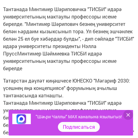
Тантанада Минтимер Шәриповичка "ТИСБИ" идарә
университетының мактаулы профессоры исеме
бирелде. "Минтимер Шәрипович безнең университет
белән һәрдаим кызыксынып тора. Ул безнең эшчәнлек
белән 25 ел буе хәбәрдар булды", - дип сөйләде "ТИСБИ"
идарә университеты президенты Нэлла
ПруссМинтимер Шәймиевка ТИСБИ идарә
университетының мактаулы профессоры исеме
бирелде
Татарстан дәүләт киңәшчесе ЮНЕСКО "Мәгариф 2030:
үсешнең яңа концепциясе" форумының ачылыш
тантанасында катнашты.
Тантанада Минтимер Шәриповичка "ТИСБИ" идарә
университетының мактаулы профессоры исеме
"Шәһри Чаллы" MAX каналына язылыгыз!
бирелде. "Минтимер Шәрипович безнең университет
белән һәрдаим кызыксынып тора. Ул безнең эшчәнлек
Подписаться
белән 25 ел буе хәбәрдар булды", - дип сөйләде "ТИСБИ"