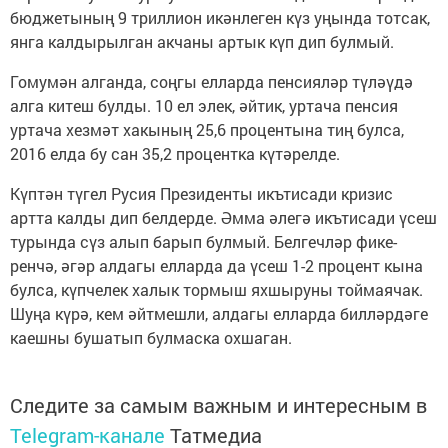
бюджетының 9 триллион икәнлеген күз уңында тотсак,
янга калдырылган акчаны артык күп дип булмый.
Гомумән алганда, соңгы елларда пенсияләр түләүдә
алга китеш булды. 10 ел элек, әйтик, уртача пенсия
уртача хезмәт хакының 25,6 процентына тиң булса,
2016 елда бу сан 35,2 процентка күтәрелде.
Күптән түгел Русия Президенты икътисади кризис
артта калды дип белдерде. Әмма әлегә икътисади үсеш
турында сүз алып барып булмый. Белгечләр фике­
ренчә, әгәр алдагы елларда да үсеш 1-2 процент кына
булса, күпчелек халык тормыш яхшыруны тоймаячак.
Шуңа күрә, кем әйтмешли, алдагы елларда билләрдәге
каешны бушатып булмаска охшаган.
Следите за самым важным и интересным в
Telegram-канале
Татмедиа