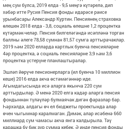
мең сум булса, 2019 елда - 9,5 меңгә күтә­релә, дип
хәбәр итте Русия Пенсия фонды идарәсе рәисе
урынбасары Александр Куртин. Пенсия­нең страховка
өлешен 2018 елда - 3,8, социаль өлеш­не 1,2 процентка
күтәрмәк-челәр. Пенсия билгелә­гәндә исәпләнә торган
баллны әлеге 78,58 сумнан 81,57 сумга арттырачаклар.
2019 һәм 2020 елларда картлык буенча пенсияләрне
4әр процентка, ә социаль пен­сия­­ләрне 3,9 һәм 3,6
процентка үсте­рүне планлаштыралар.
Эшләп йөрүче пенсио­нерлар­га (ил буенча 10 миллион
кеше) 2016 елда акча өстәмәгәннәр иде.
Агымдагысында исә аларга якынча 220 сум
арттырдылар. Ә менә 2020 елга кадәр аларга пенсия
фондыннан түләүләр булмаячак дигән фаразлар бар.
Һәрхәлдә, алдагы өч ел бюджеты проектында алар
өчен чыгымнар каралмаган. Димәк, алар исәбенә 660
миллиард сум чамасы акча янга калдырыла. Тәү
карашка бу бик зур сумма кебек. Ә инде пенсия фонды