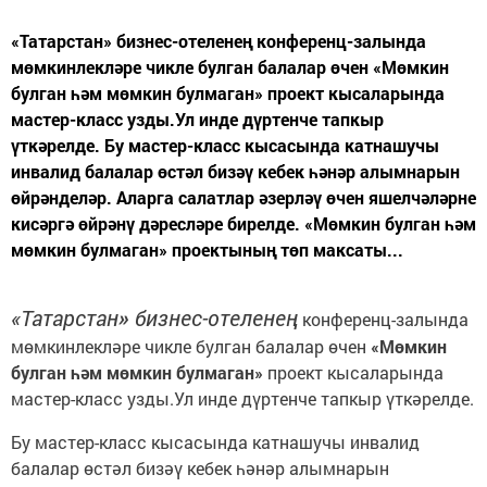
«Татарстан» бизнес-отеленең конференц-залында
мөмкинлекләре чикле булган балалар өчен «Мөмкин
булган һәм мөмкин булмаган» проект кысаларында
мастер-класс узды.Ул инде дүртенче тапкыр
үткәрелде. Бу мастер-класс кысасында катнашучы
инвалид балалар өстәл бизәү кебек һәнәр алымнарын
өйрәнделәр. Аларга салатлар әзерләү өчен яшелчәләрне
кисәргә өйрәнү дәресләре бирелде. «Мөмкин булган һәм
мөмкин булмаган» проектының төп максаты...
«
Татарстан
»
бизнес-отеленең
конференц-залында
мөмкинлекләре чикле булган балалар өчен
«Мөмкин
булган һәм мөмкин булмаган»
проект кысаларында
мастер-класс узды.Ул инде дүртенче тапкыр үткәрелде.
Бу мастер-класс кысасында катнашучы инвалид
балалар өстәл бизәү кебек һәнәр алымнарын