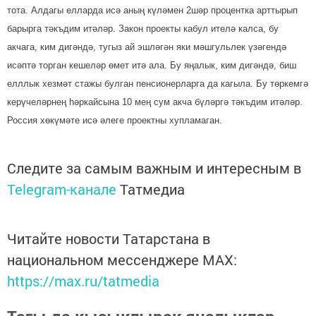
тота. Алдагы елларда исә аның күләмен 2шәр процентка арттырып
барырга тәкъдим итәләр. Закон проекты кабул ителә калса, бу
акчага, ким дигәндә, тугыз ай эшләгән яки мәшгульлек үзәгендә
исәптә торган кешеләр өмет итә ала. Бу яңалык, ким дигәндә, биш
елллык хезмәт стажы булган пенсионерларга да кагыла. Бу төркемгә
керүчеләрнең һәркайсына 10 мең сум акча бүләргә тәкъдим итәләр.
Россия хөкүмәте исә әлеге проектны хупламаган.
Следите за самым важным и интересным в
Telegram-канале
Татмедиа
Читайте новости Татарстана в
национальном мессенджере MАХ:
https://max.ru/tatmedia