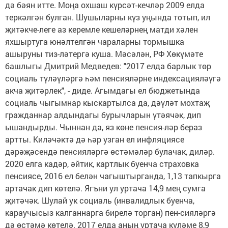
дә бәян итте. Моңа охшаш күр­сәт-кечләр 2009 елда
теркәлгән булган. Шушыларны күз уңында тотып, ил
җитәкче-леге аз керемле кеше­ләрнең матди хәлен
яхшыртуга юнәлтелгән чараларны тормышка
ашыруны тиз-ләтергә куша. Мәсәлән, РФ Хөкүмәте
башлыгы Дмитрий Медведев: "2017 елда барлык төр
социаль түләү­ләргә һәм пенсияләрне индек­сацияләүгә
акча җи­тәр­лек", - диде. Агымдагы ел бюджетында
социаль чыгымнар кыскартылса да, дәүләт мохтаҗ
гражданнар алдындагы бурычларын үтәячәк, дип
ышандырды. Чыннан да, яз көне пенсия-ләр бераз
артты. Киләчәктә дә һәр узган ел инфляциясе
дәрәҗәсендә пенсияләргә өстәмәләр булачак, диләр.
2020 елга кадәр, әйтик, картлык буенча страховка
пенсиясе, 2016 ел белән чагыштырганда, 1,13 тапкырга
артачак дип көтелә. Ягъни ул уртача 14,9 мең сумга
җитәчәк. Шулай ук социаль (инвалидлык буенча,
караучысыз калганнарга бирелә торган) пен-сияләргә
дә өстәмә көтелә. 2017 елда аның уртача күләме 8,9