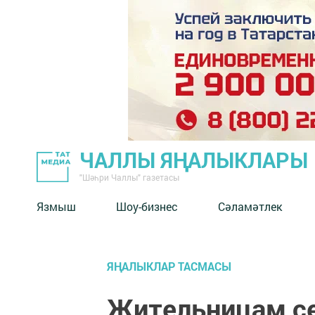
ЧАЛЛЫ ЯҢАЛЫКЛАРЫ
"Шәһри Чаллы" газетасы
Язмыш
Шоу-бизнес
Сәламәтлек
ЯҢАЛЫКЛАР ТАСМАСЫ
Жительницам се