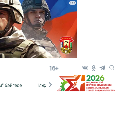
16+
" бәйгесе
Иҗат
Реклама
Онлайн язы