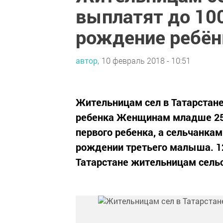
выплатят до 100
рождение ребён
автор,
10 февраль 2018 - 10:51
Жительницам сел в Татарстане
ребенка Женщинам младше 25 
первого ребенка, а сельчанкам
рождении третьего малыша. 12
Татарстане жительницам сельс