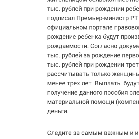
тыс. рублей при рождении реб
подписал Премьер-министр РТ
официальном портале правово
рождение ребенка будут произ
рождаемости. Согласно докум
тыс. рублей за рождение перво
тыс. рублей при рождении тре
рассчитывать только женщины
менее трех лет. Выплаты будут
получение данного пособия сл
материальной помощи (компен
деньги.
Следите за самым важным и 