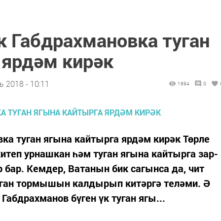
к Габдрахмановка туган
 ярдәм кирәк
 2018 - 10:11
1694
0
ка туган ягына кайтырга ярдәм кирәк Төрле
китеп урнашкан һәм туган ягына кайтырга зар-
 бар. Кемдер, Ватанын бик сагынса да, чит
орган тормышын калдырып китәргә теләми. Ә
абдрахманов бүген үк туган ягы...