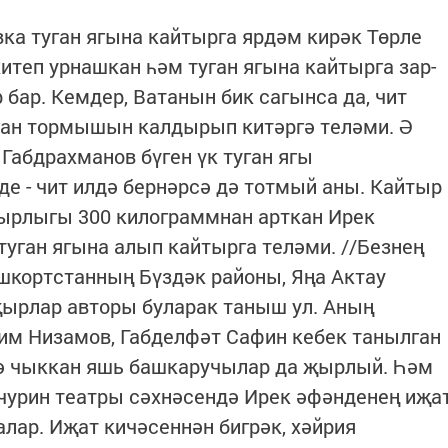
ка туган ягына кайтырга ярдәм кирәк Төрле
итеп урнашкан һәм туган ягына кайтырга зар-
бар. Кемдер, Ватанын бик сагынса да, чит
рган тормышын калдырып китәргә теләми. Ә
Габдрахманов бүген үк туган ягы
де - чит илдә бернәрсә дә тотмый аны. Кайтыр
авырлыгы 300 килограммнан арткан Ирек
туган ягына алып кайтырга теләми. //Безнең
шкортстанның Бүздәк районы, Яңа Актау
җырлар авторы буларак таныш ул. Аның
им Низамов, Габделфәт Сафин кебек танылган
гә чыккан яшь башкаручылар да җырлый. Һәм
чурин театры сәхнәсендә Ирек әфәнденең иҗа
лар. Иҗат кичәсеннән бигрәк, хәйрия