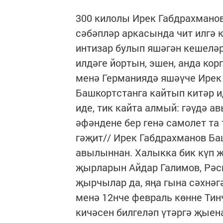
300 килолы Ирек Габдрахманов
сәбәпләр аркасында чит илгә к
интизар булып яшәгән кешеләр 
илдәге йортын, эшен, анда ко
менә Германиядә яшәүче Ирек 
Башкортстанга кайтып китәр и
иде, тик кайта алмый: гәүдә 
әфәндене бер генә самолет та 
гәҗит// Ирек Габдрахманов Ба
авылыннан. Халыкка бик күп 
җырларын Айдар Галимов, Рәс
җырчылар да, яңа гына сәхнә
менә 12нче февраль көнне Тин
кичәсен билгеләп үтәргә җыена