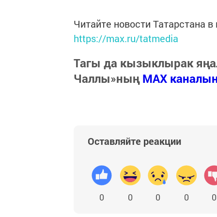
Читайте новости Татарстана 
https://max.ru/tatmedia
Тагы да кызыклырак яңа
Чаллы»ның
MAX каналы
Оставляйте реакции
0
0
0
0
0