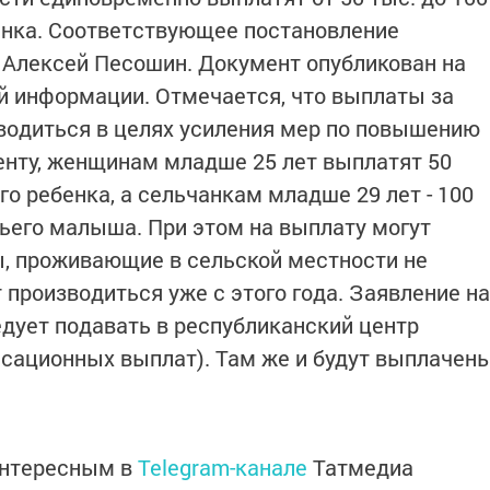
енка. Соответствующее постановление
 Алексей Песошин. Документ опубликован на
й информации. Отмечается, что выплаты за
водиться в целях усиления мер по повышению
енту, женщинам младше 25 лет выплатят 50
го ребенка, а сельчанкам младше 29 лет - 100
тьего малыша. При этом на выплату могут
, проживающие в сельской местности не
 производиться уже с этого года. Заявление на
едует подавать в республиканский центр
сационных выплат). Там же и будут выплачен
интересным в
Telegram-канале
Татмедиа