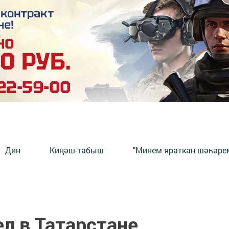
Дин
Киңәш-табыш
"Минем яраткан шәһәрем
л в Татарстане