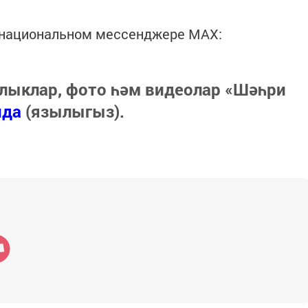
в национальном мессенджере MАХ:
лыклар, фото һәм видеолар «Шәһри
нда
(язылыгыз).