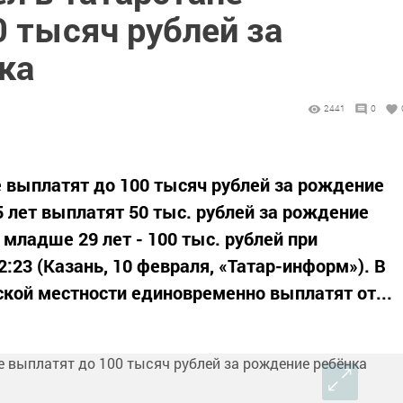
 тысяч рублей за
ка
2441
0
 выплатят до 100 тысяч рублей за рождение
лет выплатят 50 тыс. рублей за рождение
 младше 29 лет - 100 тыс. рублей при
:23 (Казань, 10 февраля, «Татар-информ»). В
кой местности единовременно выплатят от...