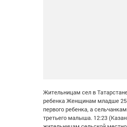
Жительницам сел в Татарстане
ребенка Женщинам младше 25 л
первого ребенка, а сельчанкам
третьего малыша. 12:23 (Казан
жительницам сельской местнос