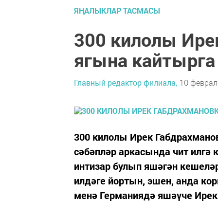
ЯҢАЛЫКЛАР ТАСМАСЫ
300 килолы Ире
ягына кайтырга
Главный редактор филиала,
10 февраль
300 килолы Ирек Габдрахманов
сәбәпләр аркасында чит илгә 
интизар булып яшәгән кешеләр
илдәге йортын, эшен, анда к
менә Германиядә яшәүче Ирек Г