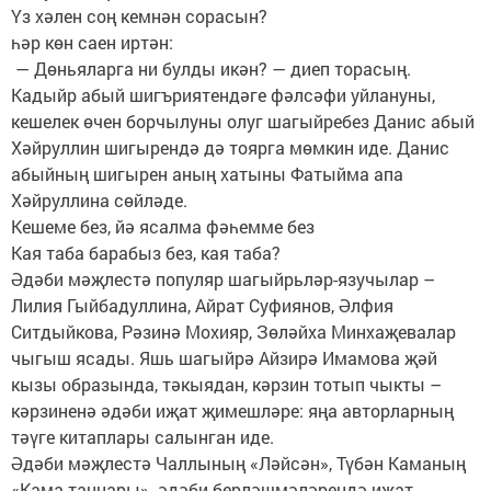
Үз хәлен соң кемнән сорасын?
һәр көн саен иртән:
— Дөньяларга ни булды икән? — диеп торасың.
Кадыйр абый шигъриятендәге фәлсәфи уйлануны,
кешелек өчен борчылуны олуг шагыйребез Данис абый
Хәйруллин шигырендә дә тоярга мөмкин иде. Данис
абыйның шигырен аның хатыны Фатыйма апа
Хәйруллина сөйләде.
Кешеме без, йә ясалма фәһемме без
Кая таба барабыз без, кая таба?
Әдәби мәҗлестә популяр шагыйрьләр-язучылар –
Лилия Гыйбадуллина, Айрат Суфиянов, Әлфия
Ситдыйкова, Рәзинә Мохияр, Зөләйха Минхаҗевалар
чыгыш ясады. Яшь шагыйрә Айзирә Имамова җәй
кызы образында, тәкыядан, кәрзин тотып чыкты –
кәрзиненә әдәби иҗат җимешләре: яңа авторларның
тәүге китаплары салынган иде.
Әдәби мәҗлестә Чаллының «Ләйсән», Түбән Каманың
«Кама таңнары» әдәби берләшмәләрендә иҗат