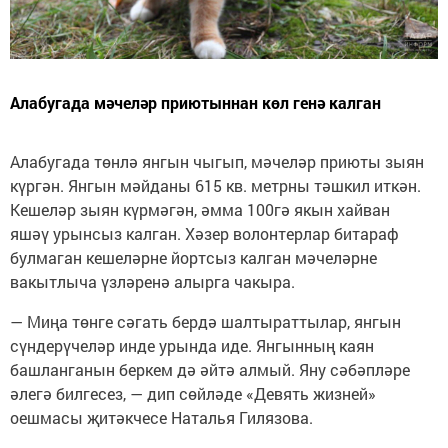
Алабугада мәчеләр приютыннан көл генә калган
Алабугада төнлә янгын чыгып, мәчеләр приюты зыян
күргән. Янгын мәйданы 615 кв. метрны тәшкил иткән.
Кешеләр зыян күрмәгән, әмма 100гә якын хайван
яшәү урынсыз калган. Хәзер волонтерлар битараф
булмаган кешеләрне йортсыз калган мәчеләрне
вакытлыча үзләренә алырга чакыра.
— Миңа төнге сәгать бердә шалтыраттылар, янгын
сүндерүчеләр инде урында иде. Янгынның каян
башланганын беркем дә әйтә алмый. Яну сәбәпләре
әлегә билгесез, — дип сөйләде «Девять жизней»
оешмасы җитәкчесе Наталья Гилязова.