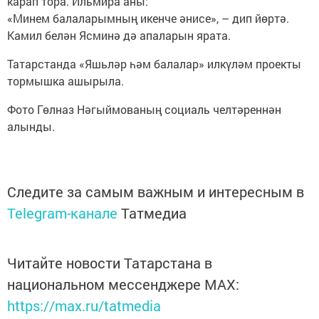
карап тора. Ильмира аны:
«Минем балаларымның икенче әнисе», – дип йөртә.
Камил белән Ясминә дә апаларын ярата.
Татарстанда «Яшьләр һәм балалар» илкүләм проекты
тормышка ашырыла.
Фото Гөлназ Нәгыймованың социаль челтәреннән
алынды.
Следите за самым важным и интересным в
Telegram-канале
Татмедиа
Читайте новости Татарстана в
национальном мессенджере MАХ:
https://max.ru/tatmedia