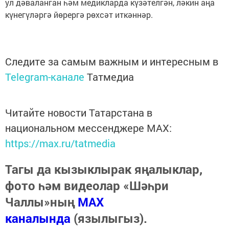
ул дәваланган һәм медикларда күзәтелгән, ләкин аңа
күнегүләргә йөрергә рөхсәт иткәннәр.
Следите за самым важным и интересным в
Telegram-канале
Татмедиа
Читайте новости Татарстана в
национальном мессенджере MАХ:
https://max.ru/tatmedia
Тагы да кызыклырак яңалыклар,
фото һәм видеолар «Шәһри
Чаллы»ның
MAX
каналында
(язылыгыз).