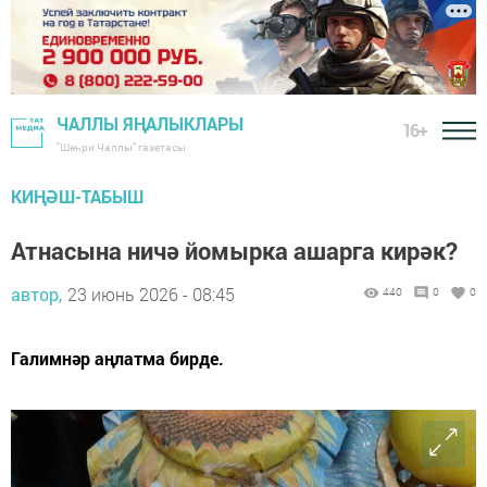
ЧАЛЛЫ ЯҢАЛЫКЛАРЫ
16+
"Шәһри Чаллы" газетасы
КИҢӘШ-ТАБЫШ
Атнасына ничә йомырка ашарга кирәк?
автор,
23 июнь 2026 - 08:45
440
0
0
Галимнәр аңлатма бирде.