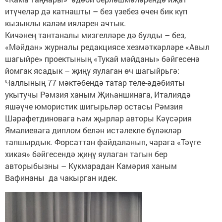
итүчеләр дә катнашты – без үзебез өчен бик күп
кызыклы каләм ияләрен ачтык.
Кичәнең тантаналы мизгелләре дә булды – без,
«Мәйдан» журналы редакциясе хезмәткәрләре «Авыл
шагыйре» проектының «Тукай мәйданы» бәйгесенә
йомгак ясадык – җиңү яулаган өч шагыйрьгә:
Чаллының 77 мәктәбендә татар теле-әдәбияты
укытучы Рәмзия ханым Җиһаншинага, Италиядә
яшәүче юмористик шигырьләр остасы Рәмзия
Шәрәфетдиновага һәм җырлар авторы Кәүсәрия
Ямалиевага диплом белән истәлекле бүләкләр
тапшырдык. Форсаттан файдаланып, чарага «Тәүге
хикәя» бәйгесендә җиңү яулаган тагын бер
авторыбызны – Кукмарадан Камәрия ханым
Вафинаны да чакырган идек.