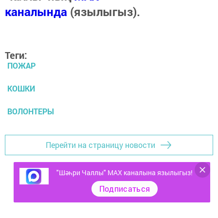
каналында
(язылыгыз).
Теги:
ПОЖАР
КОШКИ
ВОЛОНТЕРЫ
Перейти на страницу новости
"Шәһри Чаллы" MAX каналына язылыгыз!
Подписаться