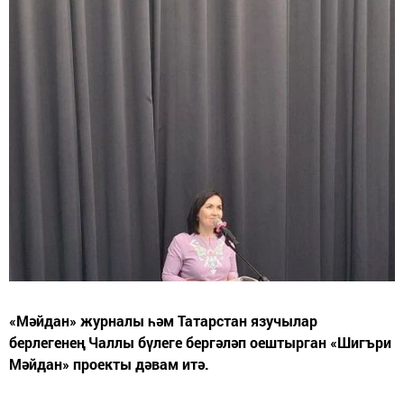
«Мәйдан» журналы һәм Татарстан язучылар
берлегенең Чаллы бүлеге бергәләп оештырган «Шигъри
Мәйдан» проекты дәвам итә.