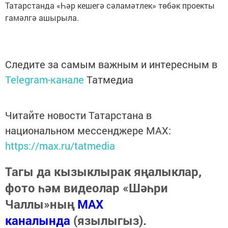
Татарстанда «Һәр кешегә сәламәтлек» төбәк проекты
гамәлгә ашырыла.
Следите за самым важным и интересным в
Telegram-канале
Татмедиа
Читайте новости Татарстана в
национальном мессенджере MАХ:
https://max.ru/tatmedia
Тагы да кызыклырак яңалыклар,
фото һәм видеолар «Шәһри
Чаллы»ның
MAX
каналында
(язылыгыз).