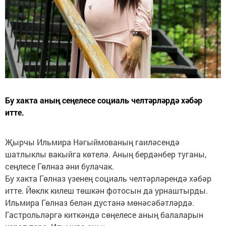
Бу хакта аның сеңелесе социаль челтәрләрдә хәбәр
итте.
Җырчы Ильмира Нәгыймованың гаиләсендә
шатлыклы вакыйга көтелә. Аның бердәнбер туганы,
сеңлесе Гөлназ әни булачак.
Бу хакта Гөлназ үзенең социаль челтәрләрендә хәбәр
итте. Йөклк килеш төшкән фотосын да урнаштырды.
Ильмира Гөлназ белән дустанә мөнәсәбәтләрдә.
Гастрольләргә киткәндә сөңелесе аның балаларын