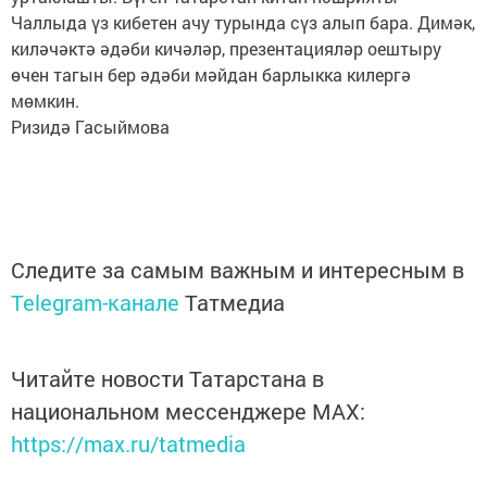
Чаллыда үз кибетен ачу турында сүз алып бара. Димәк,
киләчәктә әдәби кичәләр, презентацияләр оештыру
өчен тагын бер әдәби мәйдан барлыкка килергә
мөмкин.
Ризидә Гасыймова
Следите за самым важным и интересным в
Telegram-канале
Татмедиа
Читайте новости Татарстана в
национальном мессенджере MАХ:
https://max.ru/tatmedia