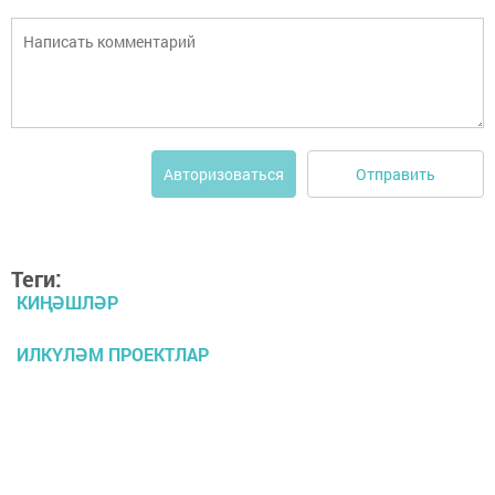
Отправить
Авторизоваться
Теги:
КИҢӘШЛӘР
ИЛКҮЛӘМ ПРОЕКТЛАР