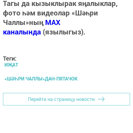
Тагы да кызыклырак яңалыклар,
фото һәм видеолар «Шәһри
Чаллы»ның
MAX
каналында
(язылыгыз).
Теги:
ИҖАТ
«ШӘҺРИ ЧАЛЛЫ»ДАН-ПЯТАЧОК
Перейти на страницу новости