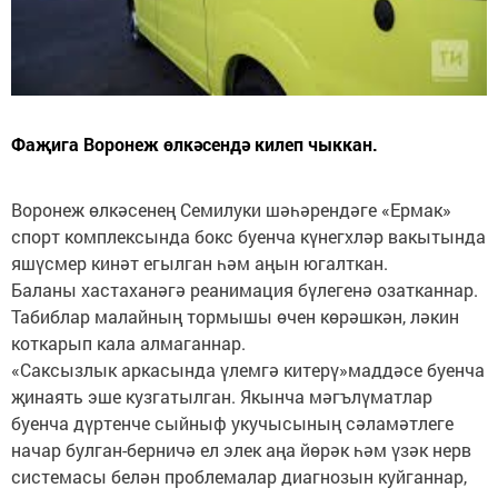
Фаҗига Воронеж өлкәсендә килеп чыккан.
Воронеж өлкәсенең Семилуки шәһәрендәге «Ермак»
спорт комплексында бокс буенча күнегхләр вакытында
яшүсмер кинәт егылган һәм аңын югалткан.
Баланы хастаханәгә реанимация бүлегенә озатканнар.
Табиблар малайның тормышы өчен көрәшкән, ләкин
коткарып кала алмаганнар.
«Саксызлык аркасында үлемгә китерү»маддәсе буенча
җинаять эше кузгатылган. Якынча мәгълүматлар
буенча дүртенче сыйныф укучысының сәламәтлеге
начар булган-берничә ел элек аңа йөрәк һәм үзәк нерв
системасы белән проблемалар диагнозын куйганнар,