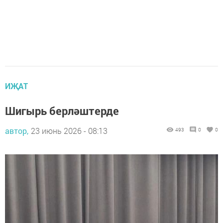
ИҖАТ
Шигырь берләштерде
автор,
23 июнь 2026 - 08:13
493
0
0