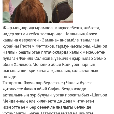
Җыр-моңнар яңгырамаса, мәҗлесебезгә, әлбәттә,
нидер җитми кебек тоелыр иде. Чаллының йөзек
кашына әверелгән «Замана» ансамбле, танылган
курайчы Рөстәм Фәттахов, гармунчы-җырчы, «Шәһри
Чаллы» оештырган пятачокларда халык мәхәббәтен
яулаган Фәнилә Салихова, үзешчән җырчылар Зәбир
абый Хәлимов, Мөнәвир абый Калчуриннарның
чыгышы шигъри кичәгә җылылык, халыкчанлык
өстәде.
Татарстан Язучылар берлегенең Чаллы бүлеге
җитәкчесе Факил абый Сафин бездә иҗади
активлыкның зур булуын, уртак проектыбыз «Шигъри
Мәйдан»ның әле киләчәктә дә дәвам итәчәген
искәртте һәм бер сөенечле яңалыгы белән дә
уртаклашты. Бүген Татарстан китап нәшрияты