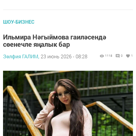
ШОУ-БИЗНЕС
Ильмира Нәгыймова гаиләсендә
сөенечле яңалык бар
Зөлфия ГАЛИМ,
23 июнь 2026 - 08:28
1118
0
1