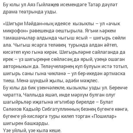
Бу юлы ул Аяз Гыйләҗев исемендәге Татар дәүләт
драма театрында узды.
«Шигъри Мәйдан»ның идеясе кызыклы – ул «ачык
микрофон» рәвешендә оештырыла. Ягъни һәркем
тамашачылар алдында чыгыш ясый – шигырь сөйли
ала. Чыгыш ясарга теләвең турында алдан әйтеп,
кисәтеп кую гына кирәк. Шигырьләрне сайлаганда да
ирек – үз шигыреңне сөйләсәң дә ярый, үзеңә ошаган
авторныкын да. Теләүчеләрнең күп булуын истә тотып,
шигырь саны гына чикләнә – ул бер-икедән артмаска
тиеш. Менә шундый җылы, әдәби мәҗлес.
Бу юлы да бик үзенчәлекле, кызыклы узды ул. Беренче
чиратта, Чаллыда яшәп, инде мәрхүм булган олуг
шагыйрьләр иҗатына игътибар бирелде – Булат
Сәләхов Кадыйр Сибгатуллинның безнең бүгенге көнгә,
бүгенге уй-хисләргә туры килеп торган «Пошилар»
шигырен башкарды.
Үзе уйлый, үзе кыла кеше.