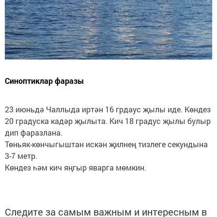
Синоптиклар фаразы
23 июньдә Чаллыда иртән 16 грдаус җылы иде. Көндез
20 градуска кадәр җылыта. Кич 18 градус җылы булыр
дип фаразлана.
Төньяк-көнчыгыштан искән җилнең тизлеге секундына
3-7 метр.
Көндез һәм кич яңгыр яварга мөмкин.
Следите за самым важным и интересным в