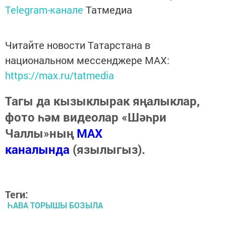
Telegram-канале
Татмедиа
Читайте новости Татарстана в
национальном мессенджере MАХ:
https://max.ru/tatmedia
Тагы да кызыклырак яңалыклар,
фото һәм видеолар «Шәһри
Чаллы»ның
MAX
каналында
(язылыгыз).
Теги:
ҺАВА ТОРЫШЫ БОЗЫЛА