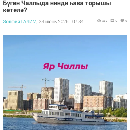
Бүген Чаллыда нинди һава торышы
көтелә?
Зөлфия ГАЛИМ,
23 июнь 2026 - 07:34
482
0
0