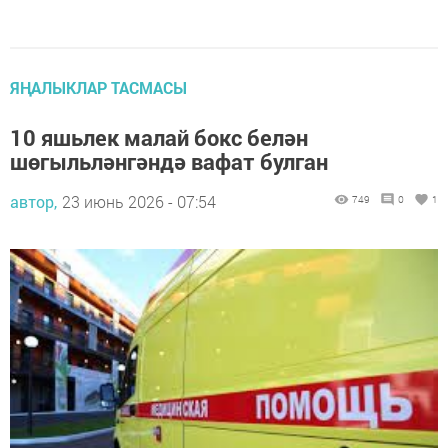
ЯҢАЛЫКЛАР ТАСМАСЫ
10 яшьлек малай бокс белән
шөгыльләнгәндә вафат булган
автор,
23 июнь 2026 - 07:54
749
0
1