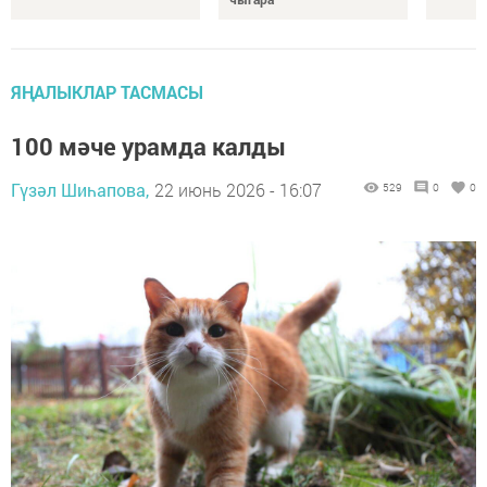
ЯҢАЛЫКЛАР ТАСМАСЫ
100 мәче урамда калды
Гүзәл Шиһапова,
22 июнь 2026 - 16:07
529
0
0