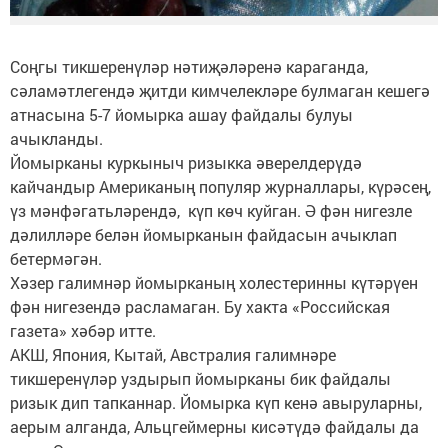
Соңгы тикшеренүләр нәтиҗәләренә караганда,
сәламәтлегендә җитди кимчелекләре булмаган кешегә
атнасына 5-7 йомырка ашау файдалы булуы
ачыкланды.
Йомырканы куркыныч ризыкка әверелдерүдә
кайчандыр Американың популяр журналлары, күрәсең,
үз мәнфәгатьләрендә, күп көч куйган. Ә фән нигезле
дәлилләре белән йомырканын файдасын ачыклап
бетермәгән.
Хәзер галимнәр йомырканың холестеринны күтәрүен
фән нигезендә расламаган. Бу хакта «Российская
газета» хәбәр итте.
АКШ, Япония, Кытай, Австралия галимнәре
тикшеренүләр уздырып йомырканы бик файдалы
ризык дип тапканнар. Йомырка күп кенә авыруларны,
аерым алганда, Альцгеймерны кисәтүдә файдалы да