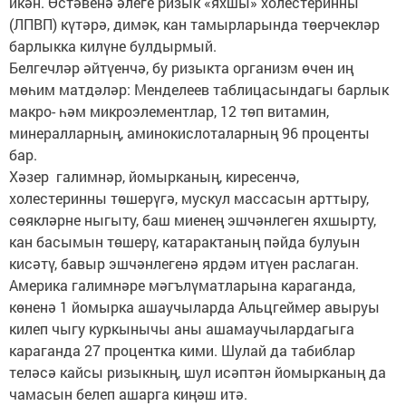
икән. Өстәвенә әлеге ризык «яхшы» холестеринны
(ЛПВП) күтәрә, димәк, кан тамырларында төерчекләр
барлыкка килүне булдырмый.
Белгечләр әйтүенчә, бу ризыкта организм өчен иң
мөһим матдәләр: Менделеев таблицасындагы барлык
макро- һәм микроэлементлар, 12 төп витамин,
минералларның, аминокислоталарның 96 проценты
бар.
Хәзер галимнәр, йомырканың, киресенчә,
холестеринны төшерүгә, мускул массасын арттыру,
сөякләрне ныгыту, баш миенең эшчәнлеген яхшырту,
кан басымын төшерү, катарактаның пәйда булуын
кисәтү, бавыр эшчәнлегенә ярдәм итүен раслаган.
Америка галимнәре мәгълүматларына караганда,
көненә 1 йомырка ашаучыларда Альцгеймер авыруы
килеп чыгу куркынычы аны ашамаучылардагыга
караганда 27 процентка кими. Шулай да табиблар
теләсә кайсы ризыкның, шул исәптән йомырканың да
чамасын белеп ашарга киңәш итә.