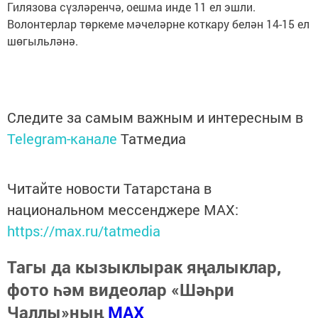
Гилязова сүзләренчә, оешма инде 11 ел эшли.
Волонтерлар төркеме мәчеләрне коткару белән 14-15 ел
шөгыльләнә.
Следите за самым важным и интересным в
Telegram-канале
Татмедиа
Читайте новости Татарстана в
национальном мессенджере MАХ:
https://max.ru/tatmedia
Тагы да кызыклырак яңалыклар,
фото һәм видеолар «Шәһри
Чаллы»ның
MAX