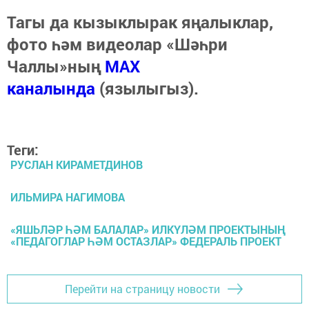
Тагы да кызыклырак яңалыклар,
фото һәм видеолар «Шәһри
Чаллы»ның
MAX
каналында
(язылыгыз).
Теги:
РУСЛАН КИРАМЕТДИНОВ
ИЛЬМИРА НАГИМОВА
«ЯШЬЛӘР ҺӘМ БАЛАЛАР» ИЛКҮЛӘМ ПРОЕКТЫНЫҢ
«ПЕДАГОГЛАР ҺӘМ ОСТАЗЛАР» ФЕДЕРАЛЬ ПРОЕКТ
Перейти на страницу новости