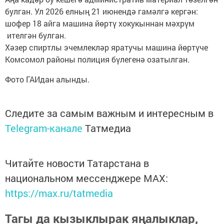
булган. Ул 2026 елның 21 июнендә гамәлгә кергән:
шофер 18 айга машина йөртү хокукыннан мәхрүм
ителгән булган.
Хәзер спиртлы эчемлекләр яратучы машина йөртүче
Комсомол районы полиция бүлегенә озатылган.
Фото ГАИдан алынды.
Следите за самым важным и интересным в
Telegram-канале
Татмедиа
Читайте новости Татарстана в
национальном мессенджере MАХ:
https://max.ru/tatmedia
Тагы да кызыклырак яңалыклар,