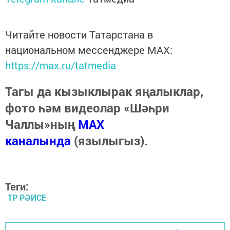
Читайте новости Татарстана в
национальном мессенджере MАХ:
https://max.ru/tatmedia
Тагы да кызыклырак яңалыклар,
фото һәм видеолар «Шәһри
Чаллы»ның
MAX
каналында
(язылыгыз).
Теги:
ТР РӘИСЕ