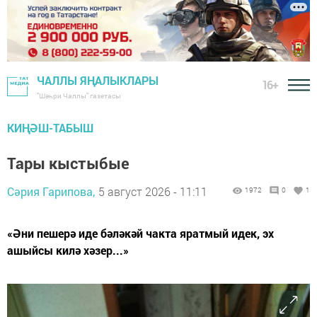
ЧАЛЛЫ ЯҢАЛЫКЛАРЫ
16+
"Шәһри Чаллы" газетасы
КИҢӘШ-ТАБЫШ
Тары кыстыбые
Сәрия Гарипова,
5 август 2026 - 11:11
1972
0
1
«Әни пешерә иде бәләкәй чакта яратмый идек, эх
ашыйсы килә хәзер...»