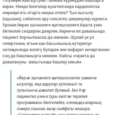
Үз-үзеңне кайгыртуны табибка күренүдән башларга
кирәк. Нинди билгеләр күзәтелгәндә кардиологка
мөрәҗәгать итәргә киңәш ителә? Тын кысылу
(одышка), сәбәпсез ару сизсәгез, шешенүләр күренсә.
Хроник йөрәк эшчәнлеге җитешсезлеге башта үзен
бөтенләй сиздерми диярлек, берничә ел дәвамында
пациент борчылмаска да мөмкин. Шулай ук ул
гипертония, ягъни кан басымының күтәрелүе
нәтиҗәсендә өзлегү буларак яки инфаркт кичергәннән
соң да башланырга мөмкин. Кайсы очракта да
дәвалануны вакытында башлау мөһим.
«Йөрәк эшчәнлеге җитешсезлеген заманча
ысуллар, яңа дарулар кулланып та
тулысынча дәвалап булмый. Без һәр
пациентка үзенә туры килгән терапия
программасы билгелибез, нәтиҗәдә аларның
гомере озыная, яшәү сыйфаты яхшыра.
«Сәламәтлек мәктәбе»ндә аларга туклану, су