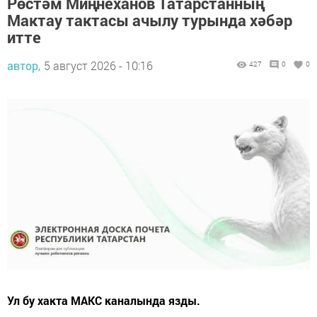
Рөстәм Миңнеханов Татарстанның
Мактау тактасы ачылу турында хәбәр
итте
автор,
5 август 2026 - 10:16
427
0
0
Ул бу хакта МАКС каналында язды.