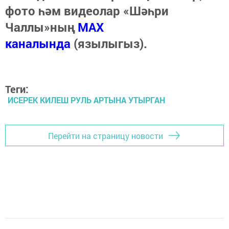
фото һәм видеолар «Шәһри
Чаллы»ның
MAX
каналында
(язылыгыз).
Теги:
ИСЕРЕК КИЛЕШ РУЛЬ АРТЫНА УТЫРГАН
Перейти на страницу новости