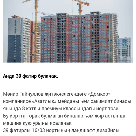
Анда 39 фатир булачак.
Мөнир Гайнуллов җитәкчелегендәге «Домкор»
компаниясе «Азатлык» мәйданы һәм хакимият бинасы
янында 8 катлы премиум классындагы йорт төзи.
Бу йортта торак булмаган биналар һәм җир астында
машина кую урыны ясалачак.
39 фатирлы 16/03 йортының ландшафт дизайнлы