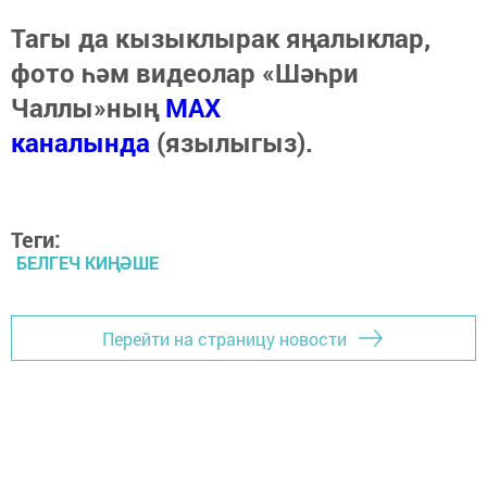
Тагы да кызыклырак яңалыклар,
фото һәм видеолар «Шәһри
Чаллы»ның
MAX
каналында
(язылыгыз).
Теги:
БЕЛГЕЧ КИҢӘШЕ
Перейти на страницу новости