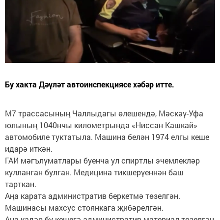
Бу хакта Дәүләт автоинспекциясе хәбәр итте.
М7 трассасының Чаллыдагы өлешендә, Мәскәү-Уфа
юлының 1040нчы километрында «Ниссан Кашкай»
автомобиле туктатыла. Машина белән 1974 елгы кеше
идарә иткән.
ГАИ мәгълүматлары буенча ул спиртлы эчемлекләр
кулланган булган. Медицина тикшерүеннән баш
тарткан.
Аңа карата административ беркетмә төзелгән.
Машинасы махсус стоянкага җибәрелгән.
Аңа кадәр бу кешегә административ материал төзелгән