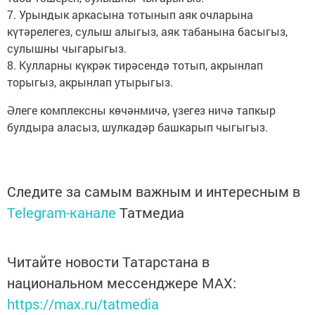
7. Урындык аркасына тотынып аяк очларына
күтәрелегез, сулыш алыгыз, аяк табанына басыгыз,
сулышны чыгарыгыз.
8. Кулларны күкрәк тирәсендә тотып, акрынлап
торыгыз, акрынлап утырыгыз.
Әлеге комплексны көчәнмичә, үзегез ничә тапкыр
булдыра аласыз, шулкадәр башкарып чыгыгыз.
Следите за самым важным и интересным в
Telegram-канале
Татмедиа
Читайте новости Татарстана в
национальном мессенджере MАХ:
https://max.ru/tatmedia