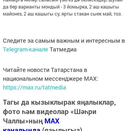
да бер варианты мондый - 3 йомырка, 2 аш кашыгы
майонез, 2 аш кашыгы су, ярты стакан сыек май, тоз.
Следите за самым важным и интересным в
Telegram-канале
Татмедиа
Читайте новости Татарстана в
национальном мессенджере MАХ:
https://max.ru/tatmedia
Тагы да кызыклырак яңалыклар,
фото һәм видеолар «Шәһри
Чаллы»ның
MAX
каналында
(язылыгыз).