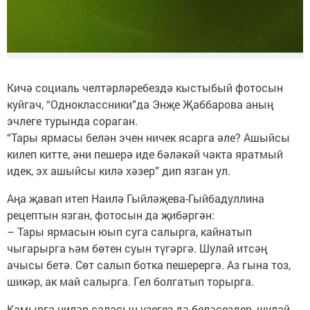
Кичә социаль челтәрләребездә кыстыбый фотосын
куйгач, “Одноклассники”да Энҗе Җаббарова аның
эчлеге турында сораган.
“Тары ярмасы белән эчен ничек ясарга әле? Ашыйсы
килеп китте, әни пешерә иде бәләкәй чакта яратмый
идек, эх ашыйсы килә хәзер” дип язган ул.
Аңа җавап итеп Наилә Гыйләҗева-Гыйбадуллина
рецептын язган, фотосын да җибәргән:
– Тары ярмасын юып суга салырга, кайнатып
чыгарырга һәм бөтен суын түгәргә. Шулай итсәң
ачысы бетә. Сөт салып ботка пешерергә. Аз гына тоз,
шикәр, ак май салырга. Гел болгатып торырга.
Камырга ниләр саласын үзегез дә беләсездер, шулай