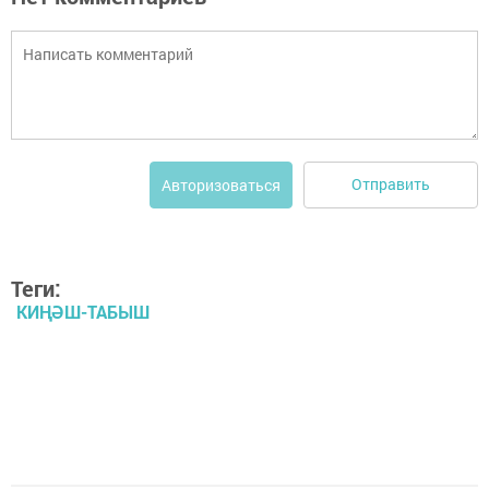
Отправить
Авторизоваться
Теги:
КИҢӘШ-ТАБЫШ