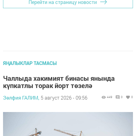
Перейти на страницу новости
ЯҢАЛЫКЛАР ТАСМАСЫ
Чаллыда хакимият бинасы янында
күпкатлы торак йорт төзелә
Зөлфия ГАЛИМ,
5 август 2026 - 09:56
449
0
0