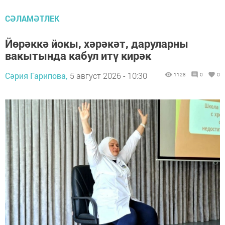
СӘЛАМӘТЛЕК
Йөрәккә йокы, хәрәкәт, даруларны
вакытында кабул итү кирәк
Сәрия Гарипова,
5 август 2026 - 10:30
1128
0
0