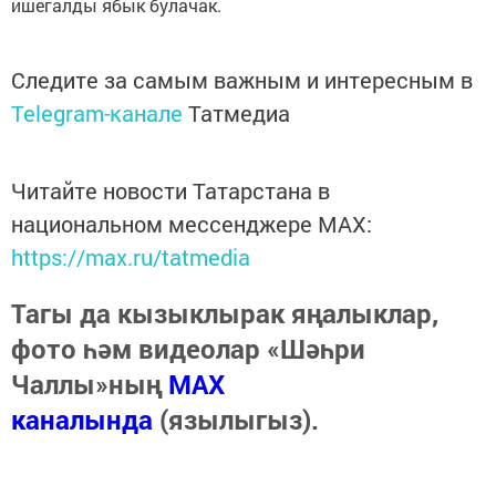
ишегалды ябык булачак.
Следите за самым важным и интересным в
Telegram-канале
Татмедиа
Читайте новости Татарстана в
национальном мессенджере MАХ:
https://max.ru/tatmedia
Тагы да кызыклырак яңалыклар,
фото һәм видеолар «Шәһри
Чаллы»ның
MAX
каналында
(язылыгыз).