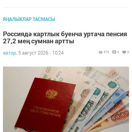
ЯҢАЛЫКЛАР ТАСМАСЫ
Россиядә картлык буенча уртача пенсия
27,2 мең сумнан артты
автор,
5 август 2026 - 10:24
373
0
0