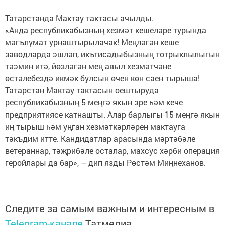
Татарстанда Мактау тактасы ачылды.
«Анда республикабызның хезмәт кешеләре турында
мәгълүмат урнаштырылачак! Меңләгән кеше
заводларда эшләп, икътисадыбызның тотрыклылыгын
тәэмин итә, йөзләгән мең авыл хезмәтчәне
өстәлебездә икмәк булсын өчен көн саен тырыша!
Татарстан Мактау тактасын оештыруда
республикабызның 5 меңгә якын эре һәм кече
предприятиясе катнашты. Алар барлыгы 15 меңгә якын
иң тырыш һәм уңган хезмәткәрләрен мактауга
тәкъдим итте. Кандидатлар арасында мәртәбәле
ветераннар, тәҗрибәле осталар, махсус хәрби операция
геройлары да бар», – дип язды Рөстәм Миңнеханов.
Следите за самым важным и интересным в
Telegram-канале
Татмедиа