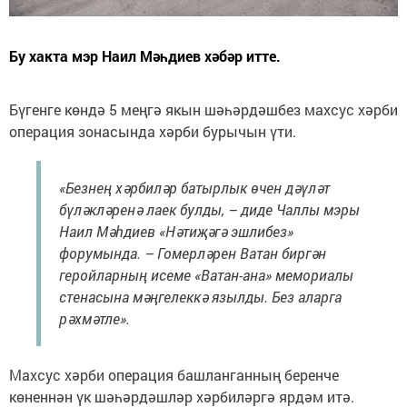
Бу хакта мэр Наил Мәһдиев хәбәр итте.
Бүгенге көндә 5 меңгә якын шәһәрдәшбез махсус хәрби
операция зонасында хәрби бурычын үти.
«Безнең хәрбиләр батырлык өчен дәүләт
бүләкләренә лаек булды, – диде Чаллы мэры
Наил Мәһдиев «Нәтиҗәгә эшлибез»
форумында. – Гомерләрен Ватан биргән
геройларның исеме «Ватан-ана» мемориалы
стенасына мәңгелеккә язылды. Без аларга
рәхмәтле».
Махсус хәрби операция башланганның беренче
көненнән үк шәһәрдәшләр хәрбиләргә ярдәм итә.