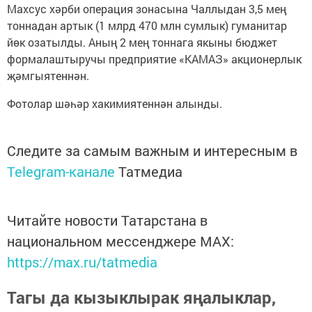
Махсус хәрби операция зонасына Чаллыдан 3,5 мең
тоннадан артык (1 млрд 470 млн сумлык) гуманитар
йөк озатылды. Аның 2 мең тоннага якыны бюджет
формалаштыручы предприятие «КАМАЗ» акционерлык
җәмгыятеннән.
Фотолар шәһәр хакимиятеннән алынды.
Следите за самым важным и интересным в
Telegram-канале
Татмедиа
Читайте новости Татарстана в
национальном мессенджере MАХ:
https://max.ru/tatmedia
Тагы да кызыклырак яңалыклар,