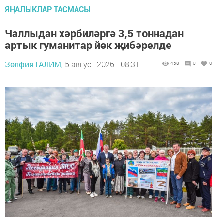
ЯҢАЛЫКЛАР ТАСМАСЫ
Чаллыдан хәрбиләргә 3,5 тоннадан
артык гуманитар йөк җибәрелде
Зөлфия ГАЛИМ,
5 август 2026 - 08:31
458
0
0