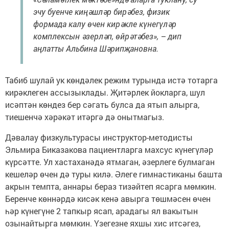
эчу буенче киңәшләр бирәбез, физик
формада калу өчен кирәкле күнегүләр
комплексын әзерләп, өйрәтәбез», – дип
аңлатты Альбина Шәрипҗановна.
Табиб шулай ук көндәлек режим турында истә тотарга
кирәклеген ассызыклады. Җитәрлек йокларга, шул
исәптән көндез бер сәгать булса да ятып алырга,
тиешенчә хәрәкәт итәргә дә онытмагыз.
Дәвалау физкультурасы инструктор-методисты
Эльмира Биказакова пациентларга махсус күнегүләр
күрсәтте. Ул хастаханәдә ятмаган, әзерлеге булмаган
кешеләр өчен дә туры килә. Әлеге гимнастиканы башта
акрын темпта, аннары бераз тизәйтеп ясарга мөмкин.
Беренче көннәрдә кисәк кенә авырга төшмәсен өчен
һәр күнегүне 2 тапкыр ясап, арадагы ял вакытын
озынайтырга мөмкин. Үзегезне яхшы хис итсәгез,