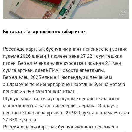
Бу хакта «Татар-информ» хәбәр итте.
Россиядә картлык буенча иминият пенсиясенең уртача
күләме 2026 елның 1 июленә аена 27 224 сум тәшкил
иткән. Бер ел эчендә әлеге күрсәткеч якынча 2,1 мең
сумга арткан, диелә РИА Новости агентлыгы.
Бер ел элек, 2025 елның 1 июлендә, эшләүче һәм
эшләмәүче пенсионерлар өчен картлык буенча уртача
пенсия 25 098 сум тәшкил иткән.
Шул ук вакытта, түләүләр күләме пенсионерларның
мәшгульлегенә карап сизелерлек аерыла. Эшләүче
пенсионерлар аена уртача - 24 929 сум, ә эшләмәүчеләр
27 850 сум ала.
Россиялеләргә картлык буенча иминият пенсиясен