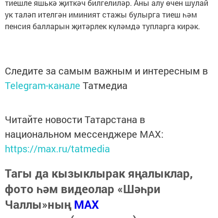
тиешле яшькә җиткәч билгелиләр. Аны алу өчен шулай
ук таләп ителгән иминият стажы булырга тиеш һәм
пенсия балларын җитәрлек күләмдә тупларга кирәк.
Следите за самым важным и интересным в
Telegram-канале
Татмедиа
Читайте новости Татарстана в
национальном мессенджере MАХ:
https://max.ru/tatmedia
Тагы да кызыклырак яңалыклар,
фото һәм видеолар «Шәһри
Чаллы»ның
MAX