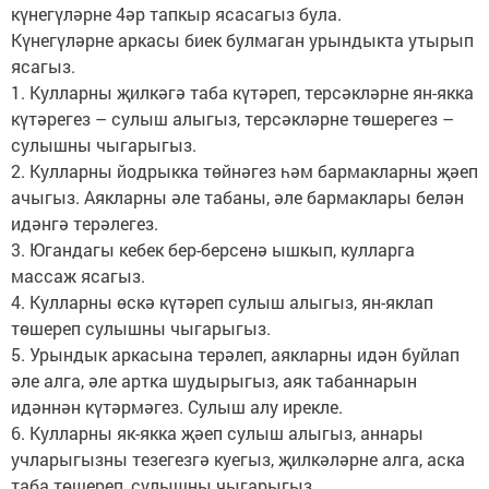
күнегүләрне 4әр тапкыр ясасагыз була.
Күнегүләрне аркасы биек булмаган урындыкта утырып
ясагыз.
1. Кулларны җилкәгә таба күтәреп, терсәкләрне ян-якка
күтәрегез – сулыш алыгыз, терсәкләрне төшерегез –
сулышны чыгарыгыз.
2. Кулларны йодрыкка төйнәгез һәм бармакларны җәеп
ачыгыз. Аякларны әле табаны, әле бармаклары белән
идәнгә терәлегез.
3. Югандагы кебек бер-берсенә ышкып, кулларга
массаж ясагыз.
4. Кулларны өскә күтәреп сулыш алыгыз, ян-яклап
төшереп сулышны чыгарыгыз.
5. Урындык аркасына терәлеп, аякларны идән буйлап
әле алга, әле артка шудырыгыз, аяк табаннарын
идәннән күтәрмәгез. Сулыш алу ирекле.
6. Кулларны як-якка җәеп сулыш алыгыз, аннары
учларыгызны тезегезгә куегыз, җилкәләрне алга, аска
таба төшереп, сулышны чыгарыгыз.