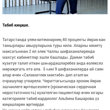
Табиб киңәше.
Татарстанда үлем-китемнәрнең 40 проценты йөрәк-кан
тамырлары авыруларына туры килә. Аларны киметү
максатыннан 2 ел элек Чаллы шифаханәләрендә
махсус кабинетлар эшли башлады. Даими табиб
күзәтүе таләп иткән шәһәрдәшләребез анда өзлексез
мөрәҗәгать итә ала. 5 һәм 9 шифаханәләрдә ай саен
алар өчен «Сәламәтлек мәктәбе» дип аталган
очрашулар үткәрелә. Чираттагысында хроник йөрәк
эшчәнлеге җитешсезлеге (хроническая сердечная
недостаточность) күзәтелгән пациентлар өчен югары
категорияле табиб-кардиолог Альбина Башарова үз
киңәшләрен җиткерде.