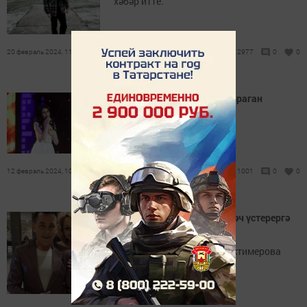
хәбәр итте.
20 февраль 2024, 11:39
2977
0
0
Гөлназ Асаева авариягә очраган
Ул бу хакта үзе хәбәр итте.
12 февраль 2024, 10:30
1001
0
0
Фәдис Ганиев хатынына чәч үстерергә
рөхсәт итми
Бу хакта җырчы Лилия Биктимерова
хәбәр итте.