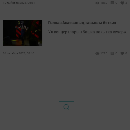
10 гыйнвар 2024, 06:41
1849
0
3
Гөлназ Асаеваның тавышы беткән
Ул концертларын башка вакытка күчерә.
04 октябрь 2023, 08:46
1270
0
0