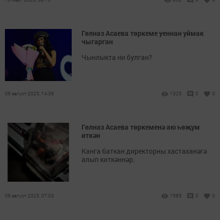
Гөлназ Асаева төркеме уеннан уймак
чыгарган
Чынлыкта ни булган?
06 август 2025, 14:36
1325
0
0
Гөлназ Асаева төркеменә аю һөҗүм
иткән
Канга баткан директорны хастаханәгә
алып киткәннәр.
06 август 2025, 07:03
1585
0
0