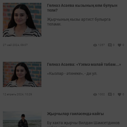
Гөлназ Асаева кызының кем булуын
тели?
Җырчының кызы артист булырга
теләми.
27 май 2024, 09:07
1257
0
0
Гөлназ Асаева: «Үземә малай табам...»
«Кызлар - әтинеке», - ди ул.
12 апрель 2024, 10:29
1002
0
0
Җырчылар гаиләсендә кайгы
Бу хакта җырчы Вилдан Шәмсетдинов