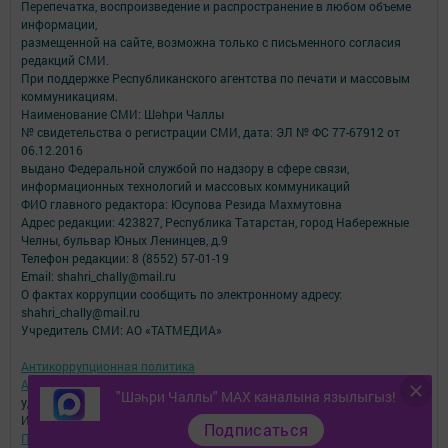
Перепечатка, воспроизведение и распространение в любом объеме
информации,
размещенной на сайте, возможна только с письменного согласия
редакций СМИ.
При поддержке Республиканского агентства по печати и массовым
коммуникациям.
Наименование СМИ: Шəhри Чаллы
№ свидетельства о регистрации СМИ, дата: ЭЛ № ФС 77-67912 от
06.12.2016
выдано Федеральной службой по надзору в сфере связи,
информационных технологий и массовых коммуникаций
ФИО главного редактора: Юсупова Резида Махмутовна
Адрес редакции: 423827, Республика Татарстан, город Набережные
Челны, бульвар Юных Ленинцев, д.9
Телефон редакции: 8 (8552) 57-01-19
Email: shahri_chally@mail.ru
О фактах коррупции сообщить по электронному адресу:
shahri_chally@mail.ru
Учредитель СМИ: АО «ТАТМЕДИА»
Антикоррупционная политика
АО «ТАТМЕДИА» использует «cookie»
для персонализации сервисов и
"Шәһри Чаллы" MAX каналына язылыгыз!
удобства пользователей сайтом.
Использование «cookie» можно отменить в настройках браузера.
Подписаться
Политика конфиденциальности