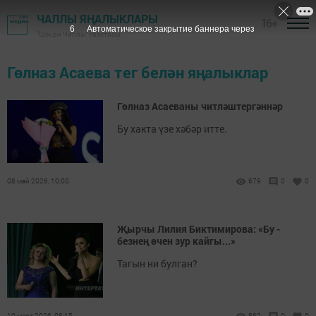
ЧАЛЛЫ ЯҢАЛЫКЛАРЫ
16+
6
Автоматическое закрытие баннера через
"Шәһри Чаллы" газетасы
Гөлназ Асаева тег белән яңалыклар
Гөлназ Асаеваны читләштергәннәр
Бу хакта үзе хәбәр итте.
08 май 2026, 10:00
679
0
0
Җырчы Лилия Биктимирова: «Бу -
безнең өчен зур кайгы...»
Тагын ни булган?
10 март 2026, 08:15
862
0
0