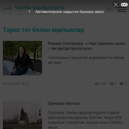
ЧАЛЛЫ ЯҢАЛЫКЛАРЫ
16+
7
Автоматическое закрытие баннера через
"Шәһри Чаллы" газетасы
Тарих тег белән яңалыклар
Римма Солтанова: ««Чал тарихлы кала»
– иң җитди проектым»
Чаллының танылган журналисты белән
әңгәмә.
08 май 2025, 16:13
2282
0
0
Орловка бистәсе
Орловка Чаллы җирлегендәге 9 авыл
арасында иң зурысы булган. Анда 459
хуҗалык теркәлгән, халык саны 2400гә
якын.