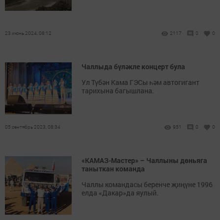
23 июнь 2024, 08:12
2117
0
0
Чаллыда бүләкле концерт була
Ул Түбән Кама ГЭСы һәм автогигант
тарихына багышлана.
05 сентябрь 2023, 08:34
951
0
0
«КАМАЗ-Мастер» – Чаллыны дөньяга
таныткан команда
Чаллы командасы беренче җиңүне 1996
елда «Дакар»да яулый.