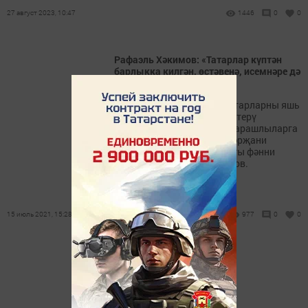
27 август 2023, 10:47
1446
0
0
Рафаэль Хәкимов: «Татарлар күптән
барлыкка килгән, өстәвенә, исемнәре дә
шул ук булган»
Кайбер идеологларның татарларны яшь
милләт итеп күз алдына китерү
омтылышлары алдынгы карашлыларга
исәпләнгән, - дип саный Мәрҗани
исемендәге Тарих институты фәнни
җитәкчесе Рафаэль Хәкимов.
15 июль 2021, 15:28
977
0
0