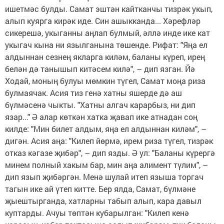
ишетмәс булды. Самат эштән кайтканчы тизрәк укып,
алып куярга кирәк иде. Син ашыкканда... Хәрефләр
сикерешә, укыганны аңлап булмый, әллә инде ике кат
укыгач кына ни язылганына төшенде. Рифат: "Яңа ел
алдыннан сезнең якларга киләм, баланы күреп, ирең
белән дә танышып китәсем килә", – дип язган. Йә
Ходай, моның булуы мөмкин түгел, Самат моңа риза
булмаячак. Асия тиз генә хатны яшерде дә аш
бүлмәсенә чыкты. "Хатны алгач карарбыз, ни дип
язар..." Ә алар көткән хатка җавап ике атнадан соң
килде: "Мин билет алдым, яңа ел алдыннан киләм", –
дигән. Асия аңа: "Килеп йөрмә, ирем риза түгел, тизрәк
отказ кәгазе җибәр", – дип язды. Ә ул: "Баланы күрергә
минем полный хакым бар, мин аңа алимент түлим", –
дип язып җибәргән. Менә шулай итеп языша торгач
тагын ике ай үтеп китте. Бер ялда, Самат, бүлмәне
җыештырганда, хатларны табып алып, кара давыл
куптарды. Ачуы төптән кубарылган: "Килеп кенә