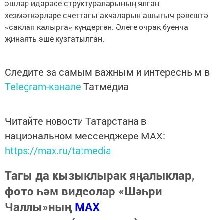
эшләр идарәсе структураларының ялган
хезмәткәрләре счеттагы акчаларын ашыгыч рәвештә
«саклап калырга» күндергән. Әлеге очрак буенча
җинаять эше кузгатылган.
Следите за самым важным и интересным в
Telegram-канале
Татмедиа
Читайте новости Татарстана в
национальном мессенджере MАХ:
https://max.ru/tatmedia
Тагы да кызыклырак яңалыклар,
фото һәм видеолар «Шәһри
Чаллы»ның
MAX