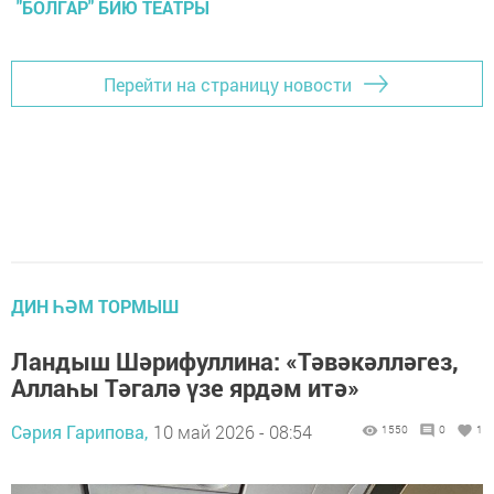
"БОЛГАР" БИЮ ТЕАТРЫ
Перейти на страницу новости
ДИН ҺӘМ ТОРМЫШ
Ландыш Шәрифуллина: «Тәвәкәлләгез,
Аллаһы Тәгалә үзе ярдәм итә»
Сәрия Гарипова,
10 май 2026 - 08:54
1550
0
1