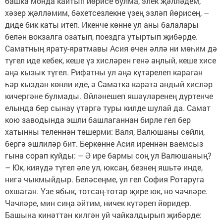
башка монда кайтып йөрисе булма, элек җәлләдем,
хәзер җәлләмим, бәхетсезлекне үзең эзләп йөрисең, –
диде бик каты итеп. Икенче көнне ул аны балалары
белән вокзалга озатып, поездга утыртып җибәрде.
Саматның ярату-яратмавы Асия өчен әллә ни мөһим дә
түгел иде кебек, кеше үз хисләрен генә аңлый, кеше хисе
аңа кызык түгел. Рифатны ул аңа күтәрелеп караган
һәр кыздан көнли иде, ә Саматка карата андый хисләр
кичергәне булмады. Өйләнешеп яшәүләренең дүртенче
елында бер сынау үтәргә туры килде шулай да. Самат
кою заводында эшли башлаганнан бирле гел бер
хатынны теленнән төшерми: Валя, Валюшаны сөйли,
бергә эшлиләр бит. Беркөнне Асия иреннән ваемсыз
гына сорап куйды: – Ә ире бармы соң ул Валюшаның?
– Юк, кияүдә түгел әле ул, юксаң, безнең яшьтә инде,
нигә чыкмыйдыр. Беләсеңме, ул гел София Ротаруга
охшаган. Үзе ябык, тотсаң-тотар җире юк, но чәчләре.
Чәчләре, мин сиңа әйтим, ничек күтәреп йөридер.
Башына кинәттән килгән уй чайкалдырып җибәрде: