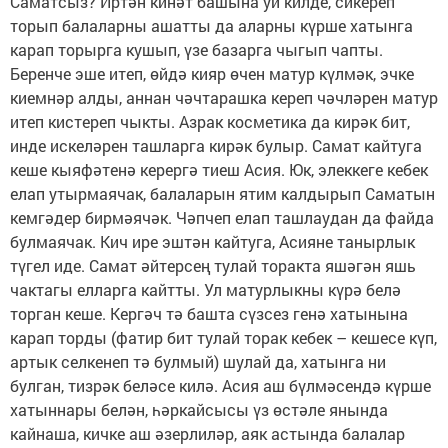
Саматсыз? Иртән кинәт башына уй килде, сикереп
торып балаларны ашатты да аларны күрше хатынга
карап торырга кушып, үзе базарга чыгып чапты.
Беренче эше итеп, өйдә кияр өчен матур күлмәк, эчке
киемнәр алды, аннан чәчтарашка кереп чәчләрен матур
итеп кистереп чыкты. Азрак косметика да кирәк бит,
инде искеләрен ташларга кирәк булыр. Самат кайтуга
кеше кыяфәтенә керергә тиеш Асия. Юк, элеккеге кебек
елап утырмаячак, балаларын ятим калдырып Саматын
кемгәдер бирмәячәк. Чәпчеп елап ташлаудан да файда
булмаячак. Кич ире эштән кайтуга, Асияне танырлык
түгел иде. Самат әйтерсең тулай торакта яшәгән яшь
чактагы елларга кайтты. Ул матурлыкны күрә белә
торган кеше. Кергәч тә башта сүзсез генә хатынына
карап торды (фатир бит тулай торак кебек – кешесе күп,
артык селкенеп тә булмый) шулай да, хатынга ни
булган, тизрәк беләсе килә. Асия аш бүлмәсендә күрше
хатыннары белән, һәркайсысы үз өстәле янында
кайнаша, кичке аш әзерлиләр, аяк астында балалар