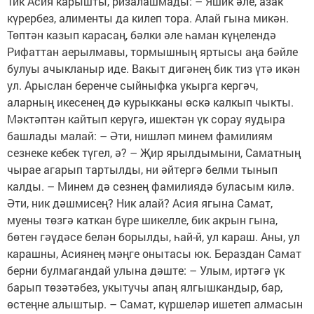
Тик Асия карышты, ризалашмады: – Яшик әле, азак
күрербез, алименты да килеп тора. Алай гына микән.
Төптән казып карасаң, бәлки әле һаман күңелендә
Рифаттан аерылмавы, тормышның яртысы аңа бәйле
булуы ачыкланыр иде. Вакыт дигәнең бик тиз үтә икән
ул. Арыслан беренче сыйныфка укырга кергәч,
аларның икесенең дә курыкканы өскә калкып чыкты.
Мәктәптән кайтып керүгә, ишектән үк сорау яудыра
башлады малай: – Әти, нишләп минем фамилиям
сезнеке кебек түгел, ә? – Җир ярылдымыни, Саматның
чырае агарып тартылды, ни әйтергә белми тынып
калды. – Минем дә сезнең фамилиядә буласым килә.
Әти, ник дәшмисең? Ник алай? Асия ягына Самат,
муены төзгә каткан бүре шикелле, бик акрын гына,
бөтен гәүдәсе белән борылды, һай-й, ул караш. Аны, ул
карашны, Асиянең мәңге онытасы юк. Бераздан Самат
берни булмагандай улына дәште: – Улым, иртәгә үк
барып төзәтәбез, укытучы апаң ялгышкандыр, бар,
өстеңне алыштыр. – Самат, күршеләр ишетеп алмасын