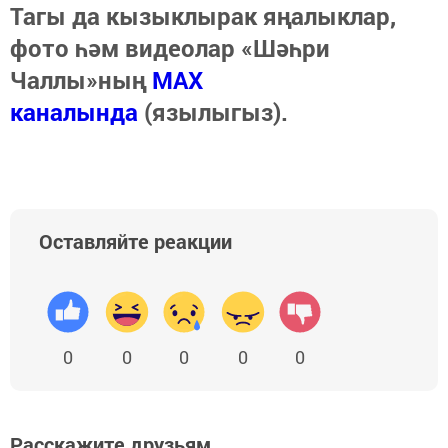
Тагы да кызыклырак яңалыклар,
фото һәм видеолар «Шәһри
Чаллы»ның
MAX
каналында
(язылыгыз).
Оставляйте реакции
0
0
0
0
0
Расскажите друзьям