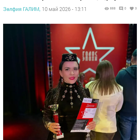
Зөлфия ГАЛИМ,
10 май 2026 - 13:11
888
0
3