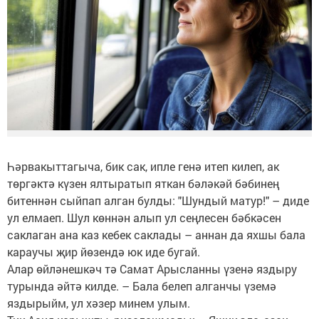
Һәрвакыттагыча, бик сак, ипле генә итеп килеп, ак
төргәктә күзен ялтыратып яткан бәләкәй бәбинең
битеннән сыйпап алган булды: "Шундый матур!" – диде
ул елмаеп. Шул көннән алып ул сеңлесен бәбкәсен
саклаган ана каз кебек саклады – аннан да яхшы бала
караучы җир йөзендә юк иде бугай.
Алар өйләнешкәч тә Самат Арысланны үзенә яздыру
турында әйтә килде. – Бала белеп алганчы үземә
яздырыйм, ул хәзер минем улым.