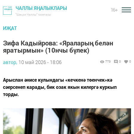
ЧАЛЛЫ ЯҢАЛЫКЛАРЫ
16+
"Шәһри Чаллы" газетасы
ИҖАТ
Зифа Кадыйрова: «Яраларың белән
яратырмын» (10нчы бүлек)
автор,
10 май 2026 - 18:06
773
0
0
Арыслан әнисе кулындагы «кечкенә төенчек»кә
сәерсенеп карады, бик озак якын килергә куркып
торды.