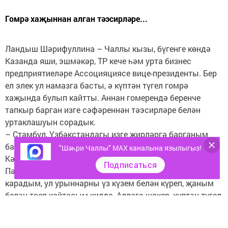
Гомрә хаҗыннан алган тәэсирләре...
Ландыш Шәрифуллина – Чаллы кызы, бүгенге көндә
Казанда яши, эшмәкәр, ТР кече һәм урта бизнес
предприятиеләре Ассоцияциясе вице-президенты. Бер
ел элек ул намазга басты, ә күптән түгел гомрә
хаҗында булып кайтты. Аннан гомерендә беренче
тапкыр барган изге сәфәреннән тәэсирләре белән
уртаклашуын сорадык.
– Стамбул, Үзбәкстандагы изге җирләргә барганым
бар иде. Шуннан күңелемдә Мәккәгә барып
"Шәһри Чаллы" MAX каналына язылыгыз!
Кәгъбәтулла янында тәүбә кылу хыялы туды.
Подписаться
Пәйгамбәребез, Мәккә турында күп укыдым, кинолар
карадым, ул урыннарны үз күзем белән күреп, җаным
белән тоеп кайтасым килде. Аллага шөкер, күптән түгел
гомрә хаҗына барырга насыйп булды. Кеше анда
гадәттә кайгылары булса яки нәрсәдер сорарга,