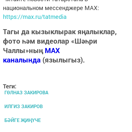
национальном мессенджере MАХ:
https://max.ru/tatmedia
Тагы да кызыклырак яңалыклар,
фото һәм видеолар «Шәһри
Чаллы»ның
MAX
каналында
(язылыгыз).
Теги:
ГӨЛНАЗ ЗАКИРОВА
ИЛГИЗ ЗАКИРОВ
БӘЙГЕ ҖИҢҮЧЕ