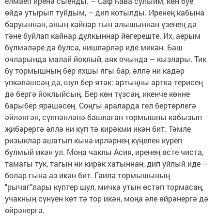
елмаеп иренә сыенды. – Саф һава сулыйм, көн буе
өйдә утырып туйдым, – дип котылды. Иренең кабына
баруыннан, аның кайнар тын алышыннан үзенең дә
тәне буйлап кайнар дулкыннар йөгереште. Их, аерым
бүлмәләре дә булса, нишләрләр иде микән. Баш
очларында малай йоклый, аяк очында – кызлары. Тик
бу тормышның бер яхшы ягы бар, әллә ни кадәр
үпкәләшсәң дә, шул бер ятак: артыңны артка терисең
дә бергә йоклыйсың. Бер көн түзсәң, икенче көнне
барыбер ярәшәсең. Соңгы араларда гел бертөрлегә
әйләнгән, сүлпәнләнә башлаган тормышны кабызып
җибәрергә әллә ни күп тә кирәкми икән бит. Тәмле
ризыклар ашатып кына ирләрнең күңелен күреп
булмый икән ул. Моңа чаклы Асия, иренең өсте чиста,
тамагы тук, тагын ни кирәк хатыннан, дип уйлый иде –
болар гына аз икән бит. Гаилә тормышының
"рычаг"лары күптер шул, мичкә утын өстәп тормасаң,
учакның сүнүен көт тә тор икән, моңа әле өйрәнергә дә
өйрәнергә.