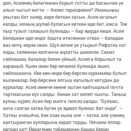
дип, Асиянең беләгеннән борып тотты да баскычка ук
алып чыгып китте. – Килеп терәлдекме? Иманыңны
укытам бит хәзер, кире беткән хатын. Асия югалып
калды, моның шулай буласын көткән иде бит, юкса. Тик
пыр тузып талашып булмады – бар җирдә кеше. Асия
белешкән иде инде: башта әтисеннән отказ – баладан
ваз кичү, кирәк икән. Шул кичне үк утырып Рифатка хат
язды, хәленнән килгәнчә аңлатты шикелле. Самат
сөйләшми, балалар белән уйный, Асиягә борылып та
карамый. Кыен икән бер кечкенә бүлмәдә яшәп,
сөйләшмичә. Ике көн инде бер-берсен күрмәмеш булып
кыланалар, бер-берсенә ялгыш кагылып китүдән дә
куркалар. Асия икенче көнне эштән кайтышлый почта
тартмасына күз салды. Аннан хат килеп чыкты. Таныш
кулны күреп, Асия бер мәлгә телсез калды: "Булмас,
кичә салган хатка бүген үк җавап булмас бит инде". –
Хатны ачмыйча, бик озак кына әле – хатка, әле үзенең
калтыранган кулларына карап торды. Ничәмә еллар
көткән хат! Йөрәгенең тибешеннән башка берни