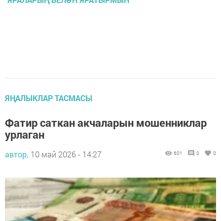
ЯҢАЛЫКЛАР ТАСМАСЫ
Фатир саткан акчаларын мошенниклар
урлаган
автор,
10 май 2026 - 14:27
601
0
0