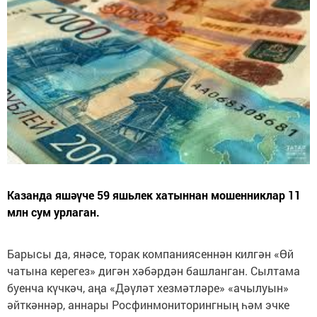
Казанда яшәүче 59 яшьлек хатыннан мошенниклар 11
млн сум урлаган.
Барысы да, янәсе, торак компаниясеннән килгән «Өй
чатына керегез» дигән хәбәрдән башланган. Сылтама
буенча күчкәч, аңа «Дәүләт хезмәтләре» «ачылуын»
әйткәннәр, аннары Росфинмониторингның һәм эчке