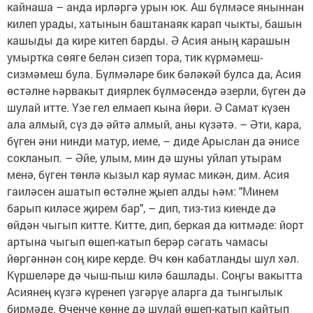
кайнаша – анда ирләргә урын юк. Аш бүлмәсе яныннан
килеп урады, хатынын баштанаяк карап чыкты, башын
кашыды да кире китеп барды. Ә Асия аның карашын
умыртка сөяге белән сизеп тора, тик күрмәмеш-
сизмәмеш була. Бүлмәләре бик бәләкәй булса да, Асия
өстәлне һәрвакыт диярлек бүлмәсендә әзерли, бүген дә
шулай итте. Үзе гел елмаеп кына йөри. Ә Самат күзен
ала алмый, сүз дә әйтә алмый, аны күзәтә. – Әти, кара,
бүген әни нинди матур, иеме, – диде Арыслан да әнисе
сокланып. – Әйе, улым, мин дә шуны уйлап утырам
менә, бүген төнлә кызыл кар яумас микән, дим. Асия
гаиләсен ашатып өстәлне җыеп алды һәм: "Минем
барып киләсе җирем бар", – дип, тиз-тиз киенде дә
өйдән чыгып китте. Китте, дип, беркая да китмәде: йорт
артына чыгып өшеп-катып берәр сәгать чамасы
йөргәннән соң кире керде. Өч көн кабатланды шул хәл.
Күршеләре дә чыш-пыш килә башлады. Соңгы вакытта
Асиянең күзгә күренеп үзгәрүе аларга да тынгылык
бирмәде. Өченче көнне дә шулай өшеп-катып кайтып