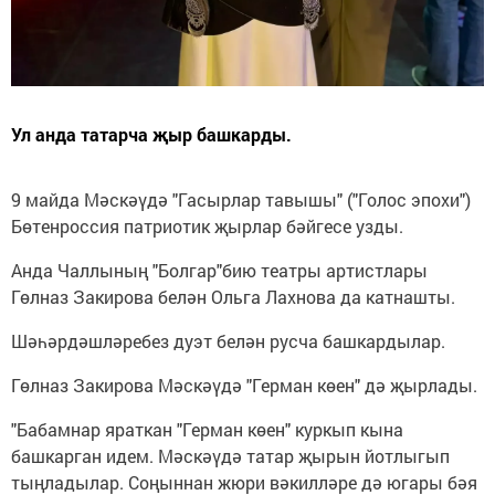
Ул анда татарча җыр башкарды.
9 майда Мәскәүдә "Гасырлар тавышы" ("Голос эпохи")
Бөтенроссия патриотик җырлар бәйгесе узды.
Анда Чаллының "Болгар"бию театры артистлары
Гөлназ Закирова белән Ольга Лахнова да катнашты.
Шәһәрдәшләребез дуэт белән русча башкардылар.
Гөлназ Закирова Мәскәүдә "Герман көен" дә җырлады.
"Бабамнар яраткан "Герман көен" куркып кына
башкарган идем. Мәскәүдә татар җырын йотлыгып
тыңладылар. Соңыннан жюри вәкилләре дә югары бәя