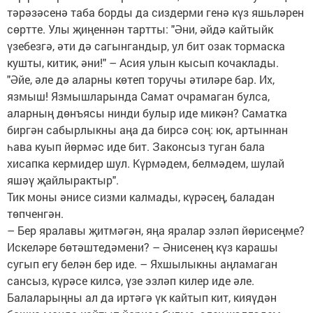
тәрәзәсенә таба борды да сиздерми генә күз яшьләрен
сөртте. Улы җиңеннән тартты: "Әни, әйдә кайтыйк
үзебезгә, әти дә сагынгандыр, ул бит озак тормаска
кушты, китик, әни!" – Асия улын кысып кочаклады.
"Әйе, әле дә аларны көтеп торучы әтиләре бар. Их,
язмыш! Язмышларында Самат очрамаган булса,
аларның дөнъясы нинди булыр иде микән? Саматка
биргән сабырлыкны аңа да бирсә соң: юк, артыннан
һава куып йөрмәс иде бит. Законсыз туган бала
хисапка кермидер шул. Күрмәдем, белмәдем, шулай
яшәү җайлырактыр".
Тик моны әнисе сизми калмады, күрәсең, баладан
төпченгән.
– Бер яралавы җитмәгән, яңа яралар эзләп йөрисеңме?
Искеләре бөтәштедәмени? – Әнисенең күз карашы
сугып егу белән бер иде. – Яхшылыкны аңламаган
сансыз, күрәсе килсә, үзе эзләп килер иде әле.
Балаларыңны ал да иртәгә үк кайтып кит, кияүдән