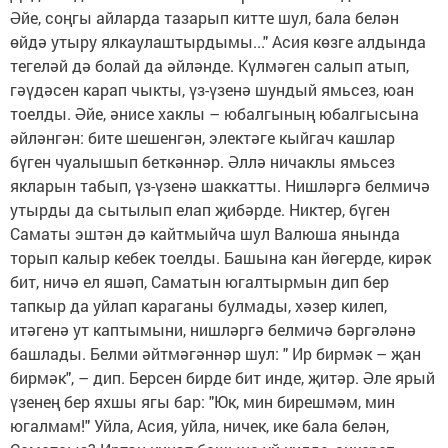
Әйе, соңгы айларда тазарып китте шул, бала белән
өйдә утыру ялкаулаштырдымы..." Асия көзге алдында
тегеләй дә болай да әйләнде. Күлмәген салып атып,
гәүдәсен карап чыкты, үз-үзенә шундый ямьсез, юан
тоелды. Әйе, әнисе хаклы – юбалгының юбалгысына
әйләнгән: бите шешенгән, электәге кыйгач кашлар
бүген чуалышып беткәннәр. Әллә ничаклы ямьсез
якларын табып, үз-үзенә шаккатты. Нишләргә белмичә
утырды да сытылып елап җибәрде. Никтер, бүген
Саматы эштән дә кайтмыйча шул Валюша янында
торып калыр кебек тоелды. Башына кан йөгерде, кирәк
бит, ничә ел яшәп, Саматын югалтырмын дип бер
тапкыр да уйлап караганы булмады, хәзер килеп,
итәгенә ут каптымыни, нишләргә белмичә бәргәләнә
башлады. Белми әйтмәгәннәр шул: " Ир бирмәк – җан
бирмәк", – дип. Берсен бирде бит инде, җитәр. Әле ярый
үзенең бер яхшы ягы бар: "Юк, мин бирешмәм, мин
югалмам!" Уйла, Асия, уйла, ничек, ике бала белән,