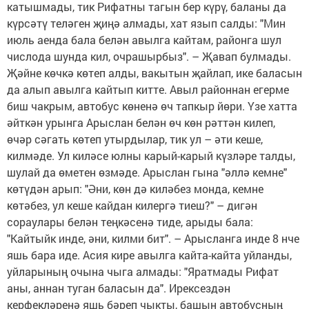
катышмады, тик Рифатны тагын бер күрү, баланы да
күрсәтү теләген җиңә алмады, хат язып салды: "Мин
июль аенда бала белән авылга кайтам, районга шул
числода шунда кил, очрашырбыз". – Җавап булмады.
Җәйне көчкә көтеп алды, вакытын җайлап, ике баласын
да алып авылга кайтып китте. Авыл районнан егерме
биш чакрым, автобус көненә өч тапкыр йөри. Үзе хатта
әйткән урынга Арыслан белән өч көн рәттән килеп,
өчәр сәгать көтеп утырдылар, тик ул – әти кеше,
килмәде. Ул киләсе юлны карый-карый күзләре талды,
шулай да өметен өзмәде. Арыслан гына "әллә кемне"
көтүдән арып: "Әни, көн дә киләбез монда, кемне
көтәбез, ул кеше кайдан килергә тиеш?" – дигән
сораулары белән теңкәсенә тиде, арыды бала:
"Кайтыйк инде, әни, килми бит". – Арысланга инде 8 нче
яшь бара иде. Асия кире авылга кайта-кайта уйланды,
уйларының очына чыга алмады: "Яратмады Рифат
аны, аннан туган баласын да". Ирексездән
керфекләренә яшь бәреп чыкты, башын автобусның