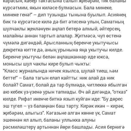
карасын, кабер тактасына салып җибәрәм, тик баланы
күрсәтмим, якын киләсе булмасын. Бала минеке,
минеке генә!" – дип тузынды тынына буылып. Асиянең
бик тә күрсәтәсе килә дә бит әтисенә улын, Саматның
шулчаклы җенләнүен аңлап бетерә алмый, әйтерсең,
малайны аннан тартып алалар. Җитмәсә, чүп өстенә
чүмәлә дигәндәй, Арысланның беренче укытучысы
декретка китте дә, аның урынына яңа укытучы килде.
Беренче укытучы белән аңлашканнар иде юкса,
монысы шул чаклы кире булып чыкты:
"Класс журналында ничек язылса, шулай тиеш, һәм
бетте!" – Бала тагын елап кайтты: ник алай да ник
болай? Самат, болай да тар бүлмәдә, читлеккә ябылган
аю кебек үз-үзенә урын тапмады. Өч ай дигәндә, "отказ"
килде. Рифат икенче биткә язып куйган иде: "Бу дөрес
эш түгел – үз балаңнан баш тарту. Кирәк икән – кирәк,
җибәрәм, алыгыз". Кәгазьне алган көнне үк, Самат
эшеннән ял алып, баланы уллыкка алуны
рәсмиләштерү артыннан йөри башлады. Асия бернигә