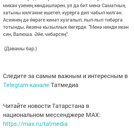
микән үзенең көндәшләрен, ул да бит менә Саматның
хатыны килгәнне ишетеп, күрергә дип чабып килгән.
Асиянең дә йөрәге кинәт кузгалып, лып-лып тибәргә
тотынды, йөзенә кызыллык йөгерде. "Менә нинди икән
син, Валюша. Әйе, чибәрсең".
(Дәвамы бар.)
Следите за самым важным и интересным в
Telegram-канале
Татмедиа
Читайте новости Татарстана в
национальном мессенджере MАХ:
https://max.ru/tatmedia