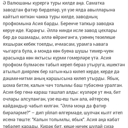
Ә Валюшаны күрергә туры килде аңа. Саматка
заводтан фатир бирделәр, ул үзе ялда авылларына
кайтып киткән чакка туры килде, заводның
профкомына Асия барды. Беренче тапкыр заводка
керүе иде. Караңгы. Әллә нинди исле завод цехлары
бер дә ошамады, әллә өйрәнгәнгә, үзенең төзелеше
яхшырак кебек тоелды, ичмасам, урамга һавага
чыгарга була, ә монда көн буена шушы тимер-чуен
арасында көн яктысы күрми гомерләре үтә. Асия
профком бүлмәсен табып кереп бераз утыруга, ишектән
атылып диярлек бер хатын-кыз килеп керде, керде дә
дәшми-нитми аның каршысына килеп утырды. Ябык,
шома битле, калын чәч толымы баш түбәсенә уралган.
Асия бер генә караш ташлап алды: күзләре ут яна, бит
очлары алсуланган, үзе еш-еш тын ала, әйтерсең
кайдандыр чабып килгән. "Әллә моңа да фатир
бирәләрме?" – дип уйлап өлгермәде, шулчак кылт итеп
исенә төште: "Калын толымлы, ябык". Асия аңа кабат
төбәлеп карады. Кирәк бит, кеше ничек шулай сизә