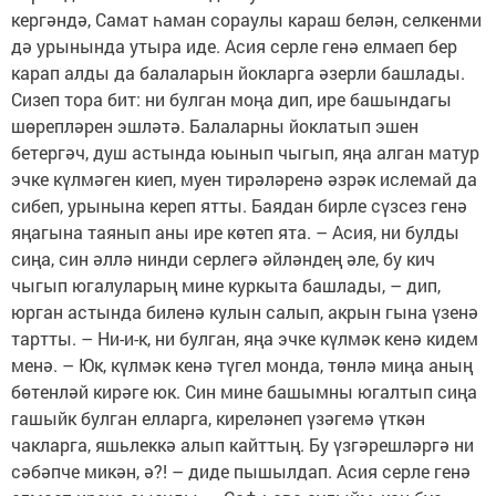
кергәндә, Самат һаман сораулы караш белән, селкенми
дә урынында утыра иде. Асия серле генә елмаеп бер
карап алды да балаларын йокларга әзерли башлады.
Сизеп тора бит: ни булган моңа дип, ире башындагы
шөрепләрен эшләтә. Балаларны йоклатып эшен
бетергәч, душ астында юынып чыгып, яңа алган матур
эчке күлмәген киеп, муен тирәләренә әзрәк ислемай да
сибеп, урынына кереп ятты. Баядан бирле сүзсез генә
яңагына таянып аны ире көтеп ята. – Асия, ни булды
сиңа, син әллә нинди серлегә әйләндең әле, бу кич
чыгып югалуларың мине куркыта башлады, – дип,
юрган астында биленә кулын салып, акрын гына үзенә
тартты. – Ни-и-к, ни булган, яңа эчке күлмәк кенә кидем
менә. – Юк, күлмәк кенә түгел монда, төнлә миңа аның
бөтенләй кирәге юк. Син мине башымны югалтып сиңа
гашыйк булган елларга, киреләнеп үзәгемә үткән
чакларга, яшьлеккә алып кайттың. Бу үзгәрешләргә ни
сәбәпче микән, ә?! – диде пышылдап. Асия серле генә