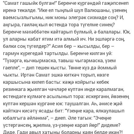
"Самат гашыйк булган!" Беренче күргәндәй гаҗәпсенеп
иренә текәлде. "Ике ел тыңлый шул Валюшаны, үзенең
ваемсызлыгымы, ник моны элегрәк сизмәде соң? И,
аңгыра, гаиләң кыл өстендә тора түгелме синең?
Беренче мәхәббәтен кайтарып булмый, ә балалары. Юк,
ул аларны кабат ятим итә алмый ич. Ни эшләргә соң,
бәлки соң түгелдер?" Асия бер – кысылды, бер –
гармун күрегедәй тартылды. Беренче килгән уй:
"Түзәргә, кычкырмаска, тавыш чыгармаска, үзем
гаепле", – дип тешен кысты. Төнне күз дә йоммый
чыкты. Иртән Самат эшкә киткәч торып, көзге
каршысына килеп басты: кәҗә койрыгы кебек
резинкага җыелган чәчләре күптән инде каралмаган,
өстендәге күлмәге асылынып тора: искергәнн, йөзенең
күптән кершән күргәне юк: таушалган. Аһ, әнисе җәй
кайткач кисәтү ясады бит: "Үзеңне кара, ялкаулашып
юбалгыга әйләнмә", – диеп. Әле тагын: "Эчеңне
үстергәнсең, җәелмә, үз-үзеңне карап йөр!" дидеме?
Диде. Гади авыл хатыны боларны каян белде икән?!