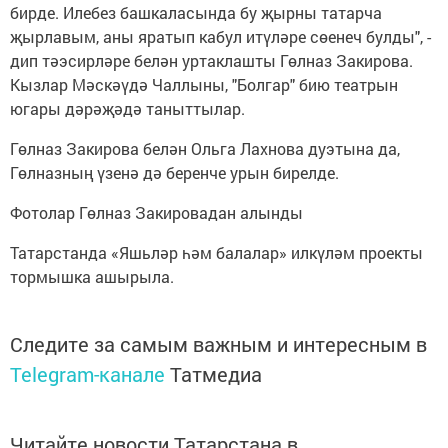
бирде. Илебез башкаласында бу җырны татарча
җырлавым, аны яратып кабул итүләре сөенеч булды", -
дип тәэсирләре белән уртаклашты Гөлназ Закирова.
Кызлар Мәскәүдә Чаллыны, "Болгар" бию театрын
югары дәрәҗәдә таныттылар.
Гөлназ Закирова белән Ольга Лахнова дуэтына да,
Гөлназның үзенә дә беренче урын бирелде.
Фотолар Гөлназ Закировадан алынды
Татарстанда «Яшьләр һәм балалар» илкүләм проекты
тормышка ашырыла.
Следите за самым важным и интересным в
Telegram-канале
Татмедиа
Читайте новости Татарстана в