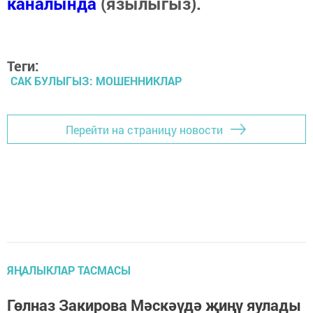
каналында
(язылыгыз).
Теги:
САК БУЛЫГЫЗ: МОШЕННИКЛАР
Перейти на страницу новости
ЯҢАЛЫКЛАР ТАСМАСЫ
Гөлназ Закирова Мәскәүдә җиңү яулады