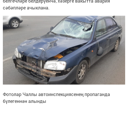
белгечләре белдерүенчә, хәзерге вакытта авария
сәбәпләре ачыклана.
Фотолар Чаллы автоинспекциясенең пропаганда
бүлегеннән алынды