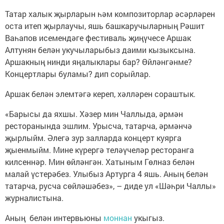
Татар халык җырларын һәм композиторлар әсәрләрен
оста итеп җырлаучы, яшь башкаручыларның Рәшит
Ваһапов исемендәге фестиваль җиңүчесе Аршак
Алтунян белән укучыларыбыз даими кызыксына.
Аршакның нинди яңалыклары бар? Өйләнгәнме?
Концертлары буламы? дип сорыйлар.
Аршак белән элемтәгә кереп, хәлләрен сораштык.
«Барысы да яхшы. Хәзер мин Чаллыда, әрмән
ресторанында эшлим. Урысча, татарча, әрмәнчә
җырлыйм. Әлегә зур залларда концерт куярга
җыенмыйм. Мине күрергә теләүчеләр ресторанга
килсеннәр. Мин өйләнгән. Хатыным Гөлназ белән
малай үстерәбез. Улыбыз Артурга 4 яшь. Аның белән
татарча, русча сөйләшәбез», – диде ул «Шәһри Чаллы»
журналистына.
Аның белән интервьюны
моннан
укыгыз.