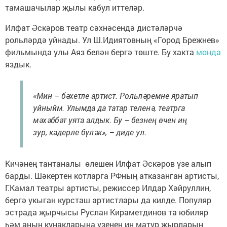
тамашачылар җылы кабул иттеләр.
Илфат Әскәров театр сәхнәсендә дистәләрчә
рольләрдә уйнады. Ул Ш.Идиятовның «Город Брежнев»
фильмында улы Аяз белән бергә төште. Бу хакта
монда
яздык.
«Мин – бәхетле артист. Рольләремне яратып
уйныйм. Улымда да татар теленә, театрга
мәхәббәт уята алдык. Бу – безнең өчен иң
зур, кадерле бүләк», – диде ул.
Кичәнең тантаналы өлешен Илфат Әскәров үзе алып
барды. Шәкертен котларга РФның атказанган артисты,
Г.Камал театры артисты, режиссер Илдар Хәйруллин,
бергә укыган курсташ артистлары да килде. Популяр
эстрада җырчысы Руслан Кираметдинов та юбиляр
һәм аның кунакларына үзенең иң матур җырларын