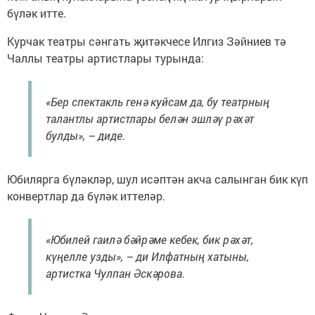
бүләк итте.
Курчак театры сәнгать җитәкчесе Илгиз Зәйниев тә
Чаллы театры артистлары турында:
«Бер спектакль генә куйсам да, бу театрның
талантлы артистлары белән эшләү рәхәт
булды», – диде.
Юбилярга бүләкләр, шул исәптән акча салынган бик күп
конвертлар да бүләк иттеләр.
«Юбилей гаилә бәйрәме кебек, бик рәхәт,
күңелле узды», – ди Илфатның хатыны,
артистка Чулпан Әскәрова.