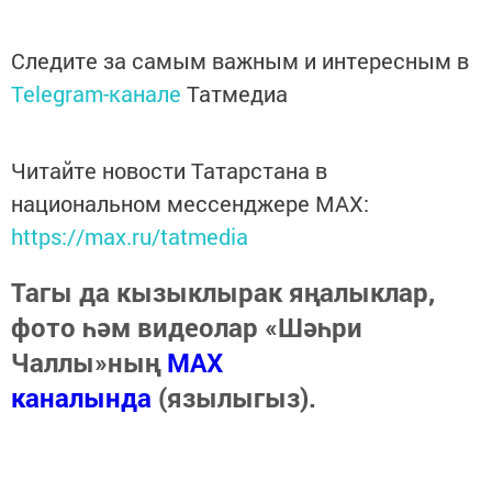
Следите за самым важным и интересным в
Telegram-канале
Татмедиа
Читайте новости Татарстана в
национальном мессенджере MАХ:
https://max.ru/tatmedia
Тагы да кызыклырак яңалыклар,
фото һәм видеолар «Шәһри
Чаллы»ның
MAX
каналында
(язылыгыз).