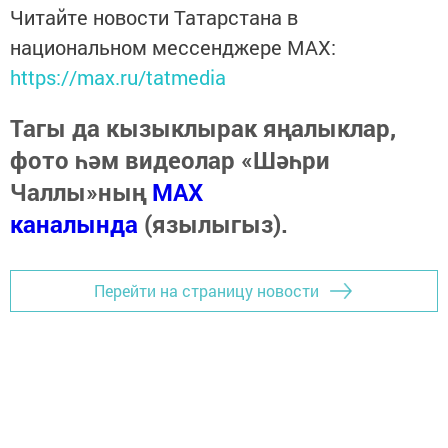
Читайте новости Татарстана в
национальном мессенджере MАХ:
https://max.ru/tatmedia
Тагы да кызыклырак яңалыклар,
фото һәм видеолар «Шәһри
Чаллы»ның
MAX
каналында
(язылыгыз).
Перейти на страницу новости