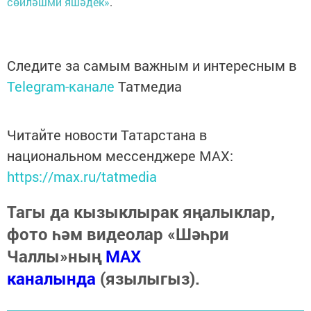
сөйләшми яшәдек»
.
Следите за самым важным и интересным в
Telegram-канале
Татмедиа
Читайте новости Татарстана в
национальном мессенджере MАХ:
https://max.ru/tatmedia
Тагы да кызыклырак яңалыклар,
фото һәм видеолар «Шәһри
Чаллы»ның
MAX
каналында
(язылыгыз).