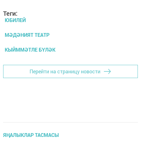
Теги:
ЮБИЛЕЙ
МӘДӘНИЯТ ТЕАТР
КЫЙММӘТЛЕ БҮЛӘК
Перейти на страницу новости
ЯҢАЛЫКЛАР ТАСМАСЫ