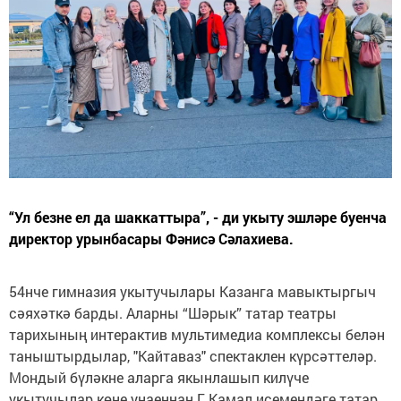
“Ул безне ел да шаккаттыра”, - ди укыту эшләре буенча
директор урынбасары Фәнисә Сәлахиева.
54нче гимназия укытучылары Казанга мавыктыргыч
сәяхәткә барды. Аларны “Шәрык” татар театры
тарихының интерактив мультимедиа комплексы белән
таныштырдылар, "Кайтаваз" спектаклен күрсәттеләр.
Мондый бүләкне аларга якынлашып килүче
укытучылар көне уңаеннан Г. Камал исемендәге татар