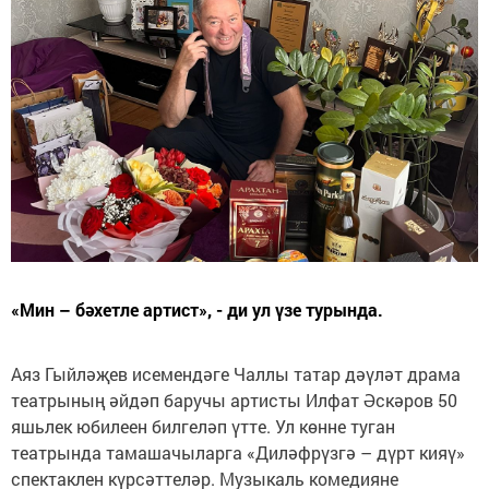
«Мин – бәхетле артист», - ди ул үзе турында.
Аяз Гыйләҗев исемендәге Чаллы татар дәүләт драма
театрының әйдәп баручы артисты Илфат Әскәров 50
яшьлек юбилеен билгеләп үтте. Ул көнне туган
театрында тамашачыларга «Диләфрүзгә – дүрт кияү»
спектаклен күрсәттеләр. Музыкаль комедияне