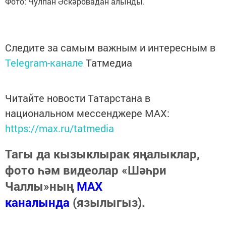
Фото: Чулпан Әскәровадан алынды.
Следите за самым важным и интересным в
Telegram-канале
Татмедиа
Читайте новости Татарстана в
национальном мессенджере MАХ:
https://max.ru/tatmedia
Тагы да кызыклырак яңалыклар,
фото һәм видеолар «Шәһри
Чаллы»ның
MAX
каналында
(язылыгыз).