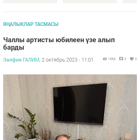
ЯҢАЛЫКЛАР ТАСМАСЫ
Чаллы артисты юбилеен үзе алып
барды
Зөлфия ГАЛИМ,
2 октябрь 2023 - 11:01
1553
0
0