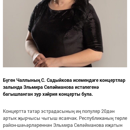
Бүген Чаллының С. Садыйкова исемендәге концертлар
залында Эльмира Сөләйманова истәлегенә
багышланган зур хәйрия концерты була.
Концертта татар эстрадасының иң популяр 20дән
артык җырчысы чыгыш ясаячак. Республиканың төрле
район-шәһәрләреннән Эльмира Сөләйманова иҗатын