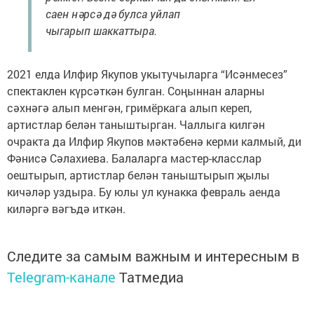
саен нәрсә дә булса уйлап
чыгарып шаккаттыра.
2021 елда Илфир Якупов укытучыларга “Исәнмесез”
спектаклен күрсәткән булган. Соңыннан аларны
сәхнәгә алып менгән, гримёркага алып кереп,
артистлар белән таныштырган. Чаллыга килгән
очракта да Илфир Якупов мәктәбенә керми калмый, ди
Фәнисә Сәлахиева. Балаларга мастер-класслар
оештырып, артистлар белән таныштырып җылы
кичәләр уздыра. Бу юлы ул кунакка февраль аенда
киләргә вәгъдә иткән.
Следите за самым важным и интересным в
Telegram-канале
Татмедиа