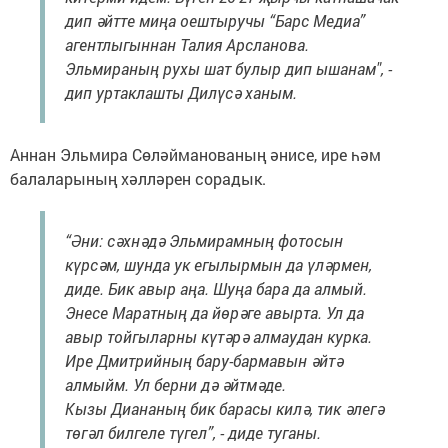
дип әйтте миңа оештыручы “Барс Медиа”
агентлыгыннан Талия Арсланова.
Эльмираның рухы шат булыр дип ышанам", -
дип уртаклашты Дилүсә ханым.
Аннан Эльмира Сөләйманованың әнисе, ире һәм
балаларының хәлләрен сорадык.
“Әни: сәхнәдә Эльмирамның фотосын
күрсәм, шунда ук егылырмын да үләрмен,
диде. Бик авыр аңа. Шуңа бара да алмый.
Энесе Маратның да йөрәге авырта. Ул да
авыр тойгыларны күтәрә алмаудан курка.
Ире Дмитрийның бару-бармавын әйтә
алмыйм. Ул берни дә әйтмәде.
Кызы Диананың бик барасы килә, тик әлегә
төгәл билгеле түгел”, - диде туганы.