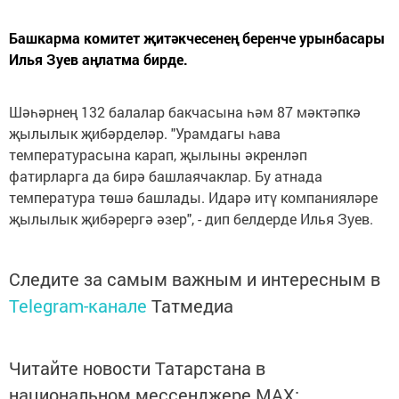
Башкарма комитет җитәкчесенең беренче урынбасары
Илья Зуев аңлатма бирде.
Шәһәрнең 132 балалар бакчасына һәм 87 мәктәпкә
җылылык җибәрделәр. "Урамдагы һава
температурасына карап, җылыны әкренләп
фатирларга да бирә башлаячаклар. Бу атнада
температура төшә башлады. Идарә итү компанияләре
җылылык җибәрергә әзер", - дип белдерде Илья Зуев.
Следите за самым важным и интересным в
Telegram-канале
Татмедиа
Читайте новости Татарстана в
национальном мессенджере MАХ: