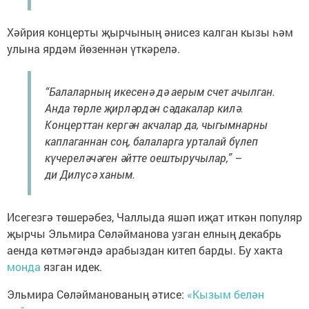
Хәйрия концерты җырчының әнисез калган кызы һәм
улына ярдәм йөзеннән үткәрелә.
“Балаларның икесенә дә аерым счет ачылган.
Анда төрле җирләрдән сәдакалар килә.
Концерттан кергән акчалар да, чыгымнарны
каплаганнан соң, балаларга урталай бүлеп
күчереләчәген әйтте оештыручылар,” –
ди Дилүсә ханым.
Исегезгә төшерәбез, Чаллыда яшәп иҗат иткән популяр
җырчы Эльмира Сөләйманова узган елның декабрь
аенда көтмәгәндә арабыздан китеп барды. Бу хакта
монда
язган идек.
Эльмира Сөләйманованың әтисе:
«Кызым белән