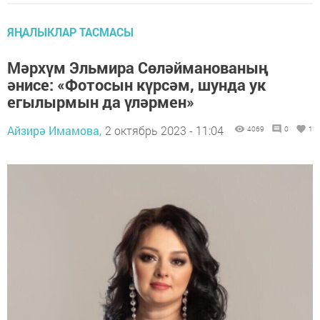
ЯҢАЛЫКЛАР ТАСМАСЫ
Мәрхүм Эльмира Сөләйманованың
әнисе: «Фотосын күрсәм, шунда ук
егылырмын да үләрмен»
Айзирә Имамова,
2 октябрь 2023 - 11:04
4069
0
1