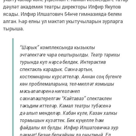
дәүләт академия театры директоры Илфир Якупов
ясады. Илфир Илшатович 54нче гимназиядә белем
алган. Һәр елны ул мәктәп укытучыларын зурларга
тырыша.
“Шәрык” комплексында кызыклы
эчтәлектәге чара оештырылды. Театр тарихы
турында күп нәрсә белдек. Интерактив
спектакль карадык. Сәхнә артын,
костюмнарны күрсәттеләр. Аннан соң бүгенге
көн проблемаларына, тел-милләт язмышы
мәсьәләләренә нигезләнеп
сәхнәләштерелгән “Кайтаваз” спектаклен
тәкъдим иттеләр. Камал театры түбәсенә
дә алып менделәр. Кабан күле, Казан халкы
тормышын күзәттек. Бик күңелле һәм
файдалы ял булды. Илфир Илшатовичка зур
рәхмәт! Безне беркайчан да онытмый. Ел