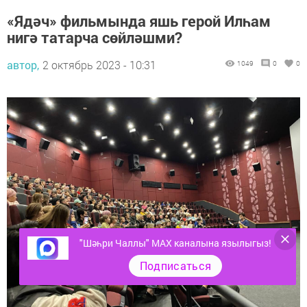
«Ядәч» фильмында яшь герой Илһам
нигә татарча сөйләшми?
автор,
2 октябрь 2023 - 10:31
1049
0
0
"Шәһри Чаллы" MAX каналына язылыгыз!
Подписаться