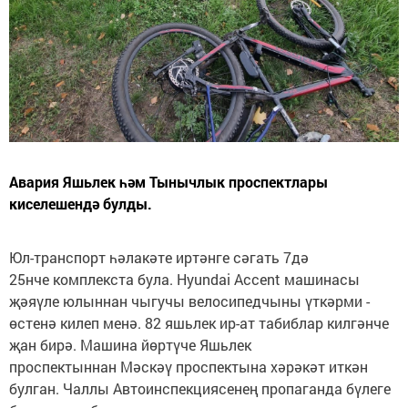
Авария Яшьлек һәм Тынычлык проспектлары
киселешендә булды.
Юл-транспорт һәлакәте иртәнге сәгать 7дә
25нче комплекста була. Hyundai Accent машинасы
җәяүле юлыннан чыгучы велосипедчыны үткәрми -
өстенә килеп менә. 82 яшьлек ир-ат табиблар килгәнче
җан бирә. Машина йөртүче Яшьлек
проспектыннан Мәскәү проспектына хәрәкәт иткән
булган. Чаллы Автоинспекциясенең пропаганда бүлеге