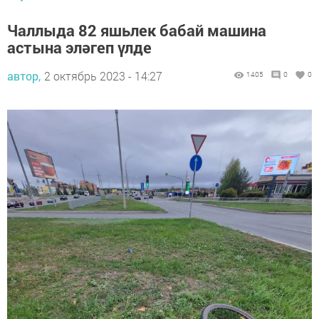
Чаллыда 82 яшьлек бабай машина
астына эләгеп үлде
автор,
2 октябрь 2023 - 14:27
1405
0
0