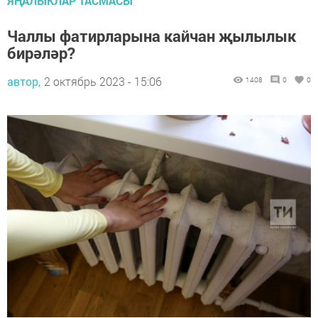
ЯҢАЛЫКЛАР ТАСМАСЫ
Чаллы фатирларына кайчан җылылык
бирәләр?
автор,
2 октябрь 2023 - 15:06
1408
0
0