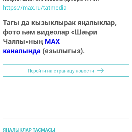
https://max.ru/tatmedia
Тагы да кызыклырак яңалыклар,
фото һәм видеолар «Шәһри
Чаллы»ның
MAX
каналында
(язылыгыз).
Перейти на страницу новости
ЯҢАЛЫКЛАР ТАСМАСЫ