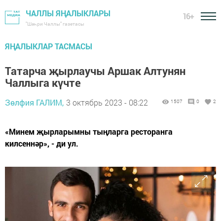
ЧАЛЛЫ ЯҢАЛЫКЛАРЫ
16+
"Шәһри Чаллы" газетасы
ЯҢАЛЫКЛАР ТАСМАСЫ
Татарча җырлаучы Аршак Алтунян
Чаллыга күчте
Зөлфия ГАЛИМ,
3 октябрь 2023 - 08:22
1507
0
2
«Минем җырларымны тыңларга ресторанга
килсеннәр», - ди ул.