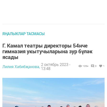
ЯҢАЛЫКЛАР ТАСМАСЫ
Г. Камал театры директоры 54нче
гимназия укытучыларына зур бүләк
ясады
2 октябрь 2023 -
Лилия Хәбибҗанова,
1054
0
1
13:48