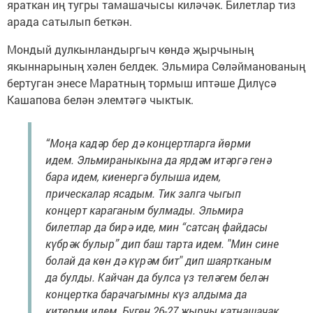
яраткан иң тугры тамашачысы киләчәк. Билетлар тиз
арада сатылып беткән.
Мондый дулкынландыргыч көндә җырчының
якыннарының хәлен белдек. Эльмира Сөләйманованың
бертуган энесе Маратның тормыш иптәше Дилүсә
Кашапова белән элемтәгә чыктык.
“Моңа кадәр бер дә концертларга йөрми
идем. Эльмираныкына да ярдәм итәргә генә
бара идем, киенергә булыша идем,
прическалар ясадым. Тик залга чыгып
концерт караганым булмады. Эльмира
билетлар да бирә иде, мин “сатсаң файдасы
күбрәк булыр” дип баш тарта идем. "Мин сине
болай да көн дә күрәм бит" дип шаяртканым
да булды. Кайчан да булса үз теләгем белән
концертка барачагымны күз алдыма да
китерми идем. Бүген 26-27 җырчы катнашачак