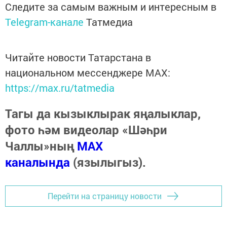
Следите за самым важным и интересным в
Telegram-канале
Татмедиа
Читайте новости Татарстана в
национальном мессенджере MАХ:
https://max.ru/tatmedia
Тагы да кызыклырак яңалыклар,
фото һәм видеолар «Шәһри
Чаллы»ның
MAX
каналында
(язылыгыз).
Перейти на страницу новости