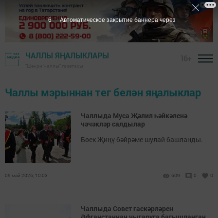
6
Автоматическое закрытие баннера через
ЧАЛЛЫ ЯҢАЛЫКЛАРЫ
16+
"Шәһри Чаллы" газетасы
Чаллы мэрыннан тег белән яңалыклар
Чаллыда Муса Җәлил һәйкәленә
чәчәкләр салдылар
Бөек Җиңү бәйрәме шулай башланды.
09 май 2026, 10:03
609
0
0
Чаллыда Совет гаскәрләрен
Әфганстаннан чыгаруга багышланган