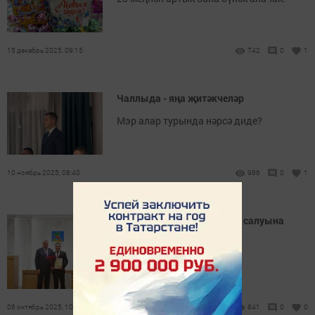
15 декабрь 2025, 09:15
742
0
1
Чаллыда - яңа җитәкчеләр
Мэр алар турында нәрсә диде?
10 ноябрь 2025, 08:40
986
0
1
Наил Мәһдиев: «Камытны салуына
шатлана»
Җитәкче эштән китте.
06 октябрь 2025, 10:37
841
0
0