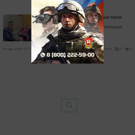
Чаллы гаиләләренә – мэрдан бүләк
Бүләкне җитәкчеләр илтеп тапшыра.
06 март 2025, 10:17
1018
0
3