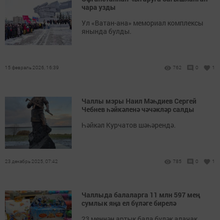
чара узды
Ул «Ватан-ана» мемориал комплексы
янында булды.
15 февраль 2026, 16:39
762
0
1
Чаллы мэры Наил Мәһдиев Сергей
Чебнев һәйкәленә чәчәкләр салды
Һәйкәл Курчатов шәһәрендә.
23 декабрь 2025, 07:42
785
0
1
Чаллыда балаларга 11 млн 597 мең
сумлык яңа ел бүләге бирелә
23 меңнән артык бала бүләк алачак.