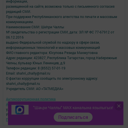
информации,
размещенной на сайте, возможна только с письменного согласия
редакций СМИ.
При поддержке Республиканского агентства по печати и массовым
коммуникациям.
Наименование СМИ: Шəhри Чаллы
№ свидетельства о регистрации СМИ, дата: ЭЛ № ФС 77-67912 от
06.12.2016
выдано Федеральной службой по надзору в сфере связи,
информационных технологий и массовых коммуникаций
ФИО главного редактора: Юсупова Резида Махмутовна
Адрес редакции: 423827, Республика Татарстан, город Набережные
Челны, бульвар Юных Ленинцев, д.9
Телефон редакции: 8 (8552) 57-01-19
Email: shahri_chally@mail.ru
О фактах коррупции сообщить по электронному адресу:
shahri_chally@mail.ru
Учредитель СМИ: АО «ТАТМЕДИА»
Антикоррупционная политика
АО «ТАТМЕДИА» использует «cookie»
для персонализации сервисов и
"Шәһри Чаллы" MAX каналына язылыгыз!
удобства пользователей сайтом.
Использование «cookie» можно отменить в настройках браузера.
Подписаться
Политика конфиденциальности