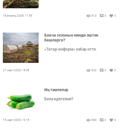
19 апрель 2026, 11:55
613
0
0
Бакча сезонын нинди эштән
башларга?
«Татар-информ» хәбәр итте.
27 март 2026, 16:35
922
0
0
Иң тәмлеләр
Белә идегезме?
15 март 2026, 10:15
863
0
0