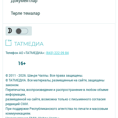
Документлар
Төрле темалар
Телефон АО «ТАТМЕДИА»:
(843) 222 09 84
16+
© 2011 - 2026. Шәһри Чаллы. Все права защищены.
© ТАТМЕДИА. Все материалы, размещенные на сайте, защищены
законом.
Перепечатка, воспроизведение и распространение в любом объеме
информации,
размещенной на сайте, возможна только с письменного согласия
редакций СМИ.
При поддержке Республиканского агентства по печати и массовым
коммуникациям.
Наименование СМИ: Шəhри Чаллы