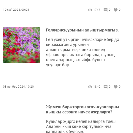
10 май 2025, 09:05
1747
0
0
Гөлләрнең урынын алыштырмагыз,
Гөл үсеп утырган чүлмәкләрне бер дә
кирәкмәгәнгә урынын
алыштырмагыз, чөнки гөлнең
яфраклары яктыга борыла, шуның
өчен аларның зәгыйфь булып
үсүләре бар.
03 ноябрь 2024, 10:20
1840
0
0
Җимеш бирә торган агач-куакларны
кышкы сезонга ничек әзерләргә?
Куаклар җиргә иелеп калырга тиеш.
Аларны кыш көне кар тулысынча
капларлык булсын.