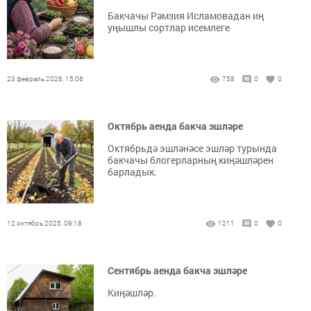
Бакчачы Рәмзия Исламовадан иң
уңышлы сортлар исемлеге
23 февраль 2026, 15:06
758
0
0
Октябрь аенда бакча эшләре
Октябрьдә эшләнәсе эшләр турында
бакчачы блогерларның киңәшләрен
барладык.
12 октябрь 2025, 09:18
1211
0
0
Сентябрь аенда бакча эшләре
Киңәшләр.