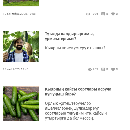
10 сентябрь 2025, 10:58
1086
0
0
Түтәлдә калдырыргамы,
үрмәләтергәме?
Кыярны ничек үстерү отышлы?
24 май 2025, 11:43
763
0
0
Кыярның кайсы сортлары аеруча
күп уңыш бирә?
Орлык җитештерүчеләр
яшелчәләрнең шулкадәр күп
сортларын тәкъдим итә, кайсын
утыртырга да белмәссең.