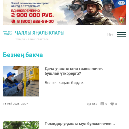
ЧАЛЛЫ ЯҢАЛЫКЛАРЫ
16+
"Шәһри Чаллы" газетасы
Безнең бакча
Дача участогына газны ничек
бушлай үткәрергә?
Белгеч киңәш бирде.
16 май 2026, 08:07
663
0
0
Помидор уңышы мул булсын өчен...