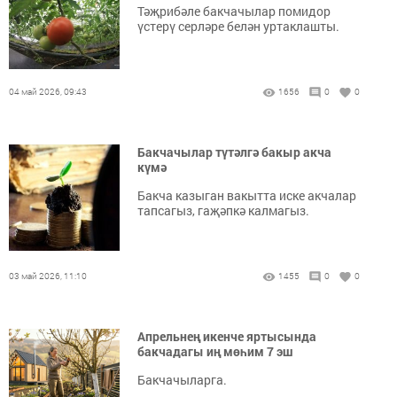
Тәҗрибәле бакчачылар помидор
үстерү серләре белән уртаклашты.
04 май 2026, 09:43
1656
0
0
Бакчачылар түтәлгә бакыр акча
күмә
Бакча казыган вакытта иске акчалар
тапсагыз, гаҗәпкә калмагыз.
03 май 2026, 11:10
1455
0
0
Апрельнең икенче яртысында
бакчадагы иң мөһим 7 эш
Бакчачыларга.