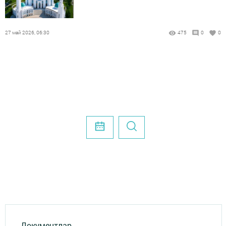
27 май 2026, 06:30
475
0
0
Документлар