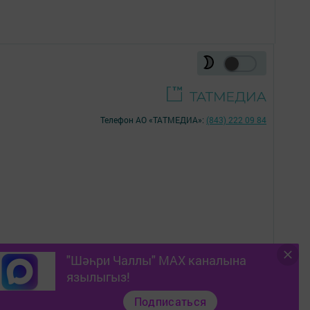
Телефон АО «ТАТМЕДИА»:
(843) 222 09 84
"Шәһри Чаллы" MAX каналына
16+
язылыгыз!
Подписаться