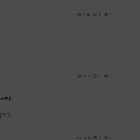
1156
0
1
1115
0
1
дылар
релә.
1219
0
0