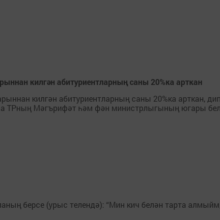
арыннан килгән абитуриентларның саны 20%ка арткан
арыннан килгән абитуриентларның саны 20%ка арткан, ди
ына ТРның Мәгърифәт һәм фән министрлыгының югары бе
ланың берсе (урыс телендә): “Мин кич белән тарта алмыйм