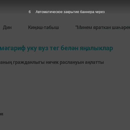
5
Автоматическое закрытие баннера через
Дин
Киңәш-табыш
"Минем яраткан шәһәрем
мәгариф уку вуз тег белән яңалыклар
ланың гражданлыгы ничек раслануын аңлатты
ән