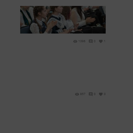
1396
0
1
857
0
0