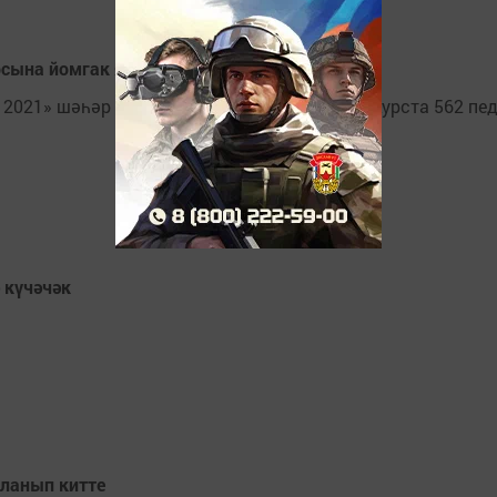
рсына йомгак ясадылар
2021» шәһәр конкурсы үткәрелде. Быел конкурста 562 пед
 күчәчәк
.
шланып китте