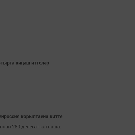
тырга киңәш иттеләр
нроссия корылтаена китте
ннан 280 делегат катнаша.