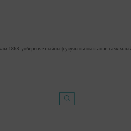
әм 1868 унберенче сыйныф укучысы мәктәпне тәмамлый