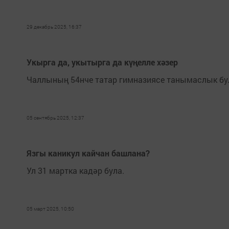
29 декабрь 2025, 16:37
Укырга да, укытырга да күңелле хәзер
Чаллының 54нче татар гимназиясе танымаслык бу
05 сентябрь 2025, 12:37
Язгы каникул кайчан башлана?
Ул 31 мартка кадәр була.
05 март 2025, 10:50