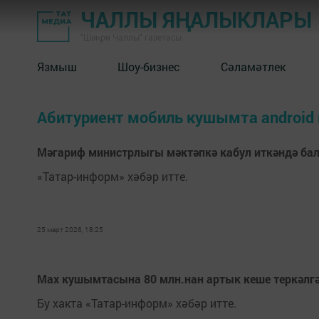
ЧАЛЛЫ ЯҢАЛЫКЛАРЫ
"Шәһри Чаллы" газетасы
Язмыш
Шоу-бизнес
Сәламәтлек
Абитуриент мобиль кушымта аndroid 
Мәгариф министрлыгы мәктәпкә кабул иткәндә ба
«Татар-информ» хәбәр итте.
25 март 2026, 18:25
Мах кушымтасына 80 млн.нан артык кеше теркәлг
Бу хакта «Татар-информ» хәбәр итте.