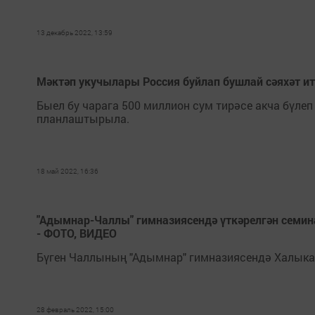
13 декабрь 2022, 13:59
Мәктәп укучылары Россия буйлап бушлай сәяхәт ит
Быел бу чарага 500 миллион сум тирәсе акча бүлеп
планлаштырыла.
18 май 2022, 16:36
"Адымнар-Чаллы" гимназиясендә үткәрелгән семи
- ФОТО, ВИДЕО
Бүген Чаллының "Адымнар" гимназиясендә Халыкар
28 февраль 2022, 15:00