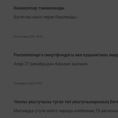
Каникуллар тәмамланды
Бүген иң озын чирек башланды.
09 гыйнвар 2025, 08:25
Россиялеләргә смартфондагы ике кушымтаны яңар
Алар 27 декабрьдән башлап эшләми.
28 декабрь 2022, 07:00
Чаллы укытучысы туган тел укытучыларының Бөте
Мәскәүдә үтүче әлеге чарада илебезнең 75 регионы