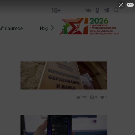
16+
" бәйгесе
Иҗат
Реклама
Онлайн язы
735
0
0