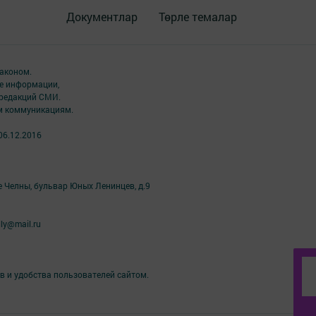
Документлар
Төрле темалар
аконом.
ме информации,
 редакций СМИ.
ым коммуникациям.
06.12.2016
е Челны, бульвар Юных Ленинцев, д.9
ly@mail.ru
в и удобства пользователей сайтом.