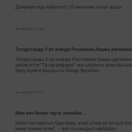
Документлар кабул итү 20 июньнән старт алды.
09 июль 2021, 13:38
Татарстанда 5 ел эчендә Россиянең башка регионн
Татарстанда 5 ел эчендә Россиянең башка регионн
хәбәр итте “Татар-информ” мәгълүмати агентлыг
бирү бүлеге башлыгы Линар Яруллин.
29 июнь 2021, 18:14
Мин кич белән тарта алмыйм…
Кибеттән кайтып барганда, алда атлаган өч кыз ба
мине әнием исни”, – дип кычкырып җибәрде.