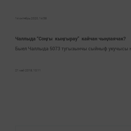
14 октябрь 2020, 14:58
Чаллыда “Соңгы кыңгырау” кайчан чыңлаячак?
Быел Чаллыда 5073 тугызынчы сыйныф укучысы һ
21 май 2018, 10:11