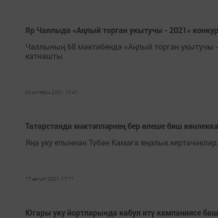
Яр Чаллыда «Аңлый торган укытучы - 2021» конку
Чаллының 68 мәктәбендә «Аңлый торган укытучы - 
катнашты.
02 октябрь 2021, 12:41
Татарстанда мәктәпләрнең бер өлеше биш көнлеккә
Яңа уку елыннан Түбән Камага яңалык кертәчәкләр
17 август 2021, 17:11
Югары уку йортларында кабул итү кампаниясе ба