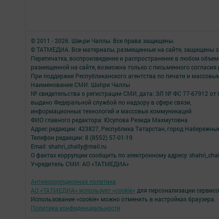
© 2011 - 2026. Шәһри Чаллы. Все права защищены.
© ТАТМЕДИА. Все материалы, размещенные на сайте, защищены з
Перепечатка, воспроизведение и распространение в любом объе
размещенной на сайте, возможна только с письменного согласия
При поддержке Республиканского агентства по печати и массов
Наименование СМИ: Шəhри Чаллы
№ свидетельства о регистрации СМИ, дата: ЭЛ № ФС 77-67912 от 
выдано Федеральной службой по надзору в сфере связи,
информационных технологий и массовых коммуникаций
ФИО главного редактора: Юсупова Резида Махмутовна
Адрес редакции: 423827, Республика Татарстан, город Набережны
Телефон редакции: 8 (8552) 57-01-19
Email: shahri_chally@mail.ru
О фактах коррупции сообщить по электронному адресу: shahri_chal
Учредитель СМИ: АО «ТАТМЕДИА»
Антикоррупционная политика
АО «ТАТМЕДИА» использует «cookie»
для персонализации сервисо
Использование «cookie» можно отменить в настройках браузера.
Политика конфиденциальности