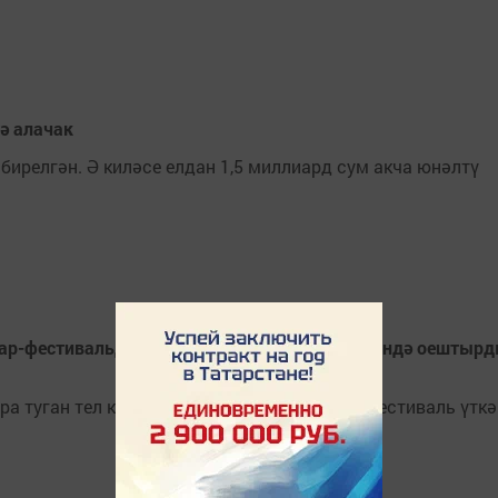
ә алачак
 бирелгән. Ә киләсе елдан 1,5 миллиард сум акча юнәлтү
нар-фестивальдә ачык дәресләрне кытай телендә оештыр
а туган тел көненә багышланган семинар-фестиваль үткә