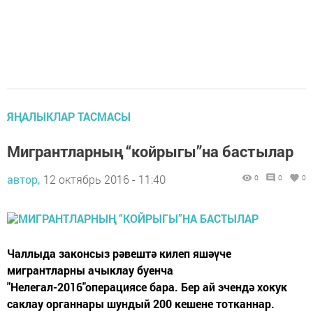
ЯҢАЛЫКЛАР ТАСМАСЫ
Мигрантларның “койрыгы”на бастылар
автор,
12 октябрь 2016 - 11:40
0
0
0
Чаллыда законсыз рәвештә килеп яшәүче
мигрантларны ачыклау буенча
"Нелегал-2016"операциясе бара. Бер ай эчендә хокук
саклау органнары шундый 200 кешене тотканнар.