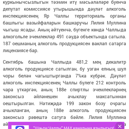
куркынычсызлыгын тәэмин итү мәсьәләләре буенча
депутат комиссиясе утырышында дәүләт алкоголь
инспекциясенең Яр Чаллы территориаль органы
башлыгы вазыйфаларын башкаручы Лилия Муллина
чыгыш ясады. Аның әйтүенчә, бүгенге көндә Чаллыда
алкогольле эчемлекләр 491 сәүдә объектында сатыла.
187 оешманың алкоголь продукциясен ваклап сатарга
лицензиясе бар.
Сентябрь башына Чаллыда 481,2 мең декалитр
алкоголь продукциясе сатылган, бу узган елның шул
чоры белән чагыштырганда 7%ка күбрәк. Дәүләт
алкоголь инспекциясенең Чаллы бүлеге 212 контроль
чара үткәргән, аның 188е спиртлы эчемлекләрнең
законсыз әйләнешен ачыклау максатыннан
оештырылган. Нәтиҗәдә 199 закон бозу очрагы
ачыкланган, аның 188е алкоголь продукциясен
законсыз рәвештә сатуга бәйле. Лилия Муллина
әйтүенчә, спиртлы эчемлекләрне законсыз сату буенча
"Шәһри Чаллы" MAX каналына язылыгыз!