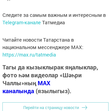
Следите за самым важным и интересным в
Telegram-канале
Татмедиа
Читайте новости Татарстана в
национальном мессенджере MАХ:
https://max.ru/tatmedia
Тагы да кызыклырак яңалыклар,
фото һәм видеолар «Шәһри
Чаллы»ның
MAX
каналында
(язылыгыз).
Перейти на страницу новости