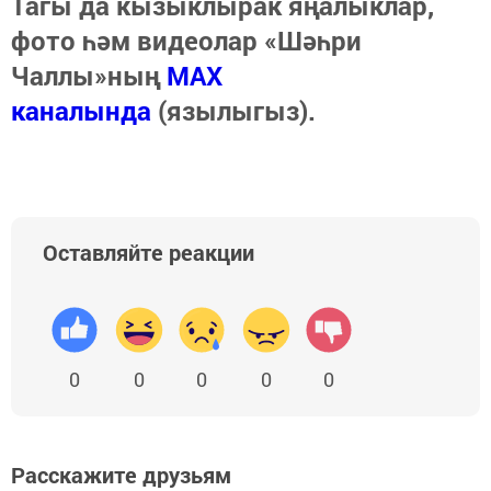
Тагы да кызыклырак яңалыклар,
фото һәм видеолар «Шәһри
Чаллы»ның
MAX
каналында
(язылыгыз).
Оставляйте реакции
0
0
0
0
0
Расскажите друзьям