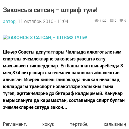
Законсыз сатсаң – штраф түлә!
автор,
11 октябрь 2016 - 11:04
1122
0
0
Шәһәр Советы депутатлары Чаллыда алкогольле һәм
спиртлы эчемлекләрне законсыз рәвештә сату
мәсьәләсен тикшерделәр. Ел башыннан шәһәребездә 3
мең 874 литр спиртлы эчемлек законсыз әйләнештән
алынган. Исерек килеш гаиләләрдә чыккан низаглар,
юллардагы транспорт һәлакәтләре халыкны гына
түгел, җитәкчеләрне дә битараф калдырмый. Канунар
кырыслануга да карамастан, составында спирт булган
эчемлекләрне сатуда закон...
Регламент, хокук тәртибе, халыкның