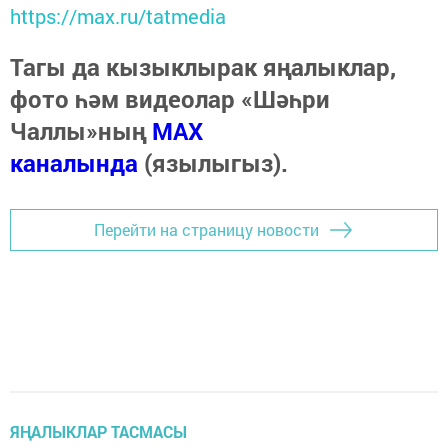
https://max.ru/tatmedia
Тагы да кызыклырак яңалыклар,
фото һәм видеолар «Шәһри
Чаллы»ның
MAX
каналында
(язылыгыз).
Перейти на страницу новости
ЯҢАЛЫКЛАР ТАСМАСЫ