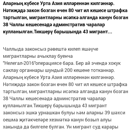
Аларның күбесе Урта Азия илләреннән килгәннәр.
Нәтиҗәдә закон бозган өчен 80 чит ил кешесе штрафка
тартылган, мигрантларны исәпкә алганда канун бозган
38 Чаллы кешесенәдә админстратив чаралар
кулланылган.Тикшерү барышында 43 мигрант...
Чаллыда
законсыз рәвештә килеп яшәүче
мигрантларны ачыклау буенча
"
Нелегал-2016
"операциясе бара. Бер ай эчендә хокук
саклау органнары шундый 200 кешене тотканнар.
Аларның күбесе Урта Азия илләреннән килгәннәр.
Нәтиҗәдә закон бозган өчен 80 чит ил кешесе штрафка
тартылган, мигрантларны исәпкә алганда канун бозган
38 Чаллы кешесенәдә админстратив чаралар
кулланылган.Тикшерү барышында 43 мигрант
законсыз эшкә урнашкан булуы һәм аларны 39 шәхси
оешма җитәкчеләре хезмәткә канун бозып алуы
хакында да билгеле булган. Ун мигрант суд карары