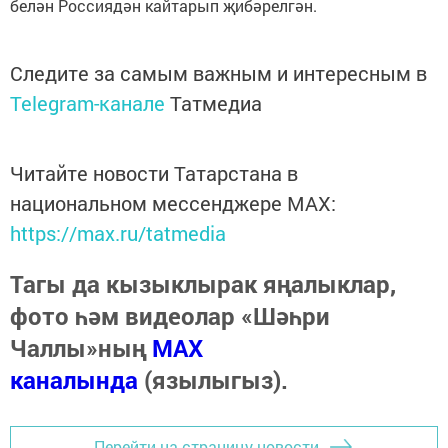
белән Россиядән кайтарып җибәрелгән.
Следите за самым важным и интересным в
Telegram-канале
Татмедиа
Читайте новости Татарстана в
национальном мессенджере MАХ:
https://max.ru/tatmedia
Тагы да кызыклырак яңалыклар,
фото һәм видеолар «Шәһри
Чаллы»ның
MAX
каналында
(язылыгыз).
Перейти на страницу новости