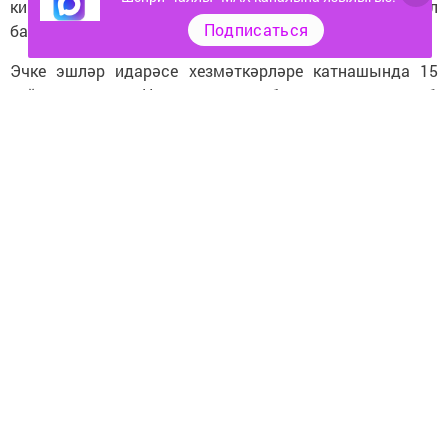
кимчелекләр 23%ка арткан. Сәүдә әйләнешеннән ел
Подписаться
башыннан 3 мең 874 литр алкоголь алынган.
Эчке эшләр идарәсе хезмәткәрләре катнашында 15
рейд үткәрелгән. Нәтиҗәдә закон бозучыларга карата 1
миллион 323 мең сум штраф салынган, бу узган елның
шул чоры белән чагыштырганда 67%ка артык.
Шунысы игътибарга лаек, Чаллы халкы спиртлы
эчемлекләрнең законсыз сатылуы турында "Халык
контроле" порталына еш мөрәҗәгать итә икән.
Агымдагы елның 8 аенда Чаллы халкыннан шундый
эчтәлекле 90 мөрәҗәгать кергән, аның 46сында закон
бозу расланган, канун бозучыларга административ эш
кузгатылган. Лилия Муллина мондый хәлләр турында
тиешле органнарга хәбәр итүчеләргә акча бирелүен дә
әйтте, 25 шәһәрдәшебез үзләре җибәргән мәгълүмат
өчен матди бүләк алган инде.
Роспотребнадзор идарәсенең территориаль бүлек