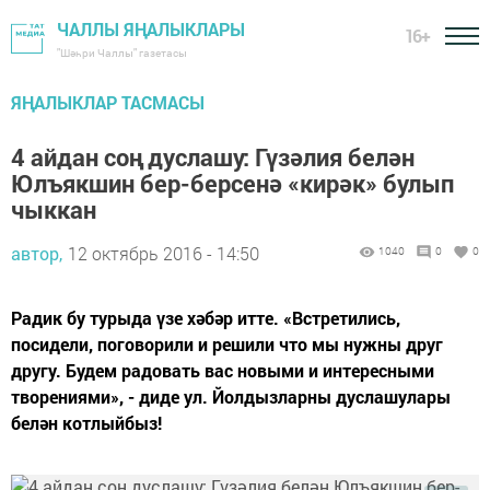
ЧАЛЛЫ ЯҢАЛЫКЛАРЫ
16+
"Шәһри Чаллы" газетасы
ЯҢАЛЫКЛАР ТАСМАСЫ
4 айдан соң дуслашу: Гүзәлия белән
Юлъякшин бер-берсенә «кирәк» булып
чыккан
автор,
12 октябрь 2016 - 14:50
1040
0
0
Радик бу турыда үзе хәбәр итте. «Встретились,
посидели, поговорили и решили что мы нужны друг
другу. Будем радовать вас новыми и интересными
творениями», - диде ул. Йолдызларны дуслашулары
белән котлыйбыз!