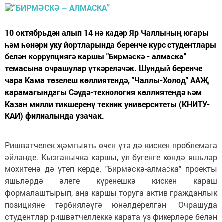
10 октябрьдән алып 14 нә кадәр Яр Чаллының югары
һәм һөнәри уку йортларында беренче курс студентлары
белән коррупциягә каршы "Бирмәскә - алмаска"
темасына очрашулар үткәреләчәк. Шундый беренче
чара Кама төзелеш көллиятендә, "Чаллы-Холод" ААҖ
карамагындагы Сәүдә-технология көллиятендә һәм
Казан милли тикшеренү техник университеты (КНИТУ-
КАИ) филиалында узачак.
Ришвәтчелек җәмгыять өчен үтә дә кискен проблемага
әйләнде. Кызганычка каршы, ул бүгенге көндә яшьләр
мохитенә дә үтеп керде. "Бирмәскә-алмаска" проекты
яшьләрдә әлеге күренешкә кискен караш
формалаштырып, аңа каршы торуга актив гражданлык
позицияне тәрбияләүгә юнәлдерелгән. Очрашуда
студентлар ришвәтчеллеккә карата үз фикерләре белән