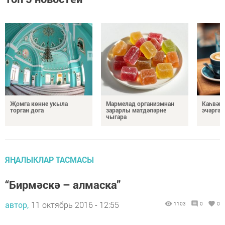
Җомга көнне укыла
Мармелад организмнан
Каһвәне
торган дога
зарарлы матдәләрне
эчәргә 
чыгара
ЯҢАЛЫКЛАР ТАСМАСЫ
“Бирмәскә – алмаска”
автор,
11 октябрь 2016 - 12:55
1103
0
0