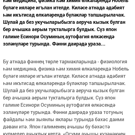
һәм медицина, физика һәм химия өлкәләрендә Нобель
бүләге ияләре игълан ителде. Киләсе атнада әдәбият
һәм икътисад өлкәләрендә бүләкләр тапшырылачак.
Шулай да без укучыларыбызга аеруча кызык булган
бер ачышка аерым тукталырга булдык. Сүз япон
галиме Есинори Осуминың аутофагия өлкәсендә
эзләнүләре турында. Фәнни даирәдә ураза...
Бу атнада фәннең төрле тармакларында - физиология
һәм медицина, физика һәм химия өлкәләрендә Нобель
бүләге ияләре игълан ителде. Киләсе атнада әдәбият
һәм икътисад өлкәләрендә бүләкләр тапшырылачак.
Шулай да без укучыларыбызга аеруча кызык булган
бер ачышка аерым тукталырга булдык. Сүз япон
галиме Есинори Осуминың аутофагия өлкәсендә
эзләнүләре турында. Фәнни даирәдә ураза тотуның
файдалы һәм зыянлы яклары турында бәхәс даими
дәвам итә. Япон галименең ачышы бу бәхәстә
күпмедер ачыклык кертә. «Осуми ачышы күзәнәкнең