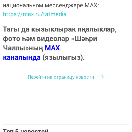
национальном мессенджере MАХ:
https://max.ru/tatmedia
Тагы да кызыклырак яңалыклар,
фото һәм видеолар «Шәһри
Чаллы»ның
MAX
каналында
(язылыгыз).
Перейти на страницу новости
Топ 5 новостей