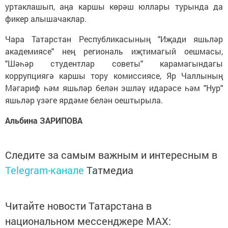
уртаклашып, аңа каршы көрәш юллары турында да
фикер алышачаклар.
Чара Татарстан Республикасының "Иҗади яшьләр
академиясе" нең региональ иҗтимагый оешмасы,
"Шәһәр студентлар советы" карамагындагы
коррупциягә каршы тору комиссиясе, Яр Чаллының
Мәгариф һәм яшьләр белән эшләү идарәсе һәм "Нур"
яшьләр үзәге ярдәме белән оештырыла.
Альбина ЗАРИПОВА
Следите за самым важным и интересным в
Telegram-канале
Татмедиа
Читайте новости Татарстана в
национальном мессенджере MАХ: