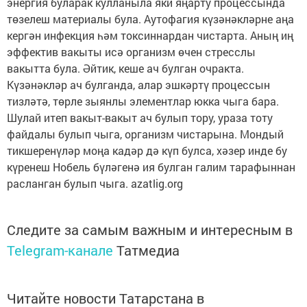
энергия буларак кулланыла яки яңарту процессында
төзелеш материалы була. Аутофагия күзәнәкләрне аңа
кергән инфекция һәм токсиннардан чистарта. Аның иң
эффектив вакыты исә организм өчен стресслы
вакытта була. Әйтик, кеше ач булган очракта.
Күзәнәкләр ач булганда, алар эшкәртү процессын
тизләтә, төрле зыянлы элементлар юкка чыга бара.
Шулай итеп вакыт-вакыт ач булып тору, ураза тоту
файдалы булып чыга, организм чистарына. Мондый
тикшеренүләр моңа кадәр дә күп булса, хәзер инде бу
күренеш Нобель бүләгенә ия булган галим тарафыннан
расланган булып чыга. azatlig.org
Следите за самым важным и интересным в
Telegram-канале
Татмедиа
Читайте новости Татарстана в