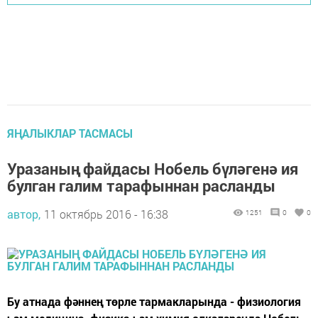
ЯҢАЛЫКЛАР ТАСМАСЫ
Уразаның файдасы Нобель бүләгенә ия
булган галим тарафыннан расланды
автор,
11 октябрь 2016 - 16:38
1251
0
0
Бу атнада фәннең төрле тармакларында - физиология