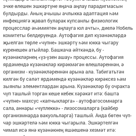
эчке өлешен эшкәртүне яңача аңлау парадигмасын
булдырды. Аның ачышы ачлыкка адаптация һәм
инфекциягә җавап буларак күпсанлы физиологик
процесслар әһәмиятен аңлауга юл ачты», диелә Нобель
комитеты белдерүендә. Аутофагия дип күзәнәкләрдә
җыелган төрле «чүпне» эшкәртү һәм юкка чыгару
күренешен атыйлар. Башкача әйткәндә, бу -
күзәнәкләрнең «үз-үзен ашау» процессы. Аутофагия
ярдәмендә күзәнәкләр кирәкмәгән өлешләреннән, ә
организм - күзәнәкләреннән арына ала. Табигатьтән
килгән бу сәләт ярдәмендә күзәнәкләр кирәксез һәм
зыянлы элементлардан арына. Күзәнәкләр бу очракта
чүп ташлый торган кеше кебек хәрәкәт итә: башта
«чүпне» махсус «капчыкларга» - аутофагосомнарга
сала, аннары «чүплеккә» - лизосомаларга (кайбер
организмнарда вакуольларга) ташлый. Анда бөтен чүп-
чар эшкәртелә һәм юкка чыгарыла. Эшкәртелгән
чимал исә янә күзәнәкнең яшәешенә хезмәт итә: