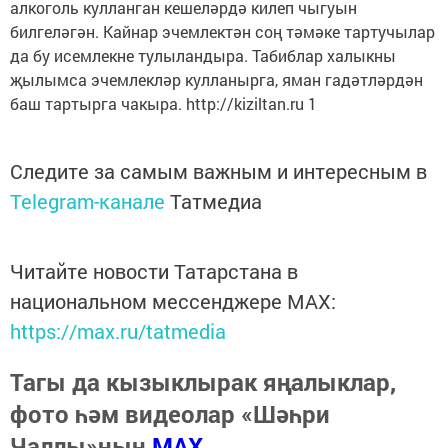
алкоголь кулланган кешеләрдә килеп чыгуын
билгеләгән. Кайнар эчемлектән соң тәмәке тартучылар
да бу исемлекне тулыландыра. Табиблар халыкны
җылымса эчемлекләр кулланырга, яман гадәтләрдән
баш тартырга чакыра. http://kiziltan.ru 1
Следите за самым важным и интересным в
Telegram-канале
Татмедиа
Читайте новости Татарстана в
национальном мессенджере MАХ:
https://max.ru/tatmedia
Тагы да кызыклырак яңалыклар,
фото һәм видеолар «Шәһри
Чаллы»ның
MAX