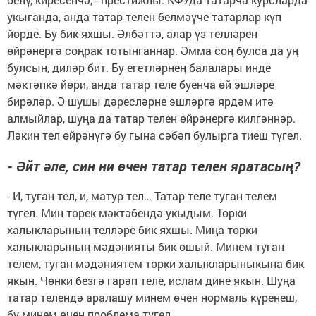
укыганда, анда татар телен белмәүче татарлар күп
йөрде. Бу бик яхшы. Әлбәттә, алар үз телләрен
өйрәнергә соңрак тотынганнар. Әмма соң булса да уң
булсын, диләр бит. Бу егетләрнең балалары инде
мәктәпкә йөри, анда татар теле буенча өй эшләре
бирәләр. Ә шушы дәресләрне эшләргә ярдәм итә
алмыйлар, шуңа да татар телен өйрәнергә килгәннәр.
Ләкин тел өйрәнүгә бу гына сәбәп булырга тиеш түгел.
- Әйт әле, син ни өчен татар телен яратасың?
- И, туган тел, и, матур тел… Татар теле туган телем
түгел. Мин төрек мәктәбендә укыдым. Төрки
халыкларының телләре бик яхшы. Миңа төрки
халыкларының мәдәнияты бик ошый. Минем туган
телем, туган мәдәниятем төрки халыкларыныкына бик
якын. Чөнки безгә гарәп теле, ислам дине якын. Шуңа
татар телендә аралашу минем өчен нормаль күренеш,
бу минем өчен проблема түгел.