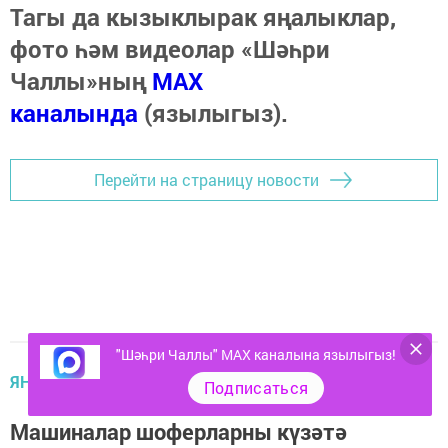
Тагы да кызыклырак яңалыклар,
фото һәм видеолар «Шәһри
Чаллы»ның
MAX
каналында
(язылыгыз).
Перейти на страницу новости
"Шәһри Чаллы" MAX каналына язылыгыз!
ЯҢАЛЫКЛАР ТАСМАСЫ
Подписаться
Машиналар шоферларны күзәтә