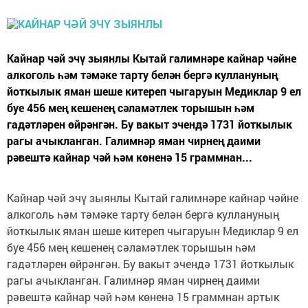
Кайнар чәй эчү зыянлы Кытай галимнәре кайнар чәйне
алкоголь һәм тәмәке тарту белән бергә куллануның
йоткылык яман шеше китереп чыгаруын Медиклар 9 ел
буе 456 мең кешенең сәламәтлек торышын һәм
гадәтләрен өйрәнгән. Бу вакыт эчендә 1731 йоткылык
рагы ачыкланган. Галимнәр яман чирнең даими
рәвештә кайнар чәй һәм көненә 15 граммнан...
Кайнар чәй эчү зыянлы Кытай галимнәре кайнар чәйне
алкоголь һәм тәмәке тарту белән бергә куллануның
йоткылык яман шеше китереп чыгаруын Медиклар 9 ел
буе 456 мең кешенең сәламәтлек торышын һәм
гадәтләрен өйрәнгән. Бу вакыт эчендә 1731 йоткылык
рагы ачыкланган. Галимнәр яман чирнең даими
рәвештә кайнар чәй һәм көненә 15 граммнан артык