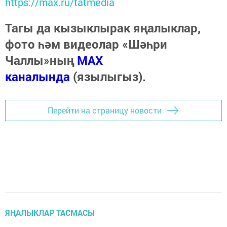
https://max.ru/tatmedia
Тагы да кызыклырак яңалыклар,
фото һәм видеолар «Шәһри
Чаллы»ның
MAX
каналында
(язылыгыз).
Перейти на страницу новости
ЯҢАЛЫКЛАР ТАСМАСЫ