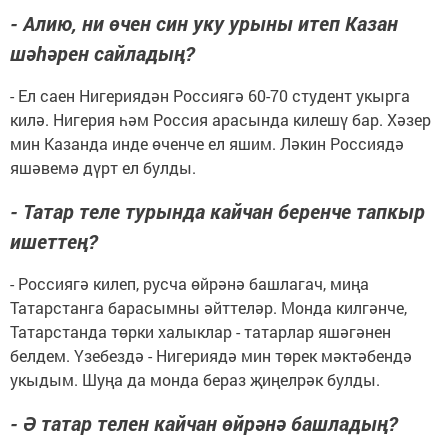
- Алию, ни өчен син уку урыны итеп Казан
шәһәрен сайладың?
- Ел саен Нигериядән Россиягә 60-70 студент укырга
килә. Нигерия һәм Россия арасында килешү бар. Хәзер
мин Казанда инде өченче ел яшим. Ләкин Россиядә
яшәвемә дүрт ел булды.
- Татар теле турында кайчан беренче тапкыр
ишеттең?
- Россиягә килеп, русча өйрәнә башлагач, миңа
Татарстанга барасымны әйттеләр. Монда килгәнче,
Татарстанда төрки халыклар - татарлар яшәгәнен
белдем. Үзебездә - Нигериядә мин төрек мәктәбендә
укыдым. Шуңа да монда бераз җиңелрәк булды.
- Ә татар телен кайчан өйрәнә башладың?