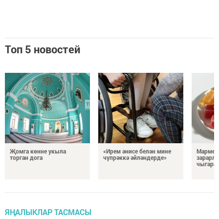
Топ 5 новостей
Җомга көнне укыла
«Ирем әнисе белән мине
Мармел
торган дога
чүпрәккә әйләндерде»
зарарл
чыгара
ЯҢАЛЫКЛАР ТАСМАСЫ