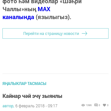
фото һәм видеолар «Шәһри
Чаллы»ның
MAX
каналында
(язылыгыз).
Перейти на страницу новости
ЯҢАЛЫКЛАР ТАСМАСЫ
Кайнар чәй эчү зыянлы
автор,
6 февраль 2018 - 09:17
1396
0
0