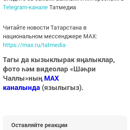
Telegram-канале
Татмедиа
Читайте новости Татарстана в
национальном мессенджере MАХ:
https://max.ru/tatmedia
Тагы да кызыклырак яңалыклар,
фото һәм видеолар «Шәһри
Чаллы»ның
MAX
каналында
(язылыгыз).
Оставляйте реакции