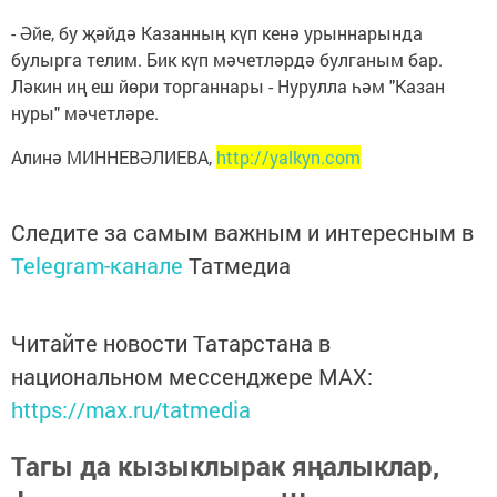
- Әйе, бу җәйдә Казанның күп кенә урыннарында
булырга телим. Бик күп мәчетләрдә булганым бар.
Ләкин иң еш йөри торганнары - Нурулла һәм "Казан
нуры" мәчетләре.
Алинә МИННЕВӘЛИЕВА,
http://yalkyn.com
Следите за самым важным и интересным в
Telegram-канале
Татмедиа
Читайте новости Татарстана в
национальном мессенджере MАХ:
https://max.ru/tatmedia
Тагы да кызыклырак яңалыклар,