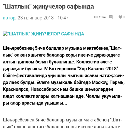
"Шатлык" җиңүчеләр сафында
автор,
23 гыйнвар 2018 - 10:47
1264
0
0
Шәһә­ре­без­нең 5нче ба­ла­лар му­зы­ка мәк­тә­бе­нең "Шат­
лык" өл­кән яшь­тә­ге ба­ла­лар хо­ры икен­че дә­рәҗә­дә­ге
ал­тын дип­лом бе­лән бү­ләк­лән­де. Кол­лек­тив әле­ге
дәрәҗәле бү­ләк­кә IV Бө­тен­рос­сия "Хор Ка­за­ны-2018"
бәй­ге-фес­ти­ва­лен­дә уңыш­лы чы­гыш яса­вы нә­ти­җә­сен­
дә ла­ек бул­ды. Әле­ге му­зы­каль бәй­ге­дә Мәс­кәү, Пермь,
Крас­но­ярск, Но­во­си­бирск һәм баш­ка шәһәр­ләр­дән
иҗат кол­лек­тив­ла­ры кат­наш­кан иде. Чал­лы уку­чы­ла­
ры алар ара­сын­да уңыш­лы...
Шәһә­ре­без­нең 5нче ба­ла­лар му­зы­ка мәк­тә­бе­нең "Шат­
лык" өл­кән яшь­тә­ге ба­ла­лар хо­ры икен­че дә­рәҗә­дә­ге