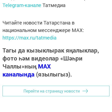
Telegram-канале
Татмедиа
Читайте новости Татарстана в
национальном мессенджере MАХ:
https://max.ru/tatmedia
Тагы да кызыклырак яңалыклар,
фото һәм видеолар «Шәһри
Чаллы»ның
MAX
каналында
(язылыгыз).
Перейти на страницу новости