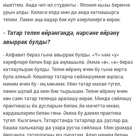
ишеттем. Анда чит ил студенты - Япония кызы беренче
урын алды. Киләсе елда мин дә анда катнашырга
телим. Ләкин аңа кадәр бик күп әзерләнергә кирәк.
- Татар телен өйрәнгәндә, нәрсәне өйрәнү
авыррак булды?
- Алфавит бераз гына авыррак булды. «Ү» һәм «у»
хәрефләре белән бар да аңлашыла. Әмма «ө», «ә» бераз
катлаулырак булды. Телне өйрәнү өчен бу гына киртә
була алмый. Кешеләр татарча сөйләшүемне аңласа,
минем өчен бу - иң мөһиме. Мин татар малае түгел,
ләкин шулай да мин бик тырышам. Телне өйрәнү өчен
көн саен татар телендә аралашу кирәк. Миндә сөйләшү
практикасы йә дусларым белән, йә мәчеттә имам,
кардәшләрем белән генә. Әмма бу даими практика
түгел. Кызганыч, Татарстанда татарлар да, руслар да,
башка халыкалар да үзара русча сөйләшә. Мин урамда
йөргәндә, татарларны еш очратам. Алар минем белән