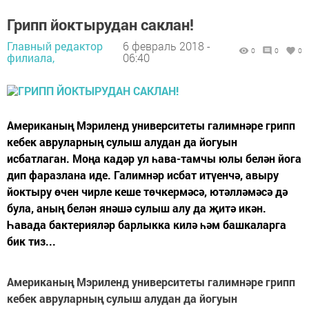
Грипп йоктырудан саклан!
Главный редактор
6 февраль 2018 -
0
0
0
филиала,
06:40
Американың Мэриленд университеты галимнәре грипп
кебек авруларның сулыш алудан да йогуын
исбатлаган. Моңа кадәр ул һава-тамчы юлы белән йога
дип фаразлана иде. Галимнәр исбат итүенчә, авыру
йоктыру өчен чирле кеше төчкермәсә, ютәлләмәсә дә
була, аның белән янәшә сулыш алу да җитә икән.
Һавада бактерияләр барлыкка килә һәм башкаларга
бик тиз...
Американың Мэриленд университеты галимнәре грипп
кебек авруларның сулыш алудан да йогуын