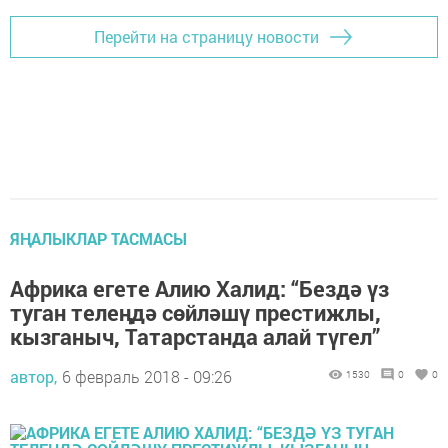
Перейти на страницу новости
ЯҢАЛЫКЛАР ТАСМАСЫ
Африка егете Алию Халид: “Бездә үз
туган телеңдә сөйләшү престижлы,
кызганыч, Татарстанда алай түгел”
автор,
6 февраль 2018 - 09:26
1530
0
0