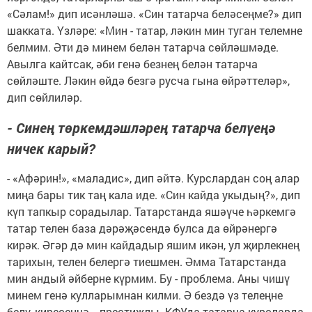
«Сәлам!» дип исәнләшә. «Син татарча беләсеңме?» дип
шакката. Үзләре: «Мин - татар, ләкин мин туган телемне
белмим. Әти дә минем белән татарча сөйләшмәде.
Авылга кайтсак, әби генә безнең белән татарча
сөйләште. Ләкин өйдә безгә русча гына өйрәттеләр»,
дип сөйлиләр.
- Синең төркемдәшләрең татарча белүеңә
ничек карый?
- «Афәрин!», «маладис», дип әйтә. Курслардан соң алар
миңа бары тик таң кала иде. «Син кайда укыдың?», дип
күп тапкыр сорадылар. Татарстанда яшәүче һәркемгә
татар телен база дәрәҗәсендә булса да өйрәнергә
кирәк. Әгәр дә мин кайдадыр яшим икән, ул җирлекнең
тарихын, телен белергә тиешмен. Әмма Татарстанда
мин андый әйберне күрмим. Бу - проблема. Аны чишү
минем генә кулларымнан килми. Ә бездә үз телеңне
белү, киресенчә, - престижлы. КФУда татарча курсларда