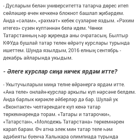
- Дусларым белән университетта татарча дөрес итеп
сөйләшер өчен кечкенә блокнот башлап җибәрдем.
Анда «сәлам», «рәхмәт» кебек сүзләрне яздым. «Рәхим
итегез» сүзен күптәннән белә идем. Чөнки
Татарстанның һәр җирендә аны очратасың. Былтыр
КФУда бушлай татар телен өйрәтү курслары турында
ишеттем. Шунда язылдым, 2016 елның сентябрь -
декабрь айларында укыдым.
- Әлеге курслар сиңа ничек ярдәм итте?
- Укытучыларым миңа телне өйрәнергә ярдәм итте.
«Ана теле» онлайн-курслар аркылы күп нәрсәне белдем.
Анда барлык кирәкле әйберләр дә бар. Шулай ук
«Вконтакте» челтәрендәге күп кенә татар
төркемнәрендә торам. «Татары и татарочки»,
«Татарстан», «Молодежь Татарстана» төркемнәрен
карап барам. Өч атна элек мин татар теле һәм
әдәбияты буенча Халыкара олимпиада турында