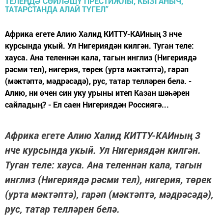
Африка егете Алию Халид КИТТУ-КАИның 3 нче
курсында укый. Ул Нигериядән килгән. Туган теле:
хауса. Ана теленнән кала, тагын инглиз (Нигериядә
рәсми тел), нигерия, төрек (урта мәктәптә), гарәп
(мәктәптә, мәдрәсәдә), рус, татар телләрен белә. -
Алию, ни өчен син уку урыны итеп Казан шәһәрен
сайладың? - Ел саен Нигериядән Россиягә...
Африка егете Алию Халид КИТТУ-КАИның 3
нче курсында укый. Ул Нигериядән килгән.
Туган теле: хауса. Ана теленнән кала, тагын
инглиз (Нигериядә рәсми тел), нигерия, төрек
(урта мәктәптә), гарәп (мәктәптә, мәдрәсәдә),
рус, татар телләрен белә.