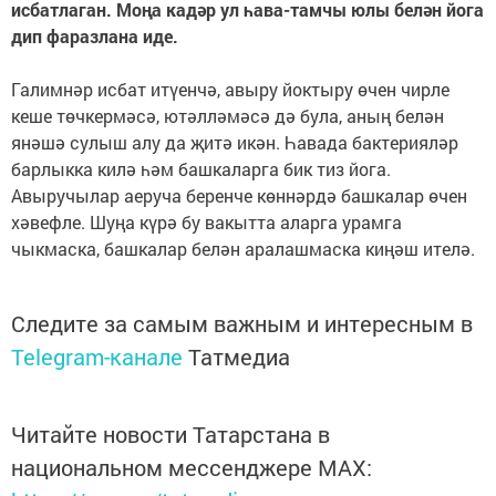
исбатлаган. Моңа кадәр ул һава-тамчы юлы белән йога
дип фаразлана иде.
Галимнәр исбат итүенчә, авыру йоктыру өчен чирле
кеше төчкермәсә, ютәлләмәсә дә була, аның белән
янәшә сулыш алу да җитә икән. Һавада бактерияләр
барлыкка килә һәм башкаларга бик тиз йога.
Авыручылар аеруча беренче көннәрдә башкалар өчен
хәвефле. Шуңа күрә бу вакытта аларга урамга
чыкмаска, башкалар белән аралашмаска киңәш ителә.
Следите за самым важным и интересным в
Telegram-канале
Татмедиа
Читайте новости Татарстана в
национальном мессенджере MАХ: