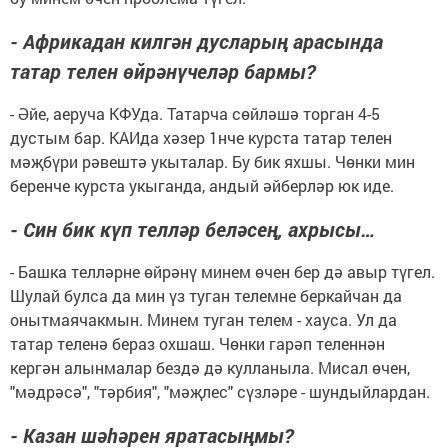
- Африкадан килгән дусларың арасында
татар телен өйрәнүчеләр бармы?
- Әйе, аеруча КФУда. Татарча сөйләшә торган 4-5
дустым бар. КАИда хәзер 1нче курста татар телен
мәҗбүри рәвештә укыталар. Бу бик яхшы. Чөнки мин
беренче курста укыганда, андый әйберләр юк иде.
- Син бик күп телләр беләсең, ахрысы…
- Башка телләрне өйрәнү минем өчен бер дә авыр түгел.
Шулай булса да мин үз туган телемне беркайчан да
онытмаячакмын. Минем туган телем - хауса. Ул да
татар теленә бераз охшаш. Чөнки гарәп теленнән
кергән алынмалар бездә дә кулланыла. Мисал өчен,
"мәдрәсә", "тәрбия", "мәҗлес" сүзләре - шундыйлардан.
- Казан шәһәрен яратасыңмы?