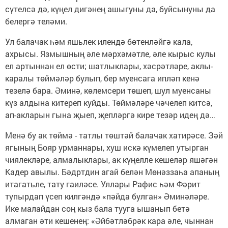
сүтелсә дә, күңел дигәнең ашыгуны да, буйсынуны да
белергә теләми.
Ул балачак һәм яшьлек илендә бөтенләйгә кала,
ахрысы. Язмышның әле мәрхәмәтле, әле кырыс кулы
ел артыннан ел өсти; шатлыклары, хәсрәтләре, аклы-
каралы төймәләр булып, бер муенсага ипләп кенә
тезелә бара. Әминә, көлемсери төшеп, шул муенсаны
күз алдына китереп куйды. Төймәләре чәчелеп китсә,
ап-акларын гына җыеп, җепләргә кире тезәр идең дә…
Менә бу ак төймә - татлы төштәй балачак хатирәсе. Зәй
ягының Бояр урманнары, хуш искә күмелеп утырган
чиялекләре, алмалыклары, ак күңелле кешеләр яшәгән
Кадер авылы. Бәдртдин агай белән Мөнәззаһа апаның
итагатьле, тату гаиләсе. Уллары Рафис һәм Фәрит
тупырдап үсеп килгәндә «пәйда булган» Әминәләре.
Ике малайдан соң кыз бала тууга ышанып бетә
алмаган әти кешенең: «Әйбәтләбрәк кара әле, чыннан