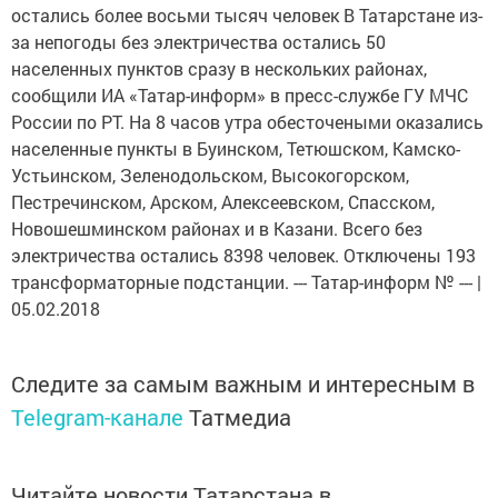
остались более восьми тысяч человек В Татарстане из-
за непогоды без электричества остались 50
населенных пунктов сразу в нескольких районах,
сообщили ИА «Татар-информ» в пресс-службе ГУ МЧС
России по РТ. На 8 часов утра обесточеными оказались
населенные пункты в Буинском, Тетюшском, Камско-
Устьинском, Зеленодольском, Высокогорском,
Пестречинском, Арском, Алексеевском, Спасском,
Новошешминском районах и в Казани. Всего без
электричества остались 8398 человек. Отключены 193
трансформаторные подстанции. --- Татар-информ № --- |
05.02.2018
Следите за самым важным и интересным в
Telegram-канале
Татмедиа
Читайте новости Татарстана в