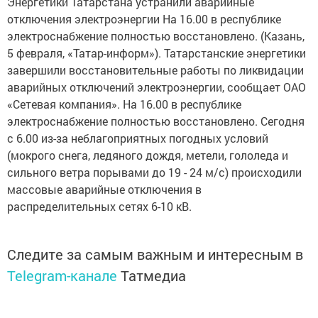
Энергетики Татарстана устранили аварийные
отключения электроэнергии На 16.00 в республике
электроснабжение полностью восстановлено. (Казань,
5 февраля, «Татар-информ»). Татарстанские энергетики
завершили восстановительные работы по ликвидации
аварийных отключений электроэнергии, сообщает ОАО
«Сетевая компания». На 16.00 в республике
электроснабжение полностью восстановлено. Сегодня
с 6.00 из-за неблагоприятных погодных условий
(мокрого снега, ледяного дождя, метели, гололеда и
сильного ветра порывами до 19 - 24 м/с) происходили
массовые аварийные отключения в
распределительных сетях 6-10 кВ.
Следите за самым важным и интересным в
Telegram-канале
Татмедиа