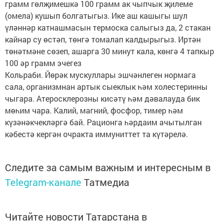
грамм гөлҗимешкә 100 грамм ак чыпчык җилеме
(омела) кушып болгатыгыз. Ике аш кашыгы шул
үләннәр катнашмасын термоска салыгыз да, 2 стакан
кайнар су өстәп, төнгә томалап калдырыгыз. Иртән
төнәтмәне сөзеп, ашарга 30 минут кала, көнгә 4 тапкыр
100 әр грамм эчегез
Кольраби. Йөрәк мускуллары эшчәнлеген нормага
сала, организмнан артык сыеклык һәм холестеринны
чыгара. Атеросклерозны кисәтү һәм дәвалауда бик
мөһим чара. Калий, магний, фосфор, тимер һәм
күзәнәкчекләргә бай. Рационга һәрдаим ачытылган
кәбестә кергән очракта иммуниттет та күтәрелә.
Следите за самым важным и интересным в
Telegram-канале
Татмедиа
Читайте новости Татарстана в