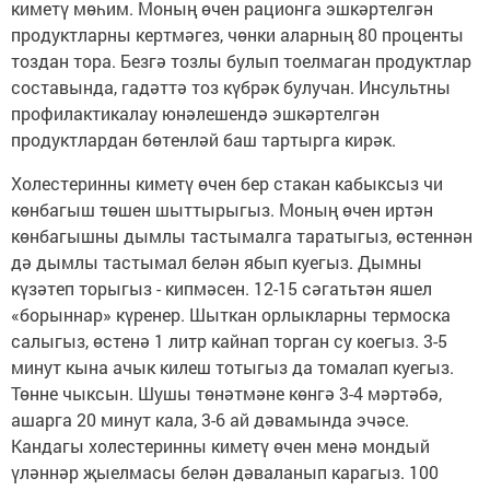
киметү мөһим. Моның өчен рационга эшкәртелгән
продуктларны кертмәгез, чөнки аларның 80 проценты
тоздан тора. Безгә тозлы булып тоелмаган продуктлар
составында, гадәттә тоз күбрәк булучан. Инсультны
профилактикалау юнәлешендә эшкәртелгән
продуктлардан бөтенләй баш тартырга кирәк.
Холестеринны киметү өчен бер стакан кабыксыз чи
көнбагыш төшен шыттырыгыз. Моның өчен иртән
көнбагышны дымлы тастымалга таратыгыз, өстеннән
дә дымлы тастымал белән ябып куегыз. Дымны
күзәтеп торыгыз - кипмәсен. 12-15 сәгатьтән яшел
«борыннар» күренер. Шыткан орлыкларны термоска
салыгыз, өстенә 1 литр кайнап торган су коегыз. 3-5
минут кына ачык килеш тотыгыз да томалап куегыз.
Төнне чыксын. Шушы төнәтмәне көнгә 3-4 мәртәбә,
ашарга 20 минут кала, 3-6 ай дәвамында эчәсе.
Кандагы холестеринны киметү өчен менә мондый
үләннәр җыелмасы белән дәваланып карагыз. 100