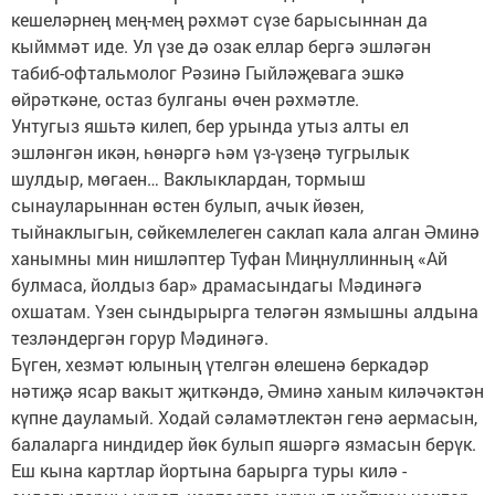
кешеләрнең мең-мең рәхмәт сүзе барысыннан да
кыйммәт иде. Ул үзе дә озак еллар бергә эшләгән
табиб-офтальмолог Рәзинә Гыйләҗевага эшкә
өйрәткәне, остаз булганы өчен рәхмәтле.
Унтугыз яшьтә килеп, бер урында утыз алты ел
эшләнгән икән, һөнәргә һәм үз-үзеңә тугрылык
шулдыр, мөгаен… Ваклыклардан, тормыш
сынауларыннан өстен булып, ачык йөзен,
тыйнаклыгын, сөйкемлелеген саклап кала алган Әминә
ханымны мин нишләптер Туфан Миңнуллинның «Ай
булмаса, йолдыз бар» драмасындагы Мәдинәгә
охшатам. Үзен сындырырга теләгән язмышны алдына
тезләндергән горур Мәдинәгә.
Бүген, хезмәт юлының үтелгән өлешенә беркадәр
нәтиҗә ясар вакыт җиткәндә, Әминә ханым киләчәктән
күпне дауламый. Ходай сәламәтлектән генә аермасын,
балаларга ниндидер йөк булып яшәргә язмасын берүк.
Еш кына картлар йортына барырга туры килә -