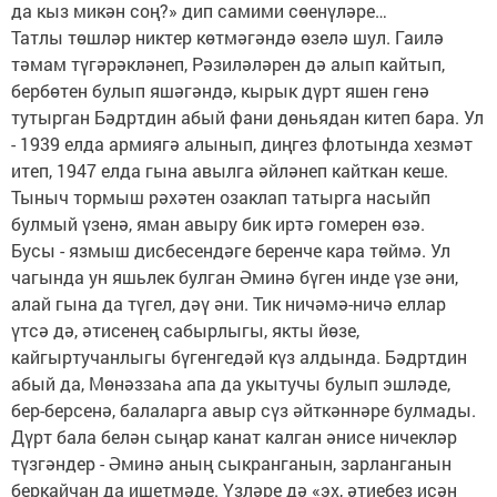
да кыз микән соң?» дип самими сөенүләре…
Татлы төшләр никтер көтмәгәндә өзелә шул. Гаилә
тәмам түгәрәкләнеп, Рәзиләләрен дә алып кайтып,
бербөтен булып яшәгәндә, кырык дүрт яшен генә
тутырган Бәдртдин абый фани дөньядан китеп бара. Ул
- 1939 елда армиягә алынып, диңгез флотында хезмәт
итеп, 1947 елда гына авылга әйләнеп кайткан кеше.
Тыныч тормыш рәхәтен озаклап татырга насыйп
булмый үзенә, яман авыру бик иртә гомерен өзә.
Бусы - язмыш дисбесендәге беренче кара төймә. Ул
чагында ун яшьлек булган Әминә бүген инде үзе әни,
алай гына да түгел, дәү әни. Тик ничәмә-ничә еллар
үтсә дә, әтисенең сабырлыгы, якты йөзе,
кайгыртучанлыгы бүгенгедәй күз алдында. Бәдртдин
абый да, Мөнәззаһа апа да укытучы булып эшләде,
бер-берсенә, балаларга авыр сүз әйткәннәре булмады.
Дүрт бала белән сыңар канат калган әнисе ничекләр
түзгәндер - Әминә аның сыкранганын, зарланганын
беркайчан да ишетмәде. Үзләре дә «эх, әтиебез исән