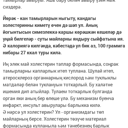
сиздерә.
Йөрәк - кан тамырларын ныгыту, кандагы
холестеринны киметү өчен дә шәп ул. Аның
йогынтысын симезлеккә каршы көрәшкән кешеләр дә
уңай билгеләр - суты майларны яндыру сыйфатына ия.
Ә калориягә килгәндә, кәбестәдә ул бик аз, 100 граммга
нибары 27 ккал туры килә.
Иң элек май холестерин таплар формасында, соңрак
тамырларны капларлык итеп туплана. Шулай итеп,
атеросклероз органнарның кислород һәм туклыклы
матдәләр белән туклануын тоткарлый. Бу халәтне
ишемия дип атыйлар. Тулаем тоткарлык булганда
орган яки аның бер өлеше үлә. Бу механизм буенча
инфаркт, инсульт авырулары барлыкка килә.
Ә нәрсә ул холестерин? Ул - организмдагы төп
майларның берсе. Холестерин төзүче материал
формасында кулланыла һәм тәнебезнең барлык