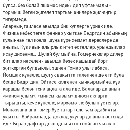
булса, без болай яшәмәс идек» дип уфтанмады -
тормыш йөген җигелеп тарткан әниләре җил-яңгыр
тигермәде.
Аларның гаиләсе авылда бик күпләргә үрнәк иде.
Физика кебек төгәл фәннәр укыткан Бәдртдин абыйның
кулыннан гөл коела, шуңа күрә хезмәт дәресләре дә
аныкы. Күз явын алырлык итеп өстәлләр, урындыклар
ясау дисеңме… Шулай булмыйча, Гомәрнекеләр диләр
бит алар нәселен - авылда йөзек кашыдай йорт
җиткергән булдыклы, эшчән Гомәр улы лабаса.
Йомшак күңелле, шул ук вакытта таләпчән дә әти була
белде Бәдртдин. Әйтәсе килгәнен кычкырмыйча, күз
карашы белән генә аңлата ала иде. Балалар да аның
«минем улым», «минем кызым» диюен акларга
тырышты, кече күңелле, мәрхәмәтле булып үстеләр.
Мөнәззаһа апа гомер буе татар теле һәм әдәбияты
укытты, бәйрәмнәрдә доклад укулар да аның өстендә
иде. Берәр дәфтәр докладны яттан сөйләп чыккан