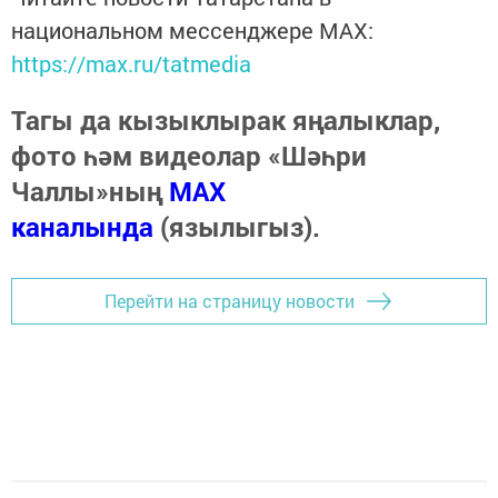
национальном мессенджере MАХ:
https://max.ru/tatmedia
Тагы да кызыклырак яңалыклар,
фото һәм видеолар «Шәһри
Чаллы»ның
MAX
каналында
(язылыгыз).
Перейти на страницу новости