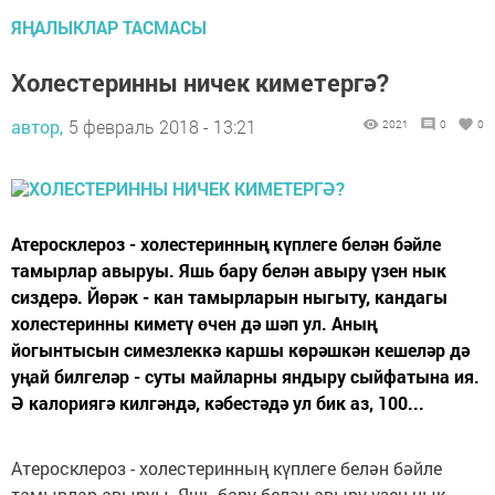
ЯҢАЛЫКЛАР ТАСМАСЫ
Холестеринны ничек киметергә?
автор,
5 февраль 2018 - 13:21
2021
0
0
Атеросклероз - холестеринның күплеге белән бәйле
тамырлар авыруы. Яшь бару белән авыру үзен нык
сиздерә. Йөрәк - кан тамырларын ныгыту, кандагы
холестеринны киметү өчен дә шәп ул. Аның
йогынтысын симезлеккә каршы көрәшкән кешеләр дә
уңай билгеләр - суты майларны яндыру сыйфатына ия.
Ә калориягә килгәндә, кәбестәдә ул бик аз, 100...
Атеросклероз - холестеринның күплеге белән бәйле
тамырлар авыруы. Яшь бару белән авыру үзен нык