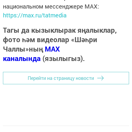
национальном мессенджере MАХ:
https://max.ru/tatmedia
Тагы да кызыклырак яңалыклар,
фото һәм видеолар «Шәһри
Чаллы»ның
MAX
каналында
(язылыгыз).
Перейти на страницу новости