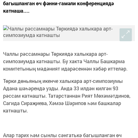
багышланган өч фәнни-гамәли конференциядә
катнаша....
Чаллы рәссамнары Төркиядә халыкара арт-
симпозиумда катнашты. Бу хакта Чаллы Башкарма
комитетының мәдәният идарәсеннән хәбәр иттеләр.
Төрки дөньяның икенче халыкара арт-симпозиумы
Адана шәһәрендә узды. Анда 33 илдән килгән 93
рәссам катнашты. Татарстаннан Рият Мөхәмәтдинов,
Сагида Сираҗиева, Хәмзә Шәрипов һәм башкалар
катнашты.
Алар тарих һәм сынлы сәнгатькә багышланган өч