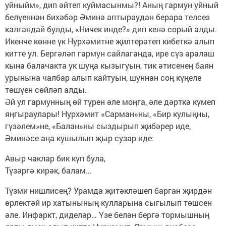
уйныйм», дип әйтеп куймасынмы?! Аның гармун уйный
белүеннән бихәбәр Әминә аптыраудан берара телсез
калгандай булды, «Ничек инде?» дип кенә сорый алды.
Икенче көнне үк Нурхәмитне җилтерәтеп кибеткә алып
китте ул. Бергәләп гармун сайлаганда, ире сүз аралаш
кына балачакта ук шуңа кызыгуын, тик әтисенең баян
урынына чалбар алып кайтуын, шуннан соң күңеле
төшүен сөйләп алды.
Әй ул гармунның өй түрен әле моңга, әле дәрткә күмеп
яңгыраулары! Нурхәмит «Сарман»ны, «Бир кулыңны,
гүзәлем»не, «Балан»ны сыздырып җибәрер иде,
Әминәсе аңа кушылып җыр сузар иде:
Авыр чаклар бик күп була,
Түзәргә кирәк, балам…
Түзми нишлисең? Урамда җитәкләшеп барган җирдән
өрлектәй ир хатынының кулларына сыгылып төшсен
әле. Инфаркт, диделәр… Үзе белән бергә тормышның