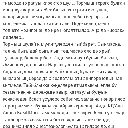
тимердән яралуы кирәктер шул… Тормыш терәге булган
ирең, күз карасы кебек багып үстергән ике улың,
улларыңнан ким күрмәгән киявең бер-бер артлы
мәңгелеккә ташлап китсен әле. Инде килеп, менә,
төпчеге Рәзиләнең дә ирен югалттылар. Аңа да «йөрәк»
диделәр…
Тормыш шулай килү-китүләрдән гыйбарәт. Сынмаска,
тал чыбыгыдай сыгылып төшмәскә әле дә ярый
туганнар, балалар бар. Инде менә нур булып балкып,
Әминәнең дә оныгы Нәргиз үсеп килә - үз оясын корган
Аиданың һәм кияүләре Рәйханның бүләге. Ни гаҗәп,
кызларның берсе дә ак халатлы әти-әниләре юлыннан
китмәде. Табиблыкка күңелләре ятмадымы, әллә бу
хезмәтнең ни дәрәҗәдә авыр, катлаулы булуын
кечкенәдән белеп үсүләре сәбәпме, заманча һөнәр иясе
- программист булуны кулайрак күрделәр. Аида КДУны,
Алиса КамПИны тәмамалады. Әйе, күреп-белеп үстеләр
- әниләре үз хезмәтенә бөтен җанын-тәнен бирде,
реанимациядә анестезиолог булган әтиләре дә, еш