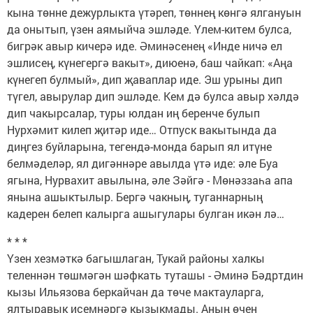
кына төнне дежурлыкта үтәреп, төннең көнгә ялгануын
да онытып, үзен аямыйча эшләде. Үлем-китем булса,
бигрәк авыр кичерә иде. Әминәсенең «Инде ничә ел
эшлисең, күнегергә вакыт», диюенә, баш чайкап: «Аңа
күнегеп булмый», дип җаваплар иде. Эш урыны дип
түгел, авырулар дип эшләде. Кем дә булса авыр хәлдә
дип чакырсалар, туры юлдан иң беренче булып
Нурхәмит килеп җитәр иде… Отпуск вакытында да
диңгез буйларына, тегендә-монда барып ял итүне
белмәделәр, ял дигәннәре авылда үтә иде: әле Буа
ягына, Нурвахит авылына, әле Зәйгә - Мөнәззаһа апа
янына ашыктылыр. Бергә чакның, туганнарның
кадерен белеп калырга ашыгулары булган икән лә…
* * *
Үзен хезмәткә багышлаган, Тукай районы халкы
теленнән төшмәгән шәфкать туташы - Әминә Бәдртдин
кызы Ильязова беркайчан да төче мактауларга,
ялтыравык исемнәргә кызыкмады. Аның өчен