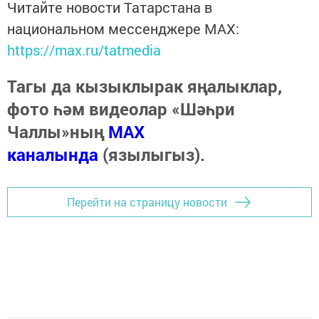
Читайте новости Татарстана в
национальном мессенджере MАХ:
https://max.ru/tatmedia
Тагы да кызыклырак яңалыклар,
фото һәм видеолар «Шәһри
Чаллы»ның
MAX
каналында
(язылыгыз).
Перейти на страницу новости