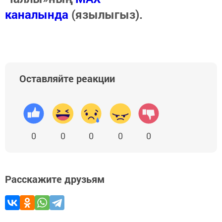
каналында
(язылыгыз).
Оставляйте реакции
0
0
0
0
0
Расскажите друзьям