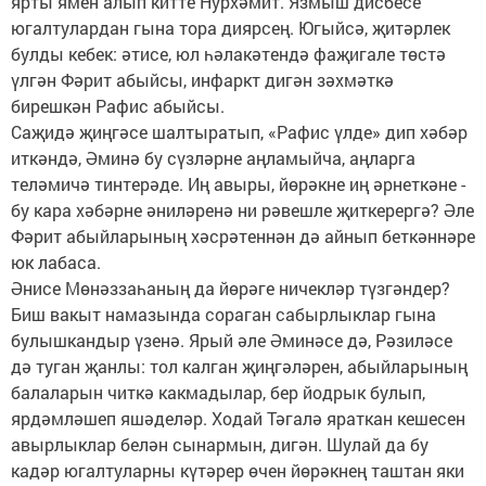
ярты ямен алып китте Нурхәмит. Язмыш дисбесе
югалтулардан гына тора диярсең. Югыйсә, җитәрлек
булды кебек: әтисе, юл һәлакәтендә фаҗигале төстә
үлгән Фәрит абыйсы, инфаркт дигән зәхмәткә
бирешкән Рафис абыйсы.
Саҗидә җиңгәсе шалтыратып, «Рафис үлде» дип хәбәр
иткәндә, Әминә бу сүзләрне аңламыйча, аңларга
теләмичә тинтерәде. Иң авыры, йөрәкне иң әрнеткәне -
бу кара хәбәрне әниләренә ни рәвешле җиткерергә? Әле
Фәрит абыйларының хәсрәтеннән дә айнып беткәннәре
юк лабаса.
Әнисе Мөнәззаһаның да йөрәге ничекләр түзгәндер?
Биш вакыт намазында сораган сабырлыклар гына
булышкандыр үзенә. Ярый әле Әминәсе дә, Рәзиләсе
дә туган җанлы: тол калган җиңгәләрен, абыйларының
балаларын читкә какмадылар, бер йодрык булып,
ярдәмләшеп яшәделәр. Ходай Тәгалә яраткан кешесен
авырлыклар белән сынармын, дигән. Шулай да бу
кадәр югалтуларны күтәрер өчен йөрәкнең таштан яки