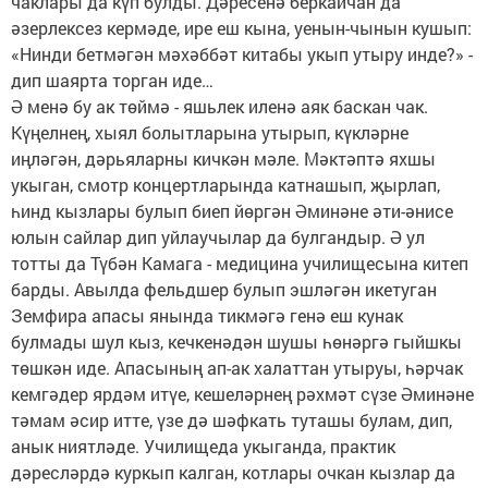
чаклары да күп булды. Дәресенә беркайчан да
әзерлексез кермәде, ире еш кына, уенын-чынын кушып:
«Нинди бетмәгән мәхәббәт китабы укып утыру инде?» -
дип шаярта торган иде…
Ә менә бу ак төймә - яшьлек иленә аяк баскан чак.
Күңелнең, хыял болытларына утырып, күкләрне
иңләгән, дәрьяларны кичкән мәле. Мәктәптә яхшы
укыган, смотр концертларында катнашып, җырлап,
һинд кызлары булып биеп йөргән Әминәне әти-әнисе
юлын сайлар дип уйлаучылар да булгандыр. Ә ул
тотты да Түбән Камага - медицина училищесына китеп
барды. Авылда фельдшер булып эшләгән икетуган
Земфира апасы янында тикмәгә генә еш кунак
булмады шул кыз, кечкенәдән шушы һөнәргә гыйшкы
төшкән иде. Апасының ап-ак халаттан утыруы, һәрчак
кемгәдер ярдәм итүе, кешеләрнең рәхмәт сүзе Әминәне
тәмам әсир итте, үзе дә шәфкать туташы булам, дип,
анык ниятләде. Училищеда укыганда, практик
дәресләрдә куркып калган, котлары очкан кызлар да