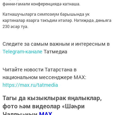
фәнни-гамәли конференциядә катнаша.
Катнашучыларга симпозиум барышында ук
картиналар язарга тәкъдим итәләр. Нәтиҗәдә, дөньяга
230 әсәр туа.
Следите за самым важным и интересным в
Telegram-канале
Татмедиа
Читайте новости Татарстана в
национальном мессенджере MАХ:
https://max.ru/tatmedia
Тагы да кызыклырак яңалыклар,
фото һәм видеолар «Шәһри
Чаллы»ның
MAX