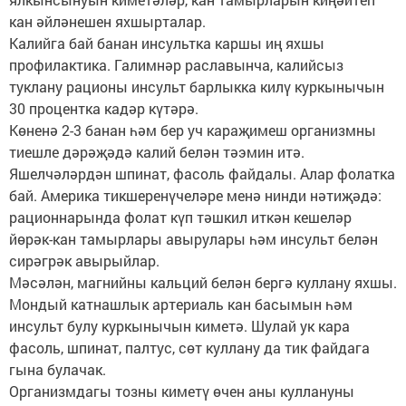
кан әйләнешен яхшырталар.
Калийга бай банан инсультка каршы иң яхшы
профилактика. Галимнәр раславынча, калийсыз
туклану рационы инсульт барлыкка килү куркынычын
30 процентка кадәр күтәрә.
Көненә 2-3 банан һәм бер уч караҗимеш организмны
тиешле дәрәҗәдә калий белән тәэмин итә.
Яшелчәләрдән шпинат, фасоль файдалы. Алар фолатка
бай. Америка тикшеренүчеләре менә нинди нәтиҗәдә:
рационнарында фолат күп тәшкил иткән кешеләр
йөрәк-кан тамырлары авырулары һәм инсульт белән
сирәгрәк авырыйлар.
Мәсәлән, магнийны кальций белән бергә куллану яхшы.
Мондый катнашлык артериаль кан басымын һәм
инсульт булу куркынычын киметә. Шулай ук кара
фасоль, шпинат, палтус, сөт куллану да тик файдага
гына булачак.
Организмдагы тозны киметү өчен аны куллануны