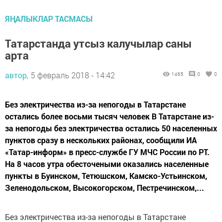
ЯҢАЛЫКЛАР ТАСМАСЫ
Татарстанда утсыз калучылар саны
арта
автор,
5 февраль 2018 - 14:42
1465
0
0
Без электричества из-за непогоды в Татарстане
остались более восьми тысяч человек В Татарстане из-
за непогоды без электричества остались 50 населенных
пунктов сразу в нескольких районах, сообщили ИА
«Татар-информ» в пресс-службе ГУ МЧС России по РТ.
На 8 часов утра обесточеными оказались населенные
пункты в Буинском, Тетюшском, Камско-Устьинском,
Зеленодольском, Высокогорском, Пестречинском,...
Без электричества из-за непогоды в Татарстане