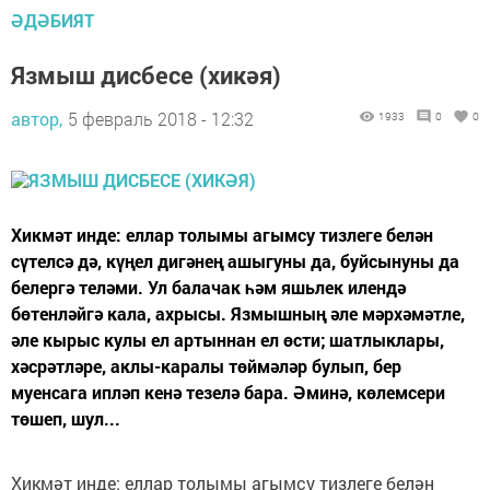
ӘДӘБИЯТ
Язмыш дисбесе (хикәя)
автор,
5 февраль 2018 - 12:32
1933
0
0
Хикмәт инде: еллар толымы агымсу тизлеге белән
сүтелсә дә, күңел дигәнең ашыгуны да, буйсынуны да
белергә теләми. Ул балачак һәм яшьлек илендә
бөтенләйгә кала, ахрысы. Язмышның әле мәрхәмәтле,
әле кырыс кулы ел артыннан ел өсти; шатлыклары,
хәсрәтләре, аклы-каралы төймәләр булып, бер
муенсага ипләп кенә тезелә бара. Әминә, көлемсери
төшеп, шул...
Хикмәт инде: еллар толымы агымсу тизлеге белән