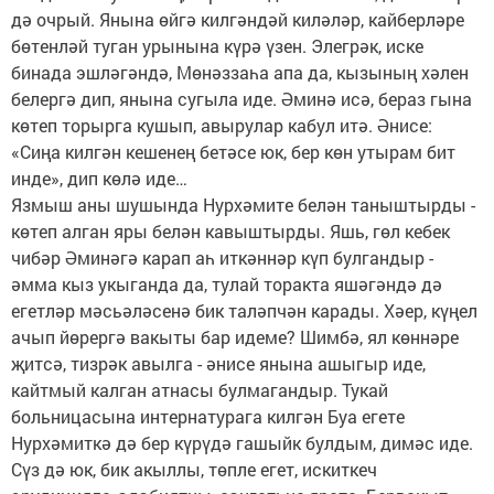
дә очрый. Янына өйгә килгәндәй киләләр, кайберләре
бөтенләй туган урынына күрә үзен. Элегрәк, иске
бинада эшләгәндә, Мөнәззаһа апа да, кызының хәлен
белергә дип, янына сугыла иде. Әминә исә, бераз гына
көтеп торырга кушып, авырулар кабул итә. Әнисе:
«Сиңа килгән кешенең бетәсе юк, бер көн утырам бит
инде», дип көлә иде…
Язмыш аны шушында Нурхәмите белән таныштырды -
көтеп алган яры белән кавыштырды. Яшь, гөл кебек
чибәр Әминәгә карап аһ иткәннәр күп булгандыр -
әмма кыз укыганда да, тулай торакта яшәгәндә дә
егетләр мәсьәләсенә бик таләпчән карады. Хәер, күңел
ачып йөрергә вакыты бар идеме? Шимбә, ял көннәре
җитсә, тизрәк авылга - әнисе янына ашыгыр иде,
кайтмый калган атнасы булмагандыр. Тукай
больницасына интернатурага килгән Буа егете
Нурхәмиткә дә бер күрүдә гашыйк булдым, димәс иде.
Сүз дә юк, бик акыллы, төпле егет, искиткеч