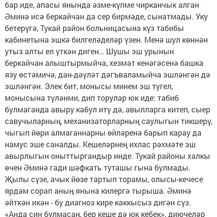
бар иде, апасы янында әзме-күпме чирканчык алган
Әминә исә беркайчан да сер бирмәде, сынатмады. Уку
бетерүгә, Тукай район больницасына күз табибы
кабинетына эшкә билгеләделәр үзен. Менә шул көннән
утыз алты ел үткән диген… Шушы эш урынын
беркайчан алыштырмыйча, хезмәт кенәгәсенә башка
язу өстәмичә, дан-дәүләт дәгъваламыйча эшләнгән дә
эшләнгән. Элек бит, монысы минем эш түгел,
монысына түләнми, дип торулар юк иде: табиб
булмаганда авыру кабул итү дә, авылларга китеп, сыер
савучыларның, механизаторларның саулыгын тикшерү,
чыгып йөри алмаганнарны өйләренә барып карау да
намус эше саналды. Кешеләрнең ихлас рәхмәте эш
авырлыгын оныттыргандыр инде. Тукай районы халкы
өчен Әминә гади шәфкать туташы гына булмады.
Җылы сүзе, ачык йөзе тартып торамы, олысы-кечесе
ярдәм сорап аның янына килергә тырыша. Әминә
әйткән икән - бу диагноз кире каккысыз дигән сүз.
«Анда син булмасаң, бер кеше дә юк кебек», диючеләр