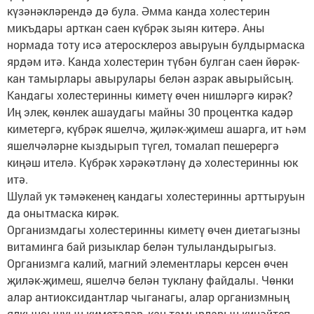
күзәнәкләрендә дә була. Әмма канда холестерин
микъдары арткан саен күбрәк зыян китерә. Аны
нормада тоту исә атеросклероз авыруын булдырмаска
ярдәм итә. Канда холестерин түбән булган саен йөрәк-
кан тамырлары авырулары белән азрак авырыйсың.
Кандагы холестеринны киметү өчен нишләргә кирәк?
Иң элек, көнлек ашаудагы майны 30 процентка кадәр
киметергә, күбрәк яшелчә, җиләк-җимеш ашарга, ит һәм
яшелчәләрне кыздырып түгел, томалап пешерергә
киңәш ителә. Күбрәк хәрәкәтләнү дә холестеринны юк
итә.
Шулай ук тәмәкенең кандагы холестеринны арттыруын
да онытмаска кирәк.
Организмдагы холестеринны киметү өчен диетагызны
витаминга бай ризыклар белән тулыландырыгыз.
Организмга калий, магний элементлары керсен өчен
җиләк-җимеш, яшелчә белән туклану файдалы. Чөнки
алар антиоксидантлар чыганагы, алар организмның
ялкынсынуын киметәләр, кан тамырларын киңәйтеп