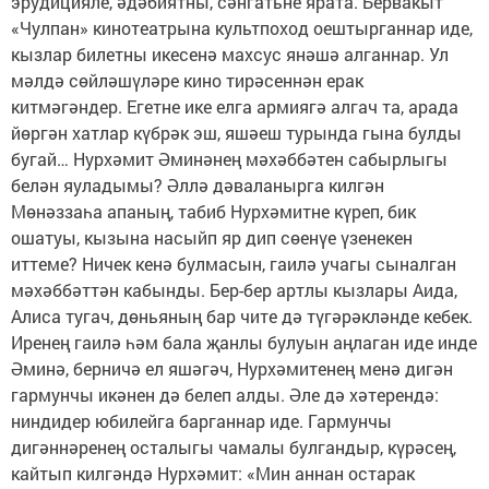
эрудицияле, әдәбиятны, сәнгатьне ярата. Бервакыт
«Чулпан» кинотеатрына культпоход оештырганнар иде,
кызлар билетны икесенә махсус янәшә алганнар. Ул
мәлдә сөйләшүләре кино тирәсеннән ерак
китмәгәндер. Егетне ике елга армиягә алгач та, арада
йөргән хатлар күбрәк эш, яшәеш турында гына булды
бугай… Нурхәмит Әминәнең мәхәббәтен сабырлыгы
белән яуладымы? Әллә дәваланырга килгән
Мөнәззаһа апаның, табиб Нурхәмитне күреп, бик
ошатуы, кызына насыйп яр дип сөенүе үзенекен
иттеме? Ничек кенә булмасын, гаилә учагы сыналган
мәхәббәттән кабынды. Бер-бер артлы кызлары Аида,
Алиса тугач, дөньяның бар чите дә түгәрәкләнде кебек.
Иренең гаилә һәм бала җанлы булуын аңлаган иде инде
Әминә, берничә ел яшәгәч, Нурхәмитенең менә дигән
гармунчы икәнен дә белеп алды. Әле дә хәтерендә:
ниндидер юбилейга барганнар иде. Гармунчы
дигәннәренең осталыгы чамалы булгандыр, күрәсең,
кайтып килгәндә Нурхәмит: «Мин аннан остарак