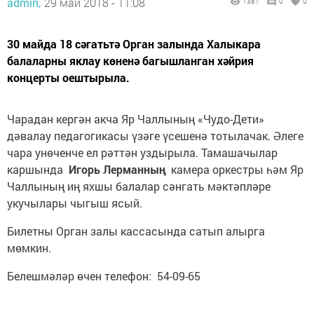
admin,
29 май 2018 - 11:08
1381
0
0
30 майда 18 сәгатьтә Орган залында Халыкара
балаларны яклау көненә багышланган хәйрия
концерты оештырыла.
Чарадан кергән акча Яр Чаллының «Чудо-Дети»
дәвалау педагогикасы үзәге үсешенә тотылачак. Әлеге
чара унөченче ел рәттән уздырыла. Тамашачылар
каршында
Игорь Лерманның
камера оркестры һәм Яр
Чаллының иң яхшы балалар сәнгать мәктәпләре
укучылары чыгыш ясый.
Билетны Орган залы кассасында сатып алырга
мөмкин.
Белешмәләр өчен телефон: 54-09-65