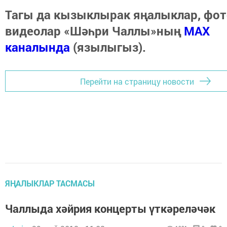
Тагы да кызыклырак яңалыклар, фот
видеолар «Шәһри Чаллы»ның
MAX
каналында
(язылыгыз).
Перейти на страницу новости
ЯҢАЛЫКЛАР ТАСМАСЫ
Чаллыда хәйрия концерты үткәреләчәк