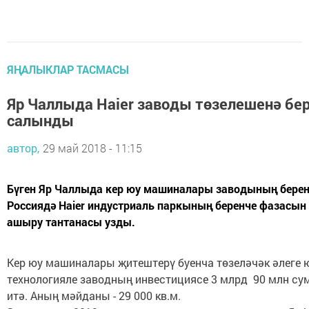
ЯҢАЛЫКЛАР ТАСМАСЫ
Яр Чаллыда Haier заводы төзелешенә бе
салынды
автор,
29 май 2018 - 11:15
Бүген Яр Чаллыда кер юу машиналары заводының берен
Россиядә Haier индустриаль паркының беренче фазасы
ашыру тантанасы узды.
Кер юу машиналары җитештерү буенча төзеләчәк әлеге
технологияле заводның инвестициясе 3 млрд 90 млн с
итә. Аның мәйданы - 29 000 кв.м.