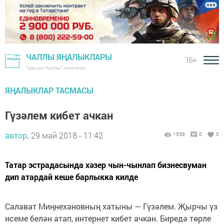
ЧАЛЛЫ ЯҢАЛЫКЛАРЫ
16+
"Шәһри Чаллы" газетасы
ЯҢАЛЫКЛАР ТАСМАСЫ
Гүзәлем кибет ачкан
автор,
29 май 2018 - 11:42
1559
0
0
Татар эстрадасында хәзер чын-чынлап бизнесвуман
дип атардай кеше барлыкка килде
Салават Миңнехановның хатыны — Гүзәлем. Җырчы үз
исеме белән атап, интернет кибет ачкан. Биредә төрле