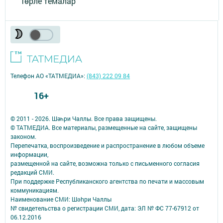
Төрле темалар
Телефон АО «ТАТМЕДИА»:
(843) 222 09 84
16+
© 2011 - 2026. Шәһри Чаллы. Все права защищены.
© ТАТМЕДИА. Все материалы, размещенные на сайте, защищены
законом.
Перепечатка, воспроизведение и распространение в любом объеме
информации,
размещенной на сайте, возможна только с письменного согласия
редакций СМИ.
При поддержке Республиканского агентства по печати и массовым
коммуникациям.
Наименование СМИ: Шəhри Чаллы
№ свидетельства о регистрации СМИ, дата: ЭЛ № ФС 77-67912 от
06.12.2016