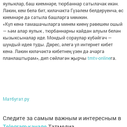
яулыклар, баш киемнәре, тюрбаннар сатылачак икән.
Ләкин, кем белә бит, киләчәктә Гүзәлем белдерүенчә, өс
киемнәре дә сатыла башларга мөмкин.
«Күп кенә тамашачыларга минем киенү рәвешем ошый
— һәм алар яулык , тюрбаннарны кайдан алуым белән
кызыксыналар иде. Мондый сораулар күбәйгәч —
шундый идея туды. Дөрес, әлегә ул интернет кибет
кенә. Ләкин киләчәктә кибетнең үзен дә ачарга
планлаштырам», дип сөйләгән җырчы
tmtv-online
га.
Матбугат.ру
Следите за самым важным и интересным в
Telegram-канале
Татмедиа