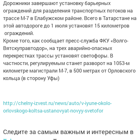
Дорожники завершают установку барьерных
ограждений для разделения транспортных потоков на
трассе М-7 в Елабужском районе. Всего в Татарстане на
этой автодороге до 1 июля установят 15 километров
ограждений.
Кроме того, как сообщает пресс-служба ФКУ «Волго-
Вятскуправтодор», на трех аварийно-опасных
перекрестках трассы установят светофоры. В
частности, регулируемым станет разворот на 1053-м
километре магистрали М-7, в 500 метрах от Орловского
кольца (в сторону Уфы)
http://chelny-izvest.ru/news/auto/v-iyune-okolo-
orlovskogo-koltsa-ustanovyat-novyy-svetofor
Следите за самым важным и интересным в