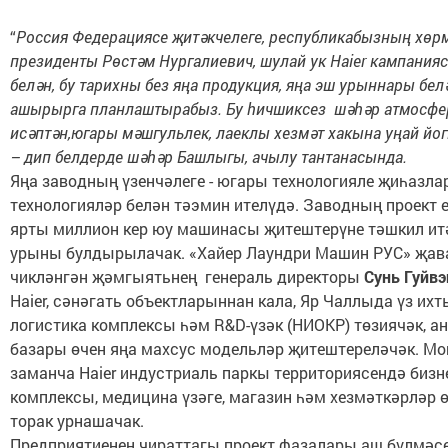
“
Россия Федерациясе җитәкчелеге, республикабызның хөр
президенты Рөстәм Нургалиевич, шулай ук Haier кампанияс
белән, бу тарихны без яңа продукция, яңа эш урыннары бе
ашырырга планлаштырабыз. Бу һичшиксез шәһәр атмосфе
исәптән,
югары мәшгульлек, лаеклы хезмәт хакына уңай йог
– дип белдерде шәһәр Башлыгы, ачылу тантанасында.
Яңа заводның үзенчәлеге - югары технологияле җиһазла
технологияләр белән тәэмин ителүдә. Заводның проект 
ярты миллион кер юу машинасы җитештерүне тәшкил итә
урыны булдырылачак. «Хайер Лаундри Машин РУС» җа
чикләнгән җәмгыятьнең генераль директоры
Сунь Гуйв
Haier, сәнәгать объектларыннан кала, Яр Чаллыда үз их
логистика комплексы һәм R&D-үзәк (НИОКР) төзиячәк, а
базары өчен яңа махсус модельләр җитештереләчәк. Мо
заманча Haier индустриаль паркы территориясендә бизне
комплексы, медицина үзәге, магазин һәм хезмәткәрләр ө
торак урнашачак.
Предприятиенең чираттагы проект фазалары аш бүлмәс