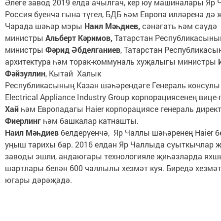
Әлеге завод 2019 елда ачылгач, кер юу машиналары Яр
Россия буенча гына түгел, БДБ һәм Европа илләренә дә 
Чарада шәһәр мэры
Наил Мәһдиев,
сәнәгать һәм сәүдә
министры
Альберт Кәримов,
Татарстан Республикасыны
министры
Фәрид Әбделганиев
, Татарстан Республикасы
архитектура һәм торак-коммуналь хуҗалыгы министры
Фәйзуллин
, Кытай Халык
Республикасының Казан шәһәрендәге Генераль консул
Electrical Appliance Industry Group корпорациясенең виц
Хай
һәм Европадагы Haier корпорациясе генераль дирек
Фиерлинг
һәм башкалар катнашты.
Наил Мәһдиев
белдерүенчә, Яр Чаллы шәһәренең Haier б
уңыш тарихы бар. 2016 елдан Яр Чаллыда суыткычлар 
заводы эшли, андаюгары технологияле җиһазларда яхш
шартлары белән 600 чаллылы хезмәт куя. Биредә хезмәт
югары дәрәҗәдә.