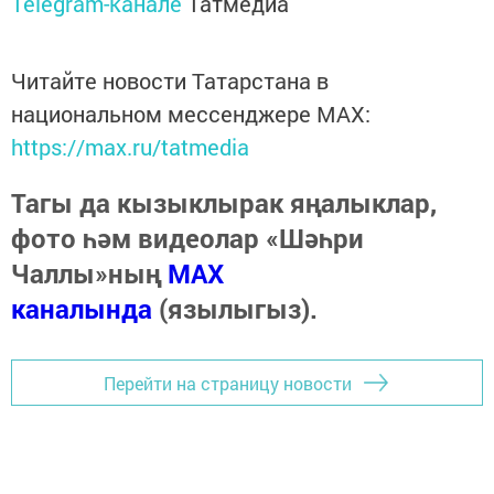
Telegram-канале
Татмедиа
Читайте новости Татарстана в
национальном мессенджере MАХ:
https://max.ru/tatmedia
Тагы да кызыклырак яңалыклар,
фото һәм видеолар «Шәһри
Чаллы»ның
MAX
каналында
(язылыгыз).
Перейти на страницу новости