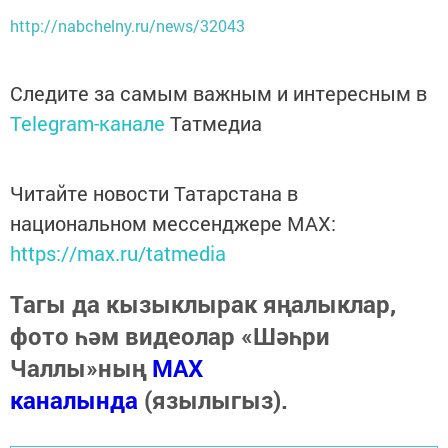
http://nabchelny.ru/news/32043
Следите за самым важным и интересным в
Telegram-канале
Татмедиа
Читайте новости Татарстана в
национальном мессенджере MАХ:
https://max.ru/tatmedia
Тагы да кызыклырак яңалыклар,
фото һәм видеолар «Шәһри
Чаллы»ның
MAX
каналында
(язылыгыз).