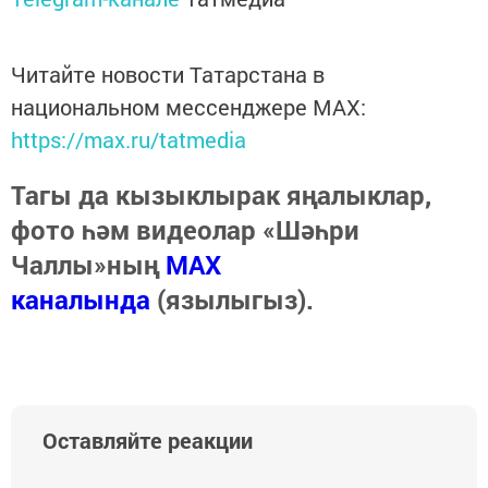
Читайте новости Татарстана в
национальном мессенджере MАХ:
https://max.ru/tatmedia
Тагы да кызыклырак яңалыклар,
фото һәм видеолар «Шәһри
Чаллы»ның
MAX
каналында
(язылыгыз).
Оставляйте реакции