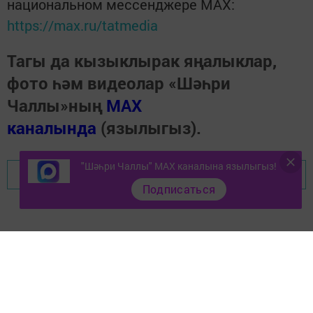
национальном мессенджере MАХ:
https://max.ru/tatmedia
Тагы да кызыклырак яңалыклар,
фото һәм видеолар «Шәһри
Чаллы»ның
MAX
каналында
(язылыгыз).
"Шәһри Чаллы" MAX каналына язылыгыз!
Перейти на страницу новости
Подписаться