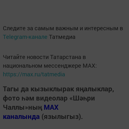
Следите за самым важным и интересным в
Telegram-канале
Татмедиа
Читайте новости Татарстана в
национальном мессенджере MАХ:
https://max.ru/tatmedia
Тагы да кызыклырак яңалыклар,
фото һәм видеолар «Шәһри
Чаллы»ның
MAX
каналында
(язылыгыз).