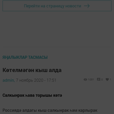
Перейти на страницу новости
ЯҢАЛЫКЛАР ТАСМАСЫ
Көтелмәгән кыш алда
admin,
7 ноябрь 2020 - 17:51
1051
0
1
Салкынрак һава торышы көтә
Россиядә алдагы кыш салкынрак һәм карлырак