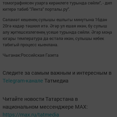
томографиясен узарга кирәклеге турында сөйли", - дип
китерә табиб "Лента" порталы.ру".
Сәламәт кешенең сулышы ешлыгы минутына 16дан
20гә кадәр тәшкил итә. Әгәр ул ешая икән, бу сулыш
алу җитешсезлегенең үсеше турында сөйли. Әгәр моңа
югары температура да өстәлә икән, сулышы кебек
табигый процесс кыенлана.
Чыганак:Российская Газета
Следите за самым важным и интересным в
Telegram-канале
Татмедиа
Читайте новости Татарстана в
национальном мессенджере MАХ:
https://max.ru/tatmedia