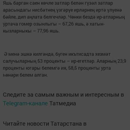
Яшь барган саен көчле затлар белән гүзәл затлар
арасындагы нисбәтнең үзгәрүе ирләрнең иртә үлүенә
бәйле, дип аңлата белгечләр. Чөнки бездә ир-атларның
уртача гомер озынлыгы – 67,26 яшь, ә хатын-
кызларныкы – 77,96 яшь.
Ә менә эшкә килгәндә, бүген икътисадта хезмәт
салучыларның 53 проценты – ир-егетләр. Аларның 23,9
проценты югары белемгә ия, 58,5 проценты урта
һөнәри белем алган.
Следите за самым важным и интересным в
Telegram-канале
Татмедиа
Читайте новости Татарстана в