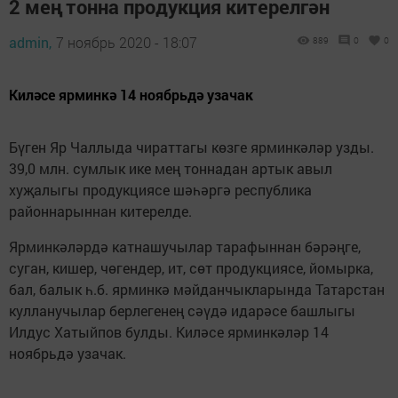
2 мең тонна продукция китерелгән
admin,
7 ноябрь 2020 - 18:07
889
0
0
Киләсе ярминкә 14 ноябрьдә узачак
Бүген Яр Чаллыда чираттагы көзге ярминкәләр узды.
39,0 млн. сумлык ике мең тоннадан артык авыл
хуҗалыгы продукциясе шәһәргә республика
районнарыннан китерелде.
Ярминкәләрдә катнашучылар тарафыннан бәрәңге,
суган, кишер, чөгендер, ит, сөт продукциясе, йомырка,
бал, балык һ.б. ярминкә мәйданчыкларында Татарстан
кулланучылар берлегенең сәүдә идарәсе башлыгы
Илдус Хатыйпов булды. Киләсе ярминкәләр 14
ноябрьдә узачак.