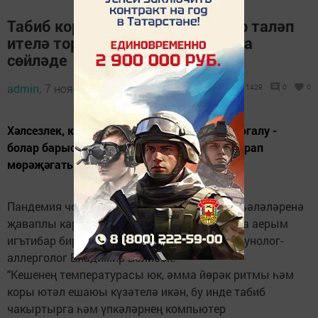
Табиб коронавирусның игътибар таләп
ителә торган симптомы турында
сөйләде
admin,
7 ноябрь 2020 - 18:15
1429
0
0
Хәлсезлек, күзләрендә авырту, ис һәм тәм югалу -
болар барысы да белгечкә консультация сорап
мөрәҗәгать итү өчен сәбәпләр.
Пандемия чорында шәхси сәламәтлек мәсьәләләренә
җаваплы карарга кирәк. Авыру симптомына аерым
игътибар бирергә кирәк, дип киңәш итә иммунолог-
аллерголог Владимир Болибок.
"Кешенең температурасы юк, әмма йөрәк ритмы һәм
коры ютәл ешаюы күзәтелә икән, бу инде табиб
чакыртырга һәм үпкәләрнең компьютер