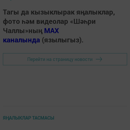
Тагы да кызыклырак яңалыклар,
фото һәм видеолар «Шәһри
Чаллы»ның
MAX
каналында
(язылыгыз).
Перейти на страницу новости
ЯҢАЛЫКЛАР ТАСМАСЫ