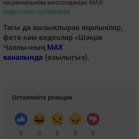
национальном мессенджере MАХ:
https://max.ru/tatmedia
Тагы да кызыклырак яңалыклар,
фото һәм видеолар «Шәһри
Чаллы»ның
MAX
каналында
(язылыгыз).
Оставляйте реакции
0
0
0
0
0