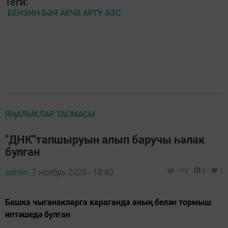
Теги:
БЕНЗИН БӘЯ АКЧА АРТУ АЗС
ЯҢАЛЫКЛАР ТАСМАСЫ
"ДНК"тапшыруын алып баручы һәлак
булган
admin,
7 ноябрь 2020 - 18:40
1715
0
2
Башка чыганакларга караганда аның белән тормыш
иптәшедә булган