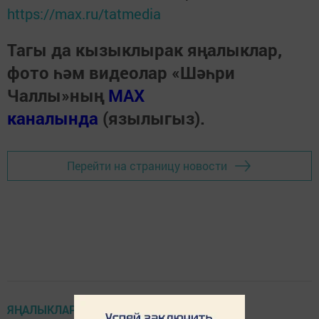
https://max.ru/tatmedia
Тагы да кызыклырак яңалыклар,
фото һәм видеолар «Шәһри
Чаллы»ның
MAX
каналында
(язылыгыз).
Перейти на страницу новости
ЯҢАЛЫКЛАР ТАСМАСЫ