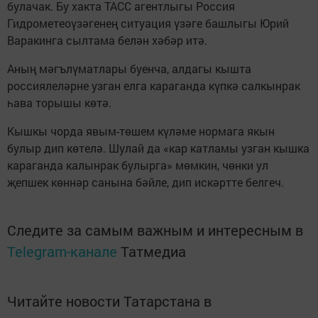
булачак. Бу хакта ТАСС агентлыгы Россия
Гидрометеоүзәгенең ситуация үзәге башлыгы Юрий
Варакинга сылтама белән хәбәр итә.
Аның мәгълүматлары буенча, алдагы кышта
россиялеләрне узган елга караганда күпкә салкынрак
һава торышы көтә.
Кышкы чорда явым-төшем күләме нормага якын
булыр дип көтелә. Шулай да «кар катламы узган кышка
караганда калынрак булырга» мөмкин, чөнки ул
җепшек көннәр санына бәйле, дип искәртте белгеч.
Следите за самым важным и интересным в
Telegram-канале
Татмедиа
Читайте новости Татарстана в