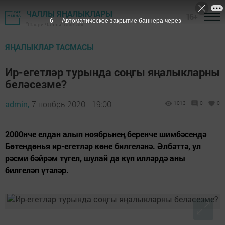
ЧАЛЛЫ ЯҢАЛЫКЛАРЫ
16+
5
Автоматическое закрытие баннера через
"Шәһри Чаллы" газетасы
ЯҢАЛЫКЛАР ТАСМАСЫ
Ир-егетләр турында соңгы яңалыкларны
беләсезме?
admin,
7 ноябрь 2020 - 19:00
1013
0
0
2000нче елдан алып ноябрьнең беренче шимбәсендә
Бөтендөнья ир-егетләр көне билгеләнә. Әлбәттә, ул
рәсми бәйрәм түгел, шулай да күп илләрдә аны
билгеләп үтәләр.