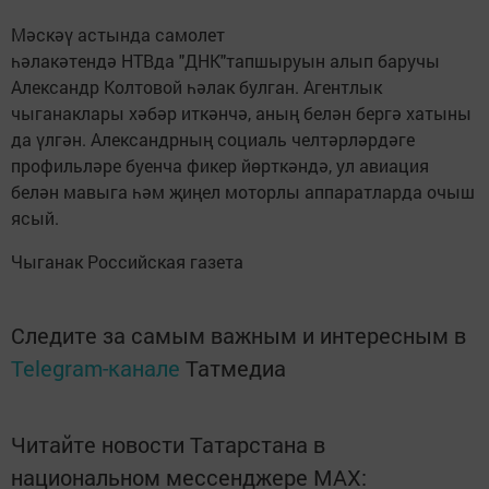
Мәскәү астында самолет
һәлакәтендә НТВда "ДНК"тапшыруын алып баручы
Александр Колтовой һәлак булган. Агентлык
чыганаклары хәбәр иткәнчә, аның белән бергә хатыны
да үлгән. Александрның социаль челтәрләрдәге
профильләре буенча фикер йөрткәндә, ул авиация
белән мавыга һәм җиңел моторлы аппаратларда очыш
ясый.
Чыганак Российская газета
Следите за самым важным и интересным в
Telegram-канале
Татмедиа
Читайте новости Татарстана в
национальном мессенджере MАХ: