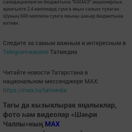
са­ли­да­ци­я­лән­гән бюд­же­ты­на "КА­МАЗ" ак­ци­о­нер­лык
җәм­гы­я­те 2,4 мил­ли­ард сум­га якын са­лым тү­лә­гән.
Шу­ның 600 мил­ли­он сум­га якы­ны шәһәр бюд­же­ты­на
кит­көн.
Следите за самым важным и интересным в
Telegram-канале
Татмедиа
Читайте новости Татарстана в
национальном мессенджере MАХ:
https://max.ru/tatmedia
Тагы да кызыклырак яңалыклар,
фото һәм видеолар «Шәһри
Чаллы»ның
MAX