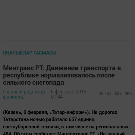
ЯҢАЛЫКЛАР ТАСМАСЫ
Минтранс РТ: Движение транспорта в
республике нормализовалось после
сильного снегопада
Главный редактор
6 февраль 2018 -
1437
0
0
филиала,
07:04
(Казань, 6 февраля, «Татар-информ»). На дорогах
Татарстана ночью работало 657 единиц
снегоуборочной техники, в том числе на региональных -
484. Об этом сообщает Миндортранс РТ. «На данный