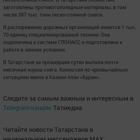
заготовлены противогололедные материалы, в том
числе 387 тыс. тонн песко-соляной смеси.
В распоряжении дорожных организаций имеется 1 тыс.
70 единиц специализированной техники. Она
подключена к системе ГЛОНАСС и подготовлена к
работе в зимних условиях.
В Татарстане за прошедшие сутки выпала почти
месячная норма снега. Комиссия по чрезвычайным
ситуациям ввела в Казани план «Буран».
Следите за самым важным и интересным в
Telegram-канале
Татмедиа
Читайте новости Татарстана в
национальном мессенджере MАХ: