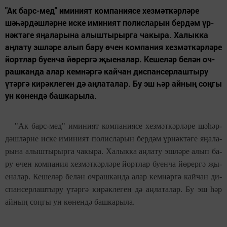
"Ак барс-мед" ими­ни­ят ком­па­ни­я­се хез­мәт­кәр­лә­ре
шәһәр­дәш­ләр­не ис­ке ими­ни­ят по­лис­ла­рын бер­дәм үр­
нәк­тәге яңа­ла­ры­на алыш­ты­рыр­га ча­кы­ра. Ха­лык­ка
аңла­ту эш­ләре алып ба­ру өчен ком­па­ния хез­мәт­кәр­ләре
йорт­лар бу­ен­ча йө­ре­р­гә җы­е­на­лар. Ке­ше­ләр бе­лән оч­
раш­кан­да алар кем­нәр­гә кай­чан ди­спан­сер­лаш­ты­ру
үтәр­гә ки­рәк­ле­ген дә аңла­та­лар. Бу эш һәр ай­ның соң­гы
ун көнен­дә баш­ка­ры­ла.
"Ак барс-мед" ими­ни­ят ком­па­ни­я­се хез­мәт­кәр­лә­ре шәһәр­
дәш­ләр­не ис­ке ими­ни­ят по­лис­ла­рын бер­дәм үр­нәк­тәге яңа­ла­
ры­на алыш­ты­рыр­га ча­кы­ра. Ха­лык­ка аңла­ту эш­ләре алып ба­
ру өчен ком­па­ния хез­мәт­кәр­ләре йорт­лар бу­ен­ча йө­ре­р­гә җы­
е­на­лар. Ке­ше­ләр бе­лән оч­раш­кан­да алар кем­нәр­гә кай­чан ди­
спан­сер­лаш­ты­ру үтәр­гә ки­рәк­ле­ген дә аңла­та­лар. Бу эш һәр
ай­ның соң­гы ун көнен­дә баш­ка­ры­ла.