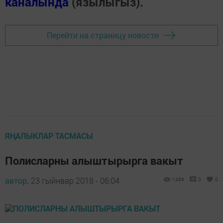
каналында
(язылыгыз).
Перейти на страницу новости
ЯҢАЛЫКЛАР ТАСМАСЫ
Полисларны алыштырырга вакыт
автор,
23 гыйнвар 2018 - 06:04
1456
0
0