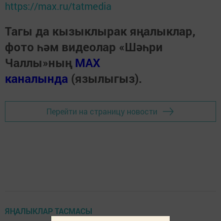
https://max.ru/tatmedia
Тагы да кызыклырак яңалыклар,
фото һәм видеолар «Шәһри
Чаллы»ның
MAX
каналында
(язылыгыз).
Перейти на страницу новости
ЯҢАЛЫКЛАР ТАСМАСЫ