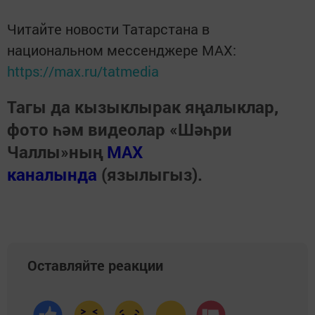
Читайте новости Татарстана в
национальном мессенджере MАХ:
https://max.ru/tatmedia
Тагы да кызыклырак яңалыклар,
фото һәм видеолар «Шәһри
Чаллы»ның
MAX
каналында
(язылыгыз).
Оставляйте реакции