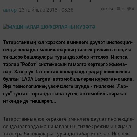
автор,
23 гыйнвар 2018 - 08:36
1324
0
0
Та­тар­стан­ның юл хә­рә­кәте имин­ле­ге дәү­ләт ин­с­пек­ци­я­
сен­дә юл­лар­да ма­ши­на­лар­ның тиз­лек ре­жи­мын яңа­ча
тик­ше­рә баш­лау­ла­ры ту­рын­да хә­бәр ит­те­ләр. Ин­с­пек­
тор­лар "Ро­бот" сис­те­ма­сын га­мәл­гә кер­тер­гә җы­е­на­
лар. Хә­зер үк Та­тар­стан юл­ла­рын­да ра­дар ком­п­лек­сы
бул­ган "LADA Largus" ав­то­мо­биль­лә­рен кү­рер­гә мөм­кин.
Яңа тех­но­ло­ги­я­нең үзен­чәле­ге шун­да - тиз­лек­не "Лар­
гус" тук­тап тор­ган­да гы­на түгел, ав­то­мо­биль хәрә­кәт
ит­кән­дә дә тик­ше­реп...
Та­тар­стан­ның юл хә­рә­кәте имин­ле­ге дәү­ләт ин­с­пек­ци­я­
сен­дә юл­лар­да ма­ши­на­лар­ның тиз­лек ре­жи­мын яңа­ча
тик­ше­рә баш­лау­ла­ры ту­рын­да хә­бәр ит­те­ләр. Ин­с­пек­