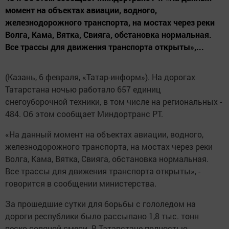
момент на объектах авиации, водного,
железнодорожного транспорта, на мостах через реки
Волга, Кама, Вятка, Свияга, обстановка нормальная.
Все трассы для движения транспорта открыты»,...
(Казань, 6 февраля, «Татар-информ»). На дорогах
Татарстана ночью работало 657 единиц
снегоуборочной техники, в том числе на региональных -
484. Об этом сообщает Миндортранс РТ.
«На данный момент на объектах авиации, водного,
железнодорожного транспорта, на мостах через реки
Волга, Кама, Вятка, Свияга, обстановка нормальная.
Все трассы для движения транспорта открыты», -
говорится в сообщении министерства.
За прошедшие сутки для борьбы с гололедом на
дороги республики было рассыпано 1,8 тыс. тонн
песко-соляной смеси. В Татарстане полностью