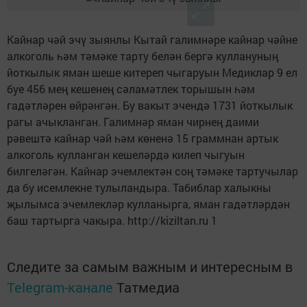
Кайнар чәй эчү зыянлы Кытай галимнәре кайнар чәйне
алкоголь һәм тәмәке тарту белән бергә куллануның
йоткылык яман шеше китереп чыгаруын Медиклар 9 ел
буе 456 мең кешенең сәламәтлек торышын һәм
гадәтләрен өйрәнгән. Бу вакыт эчендә 1731 йоткылык
рагы ачыкланган. Галимнәр яман чирнең даими
рәвештә кайнар чәй һәм көненә 15 граммнан артык
алкоголь кулланган кешеләрдә килеп чыгуын
билгеләгән. Кайнар эчемлектән соң тәмәке тартучылар
да бу исемлекне тулыландыра. Табиблар халыкны
җылымса эчемлекләр кулланырга, яман гадәтләрдән
баш тартырга чакыра. http://kiziltan.ru 1
Следите за самым важным и интересным в
Telegram-канале
Татмедиа