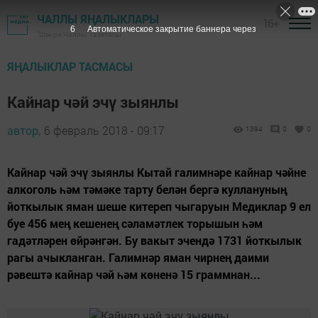
ЧАЛЛЫ ЯҢАЛЫКЛАРЫ
16+
6
Автоматическое закрытие баннера через
"Шәһри Чаллы" газетасы
ЯҢАЛЫКЛАР ТАСМАСЫ
Кайнар чәй эчү зыянлы
автор,
6 февраль 2018 - 09:17
1394
0
0
Кайнар чәй эчү зыянлы Кытай галимнәре кайнар чәйне
алкоголь һәм тәмәке тарту белән бергә куллануның
йоткылык яман шеше китереп чыгаруын Медиклар 9 ел
буе 456 мең кешенең сәламәтлек торышын һәм
гадәтләрен өйрәнгән. Бу вакыт эчендә 1731 йоткылык
рагы ачыкланган. Галимнәр яман чирнең даими
рәвештә кайнар чәй һәм көненә 15 граммнан...