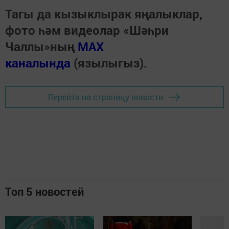
Тагы да кызыклырак яңалыклар,
фото һәм видеолар «Шәһри
Чаллы»ның
MAX
каналында
(язылыгыз).
Перейти на страницу новости
Топ 5 новостей