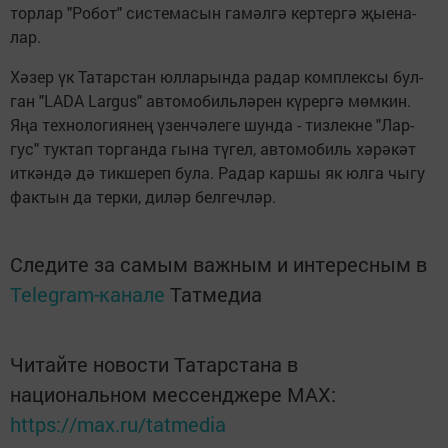
тор­лар "Ро­бот" сис­те­ма­сын га­мәл­гә кер­тер­гә җы­е­на­
лар.
Хә­зер үк Та­тар­стан юл­ла­рын­да ра­дар ком­п­лек­сы бул­
ган "LADA Largus" ав­то­мо­биль­лә­рен кү­рер­гә мөм­кин.
Яңа тех­но­ло­ги­я­нең үзен­чәле­ге шун­да - тиз­лек­не "Лар­
гус" тук­тап тор­ган­да гы­на түгел, ав­то­мо­биль хәрә­кәт
ит­кән­дә дә тик­ше­реп бу­ла. Ра­дар кар­шы як юл­га чы­гу
фак­тын да тер­ки, ди­ләр бел­геч­ләр.
Следите за самым важным и интересным в
Telegram-канале
Татмедиа
Читайте новости Татарстана в
национальном мессенджере MАХ:
https://max.ru/tatmedia