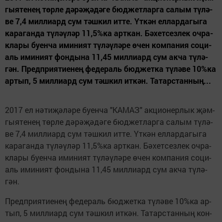
гы­я­те­нең төр­ле дәрә­җә­дә­ге бюд­жет­лар­га са­лым тү­лә­
ве 7,4 мил­ли­ард сум тәш­кил ит­те. Үт­кән ел­лар­да­гы­га
ка­ра­ган­да тү­ләү­ләр 11,5%ка арт­кан. Бә­хет­сез­лек оч­ра­
кла­ры бу­ен­ча ими­ни­ят тү­ләүләре өчен ком­па­ния со­ци­
аль ими­ни­ят фон­ды­на 11,45 мил­ли­ард сум ак­ча тү­лә­
гән. Пред­при­я­ти­е­нең фе­де­раль бюд­жет­ка тү­лә­ве 10%ка
ар­тып, 5 мил­ли­ард сум тәш­кил ит­кән. Та­тар­стан­ның...
2017 ел нә­ти­җә­лә­ре бу­ен­ча "КА­МАЗ" ак­ци­о­нер­лык җәм­
гы­я­те­нең төр­ле дәрә­җә­дә­ге бюд­жет­лар­га са­лым тү­лә­
ве 7,4 мил­ли­ард сум тәш­кил ит­те. Үт­кән ел­лар­да­гы­га
ка­ра­ган­да тү­ләү­ләр 11,5%ка арт­кан. Бә­хет­сез­лек оч­ра­
кла­ры бу­ен­ча ими­ни­ят тү­ләүләре өчен ком­па­ния со­ци­
аль ими­ни­ят фон­ды­на 11,45 мил­ли­ард сум ак­ча тү­лә­
гән.
Пред­при­я­ти­е­нең фе­де­раль бюд­жет­ка тү­лә­ве 10%ка ар­
тып, 5 мил­ли­ард сум тәш­кил ит­кән. Та­тар­стан­ның кон­