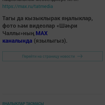
https://max.ru/tatmedia
Тагы да кызыклырак яңалыклар,
фото һәм видеолар «Шәһри
Чаллы»ның
MAX
каналында
(язылыгыз).
Перейти на страницу новости
ЯҢАЛЫКЛАР ТАСМАСЫ