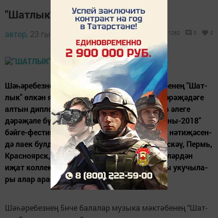
"Шатлык" җиңүчеләр сафында
автор,
23 гыйнвар 2018 - 10:47
1262
0
0
Шәһә­ре­без­нең 5нче ба­ла­лар му­зы­ка мәк­тә­бе­нең "Шат­
лык" өл­кән яшь­тә­ге ба­ла­лар хо­ры икен­че дә­рәҗә­дә­ге
ал­тын дип­лом бе­лән бү­ләк­лән­де. Кол­лек­тив әле­ге
дәрәҗәле бү­ләк­кә IV Бө­тен­рос­сия "Хор Ка­за­ны-2018"
бәй­ге-фес­ти­ва­лен­дә уңыш­лы чы­гыш яса­вы нә­ти­җә­сен­
дә ла­ек бул­ды. Әле­ге му­зы­каль бәй­ге­дә Мәс­кәү, Пермь,
Крас­но­ярск, Но­во­си­бирск һәм баш­ка шәһәр­ләр­дән
иҗат кол­лек­тив­ла­ры кат­наш­кан иде. Чал­лы уку­чы­ла­
ры алар ара­сын­да уңыш­лы...
Шәһә­ре­без­нең 5нче ба­ла­лар му­зы­ка мәк­тә­бе­нең "Шат­