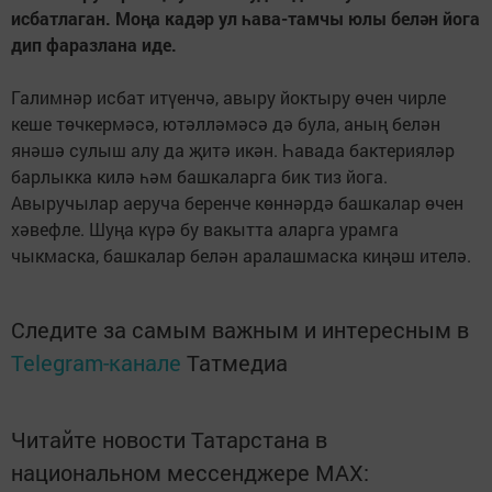
исбатлаган. Моңа кадәр ул һава-тамчы юлы белән йога
дип фаразлана иде.
Галимнәр исбат итүенчә, авыру йоктыру өчен чирле
кеше төчкермәсә, ютәлләмәсә дә була, аның белән
янәшә сулыш алу да җитә икән. Һавада бактерияләр
барлыкка килә һәм башкаларга бик тиз йога.
Авыручылар аеруча беренче көннәрдә башкалар өчен
хәвефле. Шуңа күрә бу вакытта аларга урамга
чыкмаска, башкалар белән аралашмаска киңәш ителә.
Следите за самым важным и интересным в
Telegram-канале
Татмедиа
Читайте новости Татарстана в
национальном мессенджере MАХ: