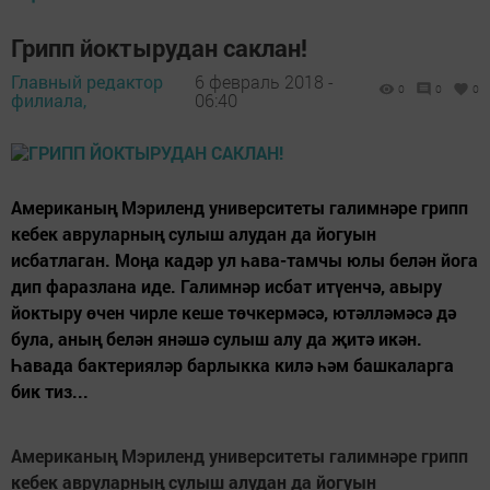
Грипп йоктырудан саклан!
Главный редактор
6 февраль 2018 -
0
0
0
филиала,
06:40
Американың Мэриленд университеты галимнәре грипп
кебек авруларның сулыш алудан да йогуын
исбатлаган. Моңа кадәр ул һава-тамчы юлы белән йога
дип фаразлана иде. Галимнәр исбат итүенчә, авыру
йоктыру өчен чирле кеше төчкермәсә, ютәлләмәсә дә
була, аның белән янәшә сулыш алу да җитә икән.
Һавада бактерияләр барлыкка килә һәм башкаларга
бик тиз...
Американың Мэриленд университеты галимнәре грипп
кебек авруларның сулыш алудан да йогуын