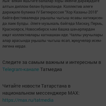
лык" өл­кән яшь­тә­ге ба­ла­лар хо­ры икен­че дә­рәҗә­дә­ге
ал­тын дип­лом бе­лән бү­ләк­лән­де. Кол­лек­тив әле­ге
дәрәҗәле бү­ләк­кә IV Бө­тен­рос­сия "Хор Ка­за­ны-2018"
бәй­ге-фес­ти­ва­лен­дә уңыш­лы чы­гыш яса­вы нә­ти­җә­сен­
дә ла­ек бул­ды. Әле­ге му­зы­каль бәй­ге­дә Мәс­кәү, Пермь,
Крас­но­ярск, Но­во­си­бирск һәм баш­ка шәһәр­ләр­дән
иҗат кол­лек­тив­ла­ры кат­наш­кан иде. Чал­лы уку­чы­ла­ры
алар ара­сын­да уңыш­лы чы­гыш ясап, җи­ңү­че­ләр исем­
ле­ге­нә кер­де.
Следите за самым важным и интересным в
Telegram-канале
Татмедиа
Читайте новости Татарстана в
национальном мессенджере MАХ:
https://max.ru/tatmedia