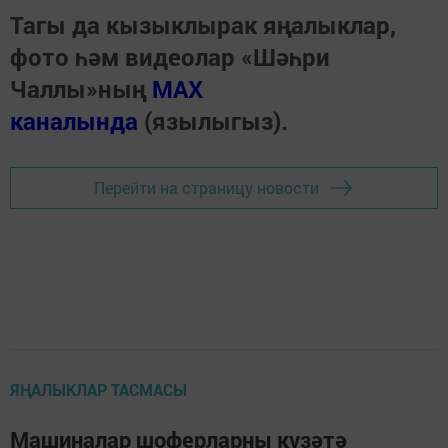
Тагы да кызыклырак яңалыклар,
фото һәм видеолар «Шәһри
Чаллы»ның
MAX
каналында
(язылыгыз).
Перейти на страницу новости
ЯҢАЛЫКЛАР ТАСМАСЫ
Машиналар шоферларны күзәтә