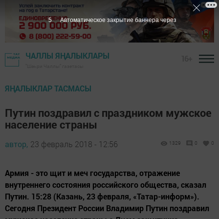
3
Автоматическое закрытие баннера через
ЧАЛЛЫ ЯҢАЛЫКЛАРЫ
16+
"Шәһри Чаллы" газетасы
ЯҢАЛЫКЛАР ТАСМАСЫ
Путин поздравил с праздником мужское
население страны
автор,
23 февраль 2018 - 12:56
1329
0
0
Армия - это щит и меч государства, отражение
внутреннего состояния российского общества, сказал
Путин. 15:28 (Казань, 23 февраля, «Татар-информ»).
Сегодня Президент России Владимир Путин поздравил