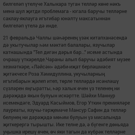
билгеләп үтелүче Халыкара туган телләр көне нәкъ
менә шул җитди проблемага - югала баручы телләрне
саклау-яклауга игътибар юнәлтү максатыннан
билгеләп үтелә дә инде.
21 февральдә Чаллы шәһәренең үзәк китапханәсендә
дә укытучылар һәм мәктәп балалары, язучылар
катнашында "Тел дигән дәрья бар..." исеме астында
очрашу үткәрелде.Чараны алып баручы әдәбият музее
хезмәткәре, «Ләйсән» әдәби-иҗат берләшмәсе
җитәкчесе Роза Хәмидуллина, укучыларның
игътибарын җәлеп итеп, төрле телләрдә исәнләшү
сүзләрен яңгыратты, һәр халык өчен үз теленең ни
дәрәҗәдә якын булуын искәртте. Шәйхи Маннур
исемендәге, Эдуард Касыймов, Егор Уткин премияләре
лауреаты, язучы-тәрҗемәче Мансур Сафин да телләр
белүнең ни дәрәҗәдә мөһим булуын үз мисалында
җиткерергә тырышты. Ике телне дә, ә бүгенге дөньяда
уңышка ирешү өчен, өч яки тагын да күбрәк телләрне