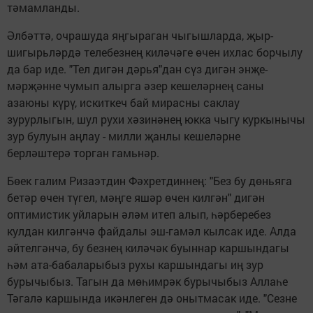
тәмамланды.
Әлбәттә, очрашуда яңгыраган чыгышларда, җыр-
шигырьләрдә телебезнең киләчәге өчен ихлас борчылу
да бар иде. "Тел дигән дәрья"дан сүз дигән энҗе-
мәрҗәнне чумып алырга әзер кешеләрнең саны
азаюны күрү, искиткеч бай мирасны саклау
зурурлыгын, шул рухи хәзинәнең юкка чыгу куркынычы
зур булуын аңлау - милли җанлы кешеләрне
берләштерә торган гамьнәр.
Бөек галим Ризаэтдин Фәхретдиннең: "Без бу дөньяга
бетәр өчен түгел, мәңге яшәр өчен килгән" дигән
оптимистик уйларын әләм итеп алып, һәрберебез
кулдан килгәнчә файдалы эш-гамәл кылсак иде. Алда
әйтелгәнчә, бу безнең киләчәк буыннар каршындагы
һәм ата-бабаларыбыз рухы каршындагы иң зур
бурычыбыз. Тагын да мөһимрәк бурычыбыз Аллаһе
Тәгалә каршында икәнлеген дә онытмасак иде. "Сезне