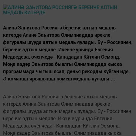
Алинә Заһитова Россиягә беренче алтын медаль
китерде Алинә Заһитова Олимпиадада ирекле
фигуралы шууда алтын медаль яулады. Бу - Россиянең
беренче адтын медале. Икенче урында Евгения
Медведева, өченчедә - Канададан Кйтлин Осмонд.
Моңа кадәр Заһитова быелгы Олимпиадада кыска
программада чыгыш ясап, дөнья рекорды куйган иде.
Ә команда ярышында көмеш медаль яулады....
Алинә Заһитова Россиягә беренче алтын медаль
китерде Алинә Заһитова Олимпиадада ирекле
фигуралы шууда алтын медаль яулады. Бу - Россиянең
беренче адтын медале. Икенче урында Евгения
Медведева, өченчедә - Канададан Кйтлин Осмонд.
Моңа кадәр Заһитова быелгы Олимпиадада кыска