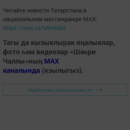
Читайте новости Татарстана в
национальном мессенджере MАХ:
https://max.ru/tatmedia
Тагы да кызыклырак яңалыклар,
фото һәм видеолар «Шәһри
Чаллы»ның
MAX
каналында
(язылыгыз).
Перейти на страницу новости