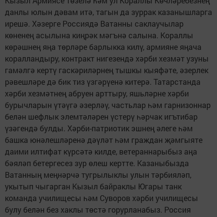
Кызыл Армиясе төзелә һәм ул Кораллы Көчләребезнең
данлы юлын дәвам итә, тагын да зуррак казанышларга
ирешә. Хәзерге Россиядә Ватанны саклаучылар
көненең асылына киңрәк мәгънә салына. Кораллы
көрәшнең яңа төрләре барлыкка килү, армияне яңача
коралландыру, контракт нигезендә хәрби хезмәт узуны
гамәлгә кертү гаскәриләрнең тышкы кыяфәте, әзерлек
рәвешләре дә бик тиз үзгәрүенә китерә. Татарстанда
хәрби хезмәтнең абруен арттыру, яшьләрне хәрби
бурычларын үтәүгә әзерләү, частьлар һәм гарнизоннар
белән шефлык элемтәләрен үстерү һәрчак игътибар
үзәгендә булды. Хәрби-патриотик эшнең әлеге һәм
башка юнәлешләренә дәүләт һәм граждан җәмгыяте
даими илтифат күрсәтә килде, ветераннарыбыз аңа
бәяләп бетергесез зур өлеш кертте. Казаныбызда
Ватанның меңнәрчә тугрылыклы улын тәрбияләп,
укытып чыгарган Кызыл байраклы Югары танк
команда училищесы һәм Суворов хәрби училищесы
булу белән без хаклы төстә горурланабыз. Россия