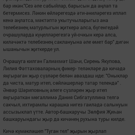
бар икән."Сез әле сабыйлар, барысын да аңлап та
бетермисез. Ләкин өйләрегездә әти-әниләрегез ипләп
кенә аңлатса, мәктәптә укытучыларыгыз ана
телебезнең матурлыгын җиткерә алса, бүгенгедәй
очрашуларда күңелләрегезгә уй-очкын керә алса,
киләчәктә телебезнең саклануына әле өмет бар" дигән
ышанычын җиткерде ул.
Очрашуга килгән Галиәхмәт Шаһи, Сирень Якупова,
Лилия Фәттаховаларның фикер- теләкләре дә кичәдә
яңгыраган җыр сүзләре белән аваздаш иде: "Оныклар
да чиста, матур итеп, сөйләшерләр татар телендә" .
Әнвәр Шәриповның әлеге сүзләрен җыр итеп
яңгыраткан мөгаллимә Дания Сибгатуллина телгә
сакчыл, ихтирамлы карашка нигез гаиләдә салынуын
ассызыклап үтте. Автор-башкаручы Зөлфия Җиһан
башкаруындагы җыр да кичәнең рухына туры килде.
Кичә күмәкләшеп "Туган тел" җырын җырлап