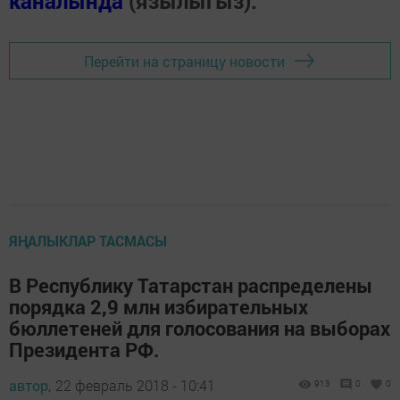
каналында
(язылыгыз).
Перейти на страницу новости
ЯҢАЛЫКЛАР ТАСМАСЫ
В Республику Татарстан распределены
порядка 2,9 млн избирательных
бюллетеней для голосования на выборах
Президента РФ.
автор,
22 февраль 2018 - 10:41
913
0
0