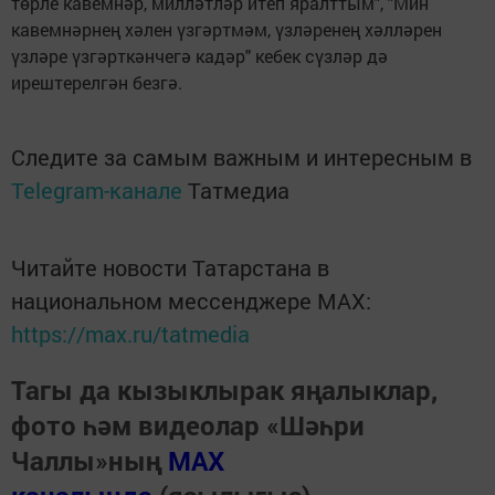
төрле кавемнәр, милләтләр итеп яралттым", "Мин
кавемнәрнең хәлен үзгәртмәм, үзләренең хәлләрен
үзләре үзгәрткәнчегә кадәр" кебек сүзләр дә
ирештерелгән безгә.
Следите за самым важным и интересным в
Telegram-канале
Татмедиа
Читайте новости Татарстана в
национальном мессенджере MАХ:
https://max.ru/tatmedia
Тагы да кызыклырак яңалыклар,
фото һәм видеолар «Шәһри
Чаллы»ның
MAX