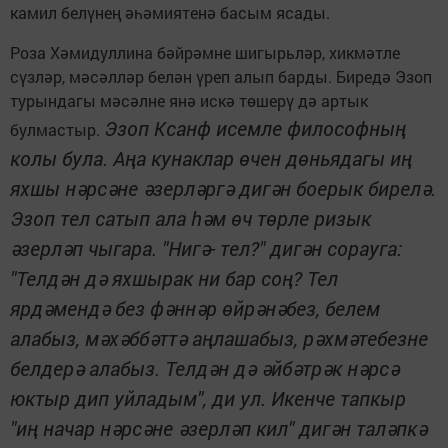
камил белүнең әһәмиятенә басым ясады.
Роза Хәмидуллина бәйрәмне шигырьләр, хикмәтле
сүзләр, мәсәлләр белән үреп алып барды. Биредә Эзоп
турындагы мәсәлне янә искә төшерү дә артык
Эзоп Ксанф исемле философның
булмастыр.
колы була. Аңа кунаклар өчен дөньядагы иң
яхшы нәрсәне әзерләргә дигән боерык бирелә.
Эзоп тел сатып ала һәм өч төрле ризык
әзерләп чыгара. "Нигә- тел?" дигән сорауга:
"Телдән дә яхшырак ни бар соң? Тел
ярдәмендә без фәннәр өйрәнәбез, белем
алабыз, мәхәббәттә аңлашабыз, рәхмәтебезне
белдерә алабыз. Телдән дә әйбәтрәк нәрсә
юктыр дип уйладым", ди ул. Икенче тапкыр
"иң начар нәрсәне әзерләп кил" дигән таләпкә