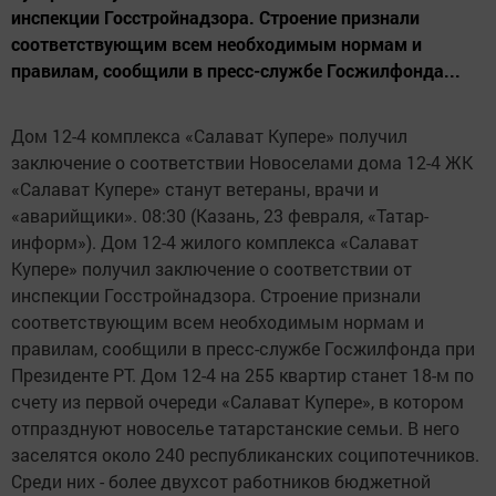
инспекции Госстройнадзора. Строение признали
соответствующим всем необходимым нормам и
правилам, сообщили в пресс-службе Госжилфонда...
Дом 12-4 комплекса «Салават Купере» получил
заключение о соответствии Новоселами дома 12-4 ЖК
«Салават Купере» станут ветераны, врачи и
«аварийщики». 08:30 (Казань, 23 февраля, «Татар-
информ»). Дом 12-4 жилого комплекса «Салават
Купере» получил заключение о соответствии от
инспекции Госстройнадзора. Строение признали
соответствующим всем необходимым нормам и
правилам, сообщили в пресс-службе Госжилфонда при
Президенте РТ. Дом 12-4 на 255 квартир станет 18-м по
счету из первой очереди «Салават Купере», в котором
отпразднуют новоселье татарстанские семьи. В него
заселятся около 240 республиканских соципотечников.
Среди них - более двухсот работников бюджетной