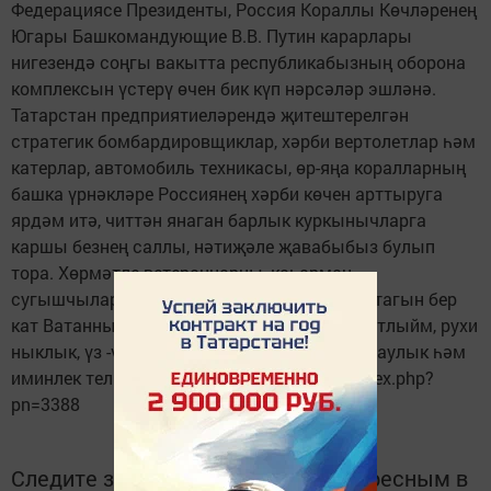
Федерациясе Президенты, Россия Кораллы Көчләренең
Югары Башкомандующие В.В. Путин карарлары
нигезендә соңгы вакытта республикабызның оборона
комплексын үстерү өчен бик күп нәрсәләр эшләнә.
Татарстан предприятиеләрендә җитештерелгән
стратегик бомбардировщиклар, хәрби вертолетлар һәм
катерлар, автомобиль техникасы, өр-яңа коралларның
башка үрнәкләре Россиянең хәрби көчен арттыруга
ярдәм итә, читтән янаган барлык куркынычларга
каршы безнең саллы, нәтиҗәле җавабыбыз булып
тора. Хөрмәтле ветераннарны, каһарман
сугышчыларыбызны, сезнең һәрберегезне тагын бер
кат Ватанны саклаучылар көне уңаеннан котлыйм, рухи
ныклык, үз -үзегезгә зур ышаныч, исәнлек-саулык һәм
иминлек телим". https://www.vatantat.ru/index.php?
pn=3388
Следите за самым важным и интересным в