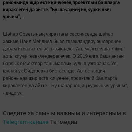
районында җир өсте кичүенең проектлый башларга
кирәклеген дә әйтте. "Бу шәһәрнең иң куркыныч
урыны",...
Шәһәр Советының чираттагы сессиясендә шәһәр
хакиме Наил Мәһдиев быел төзекләндерү эшләренең
дәвам ителәчәген ассызыклады. Агымдагы елда 7 җир
асты киүче төзекләндереләчәк. Ә 2019 елга башланган
барлык объектлар танымаслык булып үзгәрәчәк. Ул
шулай ук Сидоровка бистәсендә, Автостанция
районында җир өсте кичүенең проектлый башларга
кирәклеген дә әйтте. "Бу шәһәрнең иң куркыныч урыны",
- диде ул.
Следите за самым важным и интересным в
Telegram-канале
Татмедиа