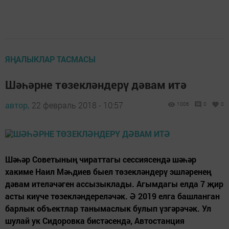
ЯҢАЛЫКЛАР ТАСМАСЫ
Шәһәрне төзекләндерү дәвам итә
автор,
22 февраль 2018 - 10:57
1006
0
0
Шәһәр Советының чираттагы сессиясендә шәһәр
хакиме Наил Мәһдиев быел төзекләндерү эшләренең
дәвам ителәчәген ассызыклады. Агымдагы елда 7 җир
асты киүче төзекләндереләчәк. Ә 2019 елга башланган
барлык объектлар танымаслык булып үзгәрәчәк. Ул
шулай ук Сидоровка бистәсендә, Автостанция