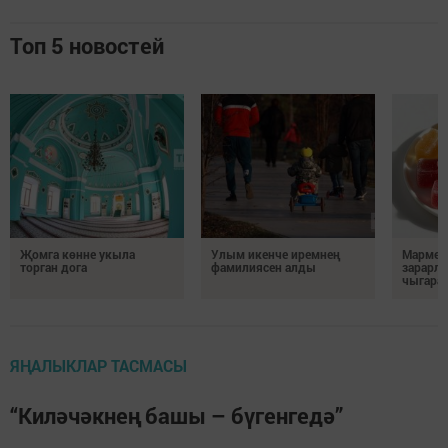
Топ 5 новостей
Җомга көнне укыла
Улым икенче иремнең
Мармел
торган дога
фамилиясен алды
зарарл
чыгара
ЯҢАЛЫКЛАР ТАСМАСЫ
“Киләчәкнең башы – бүгенгедә”