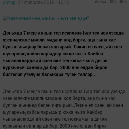
автор,
22 февраль 2018 - 10:43
1025
0
0
Дөньяда 7 меңгә якын тел исәпләнә.Һәр тел исә үзендә
үзенчәлекле милли-мәдәни код йөртә, аңа гына хас
булган аһәңнәр белән яңгырый. Ләкин ел саен, ай саен
шуларның кайсыларыдыр юкка чыга.Кайбер
чыганакларда ай саен ике тел юкка чыга дигән
куркыныч саннар да бар. 2000 нче елдан бирле
билгеләп үтелүче Халыкара туган телләр...
Дөньяда 7 меңгә якын тел исәпләнә.Һәр тел исә үзендә
үзенчәлекле милли-мәдәни код йөртә, аңа гына хас
булган аһәңнәр белән яңгырый. Ләкин ел саен, ай саен
шуларның кайсыларыдыр юкка чыга.Кайбер
чыганакларда ай саен ике тел юкка чыга дигән
куркыныч саннар да бар. 2000 нче елдан бирле