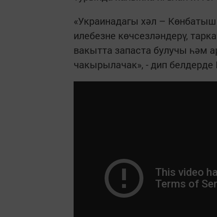
«Украинадагы хәл – Көнбатыш
илебезне көчсезләндерү, тарка
вакытта запаста булучы һәм 
чакырылачак», - дип белдерде