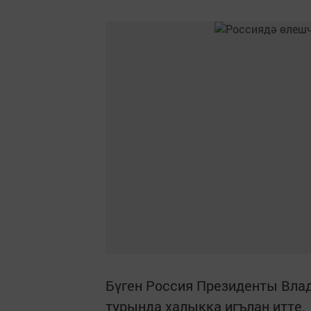
Бүген Россия Президенты Вла
турында халыкка игълан итте.