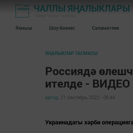
ЧАЛЛЫ ЯҢАЛЫКЛАРЫ
"Шәһри Чаллы" газетасы
Язмыш
Шоу-бизнес
Сәламәтлек
ЯҢАЛЫКЛАР ТАСМАСЫ
Россиядә өлешч
ителде - ВИДЕО
автор,
21 сентябрь 2022 - 09:44
Украинадагы хәрби операцияг