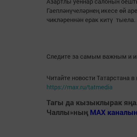
Азартлы уеннар салонын оешт
Гаепләнүчеләрнең икесе өй ар
чикләреннән ерак китү тыела.
Следите за самым важным и 
Читайте новости Татарстана 
https://max.ru/tatmedia
Тагы да кызыклырак яңа
Чаллы»ның
MAX каналы