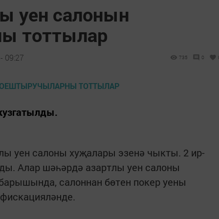
ы уен салонын
ы тоттылар
- 09:27
735
0
 кузгатылды.
ы уен салоны хуҗалары эзенә чыкты. 2 ир-
нды. Алар шәһәрдә азартлы уен салоны
 барышында, салоннан бөтен покер уены
нфискацияләнде.