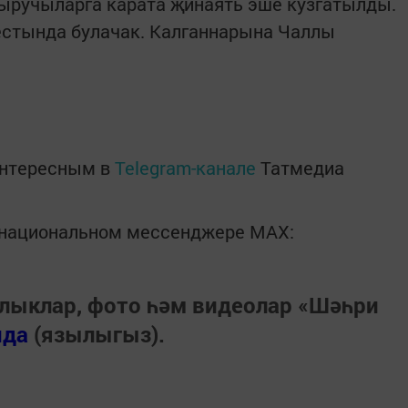
ыручыларга карата җинаять эше кузгатылды.
естында булачак. Калганнарына Чаллы
интересным в
Telegram-канале
Татмедиа
в национальном мессенджере MАХ:
лыклар, фото һәм видеолар «Шәһри
нда
(язылыгыз).