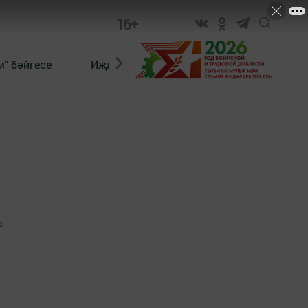
16+
" бәйгесе
Иҗат
Реклама
Онлайн язы
0