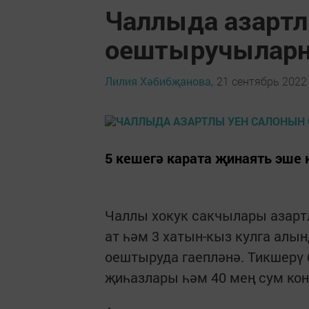
Чаллыда азартл
оештыручыларн
Лилия Хәбибҗанова,
21 сентябрь 2022 
5 кешегә карата җинаять эше
Чаллы хокук сакчылары азартл
ат һәм 3 хатын-кыз кулга алы
оештыруда гаепләнә. Тикшерү
җиһазлары һәм 40 мең сум ко