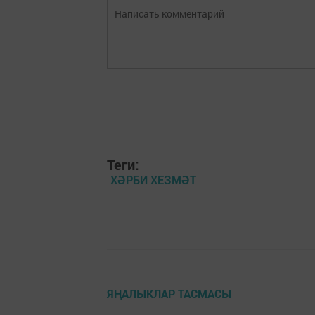
Теги:
ХӘРБИ ХЕЗМӘТ
ЯҢАЛЫКЛАР ТАСМАСЫ