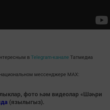
интересным в
Telegram-канале
Татмедиа
в национальном мессенджере MАХ:
лыклар, фото һәм видеолар «Шәһри
нда
(язылыгыз).