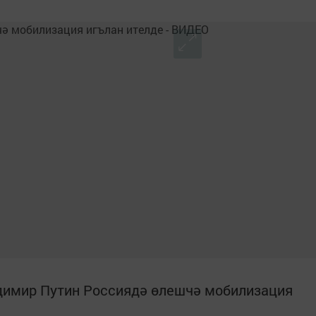
димир Путин Россиядә өлешчә мобилизация