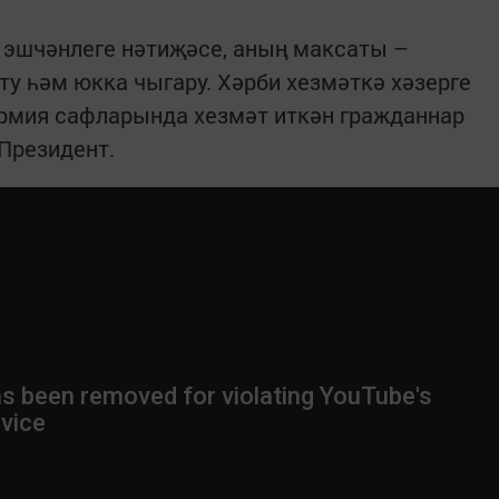
 эшчәнлеге нәтиҗәсе, аның максаты –
ту һәм юкка чыгару. Хәрби хезмәткә хәзерге
армия сафларында хезмәт иткән гражданнар
 Президент.