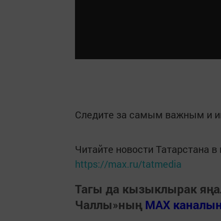
Следите за самым важным и 
Читайте новости Татарстана 
https://max.ru/tatmedia
Тагы да кызыклырак яңа
Чаллы»ның
MAX каналы