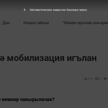
5
Автоматическое закрытие баннера через
Дин
Киңәш-табыш
"Минем яраткан шәһәрем
ә мобилизация игълан
972
0
ә кемнәр чакырылачак?