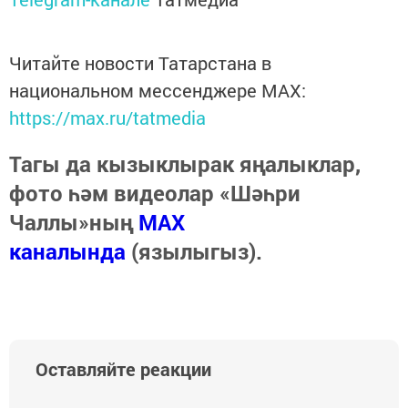
Читайте новости Татарстана в
национальном мессенджере MАХ:
https://max.ru/tatmedia
Тагы да кызыклырак яңалыклар,
фото һәм видеолар «Шәһри
Чаллы»ның
MAX
каналында
(язылыгыз).
Оставляйте реакции