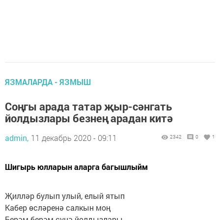
ЯЗМАЛАРДА - ЯЗМЫШ
Соңгы арада татар җыр-сәнгать
йолдызлары безнең арадан китә
admin,
11 декабрь 2020 - 09:11
2342
0
1
Шигырь юлларын аларга багышлыйм
Җилләр булып улый, елый ятып
Кабер өсләренә салкын моң
Берәм-берәм сүнә йолдызлары