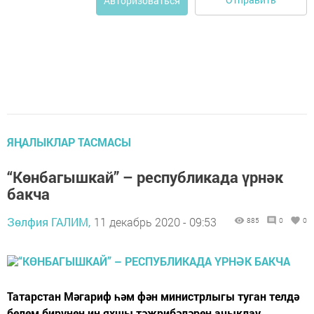
Авторизоваться
ЯҢАЛЫКЛАР ТАСМАСЫ
“Көнбагышкай” – республикада үрнәк
бакча
Зөлфия ГАЛИМ,
11 декабрь 2020 - 09:53
885
0
0
Татарстан Мәгариф һәм фән министрлыгы туган телдә
белем бирүнең иң яхшы тәҗрибәләрен ачыклау