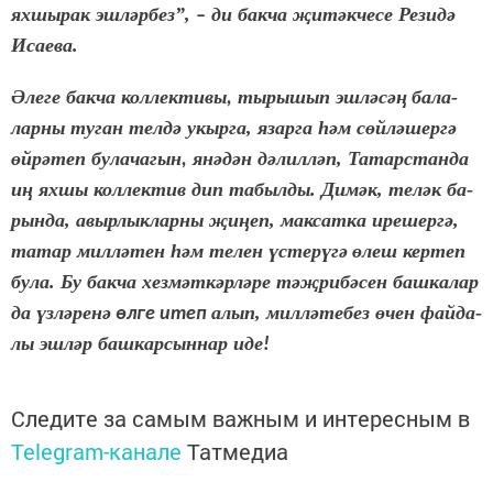
ях­шы­рак эш­л
ә
р­без”,
ди бак­ча
җ
и­т
ә
к­че­се Ре­зи­д
ә
–
Иса­е­ва.
Ә
ле­ге бак­ча кол­лек­ти­вы
ты­ры­шып эш­л
ә­
с
әң
ба­ла­
,
лар­ны ту­ган тел­д
ә
укыр­га, язар­га
һә
м с
ө
й­л
ә­
шер­г
ә
ө
й­р
ә­
теп бу­ла­ча­гын
ян
ә­
д
ә
н д
ә­
лил­л
ә
п, Та­тар­стан­да
,
и
ң
ях­шы кол­лек­тив дип та­был­ды. Ди­м
ә
к, те­л
ә
к ба­
рын­да, авыр­лык­лар­ны
җ
и­
ң
еп, мак­сат­ка ире­шер­г
ә
,
та­тар мил­л
ә­
тен
һә
м те­лен
ү
с­те­р
ү­
г
ә
ө
леш кер­теп
бу­ла. Бу бак­ча хез­м
ә
т­к
ә
р­л
ә­
ре т
әҗ­
ри­б
ә­
сен баш­ка­лар
да
ү
з­л
ә­
ре­н
ә
алып, мил­л
ә­
те­без
ө
чен фай­да­
өл­ге итеп
лы эш­л
ә
р баш­кар­сын­нар иде
!
Следите за самым важным и интересным в
Telegram-канале
Татмедиа