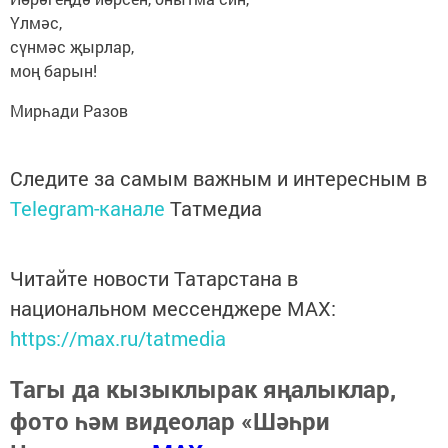
Үлмәс,
сүнмәс җырлар,
моң барын!
Мирһади Разов
Следите за самым важным и интересным в
Telegram-канале
Татмедиа
Читайте новости Татарстана в
национальном мессенджере MАХ:
https://max.ru/tatmedia
Тагы да кызыклырак яңалыклар,
фото һәм видеолар «Шәһри