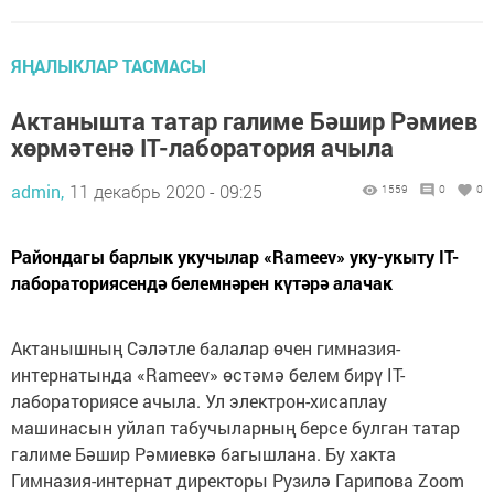
ЯҢАЛЫКЛАР ТАСМАСЫ
Актанышта татар галиме Бәшир Рәмиев
хөрмәтенә IT-лаборатория ачыла
admin,
11 декабрь 2020 - 09:25
1559
0
0
Райондагы барлык укучылар «Rameev» уку-укыту IT-
лабораториясендә белемнәрен күтәрә алачак
Актанышның Сәләтле балалар өчен гимназия-
интернатында «Rameev» өстәмә белем бирү IT-
лабораториясе ачыла. Ул электрон-хисаплау
машинасын уйлап табучыларның берсе булган татар
галиме Бәшир Рәмиевкә багышлана. Бу хакта
Гимназия-интернат директоры Рузилә Гарипова Zoom