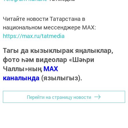
Читайте новости Татарстана в
национальном мессенджере MАХ:
https://max.ru/tatmedia
Тагы да кызыклырак яңалыклар,
фото һәм видеолар «Шәһри
Чаллы»ның
MAX
каналында
(язылыгыз).
Перейти на страницу новости