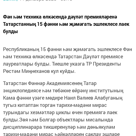
Фән һәм техника өлкәсендә дәүләт премияләренә
Татарстанның 15 фәнни һәм җәмәгать эшлеклесе лаек
булды
Республиканың 15 фәнни һәм җәмәгать эшлеклесе Фән
һәм техника өлкәсендә Татарстан Дәүләт премиясе
лауреатлары булды. Тиешле указга ТР Президенты
Рөстәм Миңнеханов кул куйды.
Татарстан Фәннәр Академиясенең Татар
энциклопедиясе һәм төбәкне өйрәнү институтының
Кама фәнни үзәге мөдире Наил Вәлиев Алабуганың
тугыз китаптан торган тарихи-мәдәни мирас
турындагы хезмәтләр циклы өчен премиягә лаек
булды.Зөя һәм Болгар объектлары мисалында
дисциплинарара тикшеренүләр һәм дөньякүләм
тарихи-мәдәни мирас һәйкәлләрен саклау эшләре