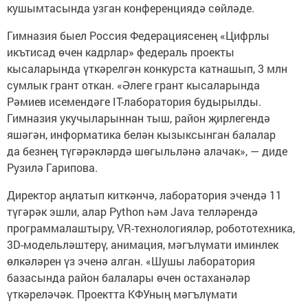
кушымтасында узган конференциядә сөйләде.
Гимназия быел Россия Федерациясенең «Цифрлы
икътисад өчен кадрлар» федераль проекты
кысаларында үткәрелгән конкурста катнашып, 3 млн
сумлык грант откан. «Әлеге грант кысаларында
Рәмиев исемендәге IT-лаборатория будырылды.
Гимназия укучыларыннан тыш, район җирлегендә
яшәгән, информатика белән кызыксынган балалар
да безнең түгәрәкләрдә шөгыльләнә алачак», — диде
Рузилә Гарипова.
Директор аңлатып киткәнчә, лаборатория эчендә 11
түгәрәк эшли, алар Python һәм Java телләрендә
программалаштыру, VR-технологияләр, робототехника,
3D-модельләштерү, анимация, мәгълүмати иминлек
өлкәләрен үз эченә алган. «Шушы лаборатория
базасында район балалары өчен остаханәләр
үткәреләчәк. Проектта КФУның мәгълүмати