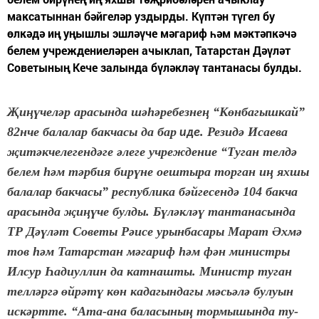
максатыннан бәйгеләр уздырды. Күптән түгел бу
өлкәдә иң уңышлы эшләүче мәгариф һәм мәктәпкәчә
белем учреждениеләрен ачыклап, Татарстан Дәүләт
Советының Кече залында бүләкләү тантанасы булды.
Җ
и­
ңү­
че­л
ә
р ара­сын­да ш
ә­һә­
ре­без­не
ң
“К
ө
н­ба­гыш­кай”
82нче ба­ла­лар бак­ча­сы да бар
. Ре­зи­д
ә
Иса­е­ва
иде
җ
и­т
ә
к­че­ле­ген­д
ә­
ге
ә
ле­ге уч­реж­де­ние “Ту­ган тел­д
ә
бе­лем
һә
м т
ә
р­бия би­р
ү­
не оеш­ты­ра тор­ган и
ң
ях­шы
ба­ла­лар бак­ча­сы” рес­пуб­ли­ка б
ә
й­ге­сен­д
ә
104 бак­ча
ара­сын­да
җ
и­
ңү­
че бул­ды. Б
ү­
л
ә
к­л
әү
тан­та­на­сын­да
ТР Д
ә­ү­
л
ә
т Со­ве­ты Р
ә­
и­се урын­ба­са­ры Ма­рат
Ә
х­м
ә­
тов
һә
м Та­тар­стан м
ә­
га­риф
һә
м ф
ә
н ми­нис­т­ры
Ил­сур
Һ
а­диул­лин да кат­наш­ты. Ми­нистр ту­ган
тел­л
ә
р­г
ә
ө
й­р
ә­
т
ү
к
ө
н ка­да­гын­да­гы м
ә
сь­
ә­
л
ә
бу­лу­ын
ис­к
ә
рт­те. “Ата-ана ба­ла­сы­ны
ң
тор­мы­шын­да ту­