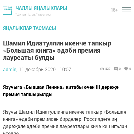
ЧАЛЛЫ ЯҢАЛЫКЛАРЫ
16+
"Шәһри Чаллы" газетасы
ЯҢАЛЫКЛАР ТАСМАСЫ
Шамил Идиатуллин икенче тапкыр
«Большая книга» әдәби премия
лауреаты булды
admin,
11 декабрь 2020 - 10:07
837
0
0
Язучыга «Бывшая Ленина» китабы өчен III дәрәҗә
премия тапшырылды
Язучы Шамил Идиатуллинга икенче тапкыр «Большая
книга» әдәби премиясен бирделәр. Россиядәге иң
дәрәҗәле әдәби премия лауреатлары кичә кич игълан
ителде.