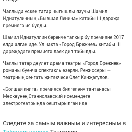
Чаллыда үскән татар чыгышлы язучы Шамил
Идиатулинның «Бывшая Ленина» китабы III дәрәҗә
премиягә ия булды.
Шамил Идиатуллин беренче тапкыр бу премияне 2017
елда алган иде. Ул чакта «Город Брежнев» китабы III
дәрәҗәдәге премиягә лаек дип табылды.
Чаллы татар дәүләт драма театры «Город Брежнев»
романы буенча спектакль әзерли. Режиссеры —
театрның сәнгать җитәкчесе Олег Кинҗәгулов.
«Болшая книга» премиясе билгеләнү тантанасы
Мәскәүнең Станиславский исемендәге
электротеатрында оештырылган иде
Следите за самым важным и интересным в
Telegram-канале
Татмедиа