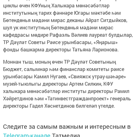
циклы өчен КФУның Халыкара мөнәсәбәтләр
институтының тарих фәннәре Югары мәктәбе һәм
Бөтендөнья мәдәни мирас деканы Айрат Ситдыйков,
шул ук институтның Бөтендөнья мәдәни мирас
кафедрасы мөдире Рафаэль Вәлиев лауреат булдылар,
ТР Дәүләт Советы Рәисе урынбасары, «Яңарыш»
фонды башкарма директоры Татьяна Ларионова.
Моннан тыш, моның өчен ТР Дәүләт Советының
Бюджет, салымнар һәм финанслар комитеты рәисе
урынбасары Камил Нугаев, «Свияжск утрау-шәһәре»
музей-тыюлыгы директоры Артем Силкин, КФУ
халыкара мөнәсәбәтләр институты директоры Рамил
Хәйретдинов һәм «Татинвестгражданпроект» генераль
директоры Гадел Хөснетдинов билгеләп үтелде.
Следите за самым важным и интересным в
Telegram-канале
Татмедиа