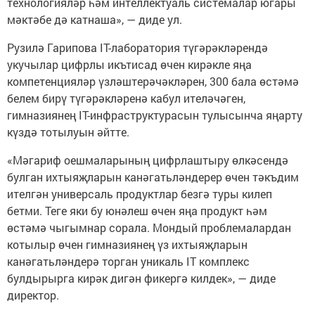
технологияләр һәм интеллектуаль системалар югары
мәктәбе дә катнаша», — диде ул.
Рузилә Гарипова IT-лаборатория түгәрәкләрендә
укучылар цифрлы икътисад өчен кирәкле яңа
компетенцияләр үзләштерәчәкләрен, 300 бала өстәмә
белем бирү түгәрәкләренә кабул ителәчәген,
гимназиянең IT-инфраструктурасын тулысынча яңарту
күздә тотылуын әйтте.
«Мәгариф оешмаларының цифрлаштыру өлкәсендә
булган ихтыяҗларын канәгатьләндерер өчен тәкъдим
ителгән универсаль продуктлар безгә туры килеп
бетми. Теге яки бу юнәлеш өчен яңа продукт һәм
өстәмә чыгымнар сорала. Мондый проблемалардан
котылыр өчен гимназиянең үз ихтыяҗларын
канәгатьләндерә торган уникаль IT комплекс
булдырырга кирәк дигән фикергә килдек», — диде
директор.