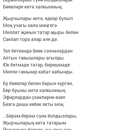
Бөекләре китә халкымның.
Җырчылары китә, ядкәр булып
Моң учагы кала мәңгегә
Милләт җанын татар җыры белән
Саклап тора алар әле дә.
Тел беткәндә биек сәхнәләрдән
Алтын тавышлары агылды
Юк бетмәде татар, бирешмәде
Милли гамьнәр кабат кабынды.
Бу бөекләр белән барын күргән,
Бер буыны китә халкымның
Эфирлардан үзәкләрне өзеп
Безгә дәшә кебек якты моң.
...Берәм-берәм сүнә йолдызлары,
Җырчыларың китә татарым
Йөрәгеңдә йөрсен, онытма син,