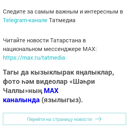
Следите за самым важным и интересным в
Telegram-канале
Татмедиа
Читайте новости Татарстана в
национальном мессенджере MАХ:
https://max.ru/tatmedia
Тагы да кызыклырак яңалыклар,
фото һәм видеолар «Шәһри
Чаллы»ның
MAX
каналында
(язылыгыз).
Перейти на страницу новости