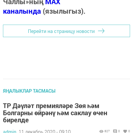
Чаллы»ның
MAX
каналында
(язылыгыз).
Перейти на страницу новости
ЯҢАЛЫКЛАР ТАСМАСЫ
ТР Дәүләт премияләре Зөя һәм
Болгарны өйрәнү һәм саклау өчен
бирелде
admin,
11 декабрь 2020 - 09:10
827
0
0