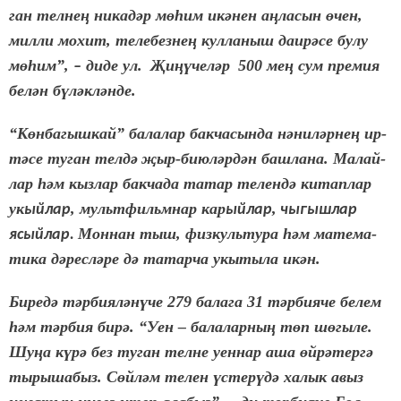
ган тел­не
ң
ни­ка­д
ә
р м
ө­һ
им ик
ә­
нен а
ң­
ла­сын
ө
чен,
мил­ли мо­хит, те­ле­без­не
ң
кул­ла­ныш да­и­р
ә­
се бу­лу
м
ө­һ
им”,
ди­де ул.
Җ
и­
ңү­
че­л
ә
р
500 ме
ң
сум пре­мия
–
бе­л
ә
н б
ү­
л
ә
к­л
ә
н­де.
“К
ө
н­ба­гыш­кай” ба­ла­лар бак­ча­сын­да н
ә­
ни­л
ә
р­не
ң
ир­
т
ә­
се ту­ган тел­д
ә
җ
ыр-би­ю­л
ә
р­д
ә
н баш­ла­на.
Ма­лай­
лар
һә
м кыз­лар бак­ча­да та­тар те­лен­д
ә
ки­тап­лар
ук
, мульт­фильм­нар ка­р
,
ый­лар
ый­лар
чы­гыш­лар
Мон­нан тыш, физ­куль­ту­ра
һә
м ма­те­ма­
ясый­лар.
ти­ка д
ә­
рес­л
ә­
ре д
ә
та­тар­ча укы­ты­ла ик
ә
н.
Би­ре­д
ә
т
ә
р­би­я­л
ә­
н
ү­
че 279 ба­ла­га 31 т
ә
р­би­я­че бе­лем
һә
м т
ә
р­бия би­р
ә
. “Уен – ба­ла­лар­ны
ң
т
ө
п ш
ө­
гы­ле.
Шу­
ң
а к
ү­
р
ә
без ту­ган тел­не уен­нар аша
ө
й­р
ә­
тер­г
ә
ты­ры­ша­быз. С
ө
й­л
ә
м те­лен
ү
с­те­р
ү­
д
ә
ха­лык авыз