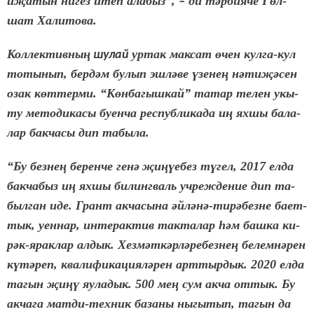
и
җ
а­тын ни­гез итеп ала­быз”,
ди т
ә
р­би­я­че Г
ө
л­
–
шат Ха­ли­то­ва.
Кол­лек­тив­ны
ң
ур­так мак­сат
ө
чен кул­га-кул
шу­лай
то­ты­нып, бер­д
ә
м бу­лып эш­л
ә­
ве
ү
зе­не
ң
н
ә­
ти­
җә­
сен
озак к
ө
т­тер­ми. “К
ө
н­ба­гыш­кай” та­тар те­лен укы­
ту ме­то­ди­ка­сы бу­ен­ча рес­пуб­ли­ка­да и
ң
ях­шы ба­ла­
лар бак­ча­сы дип та­бы­ла.
“Бу без­не
ң
бе­рен­че ге­н
ә
җ
и­
ңү­
е­без т
ү­
гел, 2017 ел­да
бак­ча­быз и
ң
ях­шы би­линг­валь уч­реж­де­ние дип та­
был­ган иде.
Грант ак­ча­сы­на
ә
й­л
ә­
н
ә
-ти­р
ә­
без­не ба­ет­
тык, уен­нар, ин­те­рак­тив так­та­лар
һә
м баш­ка ки­
р
ә
к-ярак­лар ал­дык. Хез­м
ә
т­к
ә
р­л
ә­
ре­без­не
ң
бе­лем­н
ә­
рен
к
ү­
т
ә­
реп, ква­ли­фи­ка­ци­я­л
ә­
рен арт­тыр­дык. 2020 ел­да
та­гын
җ
и­
ңү
яу­ла­дык. 500 ме
ң
сум ак­ча от­тык. Бу
ак­ча­га мат­ди-тех­ник ба­за­ны ны­гы­тып, та­гын да