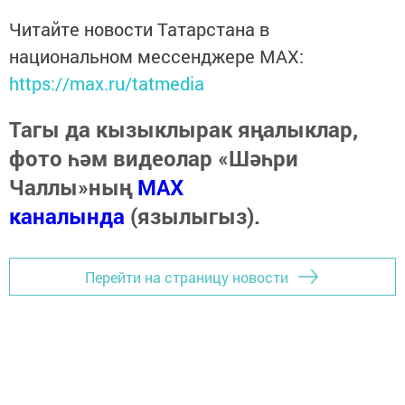
Читайте новости Татарстана в
национальном мессенджере MАХ:
https://max.ru/tatmedia
Тагы да кызыклырак яңалыклар,
фото һәм видеолар «Шәһри
Чаллы»ның
MAX
каналында
(язылыгыз).
Перейти на страницу новости