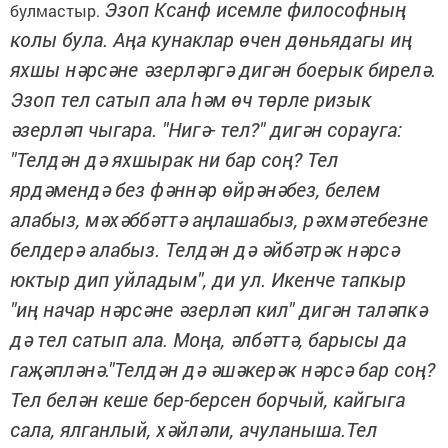
Эзоп Ксанф исемле философның
булмастыр.
колы була. Аңа кунаклар өчен дөньядагы иң
яхшы нәрсәне әзерләргә дигән боерык бирелә.
Эзоп тел сатып ала һәм өч төрле ризык
әзерләп чыгара. "Нигә- тел?" дигән сорауга:
"Телдән дә яхшырак ни бар соң? Тел
ярдәмендә без фәннәр өйрәнәбез, белем
алабыз, мәхәббәттә аңлашабыз, рәхмәтебезне
белдерә алабыз. Телдән дә әйбәтрәк нәрсә
юктыр дип уйладым", ди ул. Икенче тапкыр
"иң начар нәрсәне әзерләп кил" дигән таләпкә
дә тел сатып ала. Моңа, әлбәттә, барысы да
гаҗәпләнә."Телдән дә әшәкерәк нәрсә бар соң?
Тел белән кеше бер-берсен борчый, кайгыга
сала, ялганлый, хәйләли, ачуланыша.Тел