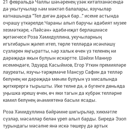
21 февральдә Чаллы шәһәренең үзәк китапханәсендә
дә укытучылар һәм мәктәп балалары, язучылар
катнашында "Тел дигән дәрья бар..." исеме астында
очрашу үткәрелде.Чараны алып баручы әдәбият музее
хезмәткәре, «Ләйсән» әдәби-иҗат берләшмәсе
җитәкчесе Роза Хәмидуллина, укучыларның
игътибарын җәлеп итеп, төрле телләрдә исәнләшү
сүзләрен яңгыратты, һәр халык өчен үз теленең ни
дәрәҗәдә якын булуын искәртте. Шәйхи Маннур
исемендәге, Эдуард Касыймов, Егор Уткин премияләре
лауреаты, язучы-тәрҗемәче Мансур Сафин да телләр
белүнең ни дәрәҗәдә мөһим булуын үз мисалында
җиткерергә тырышты. Ике телне дә, ә бүгенге дөньяда
уңышка ирешү өчен, өч яки тагын да күбрәк телләрне
камил белүнең әһәмиятенә басым ясады.
Роза Хәмидуллина бәйрәмне шигырьләр, хикмәтле
сүзләр, мәсәлләр белән үреп алып барды. Биредә Эзоп
турындагы мәсәлне янә искә төшерү дә артык