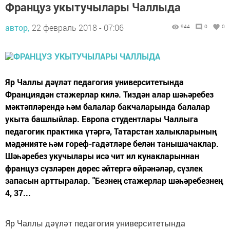
Француз укытучылары Чаллыда
автор,
22 февраль 2018 - 07:06
944
0
0
Яр Чаллы дәүләт педагогия университетында
Франциядән стажерлар килә. Тиздән алар шәһәребез
мәктәпләрендә һәм балалар бакчаларында балалар
укыта башлыйлар. Европа студентлары Чаллыга
педагогик практика үтәргә, Татарстан халыкларының
мәдәнияте һәм гореф-гадәтләре белән танышачаклар.
Шәһәребез укучылары исә чит ил кунакларыннан
француз сүзләрен дөрес әйтергә өйрәнәләр, сүзлек
запасын арттыралар. "Безнең стажерлар шәһәребезнең
4, 37...
Яр Чаллы дәүләт педагогия университетында