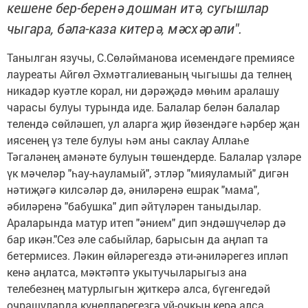
кешене бер-беренә дошман итә, сугышлар
чыгара, бәла-каза китерә, мәсхәрәли".
Танылган язучы, С.Сөләйманова исемендәге премиясе
лауреаты Айгөл Әхмәтгалиеваның чыгышы да телнең
никадәр куәтле корал, ни дәрәҗәдә мөһим аралашу
чарасы булуы турында иде. Балалар белән балалар
телендә сөйләшеп, ул аларга җир йөзендәге һәрбер җан
иясенең үз теле булуы һәм аны саклау Аллаһе
Тәгаләнең амәнәте булуын төшендерде. Балалар үзләре
үк мәчеләр "һау-һауламый", этләр "мияуламый" дигән
нәтиҗәгә килсәләр дә, әниләренә ешрак "мама",
әбиләренә "бабушка" дип әйтүләрен таныдылар.
Араларында матур итеп "әнием" дип эндәшүчеләр дә
бар икән."Сез әле сабыйлар, барысын да аңлап та
бетермисез. Ләкин өйләрегездә әти-әниләрегез ипләп
кенә аңлатса, мәктәптә укытучыларыгыз ана
телебезнең матурлыгын җиткерә алса, бүгенгедәй
очрашуларда күңелләрегезгә уй-очкын керә алса,