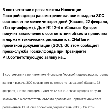
В соответствии с регламентом Инспекции
Госстройнадзора рассмотрение заявки и выдача ЗОС
составляет не менее четырех дней.(Казань, 22 февраля,
«Татар-информ»). Дом № 12-4 в «Салават Купере»
получит заключение о соответствии объекта правилам
и нормам технических регламентов, СНиПов и
проектной документации (ЗОС). Об этом сообщает
пресс-служба Госжилфонда при Президенте
РТ.Соответствующую заявку на...
В соответствии с регламентом Инспекции Госстройнадзора рассмотрение
заявки и выдача ЗОС составляет не менее четырех дней.
(Казань, 22
февраля, «Татар-информ»). Дом № 12-4 в «Салават Купере» получит
заключение о соответствии объекта правилам и нормам технических
регламентов, СНиПов и проектной документации (ЗОС). Об этом