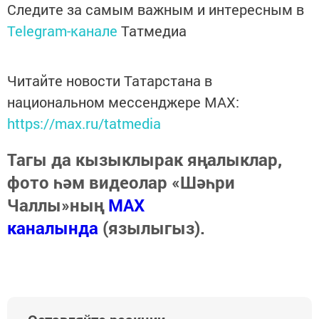
Следите за самым важным и интересным в
Telegram-канале
Татмедиа
Читайте новости Татарстана в
национальном мессенджере MАХ:
https://max.ru/tatmedia
Тагы да кызыклырак яңалыклар,
фото һәм видеолар «Шәһри
Чаллы»ның
MAX
каналында
(язылыгыз).