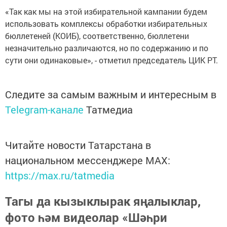
«Так как мы на этой избирательной кампании будем
использовать комплексы обработки избирательных
бюллетеней (КОИБ), соответственно, бюллетени
незначительно различаются, но по содержанию и по
сути они одинаковые», - отметил председатель ЦИК РТ.
Следите за самым важным и интересным в
Telegram-канале
Татмедиа
Читайте новости Татарстана в
национальном мессенджере MАХ:
https://max.ru/tatmedia
Тагы да кызыклырак яңалыклар,
фото һәм видеолар «Шәһри