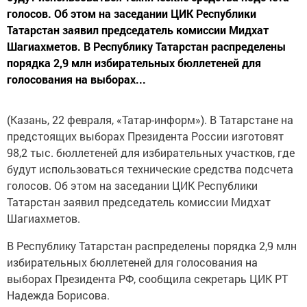
голосов. Об этом на заседании ЦИК Республики
Татарстан заявил председатель комиссии Мидхат
Шагиахметов. В Республику Татарстан распределены
порядка 2,9 млн избирательных бюллетеней для
голосования на выборах...
(Казань, 22 февраля, «Татар-информ»). В Татарстане на
предстоящих выборах Президента России изготовят
98,2 тыс. бюллетеней для избирательных участков, где
будут использоваться технические средства подсчета
голосов. Об этом на заседании ЦИК Республики
Татарстан заявил председатель комиссии Мидхат
Шагиахметов.
В Республику Татарстан распределены порядка 2,9 млн
избирательных бюллетеней для голосования на
выборах Президента РФ, сообщила секретарь ЦИК РТ
Надежда Борисова.