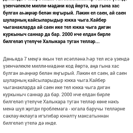
үзенчәлекле милли-мәдәни код йөртә, аңа гына хас
булган аһәңнәр белән яңгырый. Ләкин ел саен, ай саен
шуларның кайсыларыдыр юкка чыга.Кайбер
чыганакларда ай саен ике тел юкка чыга дигән
куркыныч саннар да бар. 2000 нче елдан бирле
билгеләп үтелүче Халыкара туган телләр...
Дөньяда 7 меңгә якын тел исәпләнә.Һәр тел исә үзендә
үзенчәлекле милли-мәдәни код йөртә, аңа гына хас
булган аһәңнәр белән яңгырый. Ләкин ел саен, ай саен
шуларның кайсыларыдыр юкка чыга.Кайбер
чыганакларда ай саен ике тел юкка чыга дигән
куркыныч саннар да бар. 2000 нче елдан бирле
билгеләп үтелүче Халыкара туган телләр көне нәкъ
менә шул җитди проблемага - югала баручы телләрне
саклау-яклауга игътибар юнәлтү максатыннан
билгеләп үтелә дә инде.