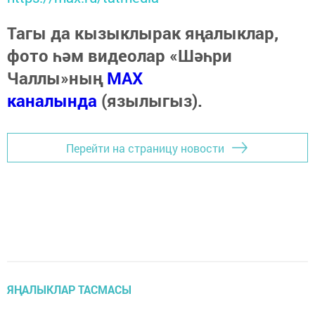
Тагы да кызыклырак яңалыклар,
фото һәм видеолар «Шәһри
Чаллы»ның
MAX
каналында
(язылыгыз).
Перейти на страницу новости
ЯҢАЛЫКЛАР ТАСМАСЫ