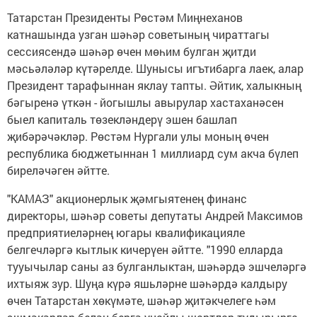
Татарстан Президенты Рөстәм Миңнеханов
катнашында узган шәһәр советының чираттагы
сессиясендә шәһәр өчен мөһим булган җитди
мәсьәләләр күтәрелде. Шунысы игътибарга лаек, алар
Президент тарафыннан яклау тапты. Әйтик, халыкның
бәгыренә үткән - йогышлы авырулар хастаханәсен
быел капиталь төзекләндерү эшен башлап
җибәрәчәкләр. Рөстәм Нургали улы моның өчен
республика бюджетыннан 1 миллиард сум акча бүлеп
биреләчәген әйтте.
"КАМАЗ" акционерлык җәмгыятенең финанс
директоры, шәһәр советы депутаты Андрей Максимов
предприятиеләрнең югары квалификацияле
белгечләргә кытлык кичерүен әйтте. "1990 елларда
тууычылар саны аз булганлыктан, шәһәрдә эшчеләргә
ихтыяж зур. Шуңа күрә яшьләрне шәһәрдә калдыру
өчен Татарстан хөкүмәте, шәһәр җитәкчелеге һәм