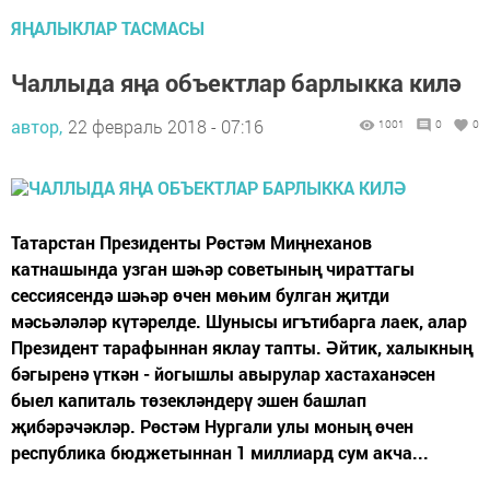
ЯҢАЛЫКЛАР ТАСМАСЫ
Чаллыда яңа объектлар барлыкка килә
автор,
22 февраль 2018 - 07:16
1001
0
0
Татарстан Президенты Рөстәм Миңнеханов
катнашында узган шәһәр советының чираттагы
сессиясендә шәһәр өчен мөһим булган җитди
мәсьәләләр күтәрелде. Шунысы игътибарга лаек, алар
Президент тарафыннан яклау тапты. Әйтик, халыкның
бәгыренә үткән - йогышлы авырулар хастаханәсен
быел капиталь төзекләндерү эшен башлап
җибәрәчәкләр. Рөстәм Нургали улы моның өчен
республика бюджетыннан 1 миллиард сум акча...