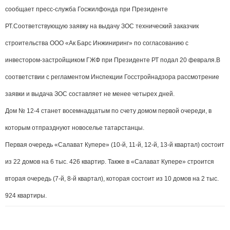
сообщает пресс-служба Госжилфонда при Президенте
РТ.
Соответствующую заявку на выдачу ЗОС технический заказчик
строительства ООО «Ак Барс Инжиниринг» по согласованию с
инвестором-застройщиком ГЖФ при Президенте РТ подал 20 февраля.
В
соответствии с регламентом Инспекции Госстройнадзора рассмотрение
заявки и выдача ЗОС составляет не менее четырех дней.
Дом № 12-4 станет восемнадцатым по счету домом первой очереди, в
которым отпразднуют новоселье татарстанцы.
Первая очередь «Салават Купере» (10-й, 11-й, 12-й, 13-й квартал) состоит
из 22 домов на 6 тыс. 426 квартир. Также в «Салават Купере» строится
вторая очередь (7-й, 8-й квартал), которая состоит из 10 домов на 2 тыс.
924 квартиры.