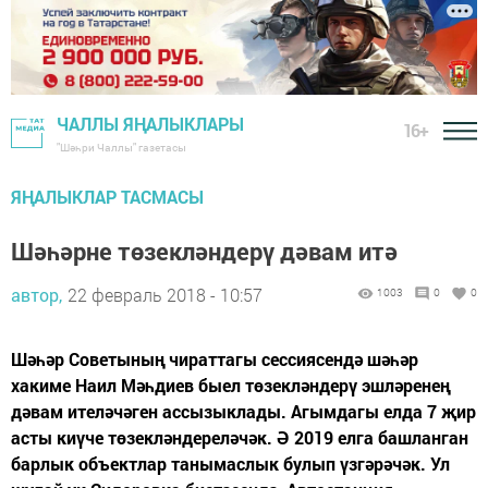
ЧАЛЛЫ ЯҢАЛЫКЛАРЫ
16+
"Шәһри Чаллы" газетасы
ЯҢАЛЫКЛАР ТАСМАСЫ
Шәһәрне төзекләндерү дәвам итә
автор,
22 февраль 2018 - 10:57
1003
0
0
Шәһәр Советының чираттагы сессиясендә шәһәр
хакиме Наил Мәһдиев быел төзекләндерү эшләренең
дәвам ителәчәген ассызыклады. Агымдагы елда 7 җир
асты киүче төзекләндереләчәк. Ә 2019 елга башланган
барлык объектлар танымаслык булып үзгәрәчәк. Ул