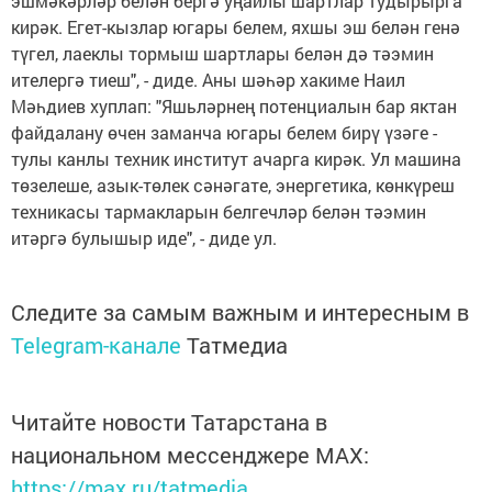
эшмәкәрләр белән бергә уңайлы шартлар тудырырга
кирәк. Егет-кызлар югары белем, яхшы эш белән генә
түгел, лаеклы тормыш шартлары белән дә тәэмин
ителергә тиеш", - диде. Аны шәһәр хакиме Наил
Мәһдиев хуплап: "Яшьләрнең потенциалын бар яктан
файдалану өчен заманча югары белем бирү үзәге -
тулы канлы техник институт ачарга кирәк. Ул машина
төзелеше, азык-төлек сәнәгате, энергетика, көнкүреш
техникасы тармакларын белгечләр белән тәэмин
итәргә булышыр иде", - диде ул.
Следите за самым важным и интересным в
Telegram-канале
Татмедиа
Читайте новости Татарстана в
национальном мессенджере MАХ:
https://max.ru/tatmedia