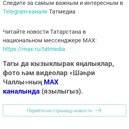
Следите за самым важным и интересным в
Telegram-канале
Татмедиа
Читайте новости Татарстана в
национальном мессенджере MАХ:
https://max.ru/tatmedia
Тагы да кызыклырак яңалыклар,
фото һәм видеолар «Шәһри
Чаллы»ның
MAX
каналында
(язылыгыз).
Перейти на страницу новости