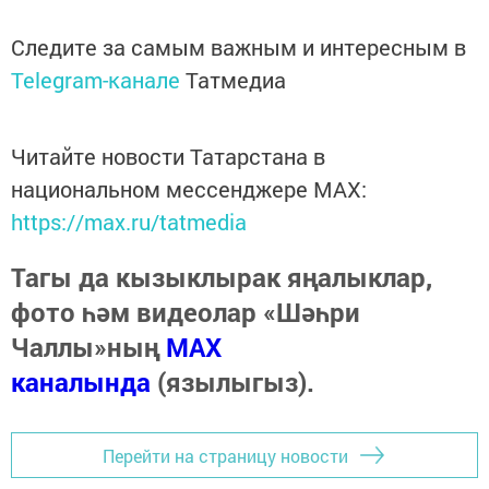
Следите за самым важным и интересным в
Telegram-канале
Татмедиа
Читайте новости Татарстана в
национальном мессенджере MАХ:
https://max.ru/tatmedia
Тагы да кызыклырак яңалыклар,
фото һәм видеолар «Шәһри
Чаллы»ның
MAX
каналында
(язылыгыз).
Перейти на страницу новости