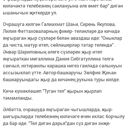
киләчәктә телебезнең саклануына әле өмет бар" дигән
ышанычын җиткерде ул.
Очрашуга килгән Галиәхмәт Шаһи, Сирень Якупова,
Лилия Фәттаховаларның фикер- теләкләре дә кичәдә
яңгыраган җыр сүзләре белән аваздаш иде: "Оныклар
да чиста, матур итеп, сөйләшерләр татар телендә" .
Әнвәр Шәриповның әлеге сүзләрен җыр итеп
яңгыраткан мөгаллимә Дания Сибгатуллина телгә
сакчыл, ихтирамлы карашка нигез гаиләдә салынуын
ассызыклап үтте. Автор-башкаручы Зөлфия Җиһан
башкаруындагы җыр да кичәнең рухына туры килде.
Кичә күмәкләшеп "Туган тел" җырын җырлап
тәмамланды.
Әлбәттә, очрашуда яңгыраган чыгышларда, җыр-
шигырьләрдә телебезнең киләчәге өчен ихлас борчылу
да бар иде. "Тел дигән дәрья"дан сүз дигән энҗе-