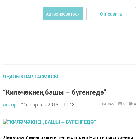
Отправить
Авторизоваться
ЯҢАЛЫКЛАР ТАСМАСЫ
“Киләчәкнең башы – бүгенгедә”
автор,
22 февраль 2018 - 10:43
1023
0
0
Дөньяда 7 меңгә якын тел исәпләнә.Һәр тел исә үзендә