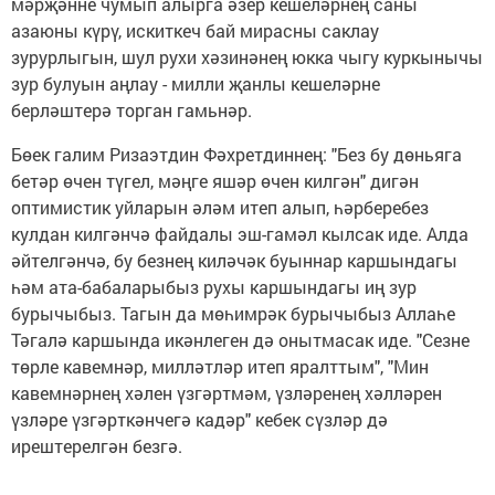
мәрҗәнне чумып алырга әзер кешеләрнең саны
азаюны күрү, искиткеч бай мирасны саклау
зурурлыгын, шул рухи хәзинәнең юкка чыгу куркынычы
зур булуын аңлау - милли җанлы кешеләрне
берләштерә торган гамьнәр.
Бөек галим Ризаэтдин Фәхретдиннең: "Без бу дөньяга
бетәр өчен түгел, мәңге яшәр өчен килгән" дигән
оптимистик уйларын әләм итеп алып, һәрберебез
кулдан килгәнчә файдалы эш-гамәл кылсак иде. Алда
әйтелгәнчә, бу безнең киләчәк буыннар каршындагы
һәм ата-бабаларыбыз рухы каршындагы иң зур
бурычыбыз. Тагын да мөһимрәк бурычыбыз Аллаһе
Тәгалә каршында икәнлеген дә онытмасак иде. "Сезне
төрле кавемнәр, милләтләр итеп яралттым", "Мин
кавемнәрнең хәлен үзгәртмәм, үзләренең хәлләрен
үзләре үзгәрткәнчегә кадәр" кебек сүзләр дә
ирештерелгән безгә.