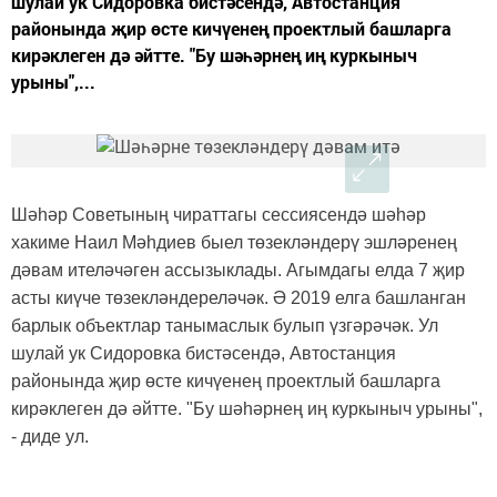
шулай ук Сидоровка бистәсендә, Автостанция
районында җир өсте кичүенең проектлый башларга
кирәклеген дә әйтте. "Бу шәһәрнең иң куркыныч
урыны",...
Шәһәр Советының чираттагы сессиясендә шәһәр
хакиме Наил Мәһдиев быел төзекләндерү эшләренең
дәвам ителәчәген ассызыклады. Агымдагы елда 7 җир
асты киүче төзекләндереләчәк. Ә 2019 елга башланган
барлык объектлар танымаслык булып үзгәрәчәк. Ул
шулай ук Сидоровка бистәсендә, Автостанция
районында җир өсте кичүенең проектлый башларга
кирәклеген дә әйтте. "Бу шәһәрнең иң куркыныч урыны",
- диде ул.