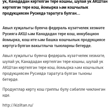
ук, Канададан кертелгән тере кошны, шулай ук АКШтан
кертелгән тере кош, йомырка һәм кошчылык
продукциясен Русиядә таратуга булган...
Авыл хуҗалыгы буенча федераль күзәтчелек хезмәте
Русиягә АКШ һәм Канададан тере кош, инкубацион
йомырка, кош ите һәм башка кошчылык продукциясе
кертүгә булган вакытлыча тыюларны бетерде.
Авыл хуҗалыгы буенча федераль күзәтчелек хезмәте,
шулай ук, Канададан кертелгән тере кошны, шулай ук
АКШтан кертелгән тере кош, йомырка һәм кошчылык
продукциясен Русиядә таратуга булган тыюны
бетерде.
Продуктлар кертү кош гриппы булу сәбәпле чикләнгән
иде.
http://kiziltan.ru/