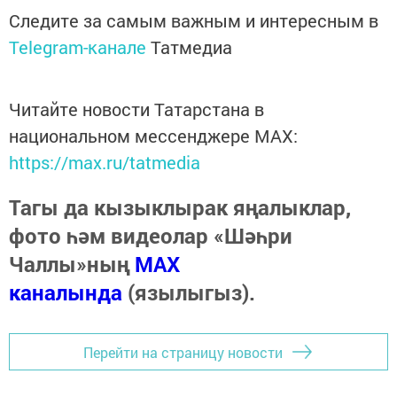
Следите за самым важным и интересным в
Telegram-канале
Татмедиа
Читайте новости Татарстана в
национальном мессенджере MАХ:
https://max.ru/tatmedia
Тагы да кызыклырак яңалыклар,
фото һәм видеолар «Шәһри
Чаллы»ның
MAX
каналында
(язылыгыз).
Перейти на страницу новости