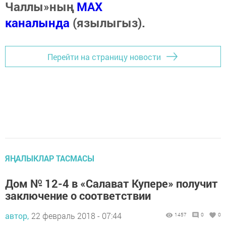
Чаллы»ның
MAX
каналында
(язылыгыз).
Перейти на страницу новости
ЯҢАЛЫКЛАР ТАСМАСЫ
Дом № 12-4 в «Салават Купере» получит
заключение о соответствии
автор,
22 февраль 2018 - 07:44
1457
0
0