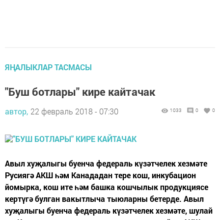
ЯҢАЛЫКЛАР ТАСМАСЫ
"Буш ботлары" кире кайтачак
автор,
22 февраль 2018 - 07:30
1033
0
0
Авыл хуҗалыгы буенча федераль күзәтчелек хезмәте
Русиягә АКШ һәм Канададан тере кош, инкубацион
йомырка, кош ите һәм башка кошчылык продукциясе
кертүгә булган вакытлыча тыюларны бетерде. Авыл
хуҗалыгы буенча федераль күзәтчелек хезмәте, шулай