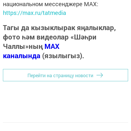
национальном мессенджере MАХ:
https://max.ru/tatmedia
Тагы да кызыклырак яңалыклар,
фото һәм видеолар «Шәһри
Чаллы»ның
MAX
каналында
(язылыгыз).
Перейти на страницу новости