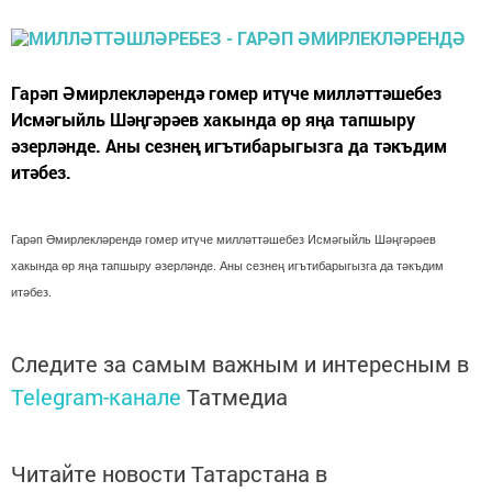
Гарәп Әмирлекләрендә гомер итүче милләттәшебез
Исмәгыйль Шәңгәрәев хакында өр яңа тапшыру
әзерләнде. Аны сезнең игътибарыгызга да тәкъдим
итәбез.
Гарәп Әмирлекләрендә гомер итүче милләттәшебез Исмәгыйль Шәңгәрәев
хакында өр яңа тапшыру әзерләнде. Аны сезнең игътибарыгызга да тәкъдим
итәбез.
Следите за самым важным и интересным в
Telegram-канале
Татмедиа
Читайте новости Татарстана в