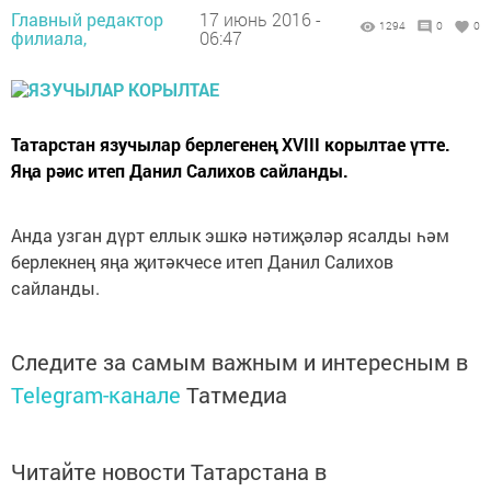
Главный редактор
17 июнь 2016 -
1294
0
0
филиала,
06:47
Татарстан язучылар берлегенең XVIII корылтае үтте.
Яңа рәис итеп Данил Салихов сайланды.
Анда узган дүрт еллык эшкә нәтиҗәләр ясалды һәм
берлекнең яңа җитәкчесе итеп Данил Салихов
сайланды.
Следите за самым важным и интересным в
Telegram-канале
Татмедиа
Читайте новости Татарстана в