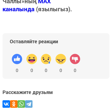
Чаллы»ның
MAX
каналында
(язылыгыз).
Оставляйте реакции
0
0
0
0
0
Расскажите друзьям