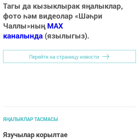
Тагы да кызыклырак яңалыклар,
фото һәм видеолар «Шәһри
Чаллы»ның
MAX
каналында
(язылыгыз).
Перейти на страницу новости
ЯҢАЛЫКЛАР ТАСМАСЫ
Язучылар корылтае