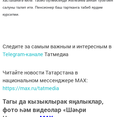
хастаханәгә килә. Табиб бүлмәсендә Железнев аннан түбәтәен
салуны таләп итә. Пенсионер баш тартканга табиб ярдәм
күрсәтми.
Следите за самым важным и интересным в
Telegram-канале
Татмедиа
Читайте новости Татарстана в
национальном мессенджере MАХ:
https://max.ru/tatmedia
Тагы да кызыклырак яңалыклар,
фото һәм видеолар «Шәһри