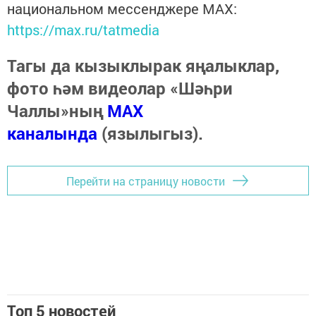
национальном мессенджере MАХ:
https://max.ru/tatmedia
Тагы да кызыклырак яңалыклар,
фото һәм видеолар «Шәһри
Чаллы»ның
MAX
каналында
(язылыгыз).
Перейти на страницу новости
Топ 5 новостей