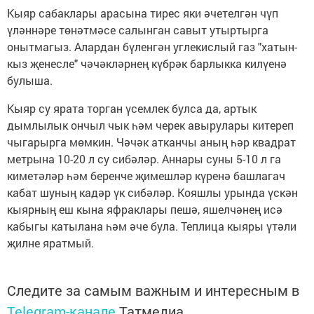
Кыяр сабаклары арасына тирес яки әчетелгән чүп
үләннәре төнәтмәсе салынган савыт утыртырга
онытмагыз. Алардан бүленгән углекислый газ "хатын-
кыз җенесле" чәчәкләрнең күбрәк барлыкка килүенә
булыша.
Кыяр су ярата торган үсемлек булса да, артык
дымлылык ончыл чык һәм черек авырулары китереп
чыгарырга мөмкин. Чәчәк атканчы аның һәр квадрат
метрына 10-20 л су сибәләр. Аннары суны 5-10 л га
киметәләр һәм беренче җимешләр күренә башлагач
кабат шуның кадәр үк сибәләр. Кояшлы урында үскән
кыярның еш кына яфраклары пешә, яшелчәнең исә
кабыгы катылана һәм әче була. Теплица кыяры үтәли
җилне яратмый.
Следите за самым важным и интересным в
Telegram-канале
Татмедиа