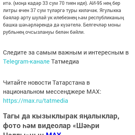
итә. (моңа кадәр 33 сум 70 тиен иде). АИ-95 нең бер
литры өчен 37 сум түләргә туры киләчәк. Ягулыкка
бәяләр арту шулай ук илебезнең һәм республиканың
башка шәһәрләрендә дә күзәтелә. Белгечләр моны
рубльнең очсызлануы белән бәйли.
Следите за самым важным и интересным в
Telegram-канале
Татмедиа
Читайте новости Татарстана в
национальном мессенджере MАХ:
https://max.ru/tatmedia
Тагы да кызыклырак яңалыклар,
фото һәм видеолар «Шәһри