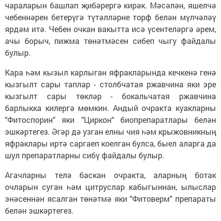
чараларын башлап җибәрергә кирәк. Мәсәлән, яшелчә
чебеннәрен бетерүгә түтәлләрне торф белән мүлчәләү
ярдәм итә. Чебен очкан вакытта исә үсентеләргә әрем,
ачы борыч, пижма төнәтмәсен сибеп чыгу файдалы
булыр.
Кара һәм кызыл карлыган яфракларында кечкенә генә
кызгылт сары таплар - столбчатая ржавчина яки эре
кызгылт сары төкләр - бокальчатая ржавчина
барлыкка килергә мөмкин. Андый очракта куакларны
"Фитоспорин" яки "Циркон" биопрепаратлары белән
эшкәртегез. Әгәр дә узган елны чия һәм крыжовникның
яфраклары иртә саргаеп коелган булса, быел аларга да
шул препаратларны сибү файдалы булыр.
Агачларны телә баскан очракта, аларның ботак
очларын суган һәм цитруслар кабыгыннан, ылыслар
энәсеннән ясалган төнәтмә яки "Фитоверм" препараты
белән эшкәртегез.