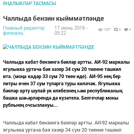
ЯҢАЛЫКЛАР ТАСМАСЫ
Чаллыда бензин кыйммәтләнде
Главный редактор
17 июнь 2016 -
1207
0
0
филиала,
05:22
Чаллыда кабат бензингә бәяләр артты. АИ-92 маркалы
ягулыкка уртача бәя хәзер 34 сум 20 тиенне тәшкил
итә. (моңа кадәр 33 сум 70 тиен иде). АИ-95 нең бер
литры өчен 37 сум түләргә туры киләчәк. Ягулыкка
бәяләр арту шулай ук илебезнең һәм республиканың
башка шәһәрләрендә дә күзәтелә. Белгечләр моны
рубльнең очсызлануы...
Чаллыда кабат бензингә бәяләр артты. АИ-92 маркалы
ягулыкка уртача бәя хәзер 34 сум 20 тиенне тәшкил