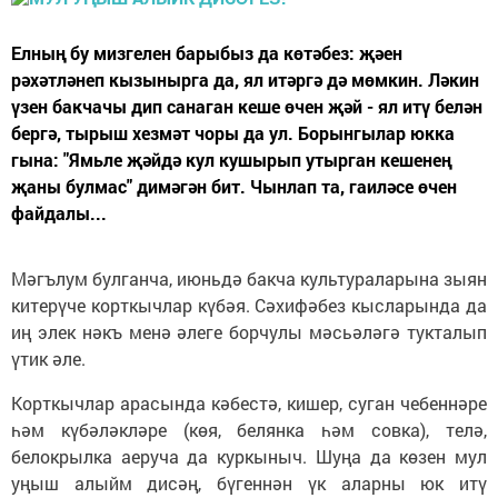
Елның бу мизгелен барыбыз да көтәбез: җәен
рәхәтләнеп кызынырга да, ял итәргә дә мөмкин. Ләкин
үзен бакчачы дип санаган кеше өчен җәй - ял итү белән
бергә, тырыш хезмәт чоры да ул. Борынгылар юкка
гына: "Ямьле җәйдә кул кушырып утырган кешенең
җаны булмас" димәгән бит. Чынлап та, гаиләсе өчен
файдалы...
Мәгълум булганча, июньдә бакча культураларына зыян
китерүче корткычлар күбәя. Сәхифәбез кысларында да
иң элек нәкъ менә әлеге борчулы мәсьәләгә тукталып
үтик әле.
Корткычлар арасында кәбестә, кишер, суган чебеннәре
һәм күбәләкләре (көя, белянка һәм совка), телә,
белокрылка аеруча да куркыныч. Шуңа да көзен мул
уңыш алыйм дисәң, бүгеннән үк аларны юк итү