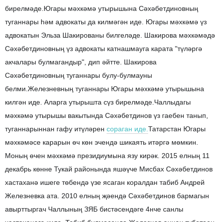
бирелмәде.
Югары мәхкәмә утырышына Сәхәбетдиновның
туганнары һәм адвокаты да килмәгән иде. Югары мәхкәмә үз
адвокатын Эльза Шакированы билгеләде. Шакирова мәхкәмәдә
Сәхәбетдиновның үз адвокаты катнашмауга карата "түләргә
акчалары булмагандыр", дип әйтте. Шакирова
Сәхәбетдиновның туганнары булу-булмауны
белми.
Железневның туганнары Югары мәхкәмә утырышына
килгән иде. Аларга утырышта сүз бирелмәде.
Чаллыдагы
мәхкәмә утырышы вакытында Сәхәбетдинов үз гаебен танып,
туганнарыннан гафу итүләрен
сораган иде.
Татарстан Югары
мәхкәмәсе карарын өч көн эчендә шикаять итәргә мөмкин.
Моның өчен мәхкәмә президиумына язу кирәк.
2015 елның 11
декабрь көнне Тукай районында яшәүче Мисбах Сәхәбетдинов
хастаханә ишеге төбендә үзе ясаган коралдан табиб Андрей
Железневка ата. 2010 елның җәендә Сәхәбетдинов бармагын
авырттыргач Чаллының ЗЯБ бистәсендәге 4нче санлы