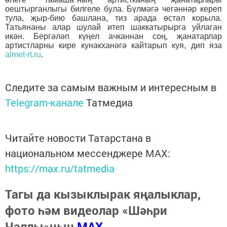
оештырганлыгы билгеле була. Бүлмәгә чегәннәр кереп
тула, җыр-бию башлана, тиз арада өстәл корыла.
Татьянаны алар шулай итеп шаккатырырга уйлаган
икән. Бергәләп күңел ачканнан соң, җанатарлар
артистларны кире кунакханәгә кайтарып куя, дип яза
almet-rt.ru
.
Следите за самым важным и интересным в
Telegram-канале
Татмедиа
Читайте новости Татарстана в
национальном мессенджере MАХ:
https://max.ru/tatmedia
Тагы да кызыклырак яңалыклар,
фото һәм видеолар «Шәһри
Чаллы»ның
MAX