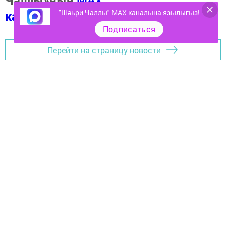
Чаллы»ның
MAX
"Шәһри Чаллы" MAX каналына язылыгыз!
каналында
(язылыгыз).
Подписаться
Перейти на страницу новости