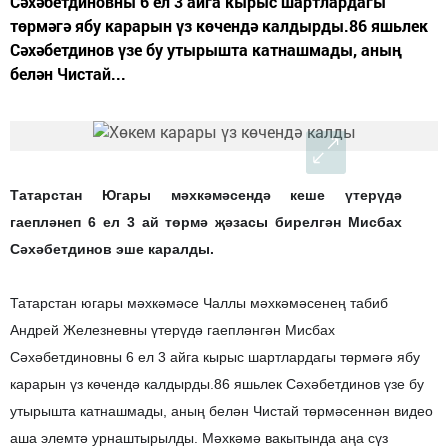
Сәхәбетдиновны 6 ел 3 айга кырыс шартлардагы
төрмәгә ябу карарын үз көчендә калдырды.86 яшьлек
Сәхәбетдинов үзе бу утырышта катнашмады, аның
белән Чистай...
Татарстан Югары мәхкәмәсендә кеше үтерүдә
гаепләнеп 6 ел 3 ай төрмә җәзасы бирелгән Мисбах
Сәхәбетдинов эше каралды.
Татарстан югары мәхкәмәсе Чаллы мәхкәмәсенең табиб
Андрей Железневны үтерүдә гаепләнгән Мисбах
Сәхәбетдиновны 6 ел 3 айга кырыс шартлардагы төрмәгә ябу
карарын үз көчендә калдырды.
86 яшьлек Сәхәбетдинов үзе бу
утырышта катнашмады, аның белән Чистай төрмәсеннән видео
аша элемтә урнаштырылды. Мәхкәмә вакытында аңа сүз