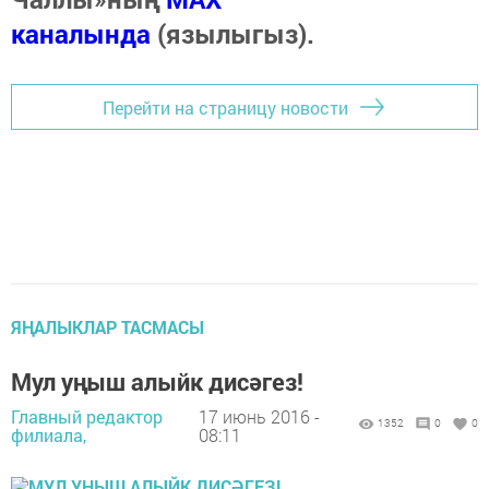
каналында
(язылыгыз).
Перейти на страницу новости
ЯҢАЛЫКЛАР ТАСМАСЫ
Мул уңыш алыйк дисәгез!
Главный редактор
17 июнь 2016 -
1352
0
0
филиала,
08:11