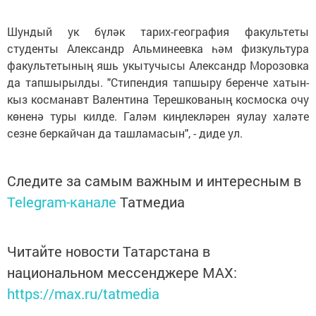
Шундый ук бүләк тарих-география факультеты
студенты
Александр Альминеев
ка һәм физкультура
факультетының яшь укытучысы
Александр Морозов
ка
да тапшырылды. "Стипендия тапшыру беренче хатын-
кыз косманавт Валентина Терешкованың космоска очу
көненә туры килде. Галәм киңлекләрен яулау халәте
сезне беркайчан да ташламасын", - диде ул.
Следите за самым важным и интересным в
Telegram-канале
Татмедиа
Читайте новости Татарстана в
национальном мессенджере MАХ:
https://max.ru/tatmedia