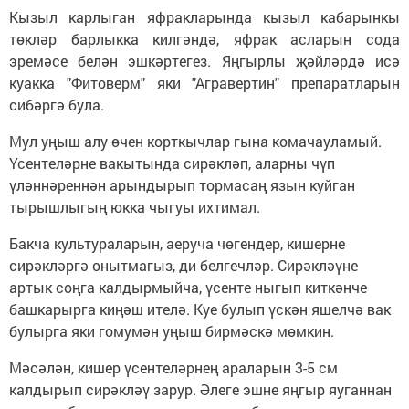
Кызыл карлыган яфракларында кызыл кабарынкы
төкләр барлыкка килгәндә, яфрак асларын сода
эремәсе белән эшкәртегез. Яңгырлы җәйләрдә исә
куакка "Фитоверм" яки "Агравертин" препаратларын
сибәргә була.
Мул уңыш алу өчен корткычлар гына комачауламый.
Үсентеләрне вакытында сирәкләп, аларны чүп
үләннәреннән арындырып тормасаң язын куйган
тырышлыгың юкка чыгуы ихтимал.
Бакча культураларын, аеруча чөгендер, кишерне
сирәкләргә онытмагыз, ди белгечләр. Сирәкләүне
артык соңга калдырмыйча, үсенте ныгып киткәнче
башкарырга киңәш ителә. Куе булып үскән яшелчә вак
булырга яки гомумән уңыш бирмәскә мөмкин.
Мәсәлән, кишер үсентеләрнең араларын 3-5 см
калдырып сирәкләү зарур. Әлеге эшне яңгыр яуганнан