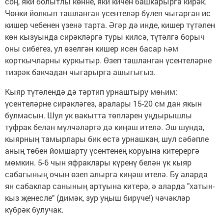
соң, яки болытлы көнне, яки кичен башкарырга кирәк.
Чөнки йолкып ташланган үсентеләр бүлеп чыгарган ис
кишер чебенен үзенә тарта. Әгәр дә инде, кишер түтәлен
көн кызуында сирәкләргә туры килсә, түтәлгә борыч
оны сибегез, ул өзелгән кишер исен басар һәм
корткычларны куркытыр. Өзеп ташланган үсентеләрне
тизрәк бакчадан чыгарырга ашыгыгыз.
Кыяр түтәлендә дә тәртип урнаштыру мөһим:
үсентеләрне сирәкләгез, аралары 15-20 см дан якын
булмасын. Шул ук вакытта төпләрен уңдырышлы
туфрак белән мүлчәләргә дә киңәш ителә. Эш шунда,
кыярның тамырлары бик өстә урнашкан, шул сәбәпле
аның төбен йомшарту үсентенең коруына китерергә
мөмкин. 5-6 чын яфраклары күренү белән үк кыяр
сабагының очын өзеп алырга киңәш ителә. Бу аларда
ян сабаклар санының артуына китерә, ә аларда "хатын-
кыз җенесле" (димәк, зур уңыш бирүче!) чәчәкләр
күбрәк булучак.