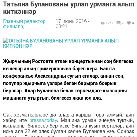
Татьяна Буланованы урлап урманга алып
киткәннәр
Главный редактор
17 июнь 2016 -
1271
0
0
филиала,
08:21
Җырчының Ростовта үткән концертыннан соң билгесез
кешеләр аның гримеркасына бәреп керә. Башта
конферансье Александрны сугып егалар, аннан соң
популяр җырчыга үзләре белән барырга боерык
бирәләр. Алар Буланова белән төркемдәге кызларны
машинага утыртып, билгесез якка юл ала.
Сак хезмәткәрләре дә аларга каршы тора алмый, дип
хәбәр итә
pressa.today
. Машина урман эчендә туктый,
кызларны билгесез бер иске бинага куып кертәләр, дип
искә ала 22 ел элек булган хәлне Буланова үзе. Соңрак
әлеге "тамаша"ның артистканың җанатарлары