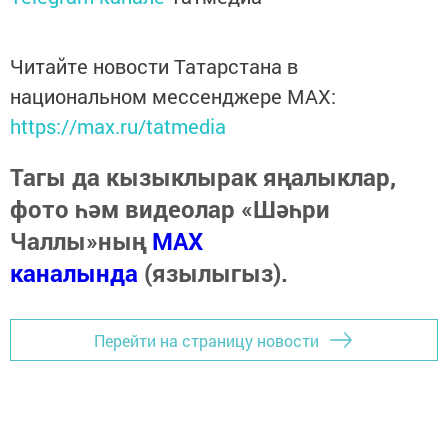
Читайте новости Татарстана в
национальном мессенджере MАХ:
https://max.ru/tatmedia
Тагы да кызыклырак яңалыклар,
фото һәм видеолар «Шәһри
Чаллы»ның
MAX
каналында
(язылыгыз).
Перейти на страницу новости