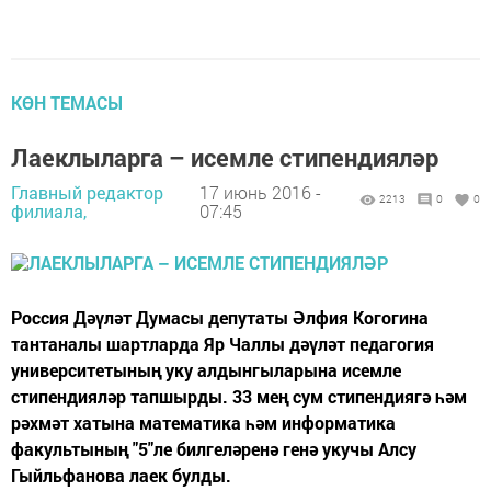
КӨН ТЕМАСЫ
Лаеклыларга – исемле стипендияләр
Главный редактор
17 июнь 2016 -
2213
0
0
филиала,
07:45
Россия Дәүләт Думасы депутаты Әлфия Когогина
тантаналы шартларда Яр Чаллы дәүләт педагогия
университетының уку алдынгыларына исемле
стипендияләр тапшырды. 33 мең сум стипендиягә һәм
рәхмәт хатына математика һәм информатика
факультының "5"ле билгеләренә генә укучы Алсу
Гыйльфанова лаек булды.