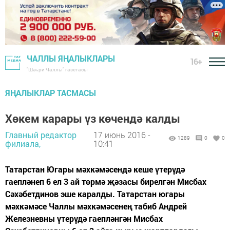
ЧАЛЛЫ ЯҢАЛЫКЛАРЫ
16+
"Шәһри Чаллы" газетасы
ЯҢАЛЫКЛАР ТАСМАСЫ
Хөкем карары үз көчендә калды
Главный редактор
17 июнь 2016 -
1289
0
0
филиала,
10:41
Татарстан Югары мәхкәмәсендә кеше үтерүдә
гаепләнеп 6 ел 3 ай төрмә җәзасы бирелгән Мисбах
Сәхәбетдинов эше каралды. Татарстан югары
мәхкәмәсе Чаллы мәхкәмәсенең табиб Андрей
Железневны үтерүдә гаепләнгән Мисбах