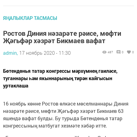
ЯҢАЛЫКЛАР ТАСМАСЫ
Ростов Диния нәзарәте рәисе, мөфти
Җәгьфәр хәзрәт Бикмаев вафат
admin,
17 ноябрь 2020 - 11:30
487
0
0
Бөтендөнья татар конгрессы мәрхүмнең гаиләсе,
туганнары һәм якыннарының тирән кайгысын
уртаклаша
16 ноябрь көнне Ростов өлкәсе мөселманнары Диния
нәзарәте рәисе, мөфти Җәгьфәр хәзрәт Бикмаев 63
яшендә вафат булды. Бу турыда Бөтендөнья татар
конгрессының матбугат хезмәте хәбәр итте.