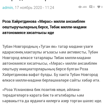
admin,
17 ноябрь 2020 - 11:24
499
0
0
Роза Хәйретдинова «Мирас» милли ансамблен
оештыручыларның берсе, Төбәк милли-мәдәни
автономиясе хисапчысы иде
Түбән Новгородның «Туган як» татар мәдәни үзәге
идарәсенең мактаулы әгъзасы һәм активисты, Түбән
Новгород өлкәсе татарлары Төбәк милли-мәдәни
автономиясе хисапчысы, «Мирас» милли ансамблен
оештыру инициаторларының берсе булган Роза
Хәйретдинова вафат булды. Бу хакта Түбән Новгород
өлкәсе милли-мәдәни берләшмәләре сайты хәбәр итә.
«Роза Усмановна бик позитив кеше, әйләнә-
тирәдәгеләргә карата бик тә игътибарлы һәм
һәрвакытта да ярдәмгә килергә әзер торган шәхес иде.