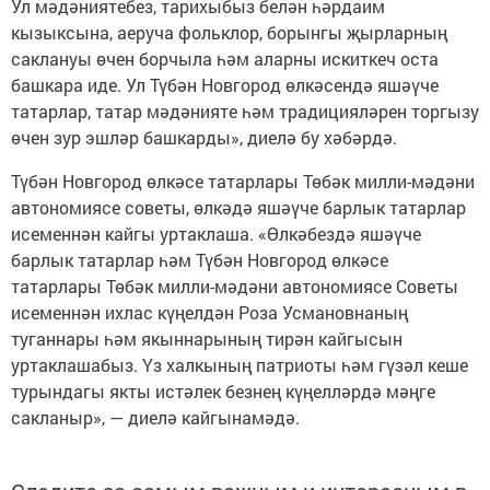
Ул мәдәниятебез, тарихыбыз белән һәрдаим
кызыксына, аеруча фольклор, борынгы җырларның
саклануы өчен борчыла һәм аларны искиткеч оста
башкара иде. Ул Түбән Новгород өлкәсендә яшәүче
татарлар, татар мәдәнияте һәм традицияләрен торгызу
өчен зур эшләр башкарды», диелә бу хәбәрдә.
Түбән Новгород өлкәсе татарлары Төбәк милли-мәдәни
автономиясе советы, өлкәдә яшәүче барлык татарлар
исеменнән кайгы уртаклаша. «Өлкәбездә яшәүче
барлык татарлар һәм Түбән Новгород өлкәсе
татарлары Төбәк милли-мәдәни автономиясе Советы
исеменнән ихлас күңелдән Роза Усмановнаның
туганнары һәм якыннарының тирән кайгысын
уртаклашабыз. Үз халкының патриоты һәм гүзәл кеше
турындагы якты истәлек безнең күңелләрдә мәңге
сакланыр», — диелә кайгынамәдә.