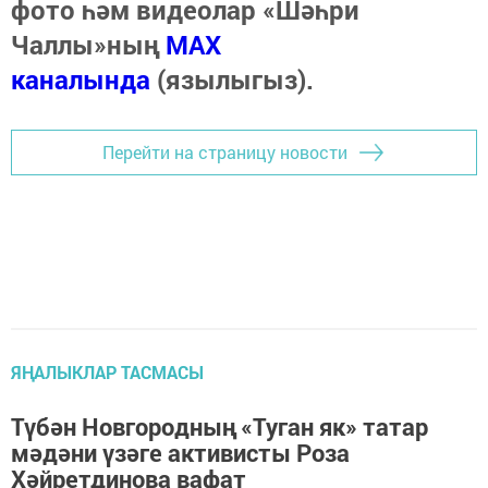
фото һәм видеолар «Шәһри
Чаллы»ның
MAX
каналында
(язылыгыз).
Перейти на страницу новости
ЯҢАЛЫКЛАР ТАСМАСЫ
Түбән Новгородның «Туган як» татар
мәдәни үзәге активисты Роза
Хәйретдинова вафат