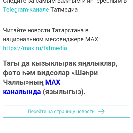
Следите за самым важным и интересным в
Telegram-канале
Татмедиа
Читайте новости Татарстана в
национальном мессенджере MАХ:
https://max.ru/tatmedia
Тагы да кызыклырак яңалыклар,
фото һәм видеолар «Шәһри
Чаллы»ның
MAX
каналында
(язылыгыз).
Перейти на страницу новости