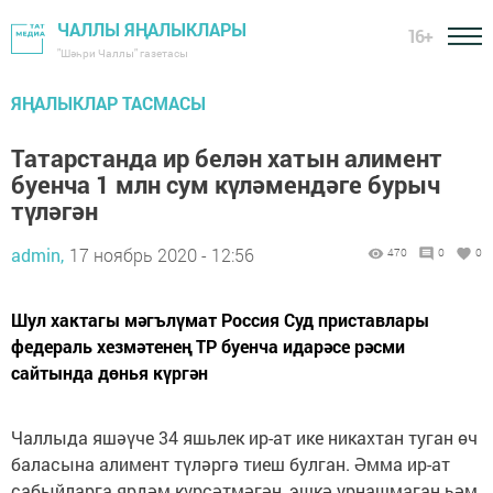
ЧАЛЛЫ ЯҢАЛЫКЛАРЫ
16+
"Шәһри Чаллы" газетасы
ЯҢАЛЫКЛАР ТАСМАСЫ
Татарстанда ир белән хатын алимент
буенча 1 млн сум күләмендәге бурыч
түләгән
admin,
17 ноябрь 2020 - 12:56
470
0
0
Шул хактагы мәгълүмат Россия Суд приставлары
федераль хезмәтенең ТР буенча идарәсе рәсми
сайтында дөнья күргән
Чаллыда яшәүче 34 яшьлек ир-ат ике никахтан туган өч
баласына алимент түләргә тиеш булган. Әмма ир-ат
сабыйларга ярдәм күрсәтмәгән, эшкә урнашмаган һәм