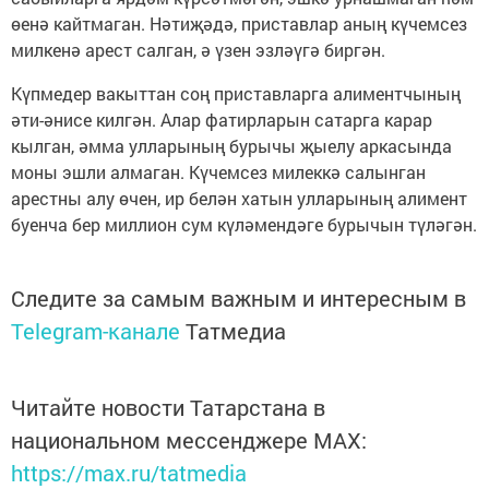
өенә кайтмаган. Нәтиҗәдә, приставлар аның күчемсез
милкенә арест салган, ә үзен эзләүгә биргән.
Күпмедер вакыттан соң приставларга алиментчының
әти-әнисе килгән. Алар фатирларын сатарга карар
кылган, әмма улларының бурычы җыелу аркасында
моны эшли алмаган. Күчемсез милеккә салынган
арестны алу өчен, ир белән хатын улларының алимент
буенча бер миллион сум күләмендәге бурычын түләгән.
Следите за самым важным и интересным в
Telegram-канале
Татмедиа
Читайте новости Татарстана в
национальном мессенджере MАХ:
https://max.ru/tatmedia