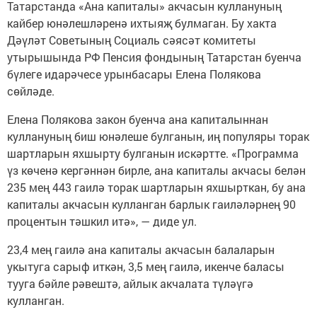
Татарстанда «Ана капиталы» акчасын куллануның
кайбер юнәлешләренә ихтыяҗ булмаган. Бу хакта
Дәүләт Советының Социаль сәясәт комитеты
утырышында РФ Пенсия фондының Татарстан буенча
бүлеге идарәчесе урынбасары Елена Полякова
сөйләде.
Елена Полякова закон буенча ана капиталыннан
куллануның биш юнәлеше булганын, иң популяры торак
шартларын яхшырту булганын искәртте. «Программа
үз көченә кергәннән бирле, ана капиталы акчасы белән
235 мең 443 гаилә торак шартларын яхшырткан, бу ана
капиталы акчасын кулланган барлык гаиләләрнең 90
процентын тәшкил итә», — диде ул.
23,4 мең гаилә ана капиталы акчасын балаларын
укытуга сарыф иткән, 3,5 мең гаилә, икенче баласы
тууга бәйле рәвештә, айлык акчалата түләүгә
кулланган.