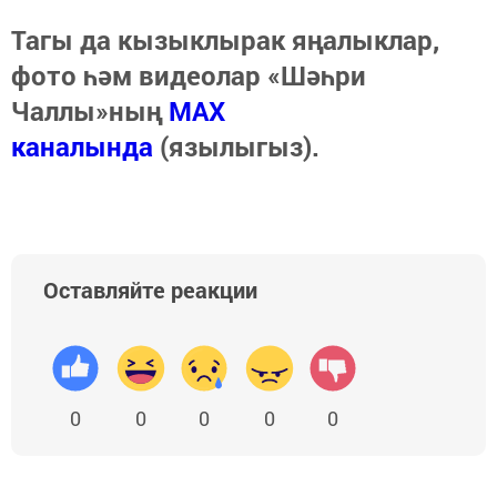
Тагы да кызыклырак яңалыклар,
фото һәм видеолар «Шәһри
Чаллы»ның
MAX
каналында
(язылыгыз).
Оставляйте реакции
0
0
0
0
0