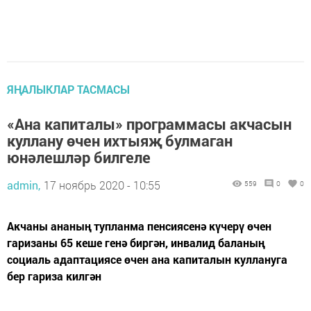
ЯҢАЛЫКЛАР ТАСМАСЫ
«Ана капиталы» программасы акчасын
куллану өчен ихтыяҗ булмаган
юнәлешләр билгеле
admin,
17 ноябрь 2020 - 10:55
559
0
0
Акчаны ананың тупланма пенсиясенә күчерү өчен
гаризаны 65 кеше генә биргән, инвалид баланың
социаль адаптациясе өчен ана капиталын куллануга
бер гариза килгән