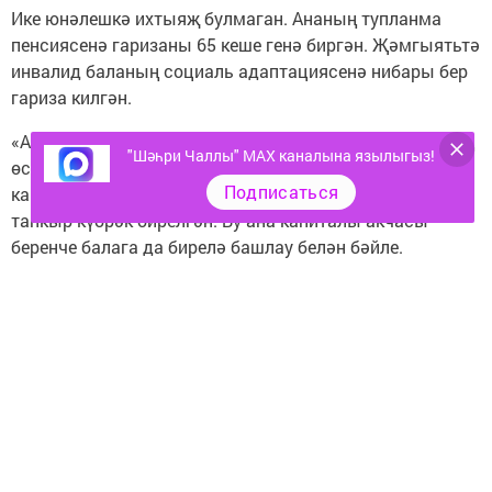
Ике юнәлешкә ихтыяҗ булмаган. Ананың тупланма
пенсиясенә гаризаны 65 кеше генә биргән. Җәмгыятьтә
инвалид баланың социаль адаптациясенә нибары бер
гариза килгән.
«Ана капиталы» — «Демография» илкүләм проектының
"Шәһри Чаллы" MAX каналына язылыгыз!
өстенлекле чарасы. 2020 елның ун ае эчендә ана
Подписаться
капиталы сертификатлары, узган елга караганда, ике
тапкыр күбрәк бирелгән. Бу ана капиталы акчасы
беренче балага да бирелә башлау белән бәйле.
2019 елның 10 аенда республикада ана капиталына
14,7 мең сертификат бирелсә, 2020 елда 29,7 мең
сертификат тапшырылган. Аның 10,6 меңе — беренче
бала өчен.
Следите за самым важным и интересным в
Telegram-канале
Татмедиа