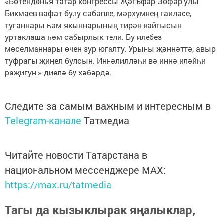
«Бөтендөнья татар конгрессы Җәгъфәр Зөфәр улы
Бикмаев вафат булу сәбәпле, мәрхүмнең гаиләсе,
туганнары һәм якыннарының тирән кайгысын
уртаклаша һәм сабырлык тели. Бу илебез
мөселманнары өчен зур югалту. Урыны җәннәттә, авыр
туфрагы җиңел булсын. Иннәлилләһи вә иннә иләйһи
раҗигун!» диелә бу хәбәрдә.
Следите за самым важным и интересным в
Telegram-канале
Татмедиа
Читайте новости Татарстана в
национальном мессенджере MАХ:
https://max.ru/tatmedia
Тагы да кызыклырак яңалыклар,