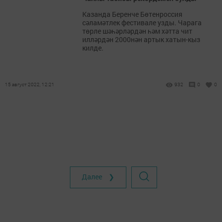
Казанда Беренче Бөтенроссия
сәламәтлек фестивале узды. Чарага
төрле шәһәрләрдән һәм хәтта чит
илләрдән 2000нән артык хатын-кыз
килде.
15 август 2022, 12:21
932
0
0
Далее ❯