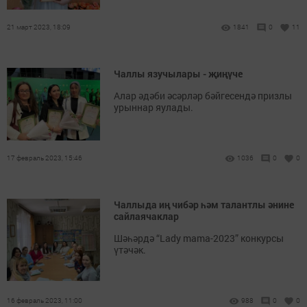
21 март 2023, 18:09
1841
0
11
Чаллы язучылары - җиңүче
Алар әдәби әсәрләр бәйгесендә призлы
урыннар яулады.
17 февраль 2023, 15:46
1036
0
0
Чаллыда иң чибәр һәм талантлы әнине
сайлаячаклар
Шәһәрдә “Lady mama-2023” конкурсы
үтәчәк.
16 февраль 2023, 11:00
988
0
0