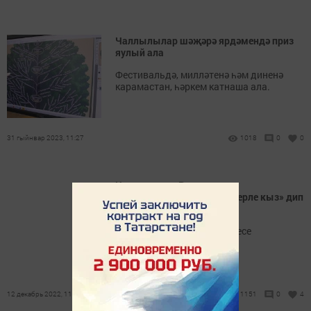
Чаллылылар шәҗәрә ярдәмендә приз
яулый ала
Фестивальдә, милләтенә һәм диненә
карамастан, һәркем катнаша ала.
31 гыйнвар 2023, 11:27
1018
0
0
Чаллы кызы Рәмилә
Шәмсемөхәммәтова «Иң серле кыз» дип
танылды
Ул “Татар-кызы 2022” бәйгесе
финалисты.
12 декабрь 2022, 11:39
1151
0
4