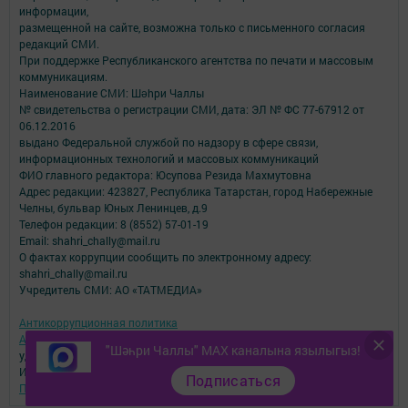
информации,
размещенной на сайте, возможна только с письменного согласия
редакций СМИ.
При поддержке Республиканского агентства по печати и массовым
коммуникациям.
Наименование СМИ: Шəhри Чаллы
№ свидетельства о регистрации СМИ, дата: ЭЛ № ФС 77-67912 от
06.12.2016
выдано Федеральной службой по надзору в сфере связи,
информационных технологий и массовых коммуникаций
ФИО главного редактора: Юсупова Резида Махмутовна
Адрес редакции: 423827, Республика Татарстан, город Набережные
Челны, бульвар Юных Ленинцев, д.9
Телефон редакции: 8 (8552) 57-01-19
Email: shahri_chally@mail.ru
О фактах коррупции сообщить по электронному адресу:
shahri_chally@mail.ru
Учредитель СМИ: АО «ТАТМЕДИА»
Антикоррупционная политика
АО «ТАТМЕДИА» использует «cookie»
для персонализации сервисов и
"Шәһри Чаллы" MAX каналына язылыгыз!
удобства пользователей сайтом.
Использование «cookie» можно отменить в настройках браузера.
Подписаться
Политика конфиденциальности