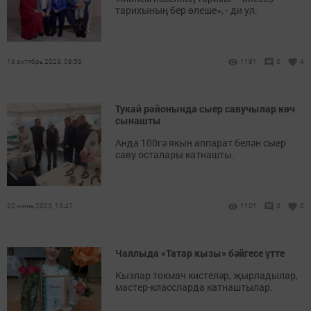
тарихының бер өлеше», - ди ул.
13 октябрь 2023, 08:59
1191
0
4
Тукай районында сыер савучылар көч
сынашты
Анда 100гә якын аппарат белән сыер
саву осталары катнашты.
22 июнь 2023, 15:47
1101
0
0
Чаллыда «Татар кызы» бәйгесе үтте
Кызлар токмач кистеләр, җырладылар,
мастер-классларда катнаштылар.