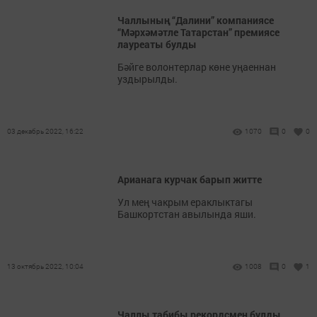
Чаллының “Далини” компаниясе
“Мәрхәмәтле Татарстан” премиясе
лауреаты булды
Бәйге волонтерлар көне уңаеннан
уздырылды.
03 декабрь 2022, 16:22
1070
0
0
Арианага курчак барып житте
Ул мең чакрым ераклыктагы
Башкортстан авылында яши.
13 октябрь 2022, 10:04
1008
0
1
Чаллы табибы рекордсмен булды