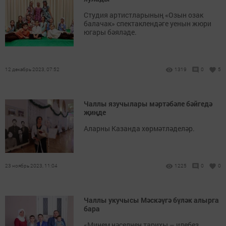
Студия артистларының «Озын озак
балачак» спектаклендәге уенын жюри
югары бәяләде.
12 декабрь 2023, 07:52
1319
0
5
Чаллы язучылары мәртәбәле бәйгедә
җиңде
Аларны Казанда хөрмәтләделәр.
23 ноябрь 2023, 11:04
1225
0
0
Чаллы укучысы Мәскәүгә бүләк алырга
бара
«Минем нәселнең тарихы – илебез