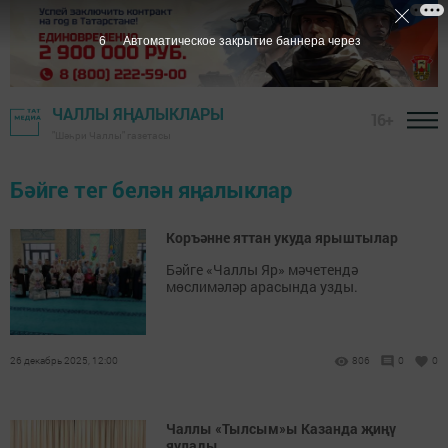
5
Автоматическое закрытие баннера через
ЧАЛЛЫ ЯҢАЛЫКЛАРЫ
16+
"Шәһри Чаллы" газетасы
Бәйге тег белән яңалыклар
Коръәнне яттан укуда ярыштылар
Бәйге «Чаллы Яр» мәчетендә
мөслимәләр арасында узды.
26 декабрь 2025, 12:00
806
0
0
Чаллы «Тылсым»ы Казанда җиңү
яулады