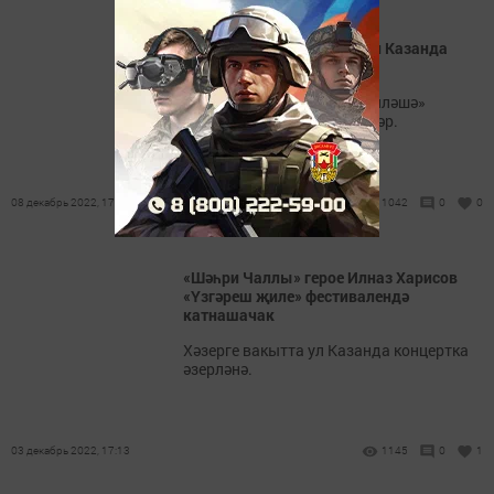
«Шәһри Чаллы» газетасын Казанда
бүләкләделәр
«Минем балам татарча сөйләшә»
проектын югары бәяләделәр.
08 декабрь 2022, 17:27
1042
0
0
«Шәһри Чаллы» герое Илназ Харисов
«Үзгәреш җиле» фестивалендә
катнашачак
Хәзерге вакытта ул Казанда концертка
әзерләнә.
03 декабрь 2022, 17:13
1145
0
1