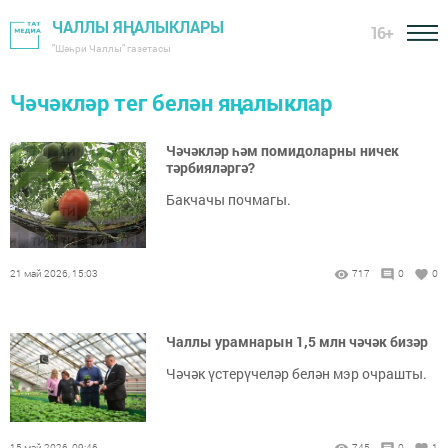
ЧАЛЛЫ ЯҢАЛЫКЛАРЫ
16+
"Шәһри Чаллы" газетасы
Чәчәкләр тег белән яңалыклар
Чәчәкләр һәм помидоларны ничек
тәрбияләргә?
Бакчачы почмагы.
21 май 2026, 15:03
717
0
0
Чаллы урамнарын 1,5 млн чәчәк бизәр
Чәчәк үстерүчеләр белән мэр очрашты.
15 май 2026, 09:46
745
0
1