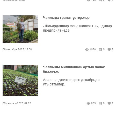
Чаллыда гранат үстерәләр
«Шәһәрдәшләр моңа шаккатты», - диләр
предприятиедә.
09 сентябрь 2025, 13:00
1076
0
3
Чаллыны миллионнан артык чәчәк
бизәячәк
Аларның үсентеләрен декабрьдә
утырттылар.
05 февраль 2025, 09:12
933
0
1