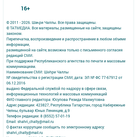
16+
© 2011 - 2026. Шәһри Чаллы. Все права защищены.
© ТАТМЕДИА. Все материалы, размещенные на сайте, защищены
законом.
Перепечатка, воспроизведение и распространение в любом объеме
информации,
размещенной на сайте, возможна только с письменного согласия
редакций СМИ.
При поддержке Республиканского агентства по печати и массовым
коммуникациям.
Наименование СМИ: Шəhри Чаллы
№ свидетельства о регистрации СМИ, дата: ЭЛ № ФС 77-67912 от
06.12.2016
выдано Федеральной службой по надзору в сфере связи,
информационных технологий и массовых коммуникаций
ФИО главного редактора: Юсупова Резида Махмутовна
Адрес редакции: 423827, Республика Татарстан, город Набережные
Челны, бульвар Юных Ленинцев, д.9
Телефон редакции: 8 (8552) 57-01-19
Email: shahri_chally@mail.ru
О фактах коррупции сообщить по электронному адресу:
shahri_chally@mail.ru