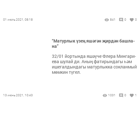
01 июль 2021, 08:18
841
0
0
“Ма­тур­лык үзең яшә­гән җир­дән баш­ла­
на”
32/01 йор­тын­да яшә­ү­че Фле­ра Мин­га­ри­
е­ва шу­лай ди. Аның фа­ти­рын­да­гы һәм
ише­гал­дын­да­гы ма­тур­лык­ка сок­лан­мый
мөм­кин тү­гел.
13 июнь 2021, 10:43
1031
0
1