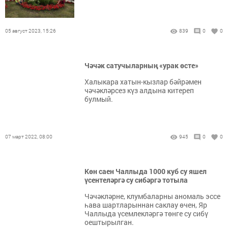
05 август 2023, 15:26
839
0
0
Чәчәк сатучыларның «урак өсте»
Халыкара хатын-кызлар бәйрәмен
чәчәкләрсез күз алдына китереп
булмый.
07 март 2022, 08:00
945
0
0
Көн саен Чаллыда 1000 куб су яшел
үсентеләргә су сибәргә тотыла
Чәчәкләрне, клумбаларны аномаль эссе
һава шартларыннан саклау өчен, Яр
Чаллыда үсемлекләргә төнге су сибү
оештырылган.