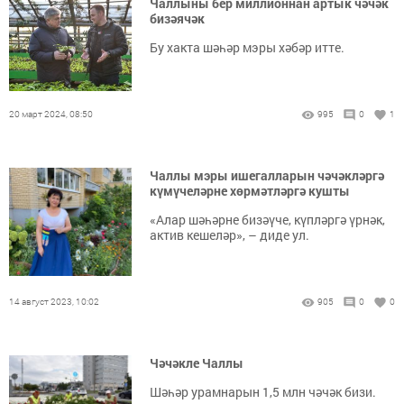
Чаллыны бер миллионнан артык чәчәк
бизәячәк
Бу хакта шәһәр мэры хәбәр итте.
20 март 2024, 08:50
995
0
1
Чаллы мэры ишегалларын чәчәкләргә
күмүчеләрне хөрмәтләргә кушты
«Алар шәһәрне бизәүче, күпләргә үрнәк,
актив кешеләр», – диде ул.
14 август 2023, 10:02
905
0
0
Чәчәкле Чаллы
Шәһәр урамнарын 1,5 млн чәчәк бизи.