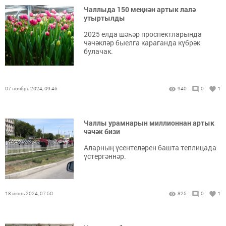
Чаллыда 150 меңнән артык лалә
утыртылды
2025 елда шәһәр проспектларында
чәчәкләр быелга караганда күбрәк
булачак.
07 ноябрь 2024, 09:46
940
0
1
Чаллы урамнарын миллионнан артык
чәчәк бизи
Аларның үсентеләрен башта теплицада
үстергәннәр.
18 июнь 2024, 07:50
825
0
1