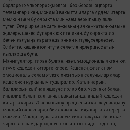
берләренә үпкәләре җыелган, бер-берсен аңларга
теләмиләр икән, мондый вакытта аларга ярдәм итәргә
мөмкин һәм бу очракта мин үзем аерылышу яклы
түгел. Әгәр ир кеше хатын-кызның эчке «хатын-кызы»н
җимерә, шәхес буларак юк итә икән, бу очракта ир
белән калуыңа караганда аннан китүең хәерлерәк.
Әлбәттә, кешене юк итүгә сәләтле ирләр дә, хатын
кызлар да була.
Манипулятор, тиран булган, изеп, эмоциональ яктан юк
итүче кешедән китәргә кирәк. Кешенең физик һәм
эмоциональ сәламәтлеге өчен зыян салучылар алар
кеше өчен куркыныч тудыралар. Хатыннарын,
балаларын кыйнап яшәүче ирләр бар, үзең яки балаң
инвалид булып калганчы, вакытында андый кешедән
китәргә кирәк. Ә аерылышу процессын катлауландыру
мондый очракларда бик аяныч нәтиҗәләргә китерергә
мөмкин. Монда шуны әйтәсем килә: хөкүмәт беренче
чиратта яшәү дәрәҗәсен яхшыртсын иде. Гадәттә,