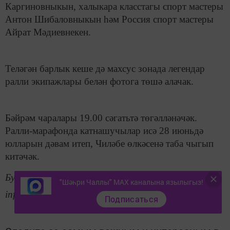
Каргиновныкын, халыкара класстагы спорт мастеры
Антон Шибаловныкын һәм Россия спорт мастеры
Айрат Мәдиевнекен.
Теләгән барлык кеше дә махсус зонада легендар
ралли экипажлары белән фотога төшә алачак.
Бәйрәм чаралары 19.00 сәгатьтә төгәлләнәчәк.
Ралли-марафонда катнашучылар исә 28 июньдә
юлларын дәвам итеп, Чиләбе өлкәсенә таба чыгып
китәчәк.
Бу хакта тулырак: https://tatar-
"Шәһри Чаллы" MAX каналына язылыгыз!
inform.tatar/news/2019/06/27/188790/
Подписаться