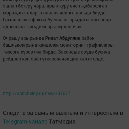
эшләп бетерү чараларын күрү өчен җибәрелгән
мөрәҗәгатьләргә анализ ясарга вәгъдә бирде.
Гамәлсезлек факты буенча югарыдагы органнар
адресына тәкъдимнәр әзерләнәчәк.
Очрашу ахырында
Ринат Абдуллин
район
башлыкларына көндәлек мониторинг графиклары
төзергә күрсәтмә бирде. Законсыз сәүдә буенча
рейдлар көн саен үткәреләчәк дип хәл ителде.
http://nabchelny.ru/news/37077
Следите за самым важным и интересным в
Telegram-канале
Татмедиа