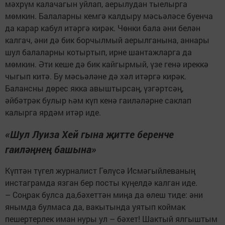
мәхрүм калачагын уйлап, аерылудан тыелырга
мөмкин. Балаларны кемгә калдыру мәсьәләсе буенча
да карар кабул итәргә кирәк. Чөнки бала әни белән
калгач, әни дә бик борчылмый аерылганына, аннары
шул балаларны котыртып, ирне шантажларга да
мөмкин. Әти кеше дә бик кайгырмый, үзе генә иреккә
чыгып китә. Бу мәсьәләне дә хәл итәргә кирәк.
Балансны дөрес якка авыштырсаң, үзгәртсәң,
әйбәтрәк булыр һәм күп кенә гаиләләрне саклап
калырга ярдәм итәр иде.
«Шул Луиза Хей гына җитте беренче
гаиләңнең башына»
Күптән түгел журналист Гөлүсә Исмәгыйлеваның
инстаграмда язган бер посты күңелдә калган иде.
– Соңрак булса да,бәхеттән миңа да өлеш тиде: әни
янымда булмаса да, вакытында уятып коймак
пешертерлек иман нуры ул – бәхет! Шактый ялгыштым