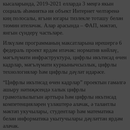
кысаларында, 2019-2021 елларда 3 меңгә якын
социаль әһәмияткә ия объект Интернет челтәренә
киң полосалы, ягъни югары тизлекле тоташу белән
тәэмин ителәчәк. Алар арасында – ФАП, мәктәп,
янгын сүндерү частьләре.
Илкүләм программаның максатларына ирешергә 6
федераль проект ярдәм итәчәк: норматив көйләү,
мәгълүмати инфраструктура, цифрлы икътисад өчен
кадрлар, мәгълүмати куркынычсызлык, цифрлы
технологияләр һәм цифрлы дәүләт идарәсе.
“Цифрлы икътисад өчен кадрлар” проектын гамәлгә
ашыру нәтиҗәсендә халык цифрлы
грамоталылыгын арттыра һәм цифрлы икътисад
компетенцияләрен үзләштерә алачак, ә талантлы
мәктәп укучылары, студентлар һәм математика
белән информатика укытучылары дәүләттән ярдәм
алачак.