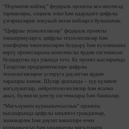
“Норматив көйләү” федераль проекты исә икътисад
тармаклары, социаль өлкә һәм идарәдәге цифрлы
үзгәрешләрне хокукый яктан көйләргә булышачак.
“Цифрлы технологияләр” федераль проекты
тикшеренүләргә, цифрлы технологияләр һәм
платформа чишелешләрен булдыру һәм кулланышка
кертү проектларына комплекслы ярдәм системасын
булдыруны күз уңында тота. Бу проект кысларында
Татарстан предприятиеләре цифрлы
технологияләрне үстерүгә дәүләттән ярдәм
чаралары алачак. Шулар арасында – зур күләмле
мәгълүматлар, нейротехнологияләр һәм ясалма
акыл, бүленгән реестр системалары һәм башкалар.
“Мәгълүмати куркынычсызлык” проекты
кысаларында цифрлы киңлектә гражданнар,
эшмәкәрлек һәм дәүләт вәкилләре өчен
куркынычсыз һәм ышанычлы мәгълүмати