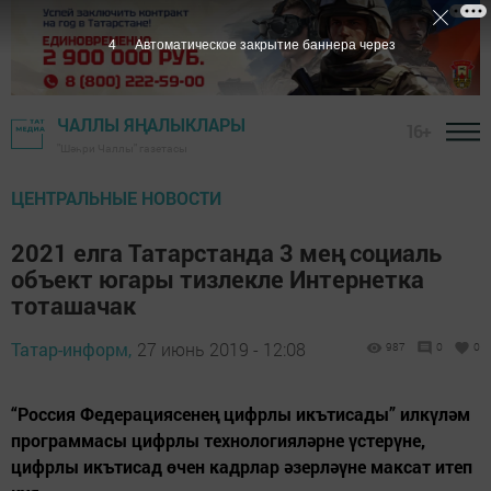
3
Автоматическое закрытие баннера через
ЧАЛЛЫ ЯҢАЛЫКЛАРЫ
16+
"Шәһри Чаллы" газетасы
ЦЕНТРАЛЬНЫЕ НОВОСТИ
2021 елга Татарстанда 3 мең социаль
объект югары тизлекле Интернетка
тоташачак
Татар-информ,
27 июнь 2019 - 12:08
987
0
0
“Россия Федерациясенең цифрлы икътисады” илкүләм
программасы цифрлы технологияләрне үстерүне,
цифрлы икътисад өчен кадрлар әзерләүне максат итеп