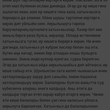
итеп мал бүленми ислам динендә. Әгәр дә ир кеше генә
эшләгән икән, мал ир кешегә генә кала, хатын-кызга
бернәрсә дә эләкми. Менә шушы тәртипне кертергә
кирәк дип уйлыйм мин. Аерылышуга гариза
бирүчеләрнең күпчелеге хатын-кызлар. Хәзер бит ике
якның берсе риза булса, аералар. Монда өстенлекне
хатын-кызга түгел, ир кешегә бирергә кирәк. Ни өчен
дигәндә, хатын-кыз ул күбрәк хисләр белән эш итә,
бүген аңа начар, ләкин бер атнадан яхшы булырга
мөмкин. Әмма инде куллар куелган, судка бирелгән.
Әгәр дә хатын-кыз әйдә аерылышабыз дип әйтмәсә, ир
кеше сабыр итә. Шунлыктан хата килеп чыкмасын өчен
катлауландыру зарур дип саныйм, ләкин башкача
катлауландыру кирәк. Балаларны бүлгән вакытта суд
күбесенчә аларны әнигә калдыра. Аны әтигә дә
калдыра торган итеп карар кабул итәргә кирәк. Чөнки
әти кеше балалары белән үзе генә каласын уйласа,
аерылуга бармаячак. Хатын-кыз да балаларыннан