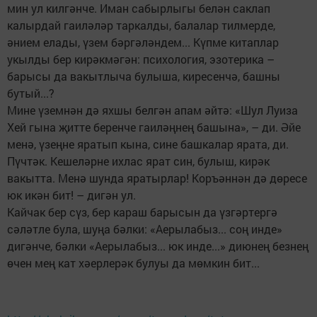
мин ул килгәнче. Иман сабырлыгы белән саклап
калырдай гаиләләр таркалды, балалар тилмерде,
әнием елады, үзем бәргәләндем... Күпме китаплар
укылды бер кирәкмәгән: психология, эзотерика –
барысы да вакытлыча булыша, киресенчә, башны
бутый...?
Мине үземнән дә яхшы белгән апам әйтә: «Шул Луиза
Хей гына җитте беренче гаиләңнең башына», – ди. Әйе
менә, үзеңне яратып кына, сине башкалар ярата, ди.
Пүчтәк. Кешеләрне ихлас ярат син, булыш, кирәк
вакытта. Менә шунда яратырлар! Коръәннән дә дөресе
юк икән бит! – дигән ул.
Кайчак бер сүз, бер караш барысын да үзгәртергә
сәләтле була, шуңа бәлки: «Аерылабыз... соң инде»
дигәнче, бәлки «Аерылабыз... юк инде...» диюнең безнең
өчен мең кат хәерлерәк булуы да мөмкин бит...