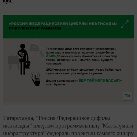
куя.
Татарстанда, “Россия Федерациясе цифрлы
икътисады” илкүләм программасының “Мәгълүмати
инфраструктура” федераль проектын гамәлгә ашыру