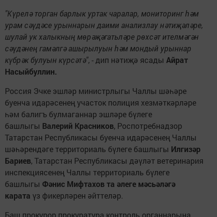
"Күрелә торган барлык уртак чаралар, мониторинг һәм
урам сәүдәсе урыннарын даими анализлау нәтиҗәләре,
шулай ук халыкның мөрәҗәгатьләре рөхсәт ителмәгән
сәүдәнең гамәлгә ашырылуын һәм мондый урыннар
күбрәк булуын күрсәтә"
, - дип нәтиҗә ясады
Айрат
Насыйбуллин.
Россия Эчке эшләр министрлыгы Чаллы шәһәре
буенча идарәсенең участок полиция хезмәткәрләре
һәм балигъ булмаганнар эшләре бүлеге
башлыгы
Валерий Красников
, Роспотребнадзор
Татарстан Республикасы буенча идарәсенең Чаллы
шәһәрендәге территориаль бүлеге башлыгы
Илгизәр
Бариев
, Татарстан Республикасы дәүләт ветеринария
инспекциясенең Чаллы территориаль бүлеге
башлыгы
Фәнис Мифтахов та әлеге мәсьәләгә
карата
үз фикерләрен әйттеләр.
Баш прокурор прокуратура контроль органнарына