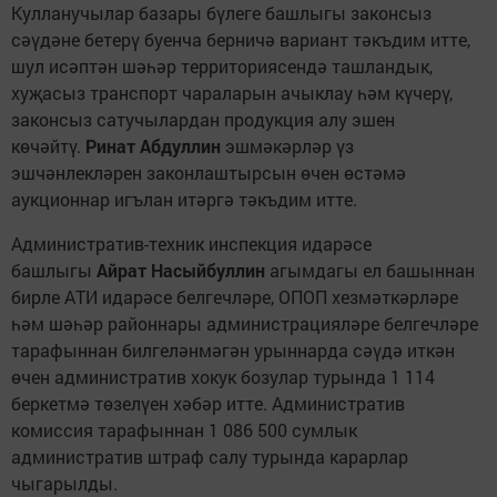
Кулланучылар базары бүлеге башлыгы законсыз
сәүдәне бетерү буенча берничә вариант тәкъдим итте,
шул исәптән шәһәр территориясендә ташландык,
хуҗасыз транспорт чараларын ачыклау һәм күчерү,
законсыз сатучылардан продукция алу эшен
көчәйтү.
Ринат Абдуллин
эшмәкәрләр үз
эшчәнлекләрен законлаштырсын өчен өстәмә
аукционнар игълан итәргә тәкъдим итте.
Административ-техник инспекция идарәсе
башлыгы
Айрат Насыйбуллин
агымдагы ел башыннан
бирле АТИ идарәсе белгечләре, ОПОП хезмәткәрләре
һәм шәһәр районнары администрацияләре белгечләре
тарафыннан билгеләнмәгән урыннарда сәүдә иткән
өчен административ хокук бозулар турында 1 114
беркетмә төзелүен хәбәр итте. Административ
комиссия тарафыннан 1 086 500 сумлык
административ штраф салу турында карарлар
чыгарылды.