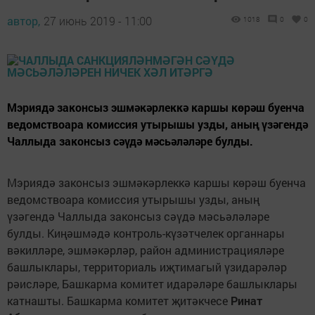
автор,
27 июнь 2019 - 11:00
1018
0
0
Мэриядә законсыз эшмәкәрлеккә каршы көрәш буенча
ведомствоара комиссия утырышы узды, аның үзәгендә
Чаллыда законсыз сәүдә мәсьәләләре булды.
Мэриядә законсыз эшмәкәрлеккә каршы көрәш буенча
ведомствоара комиссия утырышы узды, аның
үзәгендә Чаллыда законсыз сәүдә мәсьәләләре
булды. Киңәшмәдә контроль-күзәтчелек органнары
вәкилләре, эшмәкәрләр, район администрацияләре
башлыклары, территориаль иҗтимагый үзидарәләр
рәисләре, Башкарма комитет идарәләре башлыклары
катнашты. Башкарма комитет җитәкчесе
Ринат