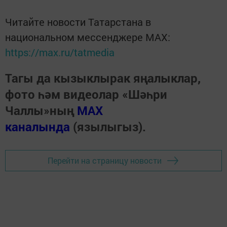
Читайте новости Татарстана в
национальном мессенджере MАХ:
https://max.ru/tatmedia
Тагы да кызыклырак яңалыклар,
фото һәм видеолар «Шәһри
Чаллы»ның
MAX
каналында
(язылыгыз).
Перейти на страницу новости