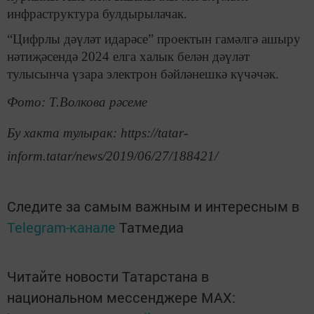
инфраструктура булдырылачак.
“Цифрлы дәүләт идарәсе” проектын гамәлгә ашыру
нәтиҗәсендә 2024 елга халык белән дәүләт
тулысынча үзара электрон бәйләнешкә күчәчәк.
Фото: Т.Волкова рәсеме
Бу хакта тулырак: https://tatar-
inform.tatar/news/2019/06/27/188421/
Следите за самым важным и интересным в
Telegram-канале
Татмедиа
Читайте новости Татарстана в
национальном мессенджере MАХ: