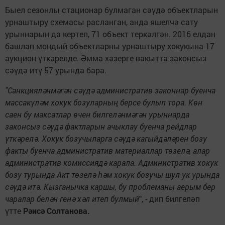
Быел сезонлы стационар булмаган сәүдә объектларын
урнаштыру схемасы расланган, анда яшелчә сату
урыннарын да кертеп, 71 объект теркәлгән. 2016 елдан
башлап мондый объектларны урнаштыру хокукына 17
аукцион үткәрелде. Әмма хәзерге вакытта законсыз
сәүдә итү 57 урында бара.
"Санкцияләнмәгән сәүдә административ законнар буенча
массакүләм хокук бозуларның берсе булып тора. Көн
саен бу максатлар өчен билгеләнмәгән урыннарда
законсыз сәүдә фактларын ачыклау буенча рейдлар
үткәрелә. Хокук бозучыларга сәүдә кагыйдәләрен бозу
факты буенча административ материаллар төзелә, алар
административ комиссиядә карала. Административ хокук
бозу турында Акт төзелә һәм хокук бозучы шул ук урында
сәүдә итә. Кызганычка каршы, бу проблеманы аерым бер
чаралар белән генә хәл итеп булмый
", - дип билгеләп
үтте
Рәисә Солтанова.