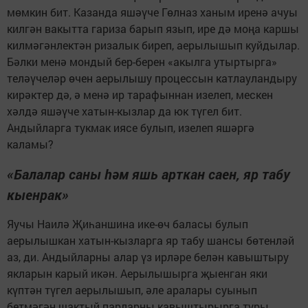
мөмкин бит. Казанда яшәүче Гөлназ ханым иренә ачуы
килгән вакытта гариза барып язып, ире дә моңа каршы
килмәгәнлектән ризалык биреп, аерылышып куйдылар.
Бәлки менә мондый бер-берен «акылга утыртырга»
теләүчеләр өчен аерылышу процессын катлауландыру
кирәктер дә, ә менә ир тарафыннан изелеп, мескен
хәлдә яшәүче хатын-кызлар да юк түгел бит.
Андыйларга тукмак иясе булып, изелеп яшәргә
каламы?
«Балалар саны һәм яшь арткан саен, яр табу
кыенрак»
Яучы Наилә Җиһаншина ике-өч баласы булып
аерылышкан хатын-кызларга яр табу шансы бөтенләй
аз, ди. Андыйларны алар үз ирләре белән кавыштыру
якларын карый икән. Аерылышырга җыенган яки
күптән түгел аерылышып, әле аралары суынып
бетмәгән шактый парларны кавыштырырга туры