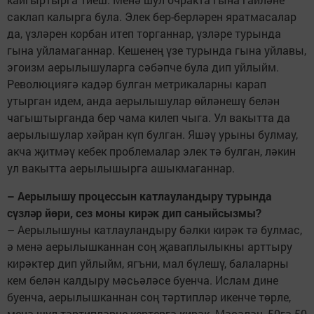
саклап калырга була. Элек бер-берләрен яратмасалар
да, үзләрен корбан итеп торганнар, үзләре турында
гына уйламаганнар. Кешенең үзе турында гына уйлавы,
эгоизм аерылышуларга сәбәпче була дип уйлыйм.
Революциягә кадәр булган метрикаларны карап
утырган идем, анда аерылышулар өйләнешү белән
чагыштырганда бер чама килеп чыга. Ул вакытта да
аерылышулар хәйран күп булган. Яшәү урыны булмау,
акча җитмәү кебек проблемалар элек тә булган, ләкин
ул вакытта аерылышырга ашыкмаганнар.
– Аерылышу процессын катлауландыру турында
сүзләр йөри, сез моны кирәк дип саныйсызмы?
– Аерылышуны катлауландыру бәлки кирәк тә булмас,
ә менә аерылышканнан соң җаваплылыкны арттыру
кирәктер дип уйлыйм, ягъни, мал бүлешү, балаларны
кем белән калдыру мәсьәләсе буенча. Ислам дине
буенча, аерылышканнан соң тәртипләр икенче төрле,
менә шул тәртипләрне кертергә кирәк. Мәсәлән, 50гә 50