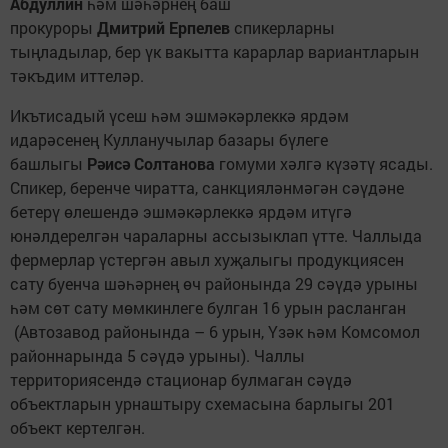
Абдуллин
һәм шәһәрнең баш
прокуроры
Дмитрий Ерп
елев
спикерларны
тыңладылар, бер үк вакытта карарлар вариантларын
тәкъдим иттеләр.
Икътисадый үсеш һәм эшмәкәрлеккә ярдәм
идарәсенең Кулланучылар базары бүлеге
башлыгы
Рәисә Солтанова
гомуми хәлгә күзәтү ясады.
Спикер, беренче чиратта, санкцияләнмәгән сәүдәне
бетерү өлешендә эшмәкәрлеккә ярдәм итүгә
юнәлдерелгән чараларны ассызыклап үтте. Чаллыда
фермерлар үстергән авыл хуҗалыгы продукциясен
сату буенча шәһәрнең өч районында 29 сәүдә урыны
һәм сөт сату мөмкинлеге булган 16 урын расланган
(Автозавод районында – 6 урын, Үзәк һәм Комсомол
районнарында 5 сәүдә урыны). Чаллы
территориясендә стационар булмаган сәүдә
объектларын урнаштыру схемасына барлыгы 201
объект кертелгән.