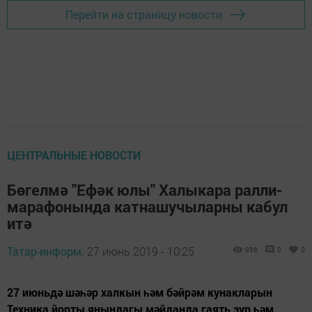
Перейти на страницу новости
ЦЕНТРАЛЬНЫЕ НОВОСТИ
Бөгелмә "Ефәк юлы" Халыкара ралли-
марафонында катнашучыларны кабул
итә
Татар-информ,
27 июнь 2019 - 10:25
956
0
0
27 июньдә шәһәр халкын һәм бәйрәм кунакларын
Техника йорты янындагы мәйданда гаять зур һәм