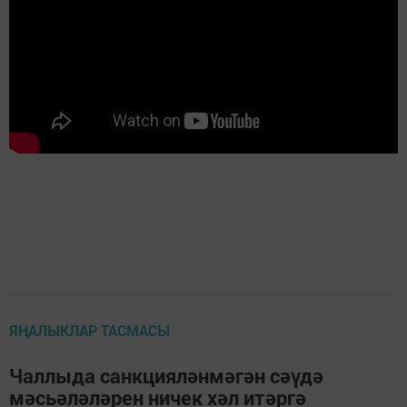
ЯҢАЛЫКЛАР ТАСМАСЫ
Чаллыда санкцияләнмәгән сәүдә
мәсьәләләрен ничек хәл итәргә