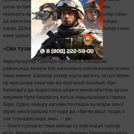
узган ел белән чагыштырганда кимегән. Ләкин
куанырга иртәрәк икән әле, чөнки кавышучылар саны
да әлеге биш айда узган ел белән чагыштырганда
азрак. Димәк, гаилә корырга атлыгып торучылар саны
кимү шулай ук сагайта.
«Син түзмәдең инде, әни...»
Аерылышулар турында сүз чыкса, Мамадыш
районында яшәүче бер ханымның сөйләгәннәре исемә
төшә минем. Балалар үсмер чорга җиткәч, хатын белән
ир арасында низаглар еш булгалый башлый. Ире
балаларга да кырыслана, өйдәге мөнәсәбәтләр артык
киеренке була башлагач, хатын аерылышырга гариза
бирә. Судка чакыру кәгазен почтадан кызлары алып
кереп әнисе кулына тоттыра да: «Бөтен авыл түзде, ә
син түзмәдең инде, әни», – ди.
– Әлеге сүзләр өстемә кайнар су койгандай тәэсир
итте. Аерылышу турындагы уйларны башымнан алып