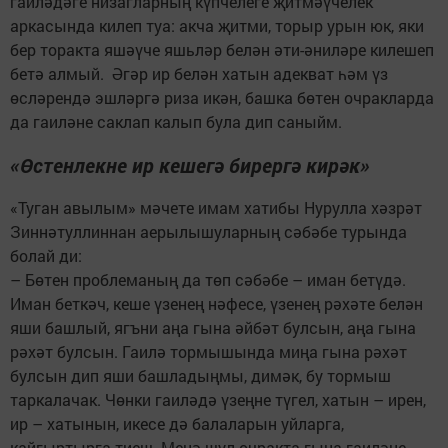
гаиләдәге низагларның күпчелеге җитмәүчелек
аркасында килеп туа: акча җитми, торыр урын юк, яки
бер торакта яшәүче яшьләр белән әти-әниләре килешеп
бетә алмый. Әгәр ир белән хатын адекват һәм үз
өсләрендә эшләргә риза икән, башка бөтен очракларда
да гаиләне саклап калып була дип саныйм.
«Өстенлекне ир кешегә бирергә кирәк»
«Туган авылым» мәчете имам хатибы Нурулла хәзрәт
Зиннәтуллиннан аерылышуларның сәбәбе турында
болай ди:
– Бөтен проблеманың да төп сәбәбе – иман бетүдә.
Иман беткәч, кеше үзенең нәфесе, үзенең рәхәте белән
яши башлый, ягъни аңа гына әйбәт булсын, аңа гына
рәхәт булсын. Гаилә тормышында миңа гына рәхәт
булсын дип яши башладыңмы, димәк, бу тормыш
таркалачак. Чөнки гаиләдә үзеңне түгел, хатын – ирен,
ир – хатынын, икесе дә балаларын уйларга,
кайгыртырга тиеш. Менә шул очракта гына гаиләне