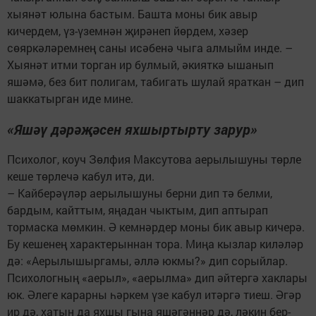
хыянәт юлына бастым. Башта моны бик авыр
кичердем, үз-үземнән җирәнеп йөрдем, хәзер
сөяркәләремнең саны исәбенә чыга алмыйм инде. –
Хыянәт итми торган ир булмый, әкияткә ышанып
яшәмә, без бит полигам, табигать шулай яраткан – дип
шаккатырган иде мине.
«Яшәү дәрәҗәсен яхшыртырту зарур»
Психолог, коуч Зөлфия Максутова аерылышуны төрле
кеше төрлечә кабул итә, ди.
– Кайберәүләр аерылышуны берни дип тә белми,
бардым, кайттым, яңадан чыктым, дип аптырап
тормаска мөмкин. Ә кемнәрдер моны бик авыр кичерә.
Бу кешенең характерыннан тора. Миңа кызлар киләләр
дә: «Аерылышыргамы, әллә юкмы?» дип сорыйлар.
Психологның «аерыл», «аерылма» дип әйтергә хаклары
юк. Әлеге карарны һәркем үзе кабул итәргә тиеш. Әгәр
ир дә, хатын да яхшы гына яшәгәннәр дә, ләкин бер-