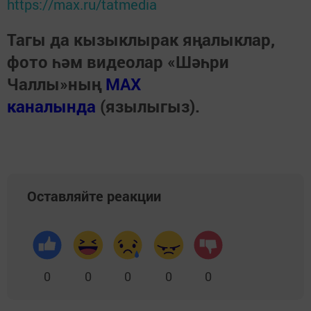
https://max.ru/tatmedia
Тагы да кызыклырак яңалыклар,
фото һәм видеолар «Шәһри
Чаллы»ның
MAX
каналында
(язылыгыз).
Оставляйте реакции
0
0
0
0
0