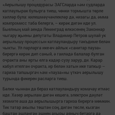
«Аерылышу процедурасы ЗАГСларда һәм судларда
катлаулырак булырга тиеш, чөнки тормышта төрле
хәлләр була: килешмәүчәнлекләр дә, низагы да, әмма
компромисс таба белергә, – кирәк дигән иде ул.
Быелның май аенда Ленинград өлкәсенең Законнар
чыгару җыены депутаты Владимир Петров шулай ук
аерылышу процессын катлауландыру тәкъдиме белән
чыкты. Ул парларга ике-өч айлык «санитар пауза»
бирергә кирәк дип саный, ә гаиләдә балалар булган
очракта аны ярты елга кадәр сузу зарур, ди. Карар
кабул ителгән очракта, ир белән хатын ике тапкыр –
гариза тапшыргач һәм «пауза»ны үткәч аерылышу
турында фикерен расларга тиеш.
Бәлки чыннан да бераз катлауландыру комачау итмәс
иде. Хәзер аерылам дигән кешегә, электрон дәүләт
хезмәте аша да аерылышырга гариза бирергә мөмкин.
Тик татар акылы төштән соң, дигән төсле, кызган
баштан эшләнгән эшнең ахыры аяныч бетәргә дә