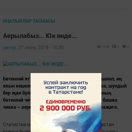
ЯҢАЛЫКЛАР ТАСМАСЫ
Аерылабыз... Юк инде...
автор,
27 июнь 2019 - 10:30
1146
0
0
Бөтенләй ят ике йөрәкнең бер булып тибә башлап, иң
якын кешеләргә әверелүе үзе бер гаҗәп булса, шундый
бер җан булып, бер-беренә береккән парларның
бөтенләй чит-ятларга әверелешеп, бөтенләй башка
чиккә – аерылышуга барып җитүе үзе бер фаҗига.
Статистик мәгълүматларга караганда, Татарстан
буенча быелның биш аенда аерылышучылар саны