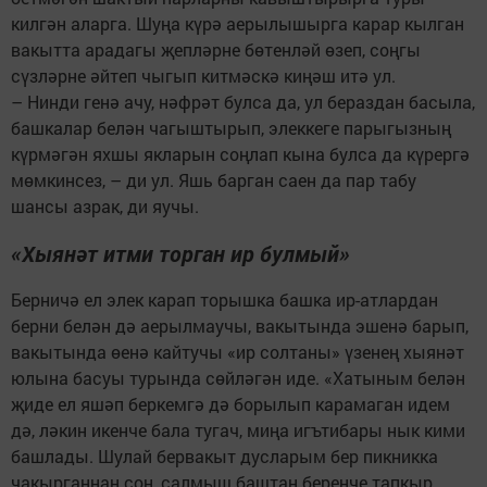
килгән аларга. Шуңа күрә аерылышырга карар кылган
вакытта арадагы җепләрне бөтенләй өзеп, соңгы
сүзләрне әйтеп чыгып китмәскә киңәш итә ул.
– Нинди генә ачу, нәфрәт булса да, ул бераздан басыла,
башкалар белән чагыштырып, элеккеге парыгызның
күрмәгән яхшы якларын соңлап кына булса да күрергә
мөмкинсез, – ди ул. Яшь барган саен да пар табу
шансы азрак, ди яучы.
«Хыянәт итми торган ир булмый»
Берничә ел элек карап торышка башка ир-атлардан
берни белән дә аерылмаучы, вакытында эшенә барып,
вакытында өенә кайтучы «ир солтаны» үзенең хыянәт
юлына басуы турында сөйләгән иде. «Хатыным белән
җиде ел яшәп беркемгә дә борылып карамаган идем
дә, ләкин икенче бала тугач, миңа игътибары нык кими
башлады. Шулай бервакыт дусларым бер пикникка
чакырганнан соң, салмыш баштан беренче тапкыр