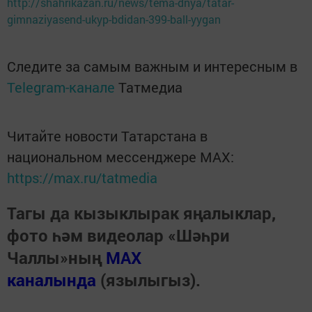
http://shahrikazan.ru/news/tema-dnya/tatar-
gimnaziyasend-ukyp-bdidan-399-ball-yygan
Следите за самым важным и интересным в
Telegram-канале
Татмедиа
Читайте новости Татарстана в
национальном мессенджере MАХ:
https://max.ru/tatmedia
Тагы да кызыклырак яңалыклар,
фото һәм видеолар «Шәһри
Чаллы»ның
MAX
каналында
(язылыгыз).