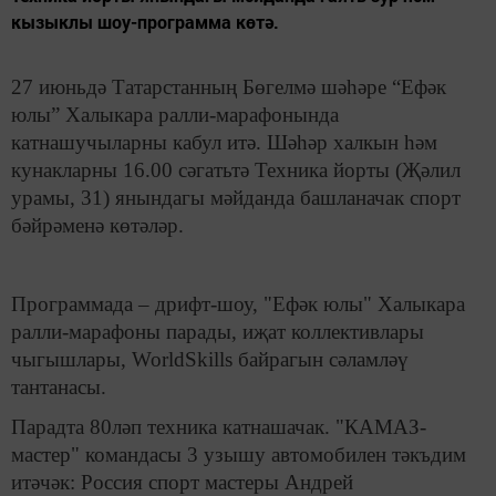
кызыклы шоу-программа көтә.
27 июньдә Татарстанның Бөгелмә шәһәре “Ефәк
юлы” Халыкара ралли-марафонында
катнашучыларны кабул итә. Шәһәр халкын һәм
кунакларны 16.00 сәгатьтә Техника йорты (Җәлил
урамы, 31) янындагы мәйданда башланачак спорт
бәйрәменә көтәләр.
Программада – дрифт-шоу, "Ефәк юлы" Халыкара
ралли-марафоны парады, иҗат коллективлары
чыгышлары, WorldSkills байрагын сәламләү
тантанасы.
Парадта 80ләп техника катнашачак. "КАМАЗ-
мастер" командасы 3 узышу автомобилен тәкъдим
итәчәк: Россия спорт мастеры Андрей