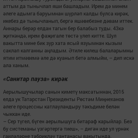
аттым да тынычлап яши башладым. Ирем дә минем
әлеге адымга баруымнан шүрләп калды булса кирәк,
икебез дә тынычланып, бергә яшәвебезне дәвам иттек.
Аннары берәр елдан тагын бер балабыз туды. 43кә
җиткәндә, ирем фаҗигале төстә үлеп китте. Шул
вакытта мине бик зур хата ясый язуымнан кызым
саклап калганны аңладым. Әтиле килеш балаларымны
ятим итмәвемә әле дә куанып бетә алмыйм, – дип искә
ала ханым.
«Санитар пауза» кирәк
Аерылышучылар санын киметү максатыннан, 2015
елда ук Татарстан Президенты Рөстәм Миңнеханов
әлеге процессны катлауландыру тәкъдиме белән
чыккан иде.
– Сер түгел, бүген аерылышуга битараф карыйлар. Без
бу системаны үзгәртергә тиеш», – дигән иде ул үрнәк
гаиләләрне тәбрикләү тантанасы вакытында.