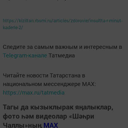
https://kiziltan.rbsmi.ru/articles/zdorovie/insultta-r-minut-
kaderle-2/
Следите за самым важным и интересным в
Telegram-канале
Татмедиа
Читайте новости Татарстана в
национальном мессенджере MАХ:
https://max.ru/tatmedia
Тагы да кызыклырак яңалыклар,
фото һәм видеолар «Шәһри
Чаллы»ның
MAX