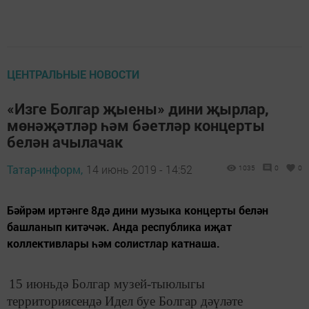
ЦЕНТРАЛЬНЫЕ НОВОСТИ
«Изге Болгар җыены» дини җырлар,
мөнәҗәтләр һәм бәетләр концерты
белән ачылачак
Татар-информ,
14 июнь 2019 - 14:52
1035
0
0
Бәйрәм иртәнге 8дә дини музыка концерты белән
башланып китәчәк. Анда республика иҗат
коллективлары һәм солистлар катнаша.
15 июньдә Болгар музей-тыюлыгы
территориясендә Идел буе Болгар дәүләте