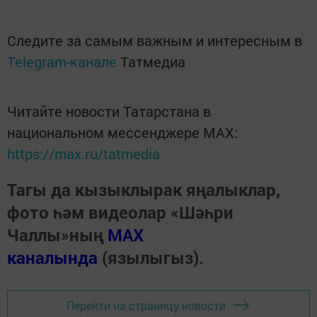
Следите за самым важным и интересным в
Telegram-канале
Татмедиа
Читайте новости Татарстана в
национальном мессенджере MАХ:
https://max.ru/tatmedia
Тагы да кызыклырак яңалыклар,
фото һәм видеолар «Шәһри
Чаллы»ның
MAX
каналында
(язылыгыз).
Перейти на страницу новости