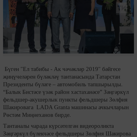
Бүген "Ел табибы - Ак чәчәкләр 2019" бәйгесе
җиңүчеләрен бүләкләү тантанасында Татарстан
Президенты бүләге – автомобиль тапшырылды.
“Балык Бистәсе үзәк район хастаханәсе” Зәңгәркүл
фельдшер-акушерлык пункты фельдшеры Зөлфия
Шакировага LADA Granta машинасы ачкычларын
Рөстәм Миңнеханов бирде.
Тантаналы чарада күрсәтелгән видеороликта
Зәңгәркүл бүлекчәсе фельдшеры Зөлфия Шакирова