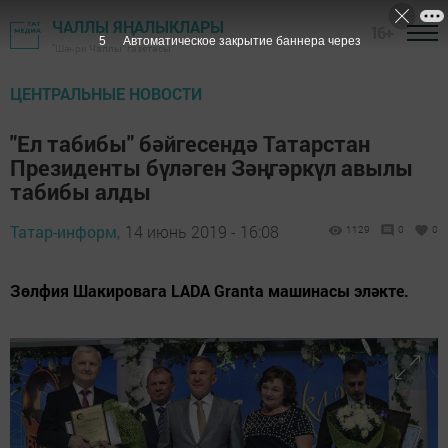
ЧАЛЛЫ ЯҢАЛЫКЛАРЫ
16+
5
Автоматическое закрытие баннера через
"Шәһри Чаллы" газетасы
ЦЕНТРАЛЬНЫЕ НОВОСТИ
"Ел табибы" бәйгесендә Татарстан
Президенты бүләген Зәңгәркүл авылы
табибы алды
Татар-информ,
14 июнь 2019 - 16:08
1129
0
0
Зөлфия Шакировага LADA Granta машинасы эләкте.