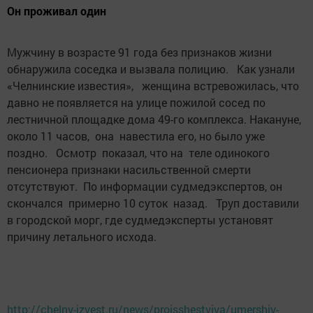
Он проживал один
Мужчину в возрасте 91 года без признаков жизни
обнаружила соседка и вызвала полицию. Как узнали
«Челнинские известия», женщина встревожилась, что
давно не появляется на улице пожилой сосед по
лестничной площадке дома 49-го комплекса. Накануне,
около 11 часов, она навестила его, но было уже
поздно. Осмотр показал, что на теле одинокого
пенсионера признаки насильственной смерти
отсутствуют. По информации судмедэкспертов, он
скончался примерно 10 суток назад. Труп доставили
в городской морг, где судмедэксперты установят
причину летального исхода.
http://chelny-izvest.ru/news/proisshestviya/umershiy-