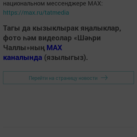
национальном мессенджере MАХ:
https://max.ru/tatmedia
Тагы да кызыклырак яңалыклар,
фото һәм видеолар «Шәһри
Чаллы»ның
MAX
каналында
(язылыгыз).
Перейти на страницу новости