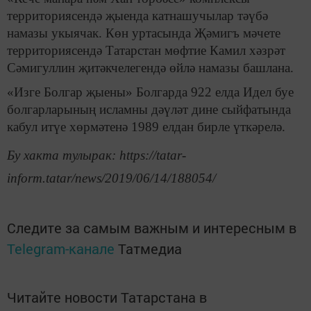
территориясендә җыенда катнашучылар тәүбә
намазы укыячак. Көн уртасында Җәмигъ мәчете
территориясендә Татарстан мөфтие Камил хәзрәт
Сәмигуллин җитәкчелегендә өйлә намазы башлана.
«Изге Болгар җыены» Болгарда 922 елда Идел буе
болгарларының исламны дәүләт дине сыйфатында
кабул итүе хөрмәтенә 1989 елдан бирле үткәрелә.
Бу хакта тулырак: https://tatar-
inform.tatar/news/2019/06/14/188054/
Следите за самым важным и интересным в
Telegram-канале
Татмедиа
Читайте новости Татарстана в