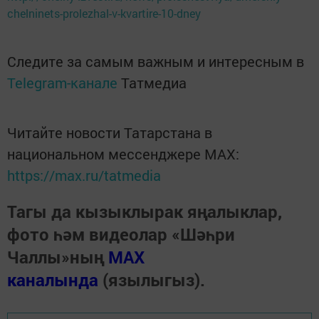
chelninets-prolezhal-v-kvartire-10-dney
Следите за самым важным и интересным в
Telegram-канале
Татмедиа
Читайте новости Татарстана в
национальном мессенджере MАХ:
https://max.ru/tatmedia
Тагы да кызыклырак яңалыклар,
фото һәм видеолар «Шәһри
Чаллы»ның
MAX
каналында
(язылыгыз).