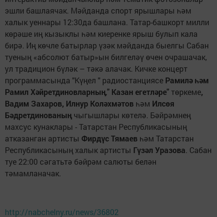
эшли башлаячак. Мәйданда спорт ярышлары һәм
халык уеннары 12:30да башлана. Татар-башкорт милли
көрәше иң кызыклы һәм киеренке ярыш булып кала
бирә. Иң көчле батырлар үзәк мәйданда быелгы Сабан
туеның «абсолют батыр»ын билгеләү өчен очрашачак,
ул традицион бүләк – тәкә алачак. Кичке концерт
программасында "Күңел " радиостанциясе
Рамилә һәм
Рамил Хәйретдиновларның
,
" Казан егетләре"
төркеме
,
Вадим Захаров,
Илнур Коләхмәтов
һәм
Илсөя
Бәдретдинованың
чыгышлары көтелә. Бәйрәмнең
махсус кунаклары - Татарстан Республикасының
атказанган артисты
Фирдүс Тямаев
һәм Татарстан
Республикасының халык артисты
Гүзәл Уразова
. Сабан
туе 22:00 сәгатьтә бәйрәм салюты белән
тәмамланачак.
http://nabchelny.ru/news/36802