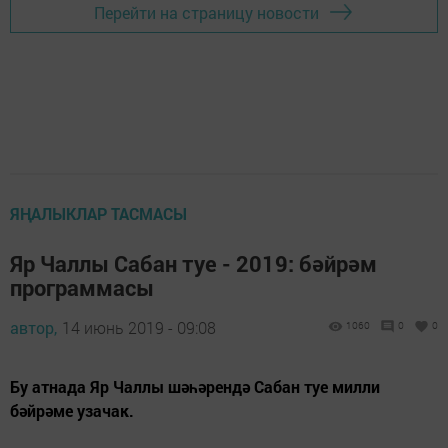
Перейти на страницу новости
ЯҢАЛЫКЛАР ТАСМАСЫ
Яр Чаллы Сабан туе - 2019: бәйрәм
программасы
автор,
14 июнь 2019 - 09:08
1060
0
0
Бу атнада Яр Чаллы шәһәрендә Сабан туе милли
бәйрәме узачак.