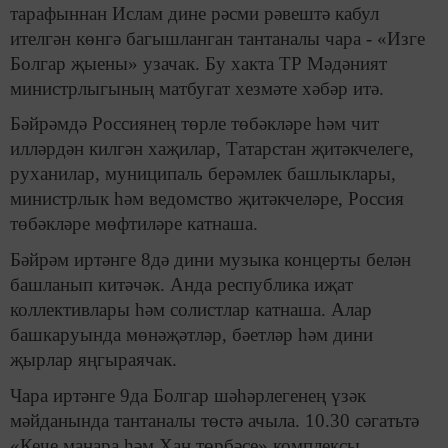
тарафыннан Ислам дине рәсми рәвештә кабул
ителгән көнгә багышланган тантаналы чара - «Изге
Болгар җыены» узачак. Бу хакта ТР Мәдәният
министрлыгының матбугат хезмәте хәбәр итә.
Бәйрәмдә Россиянең төрле төбәкләре һәм чит
илләрдән килгән хаҗилар, Татарстан җитәкчелеге,
руханилар, муниципаль берәмлек башлыклары,
министрлык һәм ведомство җитәкчеләре, Россия
төбәкләре мөфтиләре катнаша.
Бәйрәм иртәнге 8дә дини музыка концерты белән
башланып китәчәк. Анда республика иҗат
коллективлары һәм солистлар катнаша. Алар
башкаруында мөнәҗәтләр, бәетләр һәм дини
җырлар яңгыраячак.
Чара иртәнге 9да Болгар шәһәрлегенең үзәк
мәйданында тантаналы төстә ачыла. 10.30 сәгатьтә
«Кече манара һәм Хан төрбәсе» комплексы