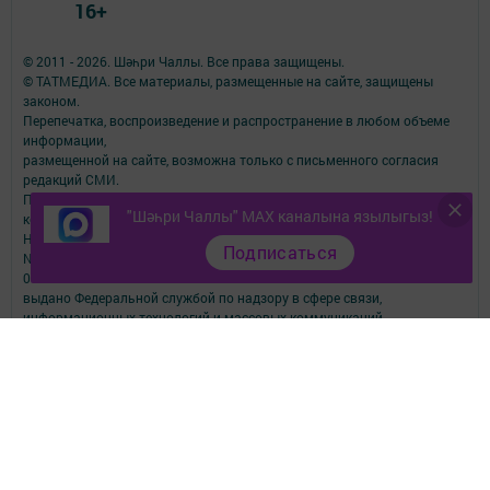
16+
© 2011 - 2026. Шәһри Чаллы. Все права защищены.
© ТАТМЕДИА. Все материалы, размещенные на сайте, защищены
законом.
Перепечатка, воспроизведение и распространение в любом объеме
информации,
размещенной на сайте, возможна только с письменного согласия
редакций СМИ.
При поддержке Республиканского агентства по печати и массовым
"Шәһри Чаллы" MAX каналына язылыгыз!
коммуникациям.
Наименование СМИ: Шəhри Чаллы
Подписаться
№ свидетельства о регистрации СМИ, дата: ЭЛ № ФС 77-67912 от
06.12.2016
выдано Федеральной службой по надзору в сфере связи,
информационных технологий и массовых коммуникаций
ФИО главного редактора: Юсупова Резида Махмутовна
Адрес редакции: 423827, Республика Татарстан, город Набережные
Челны, бульвар Юных Ленинцев, д.9
Телефон редакции: 8 (8552) 57-01-19
Email: shahri_chally@mail.ru
О фактах коррупции сообщить по электронному адресу:
shahri_chally@mail.ru
Учредитель СМИ: АО «ТАТМЕДИА»