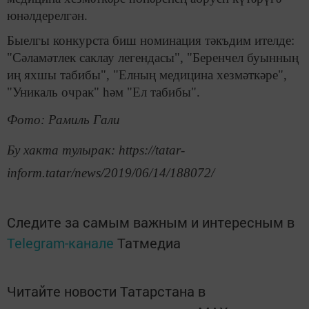
юнәлдерелгән.
Быелгы конкурста биш номинация тәкъдим ителде:
"Сәламәтлек саклау легендасы", "Беренчел буынның
иң яхшы табибы", "Елның медицина хезмәткәре",
"Уникаль очрак" һәм "Ел табибы".
Фото: Рамиль Гали
Бу хакта тулырак: https://tatar-
inform.tatar/news/2019/06/14/188072/
Следите за самым важным и интересным в
Telegram-канале
Татмедиа
Читайте новости Татарстана в