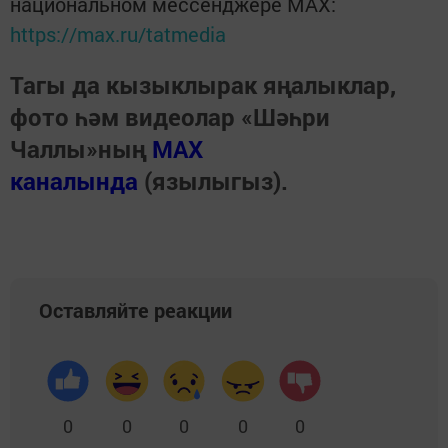
национальном мессенджере MАХ:
https://max.ru/tatmedia
Тагы да кызыклырак яңалыклар,
фото һәм видеолар «Шәһри
Чаллы»ның
MAX
каналында
(язылыгыз).
Оставляйте реакции
0
0
0
0
0