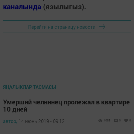
каналында
(язылыгыз).
Перейти на страницу новости
ЯҢАЛЫКЛАР ТАСМАСЫ
Умерший челнинец пролежал в квартире
10 дней
автор,
14 июнь 2019 - 09:12
1088
0
0