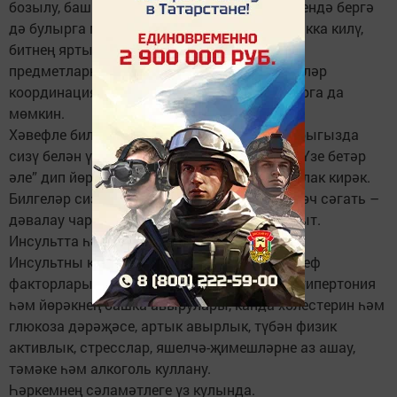
бозылу, баш әйләнү, кулда яисә аякта (икесендә бергә
дә булырга мөмкин) кинәт хәлсезлек барлыкка килү,
битнең яртысы ою, аның асимметриясе,
предметларның ике булып күренүе, хәрәкәтләр
координациясе бозылу. Кеше аңын югалтырга да
мөмкин.
Хәвефле билгеләрне үзегездә яисә якыннарыгызда
сизү белән үк ашыгыч ярдәм чакырыгыз. “Үзе бетәр
әле” дип йөрү – зур хата! Табиб ярдәме мотлак кирәк.
Билгеләр сизелә башлаганнан соң беренче өч сәгать –
дәвалау чаралары иң нәтиҗәле булган вакыт.
Инсультта һәр сәгать, һәр минут кадерле!
Инсультны кисәтү өчен яшьтән үк аның хәвеф
факторларын ачыкларга кирәк: артериаль гипертония
һәм йөрәкнең башка авырулары, канда холестерин һәм
глюкоза дәрәҗәсе, артык авырлык, түбән физик
активлык, стресслар, яшелчә-җимешләрне аз ашау,
тәмәке һәм алкоголь куллану.
Һәркемнең сәламәтлеге үз кулында.