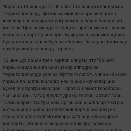
Чаралар 14 июньдә 11:00 сәгатьтә шәһәр ипподромы
территориясендә физик мөмкинлекләре чикләнгән
кешеләр өчен бәйрәм программасы белән башланып
китәчәк. Программада – концерт программасы, халык
уеннары, спорт ярышлары. Бәйрәмнең кульминациясе
булып милли көрәш буенча абсолют батырны билгеләү
һәм бүләкләр тапшыру торачак.
16 июньдә Сабан туен зурлап бәйрәм итү "Яр буе"
паркы мәйданында һәм шәһәр ипподромы
территориясендә узачак. Иртәнге сәгать уннан «Яр буе»
паркында чаллылыларга һәм шәһәр кунакларына
күңел ачу программалары - яраткан әкият геройлары
чыгышлары, татар дәүләт драма театры артистлары,
"Семь морей" театры һәм Орган залы балалар театры
катнашында балалар спектакльләре, шәһәрнең иң
яхшы балалар коллективлары катнашында бәйрәм
концерты, «Кояшлы мозаика» цирк программасы,
интерактив мәйданчыклар һәм тематик фотозоналар