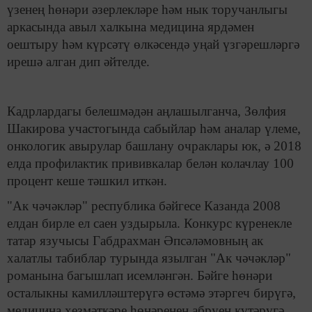
үзенең һөнәри әзерлекләре һәм нык торучанлыгы
аркасында авыл халкына медицина ярдәмен
оештыру һәм күрсәтү өлкәсендә уңай үзгәрешләргә
ирешә алган дип әйтелде.
Кадрлардагы белешмәдән аңлашылганча, Зөлфия
Шакирова участогында сабыйлар һәм аналар үлеме,
онкологик авырулар башлану очраклары юк, ә 2018
елда профилактик прививкалар белән колачлау 100
процент кеше тәшкил иткән.
"Ак чәчәкләр" республика бәйгесе Казанда 2008
елдан бирле ел саен уздырыла. Конкурс күренекле
татар язучысы Габдрахман Әпсәләмовның ак
халатлы табиблар турында язылган "Ак чәчәкләр"
романына багышлап исемләнгән. Бәйге һөнәри
осталыкны камилләштерүгә өстәмә этәргеч бирүгә,
медицина хезмәткәре һөнәренең абруен күтәрүгә