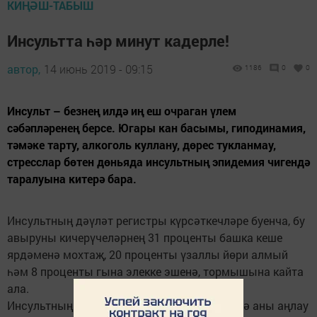
КИҢӘШ-ТАБЫШ
Инсультта һәр минут кадерле!
автор,
14 июнь 2019 - 09:15
1186
0
0
Инсульт – безнең илдә иң еш очраган үлем
сәбәпләренең берсе. Югары кан басымы, гиподинамия,
тәмәке тарту, алкоголь куллану, дөрес тукланмау,
стресслар бөтен дөньяда инсультның эпидемия чигендә
таралуына китерә бара.
Инсультның дәүләт регистры күрсәткечләре буенча, бу
авыруны кичерү­челәрнең 31 проценты баш­ка кеше
ярдәменә мохтаҗ, 20 проценты үзал­лы йөри алмый
һәм 8 проценты гына элекке эшенә, тормышына кайта
ала.
Инсультның беренче билгеләре: сөйләм яисә аны аңлау