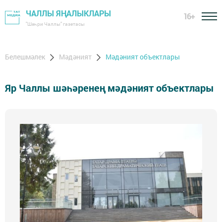
ЧАЛЛЫ ЯҢАЛЫКЛАРЫ
16+
"Шәһри Чаллы" газетасы
Белешмәлек
Мәдәният
Мәдәният объектлары
Яр Чаллы шәһәренең мәдәният объектлары