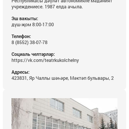
Республикасы дәүләт автономияле мәдәният
учреждениесе. 1987 елда ачыла.
Эш вакыты:
дүш-җом 8:00-17:00
Телефон:
8 (8552) 38-07-78
Социаль челтәрләр:
https://vk.com/teatrkukolchelny
Адресы:
423831, Яр Чаллы шәһәре, Мәктәп бульвары, 2