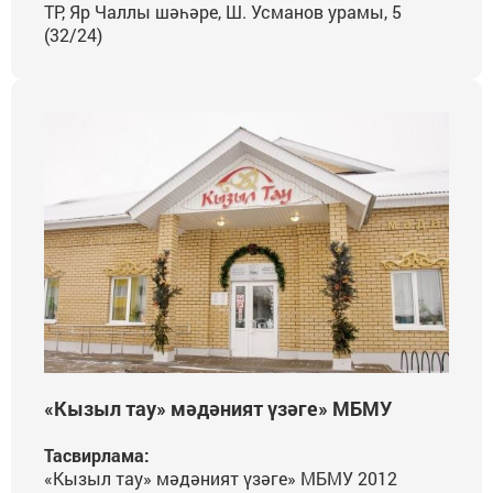
ТР, Яр Чаллы шәһәре, Ш. Усманов урамы, 5
(32/24)
«Кызыл тау» мәдәният үзәге» МБМУ
Тасвирлама:
«Кызыл тау» мәдәният үзәге» МБМУ 2012