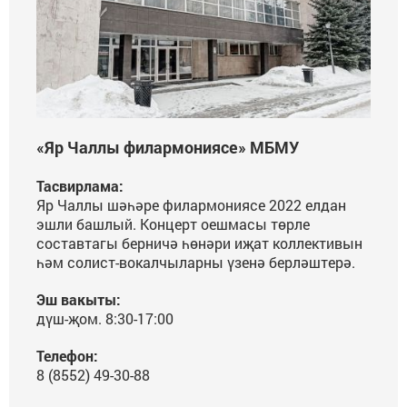
«Яр Чаллы филармониясе» МБМУ
Тасвирлама:
Яр Чаллы шәһәре филармониясе 2022 елдан
эшли башлый. Концерт оешмасы төрле
составтагы берничә һөнәри иҗат коллективын
һәм солист-вокалчыларны үзенә берләштерә.
Эш вакыты:
дүш-җом. 8:30-17:00
Телефон:
8 (8552) 49-30-88