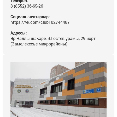
Телефон:
8 (8552) 36-65-26
Социаль челтәрләр:
https://vk.com/club102744487
Адресы:
Яр Чаллы шәһәре, В.Гостев урамы, 29 йорт
(Замелекесье микрорайоны)