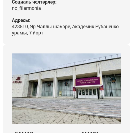
Социаль челтәрләр:
nc_filarmonia
Адресы:
423810, Яр Чаллы шәһәре, Академик Рубаненко
урамы, 7 йорт