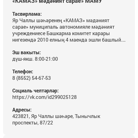
«КАМАЗ» мәдәният сарае» МАМУ
Тасвирлама:
Яр Чаллы шәһәренең «КАМАЗ» мәдәният
сарае» муниципаль автономияле мәдәният
учреждениесе Башкарма комитет карары
нигезендә 2010 елның 4 маенда эшли башлый.
1980 елның 13 декабреньдә нигез салына.
Эш вакыты:
дүш-якш. 8:00-21:00
Телефон:
8 (8552) 54-67-53
Социаль челтәрләр:
https://vk.com/id299025128
Адресы:
423821, Яр Чаллы шәһәре, Тынычлык
проспекты, 87/22