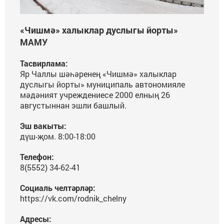
«Чишмә» халыклар дуслыгы йорты»
МАМУ
Тасвирлама:
Яр Чаллы шәһәренең «Чишмә» халыклар
дуслыгы йорты» муниципаль автономияле
мәдәният учреждениесе 2000 елның 26
августыннан эшли башлый.
Эш вакыты:
дүш-җом. 8:00-18:00
Телефон:
8(5552) 34-62-41
Социаль челтәрләр:
https://vk.com/rodnik_chelny
Адресы: