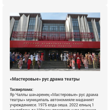
«Мастеровые» рус драма театры
Тасвирлама:
Яр Чаллы шәһәренең «Мастеровые» рус драма
театры» муниципаль автономияле мәдәният
учреждениесе. 1975 елда оеша. 2022 елның 1
сентябреньдә ЧУлман проспектында урнашкан