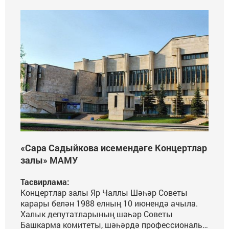
«Сара Садыйкова исемендәге Концертлар
залы» МАМУ
Тасвирлама:
Концертлар залы Яр Чаллы Шәһәр Советы
карары белән 1988 елның 10 июнендә ачыла.
Халык депутатларының шәһәр Советы
Башкарма комитеты, шәһәрдә профессиональ