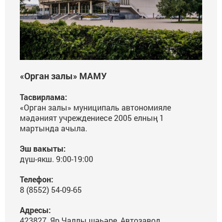
«Орган залы» МАМУ
Тасвирлама:
«Орган залы» муниципаль автономияле
мәдәният учреждениесе 2005 елның 1
мартында ачыла.
Эш вакыты:
дүш-якш. 9:00-19:00
Телефон:
8 (8552) 54-09-65
Адресы:
423827, Яр Чаллы шәһәре, Автозавод