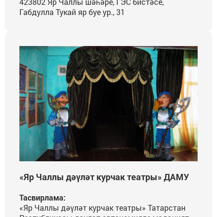
423802 Яр Чаллы шәһәре, ГЭС бистәсе,
Габдулла Тукай яр буе ур., 31
«Яр Чаллы дәүләт курчак театры» ДАМУ
Тасвирлама:
«Яр Чаллы дәүләт курчак театры» Татарстан