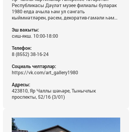
Республикасы Дәүләт музее филиалы буларак
1980 елда ачыла һәм ул сәнгать
кыйммәтләрен, рәсем, декоратив-гамәли һәм
халык сәнгате әсәрләрен дәүләти саклау
Эш вакыты:
урыны булып тора.
сиш-якш. 10:00-18:00
Телефон:
8 (8552) 38-16-24
Социаль челтәрләр:
https://vk.com/art_gallery1980
Адресы:
423810, Яр Чаллы шәһәре, Тынычлык
проспекты, 52/16 (3/01)