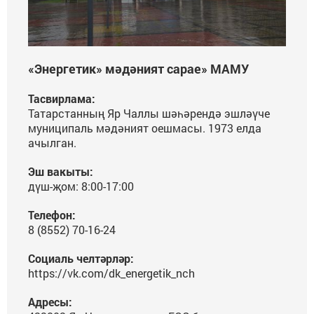
«Энергетик» мәдәният сарае» МАМУ
Тасвирлама:
Татарстанның Яр Чаллы шәһәрендә эшләүче
муниципаль мәдәният оешмасы. 1973 елда
ачылган.
Эш вакыты:
дүш-җом: 8:00-17:00
Телефон:
8 (8552) 70-16-24
Социаль челтәрләр:
https://vk.com/dk_energetik_nch
Адресы: