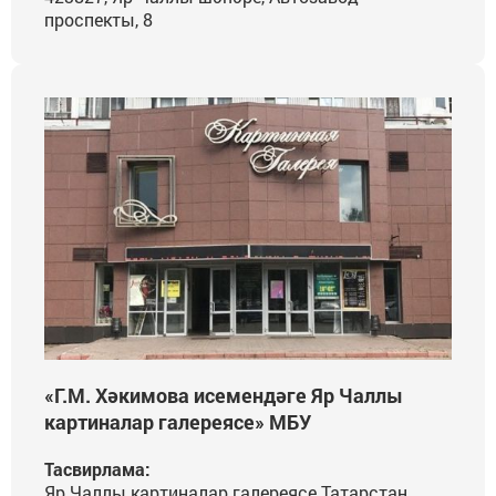
проспекты, 8
«Г.М. Хәкимова исемендәге Яр Чаллы
картиналар галереясе» МБУ
Тасвирлама:
Яр Чаллы картиналар галереясе Татарстан