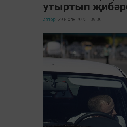
утыртып җибәр
автор,
29 июль 2023 - 09:00