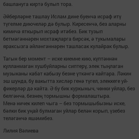
башлануга киртә булып тора.
Әйберләрне ташлау Ислам дине буенча исраф итү
түгелме диючеләр дә булыр. Киресенчә, без аларны
кимичә яткырып исраф итәбез. Бик тузып
бетмәгәннәрен мохтаҗларга бирсәк, ә тукымалары
яраксызга әйләнгәннәрен ташласак кулайрак булыр.
Тагын бер момент – иске киемне кию, күптәннән
кулланмаган хушбуйларны сиптерү, элек тыңлаган
музыканы кабат кабызу безне үткәнгә кайтара. Ләкин
эш шунда, бу вакытта хисләр генә түгел, элеккеге уй-
фикерләр дә кайта. Ә бу бик куркыныч, чөнки уйлар, без
белгәнчә, безнең тормышны формалаштыра.
Менә ничек килеп чыга – без тормышыбызны иске,
бәлки бик уңай булмаган уйлар белән корып, үзебез
теләгәнчә яшәмибез.
Лилия Вәлиева