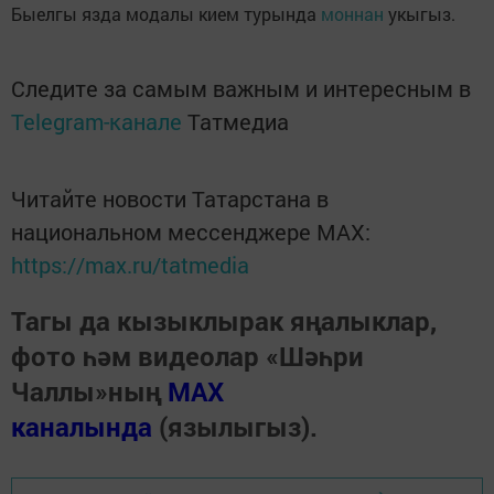
Быелгы язда модалы кием турында
моннан
укыгыз.
Следите за самым важным и интересным в
Telegram-канале
Татмедиа
Читайте новости Татарстана в
национальном мессенджере MАХ:
https://max.ru/tatmedia
Тагы да кызыклырак яңалыклар,
фото һәм видеолар «Шәһри
Чаллы»ның
MAX
каналында
(язылыгыз).