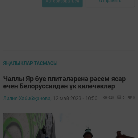
Отправить
Авторизоваться
ЯҢАЛЫКЛАР ТАСМАСЫ
Чаллы Яр буе плитәләренә рәсем ясар
өчен Белоруссиядән үк киләчәкләр
Лилия Хәбибҗанова,
12 май 2023 - 10:56
920
0
0