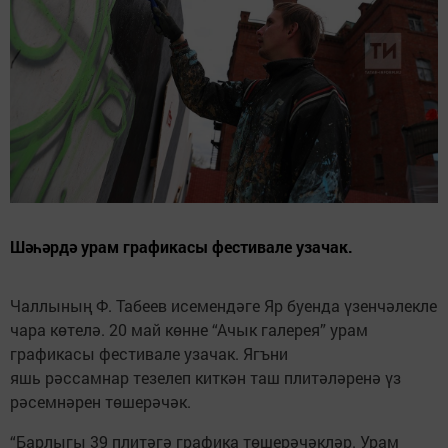
Шәһәрдә урам графикасы фестивале узачак.
Чаллының Ф. Табеев исемендәге Яр буенда үзенчәлекле
чара көтелә. 20 май көнне “Ачык галерея” урам
графикасы фестивале узачак. Ягъни
яшь рәссамнар тезелеп киткән таш плитәләренә үз
рәсемнәрен төшерәчәк.
“Барлыгы 39 плитәгә графика төшерәчәкләр. Урам