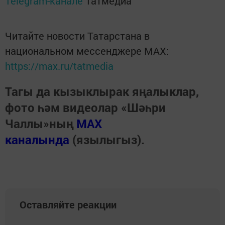
Telegram-канале
Татмедиа
Читайте новости Татарстана в
национальном мессенджере MАХ:
https://max.ru/tatmedia
Тагы да кызыклырак яңалыклар,
фото һәм видеолар «Шәһри
Чаллы»ның
MAX
каналында
(язылыгыз).
Оставляйте реакции