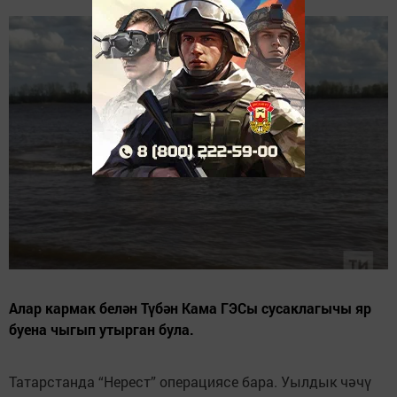
Алар кармак белән Түбән Кама ГЭСы сусаклагычы яр
буена чыгып утырган була.
Татарстанда “Нерест” операциясе бара. Уылдык чәчү