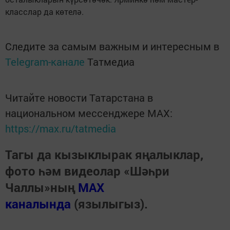
класслар да көтелә.
Следите за самым важным и интересным в
Telegram-канале
Татмедиа
Читайте новости Татарстана в
национальном мессенджере MАХ:
https://max.ru/tatmedia
Тагы да кызыклырак яңалыклар,
фото һәм видеолар «Шәһри
Чаллы»ның
MAX
каналында
(язылыгыз).