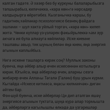
калган гадәте. Ә хәзер без бу куркуны балаларыбызга
тапшырабыз, киләчәккә, «кара көн»гә нәрсәдер
калдырырга өйрәтәбез. Кызганычка каршы, бу
гадәтнең хәйләкәр психологиясе безнең файдага
эшләми – шул хакта уйлый торгач, «кара көн» килеп
житә. Чөнки күпләр үз-үзләрен фәкыйрьлеккә һәм зур
акчага ия була алмауга көйлиләр. Иске киемне
ташлавы авыр, тик шуның белән яңа кием, яңа энергия
агымын каплыйбыз.
Нигә искене ташларга кирәк соң? Муллык законы
буенча, яңа әйбер алыр өчен искесеннән котылырга
кирәк. Югыйсә, яңа әйберләр өчен, аларны сезгә
жибәрер өчен Аллаһы Тәгалә (Галәм) буш урын күрми.
Кытайда «Искесе китмәсә, яңасы килмәячәк» дигән
әйтем бар.
Фэн-шуй буенча, иске әйберләр Ци дип аталган яшәү
энергиясе агымын туктата, шуңа күрә алар тормышта
да, әйберләргә кагылышлы өлкәдә дә үзгәрешләр