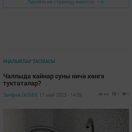
Перейти на страницу новости
ЯҢАЛЫКЛАР ТАСМАСЫ
Чаллыда кайнар суны ничә көнгә
туктаталар?
Зөлфия ГАЛИМ,
11 май 2023 - 14:09
895
0
0