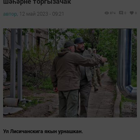
шәһәрне торгызачак
автор,
12 май 2023 - 09:21
874
0
0
Ул Лисичанскига якын урнашкан.