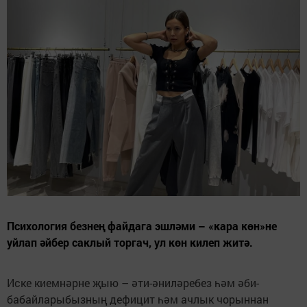
Психология безнең файдага эшләми – «кара көн»не
уйлап әйбер саклый торгач, ул көн килеп житә.
Иске киемнәрне җыю – әти-әниләребез һәм әби-
бабайларыбызның дефицит һәм ачлык чорыннан