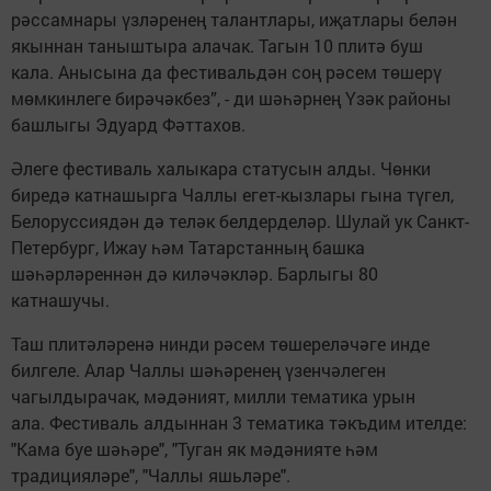
рәссамнары үзләренең талантлары, иҗатлары белән
якыннан таныштыра алачак. Тагын 10 плитә буш
кала. Анысына да фестивальдән соң рәсем төшерү
мөмкинлеге бирәчәкбез”, - ди шәһәрнең Үзәк районы
башлыгы Эдуард Фәттахов.
Әлеге фестиваль халыкара статусын алды. Чөнки
биредә катнашырга Чаллы егет-кызлары гына түгел,
Белоруссиядән дә теләк белдерделәр. Шулай ук Санкт-
Петербург, Ижау һәм Татарстанның башка
шәһәрләреннән дә киләчәкләр. Барлыгы 80
катнашучы.
Таш плитәләренә нинди рәсем төшереләчәге инде
билгеле. Алар Чаллы шәһәренең үзенчәлеген
чагылдырачак, мәдәният, милли тематика урын
ала. Фестиваль алдыннан 3 тематика тәкъдим ителде:
"Кама буе шәһәре", "Туган як мәдәнияте һәм
традицияләре", "Чаллы яшьләре".