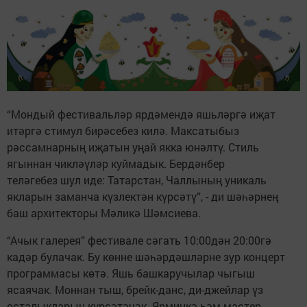
“Мондый фестивальләр ярдәмендә яшьләргә иҗат
итәргә стимул бирәсебез килә. Максатыбыз
рәссамнарның иҗатын уңай якка юнәлтү. Стиль
ягыннан чикләүләр куймадык. Бердәнбер
теләгебез шул иде: Татарстан, Чаллының уникаль
якларын заманча күзлектән күрсәтү”, - ди шәһәрнең
баш архитекторы Мәликә Шәмсиева.
“Ачык галерея” фестивале сәгать 10:00дән 20:00гә
кадәр булачак. Бу көнне шәһәрдәшләрне зур концерт
программасы көтә. Яшь башкаручылар чыгыш
ясаячак. Моннан тыш, брейк-данс, ди-джейлар үз
осталыкларын күрсәтәчәк. Ярминкә һәм мастер-