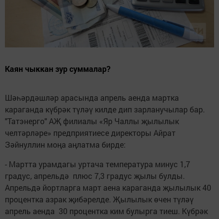
Каян чыккан зур суммалар?
Шәһәрдәшләр арасында апрель аенда мартка
караганда күбрәк түләү килде дип зарланучылар бар.
"Татэнерго" АҖ филиалы «Яр Чаллы җылылык
челтәрләре» предприятиесе директоры Айрат
Зәйнуллин моңа аңлатма бирде:
- Мартта урамдагы уртача температура минус 1,7
градус, апрельдә плюс 7,3 градус җылы булды.
Апрельдә йортларга март аена караганда җылылык 40
процентка азрак җибәрелде. Җылылык өчен түләү
апрель аенда 30 процентка ким булырга тиеш. Күбрәк