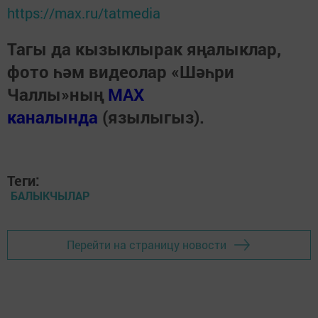
https://max.ru/tatmedia
Тагы да кызыклырак яңалыклар,
фото һәм видеолар «Шәһри
Чаллы»ның
MAX
каналында
(язылыгыз).
Теги:
БАЛЫКЧЫЛАР
Перейти на страницу новости