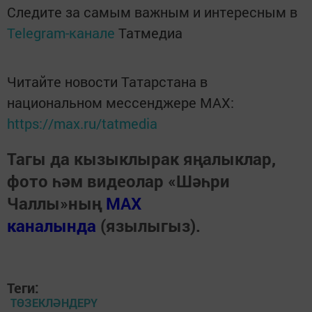
Следите за самым важным и интересным в
Telegram-канале
Татмедиа
Читайте новости Татарстана в
национальном мессенджере MАХ:
https://max.ru/tatmedia
Тагы да кызыклырак яңалыклар,
фото һәм видеолар «Шәһри
Чаллы»ның
MAX
каналында
(язылыгыз).
Теги:
ТӨЗЕКЛӘНДЕРҮ