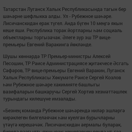
Татарстан Луганск Халык Республикасында тагын бер
шәһәрне шефлыкка алды. Ул - Рубежное шәһәре.
Лисичанскидан ерак түгел. Анда бүген 10 меңгә якын
кеше яши. Республика торак йортларны һәм социаль
объектларны торгызачак. Әлеге зур эш ТР вице-
премьеры Евгений Варакинга йөкләнде.
Шушы көннәрдә ТР Премьер-министры Алексей
Песошин, ТР Рәисе Администрациясе җитәкчесе Әсгать
Сәфәров, ТР вице-премьеры Евгений Варакин, Луганск
Халык Республикасы Хөкүмәте Рәисе Сергей Козлов
һәм Рубежное шәһәре хакимияте башлыгы
вазифаларын башкаручы Сергей Хортив хезмәттәшлек
турындагы килешүне имзалады.
«Безнең команда Рубежное шәһәрендә ниләр эшләргә
кирәклеген билгеләячәк һәм куелган бурычларны
үтәүгә керешәчәк. Лисичанскидан аермалы буларак,
биредә вәзгыять яхшырак: кешеләрнең өендә ут, газ