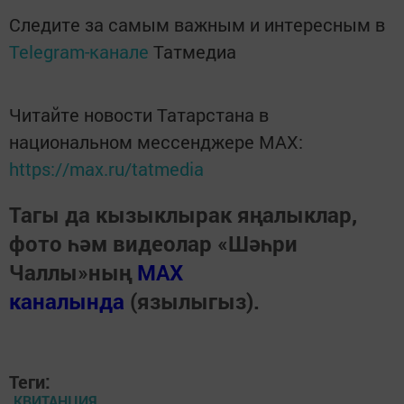
Следите за самым важным и интересным в
Telegram-канале
Татмедиа
Читайте новости Татарстана в
национальном мессенджере MАХ:
https://max.ru/tatmedia
Тагы да кызыклырак яңалыклар,
фото һәм видеолар «Шәһри
Чаллы»ның
MAX
каналында
(язылыгыз).
Теги:
КВИТАНЦИЯ