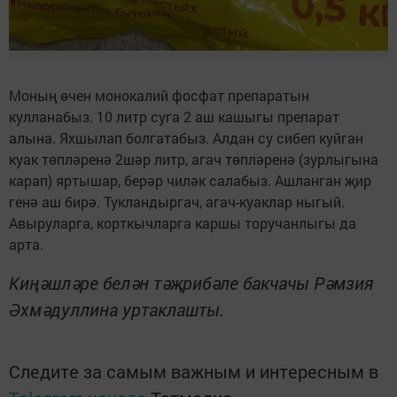
Моның өчен монокалий фосфат препаратын
кулланабыз. 10 литр суга 2 аш кашыгы препарат
алына. Яхшылап болгатабыз. Алдан су сибеп куйган
куак төпләренә 2шәр литр, агач төпләренә (зурлыгына
карап) яртышар, берәр чиләк салабыз. Ашланган җир
генә аш бирә. Тукландыргач, агач-куаклар ныгый.
Авыруларга, корткычларга каршы торучанлыгы да
арта.
Киңәшләре белән тәҗрибәле бакчачы Рәмзия
Әхмәдуллина уртаклашты.
Следите за самым важным и интересным в