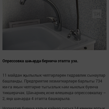
Опрессовка шәһәрдә берничә этапта уза.
11 майдан җылылык челтәрләрен гидравлик сынаулар
башланды. Предприятие хезмәткәрләре барлыгы 734
км-га якын челтәрне тыгызлык һәм ныклык буенча
тикшерәчәк. Шәһәрнең иске өлешендә опрессовкалау –
2, яңа шәһәрдә 4 этапта башкарыла.
Норматив буенча халык кайнар сусыз 14 көннән артык