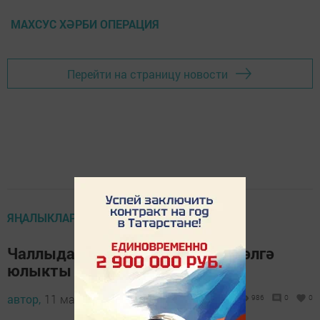
МАХСУС ХӘРБИ ОПЕРАЦИЯ
Перейти на страницу новости
ЯҢАЛЫКЛАР ТАСМАСЫ
Чаллыда 3 балыкчы күңелсез хәлгә
юлыкты
автор,
11 май 2023 - 15:27
986
0
0