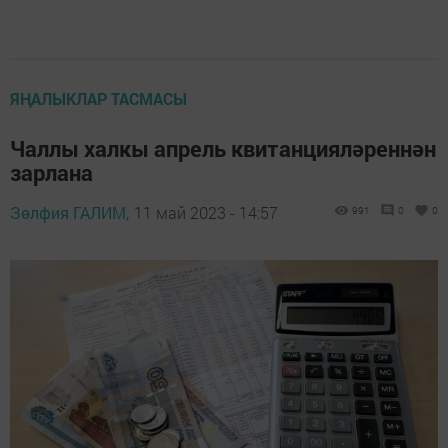
ЯҢАЛЫКЛАР ТАСМАСЫ
Чаллы халкы апрель квитанцияләреннән
зарлана
Зөлфия ГАЛИМ,
11 май 2023 - 14:57
991
0
0