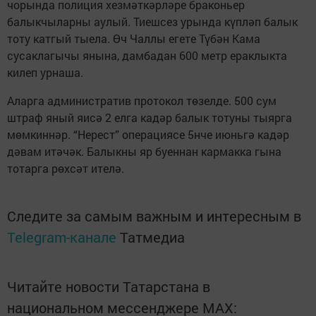
чорында полиция хезмәткәрләре браконьер
балыкчыларны аулый. Тиешсез урында күпләп балык
тоту катгый тыела. Өч Чаллы егете Түбән Кама
сусаклагычы янына, дамбадан 600 метр ераклыкта
килеп урнаша.
Аларга административ протокол төзелде. 500 сум
штраф яный яисә 2 елга кадәр балык тотуны тыярга
мөмкиннәр. “Нерест” операциясе 5нче июньгә кадәр
дәвам итәчәк. Балыкны яр буеннан кармакка гына
тотарга рөхсәт ителә.
Следите за самым важным и интересным в
Telegram-канале
Татмедиа
Читайте новости Татарстана в
национальном мессенджере MАХ: