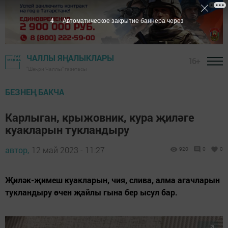
2
Автоматическое закрытие баннера через
ЧАЛЛЫ ЯҢАЛЫКЛАРЫ
16+
"Шәһри Чаллы" газетасы
БЕЗНЕҢ БАКЧА
Карлыган, крыжовник, кура җиләге
куакларын тукландыру
автор,
12 май 2023 - 11:27
920
0
0
Җиләк-җимеш куакларын, чия, слива, алма агачларын
тукландыру өчен җайлы гына бер ысул бар.