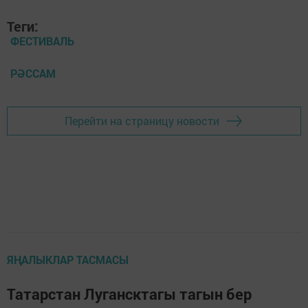
Теги:
ФЕСТИВАЛЬ
РӘССАМ
Перейти на страницу новости
ЯҢАЛЫКЛАР ТАСМАСЫ
Татарстан Лугансктагы тагын бер