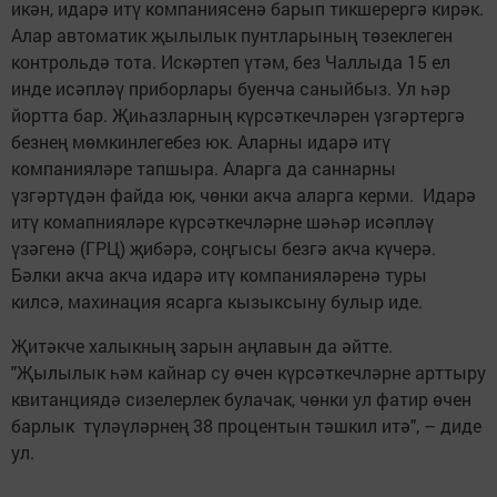
икән, идарә итү компаниясенә барып тикшерергә кирәк.
Алар автоматик җылылык пунтларының төзеклеген
контрольдә тота. Искәртеп үтәм, без Чаллыда 15 ел
инде исәпләү приборлары буенча саныйбыз. Ул һәр
йортта бар. Җиһазларның күрсәткечләрен үзгәртергә
безнең мөмкинлегебез юк. Аларны идарә итү
компанияләре тапшыра. Аларга да саннарны
үзгәртүдән файда юк, чөнки акча аларга керми. Идарә
итү комапнияләре күрсәткечләрне шәһәр исәпләү
үзәгенә (ГРЦ) җибәрә, соңгысы безгә акча күчерә.
Бәлки акча акча идарә итү компанияләренә туры
килсә, махинация ясарга кызыксыну булыр иде.
Җитәкче халыкның зарын аңлавын да әйтте.
"Җылылык һәм кайнар су өчен күрсәткечләрне арттыру
квитанциядә сизелерлек булачак, чөнки ул фатир өчен
барлык түләүләрнең 38 процентын тәшкил итә", – диде
ул.