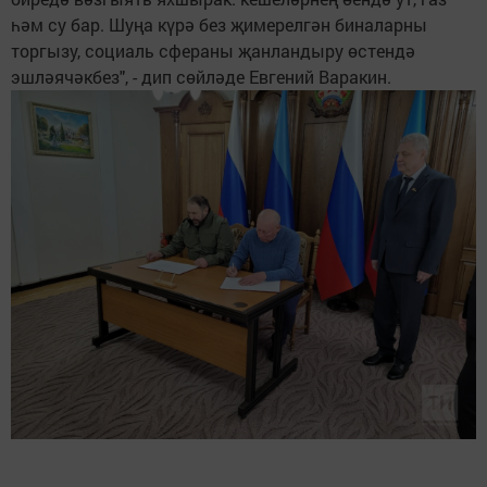
һәм су бар. Шуңа күрә без җимерелгән биналарны
торгызу, социаль сфераны җанландыру өстендә
эшләячәкбез", - дип сөйләде Евгений Варакин.