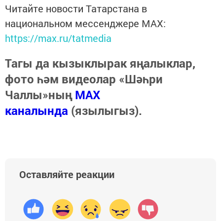
Читайте новости Татарстана в
национальном мессенджере MАХ:
https://max.ru/tatmedia
Тагы да кызыклырак яңалыклар,
фото һәм видеолар «Шәһри
Чаллы»ның
MAX
каналында
(язылыгыз).
Оставляйте реакции