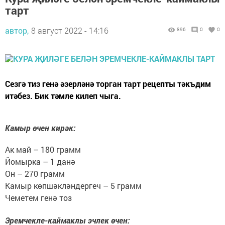
тарт
автор,
8 август 2022 - 14:16
896
0
0
Сезгә тиз генә әзерләнә торган тарт рецепты тәкъдим
итәбез. Бик тәмле килеп чыга.
Камыр өчен кирәк:
Ак май – 180 грамм
Йомырка – 1 данә
Он – 270 грамм
Камыр көпшәкләндергеч – 5 грамм
Чеметем генә тоз
Эремчекле-каймаклы эчлек өчен: