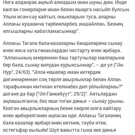
Нигә алданрак аңлый алмадым икән шуны дим. Инде
калган гомерләрне иман белән яшәргә насыйп булсын.
Улым исән-сау кайтып, оныкларым туса, аларны
Аллаһы кушканча тәрбияләрбез, иншәАллаһ. Безнең
ялгышларны кабатламасыннар”.
Аллаһы Тәгалә бәла-казаларны бәндәләренә сынау
өчен яисә хата-гөнаһлардан чистарту өчен җибәрә.
“Аллаһының әмереннән баш тартучылар малларына
бер бәла, сынау килүдән курыксыннар”, – ди ул (“Ән-
Нур”, 24/63). “Әллә кешеләр иман китердек
дигәннәреннән соң төрле авырлыклар белән Аллаһ
тарафыннан имтихан ителмәбез дип уйлыйлармы?”
дигәне дә бар (“Әл-Ганкәбүүт”, 29/2)”. Аятьләрдән
аңлашылганча, без яши тоган дөнья – сынау урыны.
Килгән авырлыкларның безне хәерле юлга кайтару
өчен җибәрелгәнен аңласак иде. Аллаһы Тәгаләнең
бәла-казалар җибәргәнен көтмик, тәүбә итик,
истигъфар кылыйк! Шул вакытта гына ике дөнья