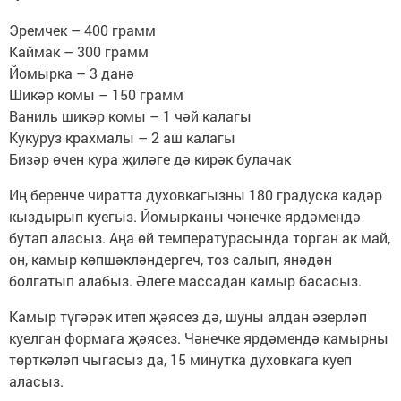
Эремчек – 400 грамм
Каймак – 300 грамм
Йомырка – 3 данә
Шикәр комы – 150 грамм
Ваниль шикәр комы – 1 чәй калагы
Кукуруз крахмалы – 2 аш калагы
Бизәр өчен кура җиләге дә кирәк булачак
Иң беренче чиратта духовкагызны 180 градуска кадәр
кыздырып куегыз. Йомырканы чәнечке ярдәмендә
бутап аласыз. Аңа өй температурасында торган ак май,
он, камыр көпшәкләндергеч, тоз салып, янәдән
болгатып алабыз. Әлеге массадан камыр басасыз.
Камыр түгәрәк итеп җәясез дә, шуны алдан әзерләп
куелган формага җәясез. Чәнечке ярдәмендә камырны
төрткәләп чыгасыз да, 15 минутка духовкага куеп
аласыз.