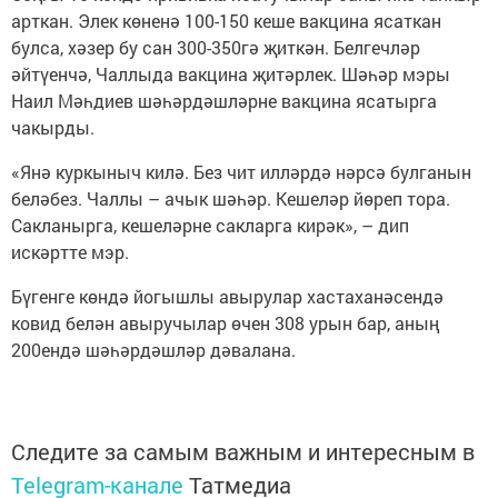
арткан. Элек көненә 100-150 кеше вакцина ясаткан
булса, хәзер бу сан 300-350гә җиткән. Белгечләр
әйтүенчә, Чаллыда вакцина җитәрлек. Шәһәр мэры
Наил Мәһдиев шәһәрдәшләрне вакцина ясатырга
чакырды.
«Янә куркыныч килә. Без чит илләрдә нәрсә булганын
беләбез. Чаллы – ачык шәһәр. Кешеләр йөреп тора.
Сакланырга, кешеләрне сакларга кирәк», – дип
искәртте мэр.
Бүгенге көндә йогышлы авырулар хастаханәсендә
ковид белән авыручылар өчен 308 урын бар, аның
200ендә шәһәрдәшләр дәвалана.
Следите за самым важным и интересным в
Telegram-канале
Татмедиа