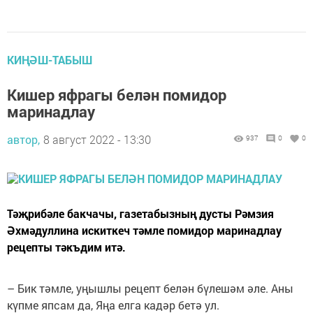
КИҢӘШ-ТАБЫШ
Кишер яфрагы белән помидор
маринадлау
автор,
8 август 2022 - 13:30
937
0
0
Тәҗрибәле бакчачы, газетабызның дусты Рәмзия
Әхмәдуллина искиткеч тәмле помидор маринадлау
рецепты тәкъдим итә.
– Бик тәмле, уңышлы рецепт белән бүлешәм әле. Аны
күпме япсам да, Яңа елга кадәр бетә ул.