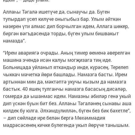
Аллаһы Тәгалә ишетүче дә, сынаучы да. Бүген
тупырдап үсеп килүче оныгыбыз бар. Улым әйткән
нәзерен үти алмас дип борчылган идем, Аллага шөкер,
биргән вәгъдәсендә торды, бүген улым бишвакыт
намазда”.
“Ирем авариягә очрады. Аның тимер өеменә әверелгән
машина эчендә исән калуы могҗизага тиң иде.
Больницада уйланып яткандыр инде, күрәсең. Терелеп
чыккач мәчеткә йөри башлады. Намазга басты. Ирем
артыннан мин дә, мәктәптә укучы кызым да намазга
бастык. 40 яшең тулганчы намазга басасың дисәләр,
гомердә дә ышанмас идем. Намазны әбиләр генә укый
дип үскән буын бит без. Аллаһы Тәгаләнең сынавы аша
килдек бу юлга. Әлхәмдүлилләһ, бүген без бик бәхетле”,
– дип сөйләде ире белән бергә Мөхәммәдия
мәдрәсәсенең кичке бүлегендә укып йөрүче танышым.