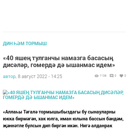
ДИН ҺӘМ ТОРМЫШ
«40 яшең тулганчы намазга басасың
дисәләр, гомердә дә ышанмас идем»
автор,
8 август 2022 - 14:25
1136
0
0
«Аллаһы Тәгалә тормышыбыздагы бу сынауларны
юкка бирмәгән, хак юлга, иман юлына бассын бәндәм,
җәннәтле булсын дип биргән икән. Нигә алданрак