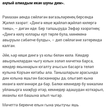
аңлый алмадым икән шуны дим».
Рамазан аенда сөйләгән вәгазьләренең берсендә
Җәлил хәзрәт: «Дингә кеше җайлап-җайлап килергә
тиеш», – дигән иде. Бер тапшыруда Зөфәр хәзрәтнең:
«Дингә килү юллары күп төрле була, минекенә
авыруым сәбәпче булды», – дип сөйләгәне хәтеремдә
калган.
Әйе, һәр кеше дингә үз юлы белән килә. Кемдер
авырлыклардан чыгу юлын эзләп мәчеткә барса,
кемдер якыннарын югалту ачысын басарга теләп
кулына Коръән китабы ала. Танышларым арасында
дин юлына яшьтән басканнары да, олыгаеп кына
иманга килгәннәре дә бар. Бәлки кемнедер бу мәкаләм
уйланырга мәҗбүр итәр, кемнедер адашудан коткарып,
иманлы юл башына алып чыгар.
Мәчеттә беренче елын гына укытучы яшь