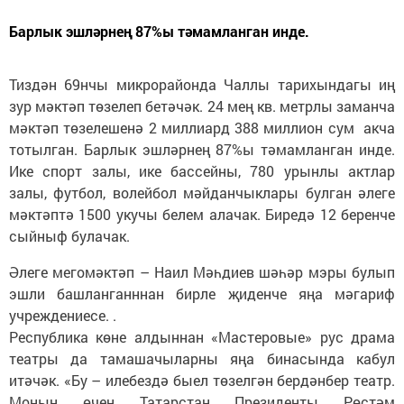
Барлык эшләрнең 87%ы тәмамланган инде.
Тиздән 69нчы микрорайонда Чаллы тарихындагы иң
зур мәктәп төзелеп бетәчәк. 24 мең кв. метрлы заманча
мәктәп төзелешенә 2 миллиард 388 миллион сум акча
тотылган. Барлык эшләрнең 87%ы тәмамланган инде.
Ике спорт залы, ике бассейны, 780 урынлы актлар
залы, футбол, волейбол мәйданчыклары булган әлеге
мәктәптә 1500 укучы белем алачак. Биредә 12 беренче
сыйныф булачак.
Әлеге мегомәктәп – Наил Мәһдиев шәһәр мэры булып
эшли башланганннан бирле җиденче яңа мәгариф
учреждениесе. .
Республика көне алдыннан «Мастеровые» рус драма
театры да тамашачыларны яңа бинасында кабул
итәчәк. «Бу – илебездә быел төзелгән бердәнбер театр.
Моның өчен Татарстан Президенты Рөстәм