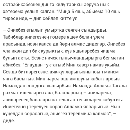
остазбикәбезнең дингә килү тарихы аеруча нык
хәтеремә уелып калган. “Миңа 5 яшь, абыема 10 яшь
тирәсе иде, – дип сөйләп китте ул.
– Әниебез егылып умыртка сөяген сындырды.
Табиблар әниегезнең гомере яшәү белән үлем
арасында, исән калса да йөри алмас диделәр. Әниебез
үлә икән дип бик курыктык, күз яшьләребез чишмә
булып акты. Безне ничек тынычландырырга белмәгән
әбиебез: “Елаудан туктагыз! Мин хәзер намаз укыйм.
Сез дә битләрегезне, аяк-кулларыгызны юып минем
янга басыгыз. Мин нәрсә эшлим шуны кабатларсыз.
Намаздан соң дога кылырбыз. Намазда Аллаһы Тәгалә
рәхмәт ишекләрен ача, балаларның – әниләренә,
әниләренең балаларына теләгән теләкләрен кабул итә.
Әниегезнең терелүен сорап Аллаһка ялварыгыз. Чын
күңелдән сорасагыз, әниегез терелмичә калмас”, –
диде.