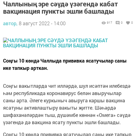
Чаллының эре сәүдә үзәгендә кабат
вакцинация пункты эшли башлады
автор,
8 август 2022 - 14:00
917
0
0
Соңгы 10 көндә Чаллыда прививка ясатучылар саны
ике тапкыр арткан.
Соңгы вакытларда чит илләрдә, шул исәптән илебездә
һәм республикада коронавирус белән авыручылар
саны арта. Әлеге куркыныч авыруга каршы вакцина
ясатуны активлаштыру вакыты җитте. Шәһәрдә
шифаханәләрдән тыш, дүшәмбе көннән «Омега» сәүдә
үзәгендә дә вакцина ясату пункты эшли башлады.
Соңгы 10 көндә прививка ясатучылар саны ике тапкыр