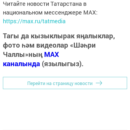
Читайте новости Татарстана в
национальном мессенджере MАХ:
https://max.ru/tatmedia
Тагы да кызыклырак яңалыклар,
фото һәм видеолар «Шәһри
Чаллы»ның
MAX
каналында
(язылыгыз).
Перейти на страницу новости