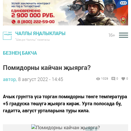
ЧАЛЛЫ ЯҢАЛЫКЛАРЫ
16+
"Шәһри Чаллы" газетасы
БЕЗНЕҢ БАКЧА
Помидорны кайчан җыярга?
автор,
8 август 2022 - 14:45
1029
0
0
Ачык грунтта үсә торган помидорны төнге температура
+5 градуска төшүгә җыярга кирәк. Урта полосада бу,
гадәттә, август урталарына туры килә.