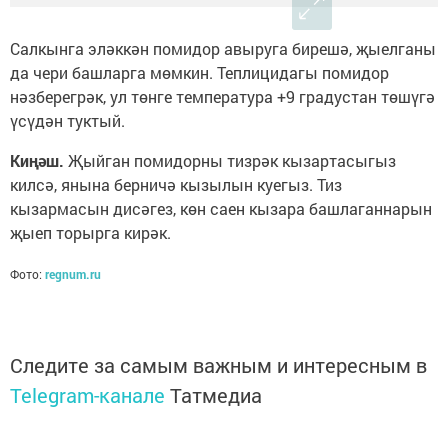
Салкынга эләккән помидор авыруга бирешә, җыелганы
да чери башларга мөмкин. Теплицидагы помидор
нәзберегрәк, ул төнге температура +9 градустан төшүгә
үсүдән туктый.
Киңәш.
Җыйган помидорны тизрәк кызартасыгыз
килсә, янына берничә кызылын куегыз. Тиз
кызармасын дисәгез, көн саен кызара башлаганнарын
җыеп торырга кирәк.
Фото:
regnum.ru
Следите за самым важным и интересным в
Telegram-канале
Татмедиа