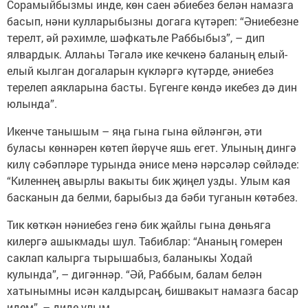
Сорамыйбызмы инде, көн саен әбиебез белән намазга
басып, нәни кулларыбызны догага күтәреп: “Әниебезне
терелт, әй рәхимле, шәфкатьле Раббыбыз”, – дип
ялвардык. Аллаһы Тәгалә ике кечкенә баланың елый-
елый кылган догаларын күкләргә күтәрде, әниебез
терелеп аякларына басты. Бүгенге көндә икебез дә дин
юлында”.
Икенче танышым – яңа гына гына өйләнгән, әти
буласы көннәрен көтеп йөрүче яшь егет. Улының дингә
килү сәбәпләре турында әнисе менә нәрсәләр сөйләде:
“Киленнең авырлы вакыты бик җиңел узды. Улым кая
басканын да белми, барыбыз да бәби туганын көтәбез.
Тик көткән нәниебез генә бик җайлы гына дөньяга
килергә ашыкмады шул. Табиблар: “Ананың гомерен
саклап калырга тырышабыз, баланыкы Ходай
кулында”, – дигәннәр. “Әй, Раббым, балам белән
хатынымны исән калдырсаң, бишвакыт намазга басар
идем”, – диде улым.