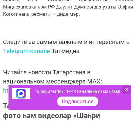
Миңнехановка һәм РФ Дәүләт Думасы депутаты Әлфия
Когогинага рәхмәт», – диде мэр.
Следите за самым важным и интересным в
Telegram-канале
Татмедиа
Читайте новости Татарстана в
национальном мессенджере MАХ:
https://max.ru/tatmedia
"Шәһри Чаллы" MAX каналына язылыгыз!
Подписаться
Тагы да кызыклырак яңалыклар,
фото һәм видеолар «Шәһри
Чаллы»ның
MAX
каналында
(язылыгыз).