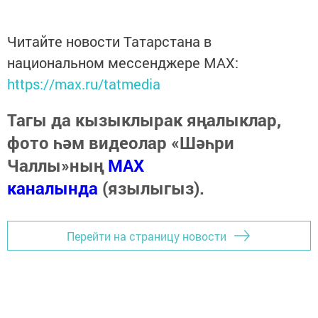
Читайте новости Татарстана в
национальном мессенджере MАХ:
https://max.ru/tatmedia
Тагы да кызыклырак яңалыклар,
фото һәм видеолар «Шәһри
Чаллы»ның
MAX
каналында
(язылыгыз).
Перейти на страницу новости