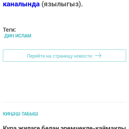
каналында
(язылыгыз).
Теги:
ДИН ИСЛАМ
Перейти на страницу новости
КИҢӘШ-ТАБЫШ
Кура җиләге белән эремчекле-каймаклы