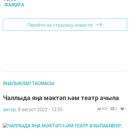
ФАҖИГА
Перейти на страницу новости
ЯҢАЛЫКЛАР ТАСМАСЫ
Чаллыда яңа мәктәп һәм театр ачыла
автор,
8 август 2022 - 12:55
925
0
1