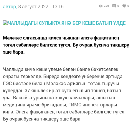
автор,
8 август 2022 - 13:16
926
0
0
Мәләкәс елгасында килеп чыккан әлегә фаҗиганең
төгәл сәбәпләре билгеле түгел. Бу очрак буенча тикшерү
эше бара.
Чаллыда кичә кеше үлеме белән бәйле бәхетсезлек
очрагы теркәлде. Биредә көндезге унберенче яртыда
ГЭС бистәсе белән Мәләкәс аръягын тоташтыручы
күпердән 37 яшьлек ир-ат суга егылып төшеп, батып
үлә. Вакыйга урынына хокук сакчылары, ашыгыч
медицина ярәме бригадасы, ГИМС инспекторлары
килә. Әлегә фаҗиганең төгәл сәбәпләре билгеле түгел.
Бу очрак буенча тикшерү эше бара.