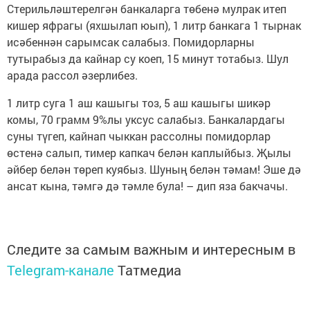
Стерильләштерелгән банкаларга төбенә мулрак итеп
кишер яфрагы (яхшылап юып), 1 литр банкага 1 тырнак
исәбеннән сарымсак салабыз. Помидорларны
тутырабыз да кайнар су коеп, 15 минут тотабыз. Шул
арада рассол әзерлибез.
1 литр суга 1 аш кашыгы тоз, 5 аш кашыгы шикәр
комы, 70 грамм 9%лы уксус салабыз. Банкалардагы
суны түгеп, кайнап чыккан рассолны помидорлар
өстенә салып, тимер капкач белән каплыйбыз. Җылы
әйбер белән төреп куябыз. Шуның белән тәмам! Эше дә
ансат кына, тәмгә дә тәмле була! – дип яза бакчачы.
Следите за самым важным и интересным в
Telegram-канале
Татмедиа