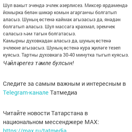
Шул вакыт эчендә эчлек әзерлисез. Миксер ярдәмендә
йомырка белән шикәр комын агарганчы болгатып
аласыз. Шуның өстенә каймак агызасыз да, янәдән
болгатып аласыз. Шул массага крахмал, эремчек
саласыз һәм тагын болгатасыз.
Камырны духовкадан аласыз да, шуның өстенә
эчлекне агызасыз. Шуның өстенә кура җиләге тезеп
куясыз. Тартны духовкага 30-40 минутка тыгып куясыз.
Чәйләрегез тәмле булсын!
Следите за самым важным и интересным в
Telegram-канале
Татмедиа
Читайте новости Татарстана в
национальном мессенджере MАХ:
https://max.ru/tatmedia