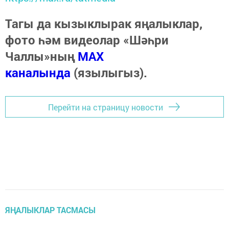
Тагы да кызыклырак яңалыклар,
фото һәм видеолар «Шәһри
Чаллы»ның
MAX
каналында
(язылыгыз).
Перейти на страницу новости
ЯҢАЛЫКЛАР ТАСМАСЫ