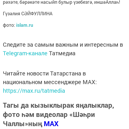
рәхәте, бәрәкәте насыйп булыр үзебезгә, иншәАллаһ!
Гүзәлия СӘЙФУЛЛИНА
фото:
islam.ru
Следите за самым важным и интересным в
Telegram-канале
Татмедиа
Читайте новости Татарстана в
национальном мессенджере MАХ:
https://max.ru/tatmedia
Тагы да кызыклырак яңалыклар,
фото һәм видеолар «Шәһри
Чаллы»ның
MAX