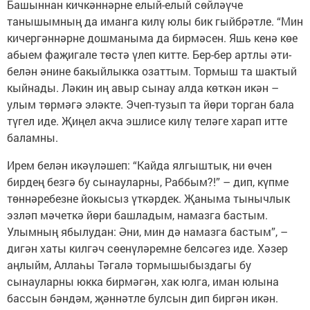
Башыннан кичкәннәрне елый-елый сөйләүче
танышымның да иманга килү юлы бик гыйбрәтле. “Мин
кичергәннәрне дошманыма да бирмәсен. Яшь кенә көе
абыем фаҗигале төстә үлеп китте. Бер-бер артлы әти-
белән әнине бакыйлыкка озаттым. Тормыш та шактый
кыйнады. Ләкин иң авыр сынау алда көткән икән –
улым төрмәгә эләкте. Эчеп-тузып та йөри торган бала
түгел иде. Җиңел акча эшлисе килү теләге харап итте
баламны.
Ирем белән икәүләшеп: “Кайда ялгыштык, ни өчен
бирдең безгә бу сынауларны, Раббым?!” – дип, күпме
төннәребезне йокысыз үткәрдек. Җаныма тынычлык
эзләп мәчеткә йөри башладым, намазга бастым.
Улымның ябылудан: Әни, мин дә намазга бастым”, –
дигән хаты килгәч сөенүләремне белсәгез иде. Хәзер
аңлыйм, Аллаһы Тәгалә тормышыбыздагы бу
сынауларны юкка бирмәгән, хак юлга, иман юлына
бассын бәндәм, җәннәтле булсын дип биргән икән.