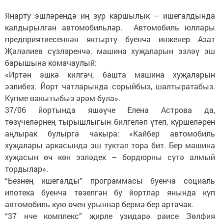
Яңарту эшләрендә иң зур каршылык – ишегалдында
калдырылган автомобильләр. Автомобиль юллары
предприятиесеннән яктырту буенча инженер Азат
Җәләлиев сүзләренчә, машина хуҗаларын эзләү эш
барышына комачаулый:
«Иртән эшкә килгәч, башта машина хуҗаларын
эзлибез. Йорт чатларында сорыйбыз, шалтыратабыз.
Күпме вакытыбыз әрәм була».
37/06 йортында яшәүче Елена Астрова да,
төзүчеләрнең тырышлыгын билгеләп үтеп, күршеләрен
аңлырак булырга чакыра: «Кайбер автомобиль
хуҗалары аркасында эш туктап тора бит. Бер машина
хуҗасын өч көн эзләдек – бордюрны сүтә алмый
тордылар».
“Безнең ишегалды” программасы буенча социаль
ипотека буенча төзелгән бу йортлар янында күп
автомобиль кую өчен урыннар бермә-бер артачак.
“37 нче комплекс” җирле үзидарә рәисе Зөлфия