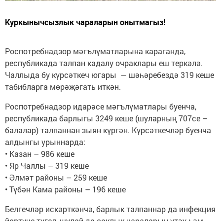
Куркынычсызлык чараларын онытмагыз!
Роспотребнадзор мәгълүматларына караганда,
республикада талпан кадалу очраклары еш теркәлә.
Чаллыда бу күрсәткеч югары — шәһәребездә 319 кеше
табибларга мөрәҗәгать иткән.
Роспотребнадзор идарәсе мәгълүматлары буенча,
республикада барлыгы 3249 кеше (шуларның 707се –
балалар) талпаннан зыян күргән. Күрсәткечләр буенча
алдынгы урыннарда:
• Казан – 986 кеше
• Яр Чаллы – 319 кеше
• Әлмәт районы – 259 кеше
• Түбән Кама районы – 196 кеше
Белгечләр искәрткәнчә, барлык талпаннар да инфекция
йөртүче түгел, шулай да саклык чараларын үтәү һәм