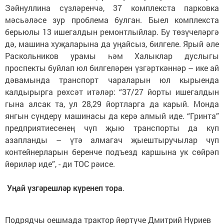
Зәйнуллина сүзләренчә, 37 комплекста парковка
мәсьәләсе зур проблема булган. Быел комплекста
берьюлы 13 ишегалдын ремонтлыйлар. Бу төзүчеләргә
дә, машина хуҗаларына да уңайсыз, билгеле. Ярый әле
Раскольников урамы һәм Халыклар дуслыгы
проспекты буйлап юл билгеләрен үзгәрткәннәр – ике ай
дәвамында транспорт чараларын юл кырыенда
калдырырга рөхсәт итәләр: “37/27 йорты ишегалдын
гына алсак та, ул 28,29 йортларга да карый. Монда
янгын сүндерү машинасы да керә алмый иде. “Гринта”
предприятиесенең чүп җыю транспорты да күп
азапланды – үтә алмагач җыештыручылар чүп
контейнерларын беренче подъезд каршына ук сөйрәп
йөриләр иде”, - ди ТОС рәисе.
Уңай
үзгәрешләр
күренеп
тора
.
Подрядчы оешмада трактор йөртүче Дмитрий Нуриев