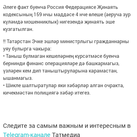
Әлеге факт буенча Россия Федерациясе Җинаять
кодексының 159 нчы маддәсе 4 нче өлеше (аеруча зур
күләмдә мошенниклык) нигезендә җинаять эше
кузгатылган.
‼️ Татарстан Эчке эшләр министрлыгы гражданнарны
уяу булырга чакыра:
• Таныш булмаган кешеләрнең күрсәтмәсе буенча
бернинди финанс операцияләре дә башкармагыз,
үзләрен кем дип таныштыруларына карамастан,
ышанмагыз.
• Шикле шалтыратулар яки хәбәрләр алган очракта,
кичекмәстән полициягә хәбәр итегез.
Следите за самым важным и интересным в
Telegram-канале
Татмедиа