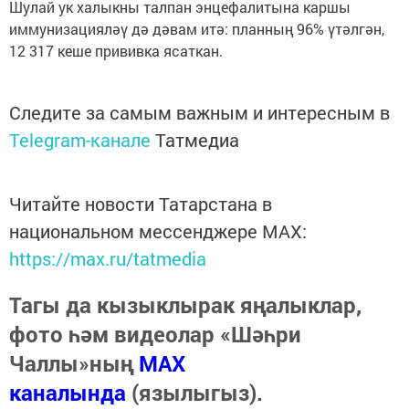
Шулай ук халыкны талпан энцефалитына каршы
иммунизацияләү дә дәвам итә: планның 96% үтәлгән,
12 317 кеше прививка ясаткан.
Следите за самым важным и интересным в
Telegram-канале
Татмедиа
Читайте новости Татарстана в
национальном мессенджере MАХ:
https://max.ru/tatmedia
Тагы да кызыклырак яңалыклар,
фото һәм видеолар «Шәһри
Чаллы»ның
MAX
каналында
(язылыгыз).