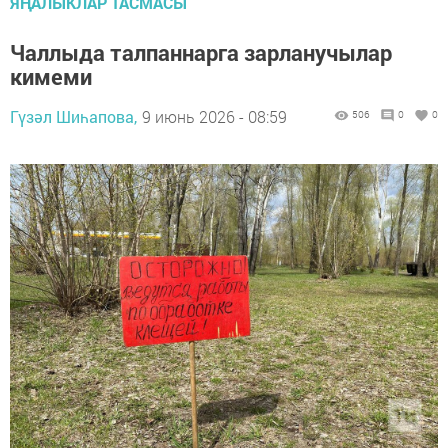
ЯҢАЛЫКЛАР ТАСМАСЫ
Чаллыда талпаннарга зарланучылар
кимеми
Гүзәл Шиһапова,
9 июнь 2026 - 08:59
506
0
0