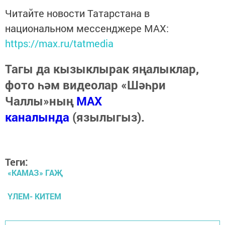
Читайте новости Татарстана в
национальном мессенджере MАХ:
https://max.ru/tatmedia
Тагы да кызыклырак яңалыклар,
фото һәм видеолар «Шәһри
Чаллы»ның
MAX
каналында
(язылыгыз).
Теги:
«КАМАЗ» ГАҖ
ҮЛЕМ- КИТЕМ