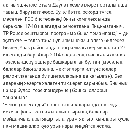
актив эшчәнлеге һәм Дәүләт хезмәтләре порталы аша
тавыш бирү нәтиҗәсе. Бу, әлбәттә, рекорд түгел,
мәсәлән, ГЭС бистәсенең10нчы комплексында
берьюлы 17-18 ишегалды ремонтлана. Тик,кызганыч,
ТР Рәисе оештырган программа быел тәмамлана," – ди
җитәкче. – "Алга таба булырмы-юкмы әлегә билгесез.
Безнең Үзәк районында программага керми калган 27
ишегалды бар. Алар 2014 елдан соң төзелгән яки элек
төзекләндерү эшләре башкарылган булган (мәсәлән,
балалар бакчаларына, мәктәпләргә илтүче юллар
ремонтланганда бу ишегалларына да кагылган). Без
аларның хәзерге халәтен тикшереп карыйбыз. Бик нык
начар булса, төзекләндерүнең башка юлларын
табарбыз."
"Безнең ишегалды" проекты кысаларында, нигездә,
иске асфальт катламы алыштырыла, балалар
мәйданчыклары яңартыла, урам яктырткычлары куела
һәм машиналар кую урыннары киңәйтеп ясала.