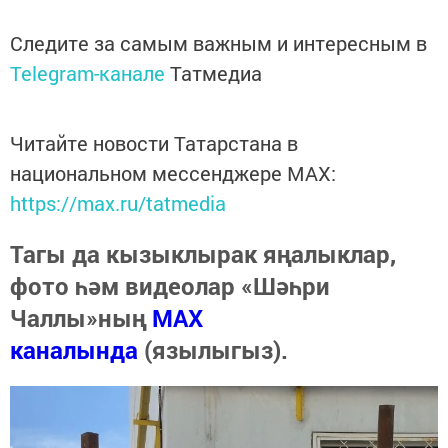
Следите за самым важным и интересным в
Telegram-канале
Татмедиа
Читайте новости Татарстана в
национальном мессенджере MАХ:
https://max.ru/tatmedia
Тагы да кызыклырак яңалыклар,
фото һәм видеолар «Шәһри
Чаллы»ның
MAX
каналында
(язылыгыз).