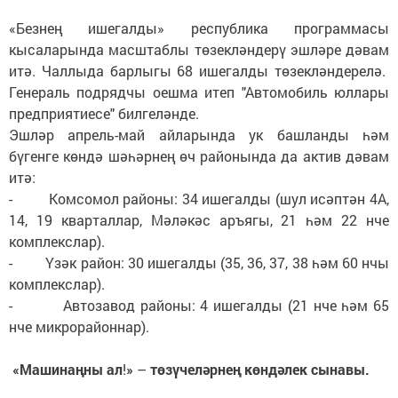
«Безнең ишегалды» республика программасы
кысаларында масштаблы төзекләндерү эшләре дәвам
итә. Чаллыда барлыгы 68 ишегалды төзекләндерелә.
Генераль подрядчы оешма итеп "Автомобиль юллары
предприятиесе" билгеләнде.
Эшләр апрель-май айларында ук башланды һәм
бүгенге көндә шәһәрнең өч районында да актив дәвам
итә:
- Комсомол районы: 34 ишегалды (шул исәптән 4А,
14, 19 кварталлар, Мәләкәс аръягы, 21 һәм 22 нче
комплекслар).
- Үзәк район: 30 ишегалды (35, 36, 37, 38 һәм 60 нчы
комплекслар).
- Автозавод районы: 4 ишегалды (21 нче һәм 65
нче микрорайоннар).
«Машинаңны
ал
!
»
–
төзүчеләрнең
көндәлек
сынавы.