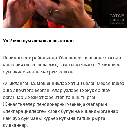
Ул 2 млн сум акчасын югалткан
Лениногорск районында 76 яшьлек пенсионер хатын
явыз ниятле кешеләрнең тозагына эләгеп, 2 миллион
сум акчасыннан мәхрүм калган.
Ачыкланганча, мошенниклар хатын белән мессенджер
аша элемтәгә кергән. Алар үзләрен хокук саклау
органнары хезмәткәре итеп таныштырган.
Җинаятьчеләр пенсионерны үзенең акчаларын
«декларацияләргә» кирәк булуына ышандырганнар
һәм зур сумманы курьер кулына тапшырырга
кушканнар.