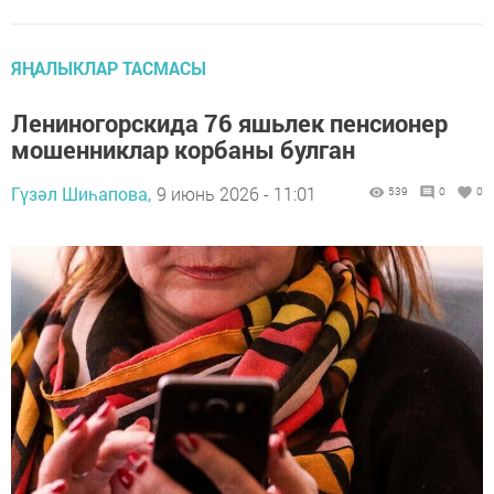
ЯҢАЛЫКЛАР ТАСМАСЫ
Лениногорскида 76 яшьлек пенсионер
мошенниклар корбаны булган
Гүзәл Шиһапова,
9 июнь 2026 - 11:01
539
0
0