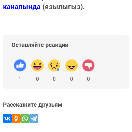
каналында
(язылыгыз).
Оставляйте реакции
1
0
0
0
0
Расскажите друзьям