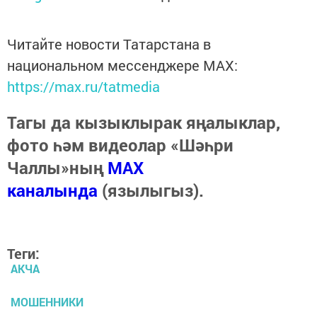
Читайте новости Татарстана в
национальном мессенджере MАХ:
https://max.ru/tatmedia
Тагы да кызыклырак яңалыклар,
фото һәм видеолар «Шәһри
Чаллы»ның
MAX
каналында
(язылыгыз).
Теги:
АКЧА
МОШЕННИКИ