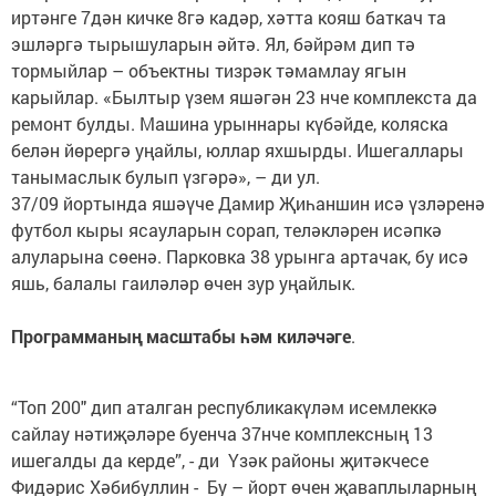
иртәнге 7дән кичке 8гә кадәр, хәтта кояш баткач та
эшләргә тырышуларын әйтә. Ял, бәйрәм дип тә
тормыйлар – объектны тизрәк тәмамлау ягын
карыйлар. «Былтыр үзем яшәгән 23 нче комплекста да
ремонт булды. Машина урыннары күбәйде, коляска
белән йөрергә уңайлы, юллар яхшырды. Ишегаллары
танымаслык булып үзгәрә», – ди ул.
37/09 йортында яшәүче Дамир Җиһаншин исә үзләренә
футбол кыры ясауларын сорап, теләкләрен исәпкә
алуларына сөенә. Парковка 38 урынга артачак, бу исә
яшь, балалы гаиләләр өчен зур уңайлык.
Программаның
масштабы
һәм
киләчәге
.
“Топ 200" дип аталган республикакүләм исемлеккә
сайлау нәтиҗәләре буенча 37нче комплексның 13
ишегалды да керде”, - ди Үзәк районы җитәкчесе
Фидәрис Хәбибуллин - Бу – йорт өчен җаваплыларның