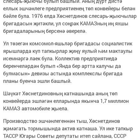
слесарь-җыючы булып башлый. Аның дүрт дистә
еллык эшчәнлеге предприятиенең төп конвейеры белән
бәйле була. 1976 елда Хөснетдинов слесарь-җыючылар
бригадасын җитәкли, ул соңрак КАМАЗның иң яхшы
бригадаларының берсенә әверелә.
Ул төзегән комсомол-яшьләр бригадасы социалистик
ярышларда күп тапкырлар җиңү яулый һәм мактаулы
исемнәргә лаек була. Коллектив предприятиедә
беренчеләрдән булып «Янда бер артта калучы да
булмасын» девизы астында комплекслы бригада
планы буенча эшли башлый.
Шәүкәт Хөснетдиновның катнашында аның төп
конвейерда эшләгән елларында якынча 1,7 миллион
КАМАЗ автомобиле җыела.
Производство эшчәнлегеннән тыш, Хөснетдинов
җәмәгать тормышында актив катнаша. Ул ике тапкыр
ТАССР Югары Советы депутаты итеп сайлана, СССР