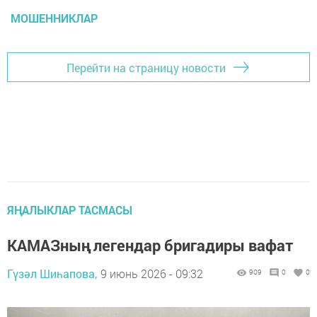
МОШЕННИКЛАР
Перейти на страницу новости
ЯҢАЛЫКЛАР ТАСМАСЫ
КАМАЗның легендар бригадиры вафат
Гүзәл Шиһапова,
9 июнь 2026 - 09:32
909
0
0