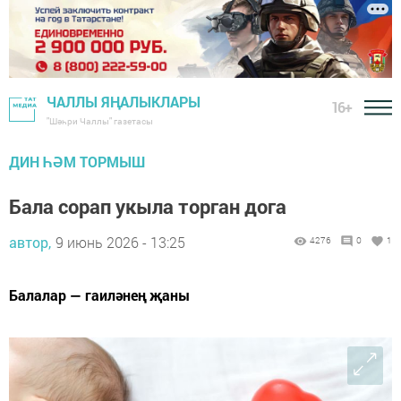
ЧАЛЛЫ ЯҢАЛЫКЛАРЫ
16+
"Шәһри Чаллы" газетасы
ДИН ҺӘМ ТОРМЫШ
Бала сорап укыла торган дога
автор,
9 июнь 2026 - 13:25
4276
0
1
Балалар — гаиләнең җаны