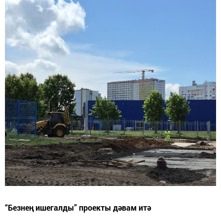
“Безнең ишегалды” проекты дәвам итә