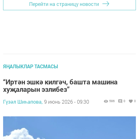
Перейти на страницу новости
ЯҢАЛЫКЛАР ТАСМАСЫ
“Иртән эшкә килгәч, башта машина
хуҗаларын эзлибез”
Гүзәл Шиһапова,
9 июнь 2026 - 09:30
586
0
0