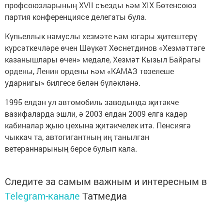
профсоюзларының XVII съезды һәм XIX Бөтенсоюз
партия конференциясе делегаты була.
Күпьеллык намуслы хезмәте һәм югары җитештерү
күрсәткечләре өчен Шәүкәт Хөснетдинов «Хезмәттәге
казанышлары өчен» медале, Хезмәт Кызыл Байрагы
ордены, Ленин ордены һәм «КАМАЗ төзелеше
ударнигы» билгесе белән бүләкләнә.
1995 елдан ул автомобиль заводында җитәкче
вазифаларда эшли, ә 2003 елдан 2009 елга кадәр
кабиналар җыю цехына җитәкчелек итә. Пенсиягә
чыккач та, автогигантның иң танылган
ветераннарының берсе булып кала.
Следите за самым важным и интересным в
Telegram-канале
Татмедиа