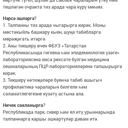
тешләгән очракта тиз арада чара күрү мөһим.
Нәрсә
эшләргә
?
1. Талпанны тиз арада чыгарырга кирәк. Моны
мөстәкыйль башкару кыен, шуңа табибларга
мөрәҗәгать итәргә.
2. Аны тикшерү өчен ФБУЗ «Татарстан
Республикасында гигиена һәм эпидемиология үзәге»
лабораториясенә яисә рөхсәте булган медицина
оешмаларының ПЦР-лабораторияләренә тапшырырга
кирәк.
3. Тикшерү нәтиҗәләре буенча табиб ашыгыч
профилактика чараларын билгели һәм
сәламәтлегегезне күзәтү астына ала.
Ничек
сакланырга
?
Республикада парк, сквер һәм ял итү урыннарында
талпаннарга каршы эшкәртүләр дәвам итә.