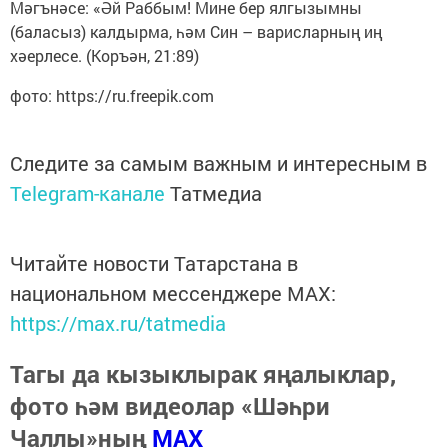
Мәгънәсе: «Әй Раббым! Мине бер ялгызымны
(баласыз) калдырма, һәм Син – варисларның иң
хәерлесе. (Коръән, 21:89)
фото: https://ru.freepik.com
Следите за самым важным и интересным в
Telegram-канале
Татмедиа
Читайте новости Татарстана в
национальном мессенджере MАХ:
https://max.ru/tatmedia
Тагы да кызыклырак яңалыклар,
фото һәм видеолар «Шәһри
Чаллы»ның
MAX