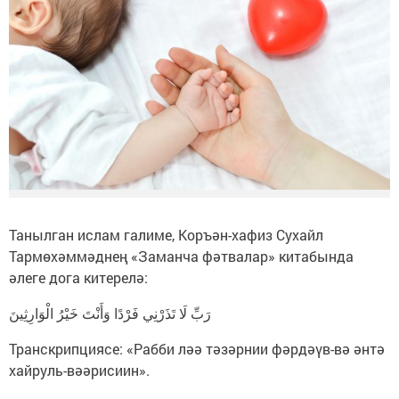
Танылган ислам галиме, Коръән-хафиз Сухайл
Тармөхәммәднең «Заманча фәтвалар» китабында
әлеге дога китерелә:
رَبِّ لَا تَذَرْنِي فَرْدًا وَأَنْتَ خَيْرُ الْوَارِثِينَ
Транскрипциясе: «Рабби ләә тәзәрнии фәрдәүв-вә әнтә
хайруль-вәәрисиин».