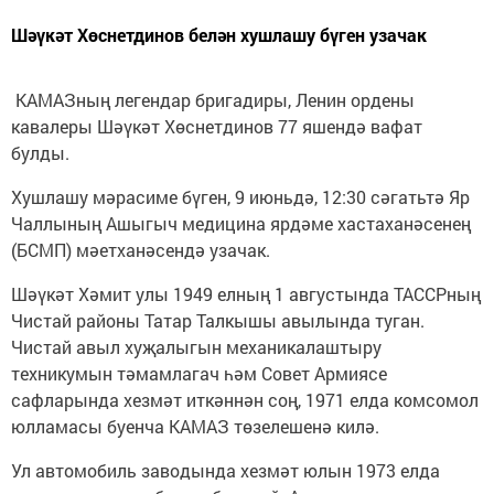
Шәүкәт Хөснетдинов белән хушлашу бүген узачак
КАМАЗның легендар бригадиры, Ленин ордены
кавалеры Шәүкәт Хөснетдинов 77 яшендә вафат
булды.
Хушлашу мәрасиме бүген, 9 июньдә, 12:30 сәгатьтә Яр
Чаллының Ашыгыч медицина ярдәме хастаханәсенең
(БСМП) мәетханәсендә узачак.
Шәүкәт Хәмит улы 1949 елның 1 августында ТАССРның
Чистай районы Татар Талкышы авылында туган.
Чистай авыл хуҗалыгын механикалаштыру
техникумын тәмамлагач һәм Совет Армиясе
сафларында хезмәт иткәннән соң, 1971 елда комсомол
юлламасы буенча КАМАЗ төзелешенә килә.
Ул автомобиль заводында хезмәт юлын 1973 елда